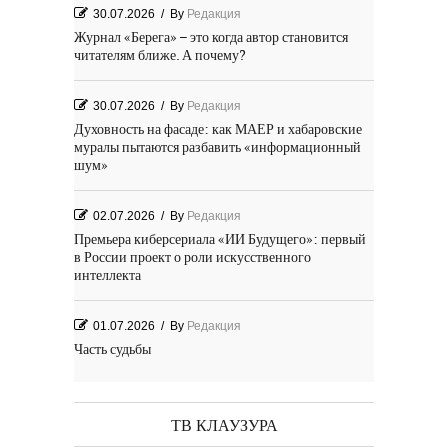
30.07.2026
/
By
Редакция
Журнал «Берега» – это когда автор становится
читателям ближе. А почему?
30.07.2026
/
By
Редакция
Духовность на фасаде: как МАЕР и хабаровские
муралы пытаются разбавить «информационный
шум»
02.07.2026
/
By
Редакция
Премьера киберсериала «ИИ Будущего»: первый
в России проект о роли искусственного
интеллекта
01.07.2026
/
By
Редакция
Часть судьбы
29.06.2026
/
By
Редакция
День Победы! Посёлок Гидростроитель. 2026 год
ТВ КЛАУЗУРА