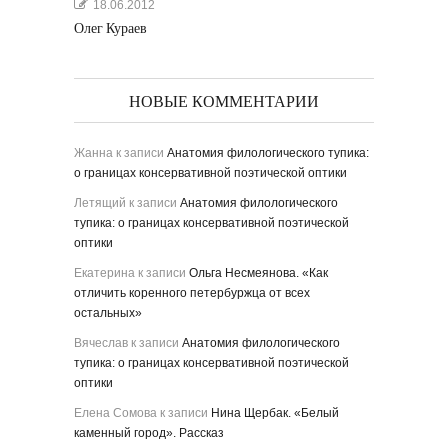
18.06.2012
Олег Кураев
НОВЫЕ КОММЕНТАРИИ
Жанна
к записи
Анатомия филологического тупика:
о границах консервативной поэтической оптики
Летящий
к записи
Анатомия филологического
тупика: о границах консервативной поэтической
оптики
Екатерина
к записи
Ольга Несмеянова. «Как
отличить коренного петербуржца от всех
остальных»
Вячеслав
к записи
Анатомия филологического
тупика: о границах консервативной поэтической
оптики
Елена Сомова
к записи
Нина Щербак. «Белый
каменный город». Рассказ