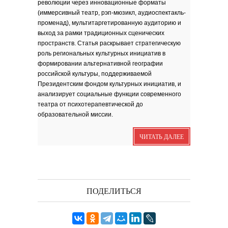
революции через инновационные форматы
зола. Песня
(иммерсивный театр, рэп-мюзикл, аудиоспектакль-
Я видела бога
забившимся в угол...
променад), мультитаргетированную аудиторию и
Исповедь 6. ''ПОЭТ''
выход за рамки традиционных сценических
пространств. Статья раскрывает стратегическую
Исповедь 5. ''ГРИНЧ''
роль региональных культурных инициатив в
Исповедь 4. ''ПАРФЮМЕР''
формировании альтернативной географии
Исповедь 3.
российской культуры, поддерживаемой
Президентским фондом культурных инициатив, и
Исповедь 2.
анализирует социальные функции современного
театра от психотерапевтической до
ОСЕННЕЕ СОЛО
образовательной миссии.
Лирическая инструментальная
композиция. Автор...
ЧИТАТЬ ДАЛЕЕ
Посвящение творчеству
поэта Ашота...
Дорогие друзья! В 2018 году
исполняется 95 лет...
ПОДЕЛИТЬСЯ
Марина Цветаева. Лицом
повёрнутая к Богу
Светлана Коппел-Ковтун. Эссе из