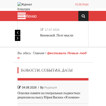
ТЕЛЕГРАМ
Меню
17.07.2026
Коневской. Поэт мысли
фестиваль Новые люд
Вы здесь:
Главная
/
и
Мечта, не отдавайся! «Шведская
НОВОСТИ. СОБЫТИЯ. ДАТЫ
история любви» Роя Андерсона
04.08.2026
/
By
Редакция
Осколки памяти на театральных подмостках:
рецензия на пьесу Юрия Васина «Я помню»