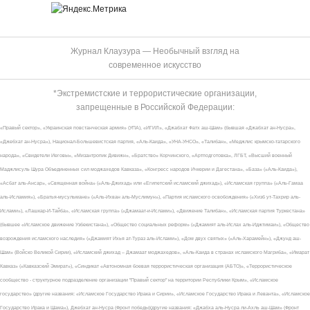
Журнал Клаузура — Необычный взгляд на
современное искусство
*Экстремистские и террористические организации,
запрещенные в Российской Федерации:
«Правый сектор», «Украинская повстанческая армия» (УПА), «ИГИЛ», «Джабхат Фатх аш-Шам» (бывшая «Джабхат ан-Нусра»,
«Джебхат ан-Нусра»), Национал-Большевистская партия, «Аль-Каида», «УНА-УНСО», «Талибан», «Меджлис крымско-татарского
народа», «Свидетели Иеговы», «Мизантропик Дивижн», «Братство» Корчинского, «Артподготовка», ЛГБТ, «Высший военный
Маджлисуль Шура Объединенных сил моджахедов Кавказа», «Конгресс народов Ичкерии и Дагестана», «База» («Аль-Каида»),
«Асбат аль-Ансар», «Священная война» («Аль-Джихад» или «Египетский исламский джихад»), «Исламская группа» («Аль-Гамаа
аль-Исламия»), «Братья-мусульмане» («Аль-Ихван аль-Муслимун»), «Партия исламского освобождения» («Хизб ут-Тахрир аль-
Ислами»), «Лашкар-И-Тайба», «Исламская группа» («Джамаат-и-Ислами»), «Движение Талибан», «Исламская партия Туркестана»
(бывшее «Исламское движение Узбекистана»), «Общество социальных реформ» («Джамият аль-Ислах аль-Иджтимаи»), «Общество
возрождения исламского наследия» («Джамият Ихья ат-Тураз аль-Ислами»), «Дом двух святых» («Аль-Харамейн»), «Джунд аш-
Шам» (Войско Великой Сирии), «Исламский джихад – Джамаат моджахедов», «Аль-Каида в странах исламского Магриба», «Имарат
Кавказ» («Кавказский Эмират»), «Синдикат «Автономная боевая террористическая организация (АБТО)», «Террористическое
сообщество - структурное подразделение организации "Правый сектор" на территории Республики Крым», «Исламское
государство» (другие названия: «Исламское Государство Ирака и Сирии», «Исламское Государство Ирака и Леванта», «Исламское
Государство Ирака и Шама»), Джебхат ан-Нусра (Фронт победы)(другие названия: «Джабха аль-Нусра ли-Ахль аш-Шам» (Фронт