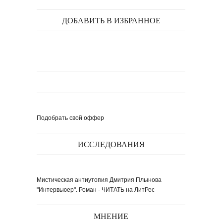
книги ''Я думаю...
ДОБАВИТЬ В ИЗБРАННОЕ
Выпуск № 1'17 журнала
КЛАУЗУРА
Видео о рубриках и авторах Выпуска №
1'17...
Наш выбор с КЛАУЗУРОЙ
Журнал 'Клаузура' на полках Сети
книжных магазинов...
Подобрать свой оффер
Пресс-конференция в
'Комсомольской
правде'
29 марта, в преддверии
Международного дня детской...
Мультфильм Приключения
Мохнатика и Веничкина
ИССЛЕДОВАНИЯ
Мультипликационный ролик о книге
сказок Светланы...
Звёздная ночь
Винсент Ван Гог
Мистическая антиутопия Дмитрия Плынова
"Интервьюер". Роман - ЧИТАТЬ на ЛитРес
МНЕНИЕ