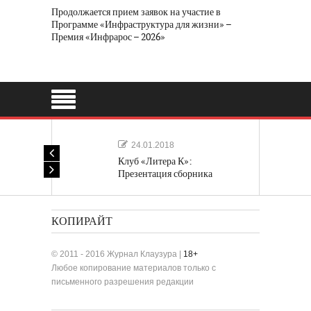
Продолжается прием заявок на участие в
Программе «Инфраструктура для жизни» –
Премия «Инфрарос – 2026»
24.01.2018
Клуб «Литера К»:
Презентация сборника
«Лучшие одноактные пьесы»
КОПИРАЙТ
© 2011 - 2016 Журнал Клаузура |
18+
Любое копирование материалов только с
письменного разрешения редакции