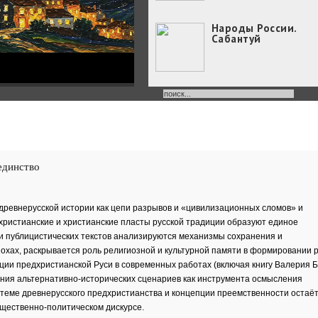
Народы России.
Сабантуй
Народы России
объединились в
самом...
Хоровод под названием
«Давай дружить» объедин
единство
Юные россияне
превратились в
филологов
В День славянской
ревнерусской истории как цепи разрывов и «цивилизационных сломов» и
письменности и культуры
христианские и христианские пласты русской традиции образуют единое
совсем...
 и публицистических текстов анализируются механизмы сохранения и
День славянской
письменности и
хах, раскрывается роль религиозной и культурной памяти в формировании р
культуры
ии предхристианской Руси в современных работах (включая книгу Валерия 
24 мая славянский мир
ния альтернативно-исторических сценариев как инструмента осмысления
отмечает большой праздн
 теме древнерусского предхристианства и концепции преемственности остаё
—...
бщественно-политическом дискурсе.
Музеи Московского