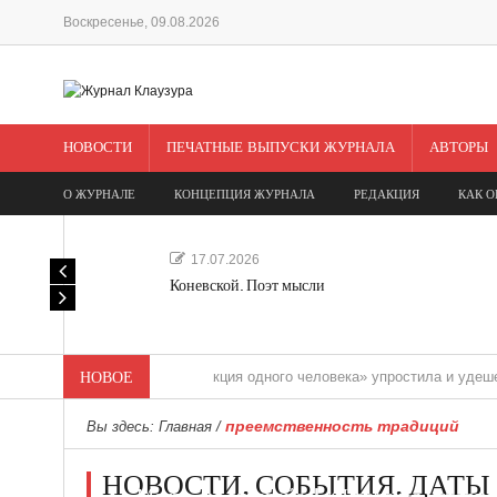
Воскресенье, 09.08.2026
НОВОСТИ
ПЕЧАТНЫЕ ВЫПУСКИ ЖУРНАЛА
АВТОРЫ
О ЖУРНАЛЕ
КОНЦЕПЦИЯ ЖУРНАЛА
РЕДАКЦИЯ
КАК О
17.07.2026
Коневской. Поэт мысли
НОВОЕ
«Редакция одного человека» упростила и удешевила мед
преемственность традиций
Вы здесь:
Главная
/
НОВОСТИ. СОБЫТИЯ. ДАТЫ
Мечта, не отдавайся! «Шведская история