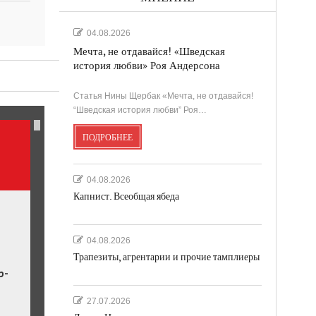
04.08.2026
Мечта, не отдавайся! «Шведская
история любви» Роя Андерсона
ль.
Статья Нины Щербак «Мечта, не отдавайся!
“Шведская история любви” Роя…
ПОДРОБНЕЕ
04.08.2026
Капнист. Всеобщая ябеда
04.08.2026
Трапезиты, агрентарии и прочие тамплиеры
р-
27.07.2026