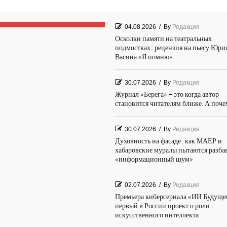
04.08.2026
/
By
Редакция
Осколки памяти на театральных
подмостках: рецензия на пьесу Юри
Васина «Я помню»
30.07.2026
/
By
Редакция
Журнал «Берега» – это когда автор
становится читателям ближе. А поч
30.07.2026
/
By
Редакция
Духовность на фасаде: как МАЕР и
хабаровские муралы пытаются разба
«информационный шум»
02.07.2026
/
By
Редакция
Премьера киберсериала «ИИ Будуще
первый в России проект о роли
искусственного интеллекта