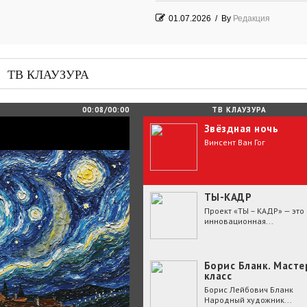
01.07.2026
/
By
Редакция
Часть судьбы
29.06.2026
/
By
Редакция
ТВ КЛАУЗУРА
День Победы! Посёлок Гидростроите
2026 год
00:08/00:00
ТВ КЛАУЗУРА
Звёздная ночь
25.06.2026
/
By
Редакция
Винсент Ван Гог
Зелёные мемориалы памяти и славы
ТЫ-КАДР
Проект «ТЫ – КАДР» — это
инновационная...
Борис Бланк. Масте
класс
Борис Лейбович Бланк
Народный художник...