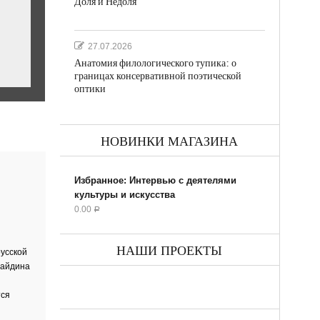
Доля и Недоля
27.07.2026
Анатомия филологического тупика: о
границах консервативной поэтической
оптики
НОВИНКИ МАГАЗИНА
ил...
Избранное: Интервью с деятелями
культуры и искусства
0.00
Р
НАШИ ПРОЕКТЫ
усской
Байдина
ик
тся