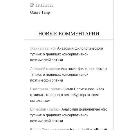
18.12.2022
Ольга Таир
НОВЫЕ КОММЕНТАРИИ
Жанна
к записи
Анатомия филологического
тупика: о границах консервативной
поэтической оптики
Летящий
к записи
Анатомия филологического
тупика: о границах консервативной
ьная
поэтической оптики
Екатерина
к записи
Ольга Несмеянова. «Как
отличить коренного петербуржца от всех
остальных»
Вячеслав
к записи
Анатомия филологического
тупика: о границах консервативной
поэтической оптики
ству
Елена Сомова
к записи
Нина Щербак. «Белый