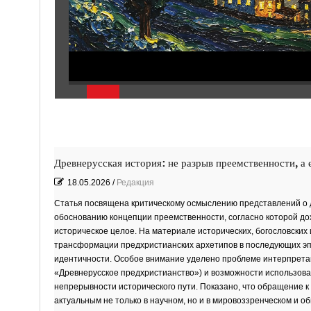
Древнерусская история: не разрыв преемственности, а 
18.05.2026
/
Редакция
Статья посвящена критическому осмыслению представлений о д
обоснованию концепции преемственности, согласно которой до
историческое целое. На материале исторических, богословских
трансформации предхристианских архетипов в последующих эпо
идентичности. Особое внимание уделено проблеме интерпретац
«Древнерусское предхристианство») и возможности использова
непрерывности исторического пути. Показано, что обращение к
актуальным не только в научном, но и в мировоззренческом и о