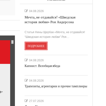
04.08.2026
Мечта, не отдавайся! «Шведская
история любви» Роя Андерсона
ль.
Статья Нины Щербак «Мечта, не отдавайся!
“Шведская история любви” Роя…
ПОДРОБНЕЕ
04.08.2026
Капнист. Всеобщая ябеда
04.08.2026
Трапезиты, агрентарии и прочие тамплиеры
р-
27.07.2026