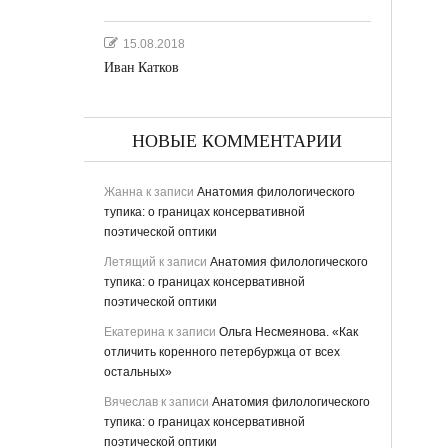
15.08.2018
Иван Катков
НОВЫЕ КОММЕНТАРИИ
Жанна
к записи
Анатомия филологического
тупика: о границах консервативной
поэтической оптики
Летящий
к записи
Анатомия филологического
ьная
тупика: о границах консервативной
поэтической оптики
Екатерина
к записи
Ольга Несмеянова. «Как
отличить коренного петербуржца от всех
остальных»
Вячеслав
к записи
Анатомия филологического
тупика: о границах консервативной
поэтической оптики
ству