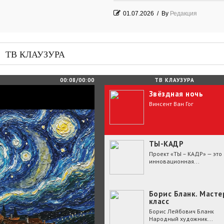
01.07.2026
/
By
Редакция
Часть судьбы
29.06.2026
/
By
Редакция
ТВ КЛАУЗУРА
День Победы! Посёлок Гидростроите
2026 год
00:08/00:00
ТВ КЛАУЗУРА
Звёздная ночь
25.06.2026
/
By
Редакция
Винсент Ван Гог
Зелёные мемориалы памяти и славы
ТЫ-КАДР
Проект «ТЫ – КАДР» — это
инновационная...
Борис Бланк. Масте
класс
Борис Лейбович Бланк
Народный художник...