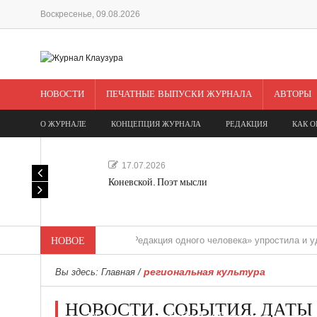
Воскресенье, 09.08.2026
НОВОСТИ
ПЕЧАТНЫЕ ВЫПУСКИ ЖУРНАЛА
АВТОРЫ
О ЖУРНАЛЕ
КОНЦЕПЦИЯ ЖУРНАЛА
РЕДАКЦИЯ
КАК О
17.07.2026
Коневской. Поэт мысли
НОВОЕ
«Редакция одного человека» упростила и удешевила
региональная культура
Вы здесь:
Главная
/
НОВОСТИ. СОБЫТИЯ. ДАТЫ
Мечта, не отдавайся! «Шведская история