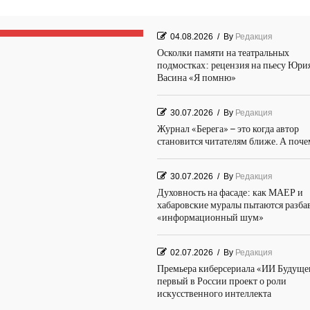
04.08.2026
/
By
Редакция
Осколки памяти на театральных
подмостках: рецензия на пьесу Юри
Васина «Я помню»
30.07.2026
/
By
Редакция
Журнал «Берега» – это когда автор
становится читателям ближе. А поч
30.07.2026
/
By
Редакция
Духовность на фасаде: как МАЕР и
хабаровские муралы пытаются разба
«информационный шум»
02.07.2026
/
By
Редакция
Премьера киберсериала «ИИ Будуще
первый в России проект о роли
искусственного интеллекта