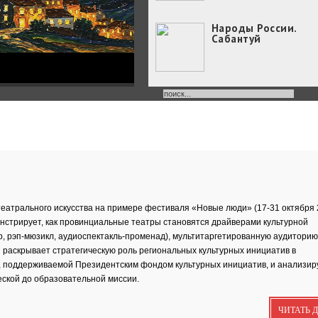
Народы России.
Сабантуй
Народы России
объединились в
самом...
Хоровод под названием
«Давай дружить» объедин
Юные россияне
превратились в
филологов
В День славянской
атрального искусства на примере фестиваля «Новые люди» (17-31 октября 
письменности и культуры
онстрирует, как провинциальные театры становятся драйверами культурной
совсем...
 рэп-мюзикл, аудиоспектакль-променад), мультитаргетированную аудиторию
День славянской
письменности и
 раскрывает стратегическую роль региональных культурных инициатив в
культуры
, поддерживаемой Президентским фондом культурных инициатив, и анализир
24 мая славянский мир
ской до образовательной миссии.
отмечает большой праздн
—...
Музеи Московского
ЧИТАТЬ 