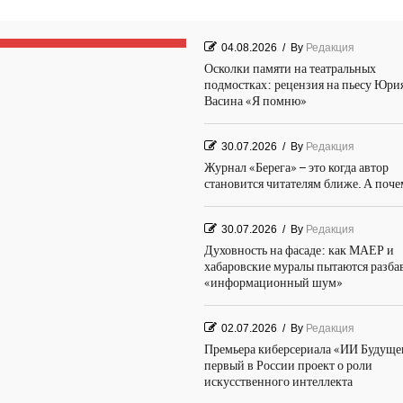
04.08.2026
/
By
Редакция
Осколки памяти на театральных
подмостках: рецензия на пьесу Юри
Васина «Я помню»
30.07.2026
/
By
Редакция
Журнал «Берега» – это когда автор
становится читателям ближе. А поч
30.07.2026
/
By
Редакция
Духовность на фасаде: как МАЕР и
хабаровские муралы пытаются разба
«информационный шум»
02.07.2026
/
By
Редакция
Премьера киберсериала «ИИ Будуще
первый в России проект о роли
искусственного интеллекта