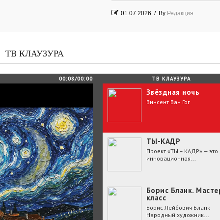
01.07.2026
/
By
Редакция
Часть судьбы
29.06.2026
/
By
Редакция
ТВ КЛАУЗУРА
День Победы! Посёлок Гидростроите
2026 год
00:08/00:00
ТВ КЛАУЗУРА
Звёздная ночь
25.06.2026
/
By
Редакция
Винсент Ван Гог
Зелёные мемориалы памяти и славы
ТЫ-КАДР
Проект «ТЫ – КАДР» — это
инновационная...
Борис Бланк. Масте
класс
Борис Лейбович Бланк
Народный художник...