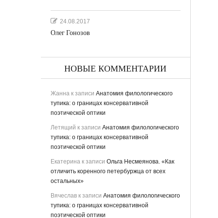
24.08.2017
Олег Гонозов
НОВЫЕ КОММЕНТАРИИ
Жанна
к записи
Анатомия филологического
тупика: о границах консервативной
поэтической оптики
Летящий
к записи
Анатомия филологического
ьная
тупика: о границах консервативной
поэтической оптики
Екатерина
к записи
Ольга Несмеянова. «Как
отличить коренного петербуржца от всех
остальных»
Вячеслав
к записи
Анатомия филологического
тупика: о границах консервативной
поэтической оптики
ству