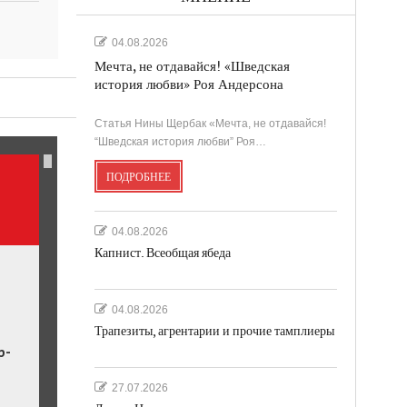
04.08.2026
Мечта, не отдавайся! «Шведская
история любви» Роя Андерсона
ль.
Статья Нины Щербак «Мечта, не отдавайся!
“Шведская история любви” Роя…
ПОДРОБНЕЕ
04.08.2026
Капнист. Всеобщая ябеда
04.08.2026
Трапезиты, агрентарии и прочие тамплиеры
р-
27.07.2026