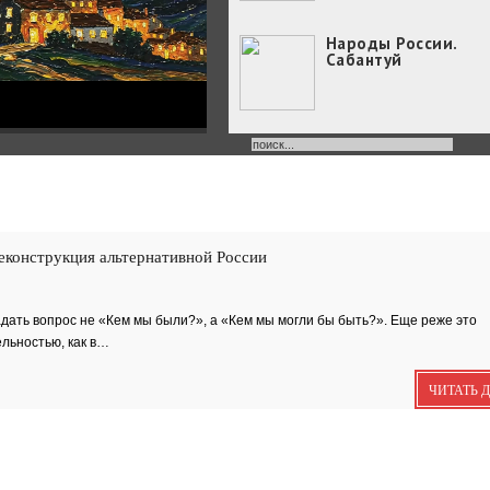
Народы России.
Сабантуй
Народы России
объединились в
самом...
Хоровод под названием
«Давай дружить» объедин
еконструкция альтернативной России
Юные россияне
превратились в
филологов
В День славянской
дать вопрос не «Кем мы были?», а «Кем мы могли бы быть?». Еще реже это
письменности и культуры
ельностью, как в…
совсем...
День славянской
письменности и
ЧИТАТЬ 
культуры
24 мая славянский мир
отмечает большой праздн
—...
Музеи Московского