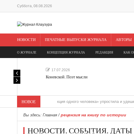
Суббота, 08.08.2026
НОВОСТИ
ПЕЧАТНЫЕ ВЫПУСКИ ЖУРНАЛА
АВТОРЫ
О ЖУРНАЛЕ
КОНЦЕПЦИЯ ЖУРНАЛА
РЕДАКЦИЯ
КАК О
17.07.2026
Коневской. Поэт мысли
НОВОЕ
«Редакция одного человека» упростила и удешевила ме
рецензия на книгу по истории
Вы здесь:
Главная
/
НОВОСТИ. СОБЫТИЯ. ДАТЫ
Мечта, не отдавайся! «Шведская история