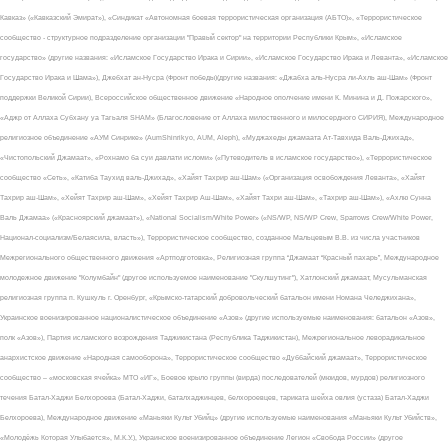
Кавказ» («Кавказский Эмират»), «Синдикат «Автономная боевая террористическая организация (АБТО)», «Террористическое
сообщество - структурное подразделение организации "Правый сектор" на территории Республики Крым», «Исламское
государство» (другие названия: «Исламское Государство Ирака и Сирии», «Исламское Государство Ирака и Леванта», «Исламское
Государство Ирака и Шама»), Джебхат ан-Нусра (Фронт победы)(другие названия: «Джабха аль-Нусра ли-Ахль аш-Шам» (Фронт
поддержки Великой Сирии), Всероссийское общественное движение «Народное ополчение имени К. Минина и Д. Пожарского»,
«Аджр от Аллаха Субхану уа Тагьаля SHAM» (Благословение от Аллаха милоственного и милосердного СИРИЯ), Международное
религиозное объединение «АУМ Синрике» (AumShinrikyo, AUM, Aleph), «Муджахеды джамаата Ат-Тавхида Валь-Джихад»,
«Чистопольский Джамаат», «Рохнамо ба суи давлати исломи» («Путеводитель в исламское государство»), «Террористическое
сообщество «Сеть», «Катиба Таухид валь-Джихад», «Хайят Тахрир аш-Шам» («Организация освобождения Леванта», «Хайят
Тахрир аш-Шам», «Хейят Тахрир аш-Шам», «Хейят Тахрир Аш-Шам», «Хайят Тахри аш-Шам», «Тахрир аш-Шам»), «Ахлю Сунна
Валь Джамаа» («Красноярский джамаат»), «National Socialism/White Power» («NS/WP, NS/WP Crew, Sparrows Crew/White Power,
Национал-социализм/Белаясила, власть»), Террористическое сообщество, созданное Мальцевым В.В. из числа участников
Межрегионального общественного движения «Артподготовка», Религиозная группа “Джамаат “Красный пахарь”, Международное
молодежное движение "Колумбайн" (другое используемое наименование "Скулшутинг"), Хатлонский джамаат, Мусульманская
религиозная группа п. Кушкуль г. Оренбург, «Крымско-татарский добровольческий батальон имени Номана Челеджихана»,
Украинское военизированное националистическое объединение «Азов» (другие используемые наименования: батальон «Азов»,
полк «Азов»), Партия исламского возрождения Таджикистана (Республика Таджикистан), Межрегиональное леворадикальное
анархистское движение «Народная самооборона», Террористическое сообщество «Дуббайский джамаат», Террористическое
сообщество – «московская ячейка» МТО «ИГ», Боевое крыло группы (вирда) последователей (мюидов, мурдов) религиозного
течения Батал-Хаджи Белхороева (Батал-Хаджи, баталхаджинцев, белхороевцев, тариката шейха овлия (устаза) Батал-Хаджи
Белхороева), Международное движение «Маньяки Культ Убийц» (другие используемые наименования «Маньяки Культ Убийств»,
«Молодёжь Которая Улыбается», М.К.У.), Украинское военизированное объединение Легион «Свобода России» (другое