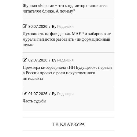
Журнал «Берега» – это когда автор становится
читателям ближе. А почему?
30.07.2026
/
By
Редакция
Духовность на фасаде: как МАЕР и хабаровские
муралы пытаются разбавить «информационный
шум»
02.07.2026
/
By
Редакция
Премьера киберсериала «ИИ Будущего»: первый
в России проект о роли искусственного
интеллекта
01.07.2026
/
By
Редакция
Часть судьбы
29.06.2026
/
By
Редакция
День Победы! Посёлок Гидростроитель. 2026 год
ТВ КЛАУЗУРА