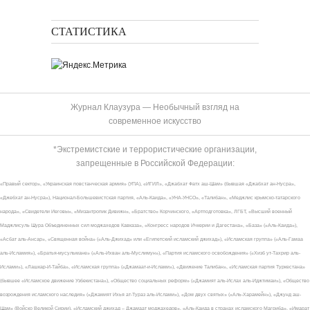
СТАТИСТИКА
Журнал Клаузура — Необычный взгляд на
современное искусство
*Экстремистские и террористические организации,
запрещенные в Российской Федерации:
«Правый сектор», «Украинская повстанческая армия» (УПА), «ИГИЛ», «Джабхат Фатх аш-Шам» (бывшая «Джабхат ан-Нусра»,
«Джебхат ан-Нусра»), Национал-Большевистская партия, «Аль-Каида», «УНА-УНСО», «Талибан», «Меджлис крымско-татарского
народа», «Свидетели Иеговы», «Мизантропик Дивижн», «Братство» Корчинского, «Артподготовка», ЛГБТ, «Высший военный
Маджлисуль Шура Объединенных сил моджахедов Кавказа», «Конгресс народов Ичкерии и Дагестана», «База» («Аль-Каида»),
«Асбат аль-Ансар», «Священная война» («Аль-Джихад» или «Египетский исламский джихад»), «Исламская группа» («Аль-Гамаа
аль-Исламия»), «Братья-мусульмане» («Аль-Ихван аль-Муслимун»), «Партия исламского освобождения» («Хизб ут-Тахрир аль-
Ислами»), «Лашкар-И-Тайба», «Исламская группа» («Джамаат-и-Ислами»), «Движение Талибан», «Исламская партия Туркестана»
(бывшее «Исламское движение Узбекистана»), «Общество социальных реформ» («Джамият аль-Ислах аль-Иджтимаи»), «Общество
возрождения исламского наследия» («Джамият Ихья ат-Тураз аль-Ислами»), «Дом двух святых» («Аль-Харамейн»), «Джунд аш-
Шам» (Войско Великой Сирии), «Исламский джихад – Джамаат моджахедов», «Аль-Каида в странах исламского Магриба», «Имарат