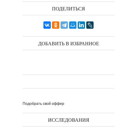
ПОДЕЛИТЬСЯ
Выпуск № 1'17 журнала
КЛАУЗУРА
ДОБАВИТЬ В ИЗБРАННОЕ
Видео о рубриках и авторах Выпуска №
1'17...
Наш выбор с КЛАУЗУРОЙ
Журнал 'Клаузура' на полках Сети
книжных магазинов...
Пресс-конференция в
'Комсомольской
правде'
29 марта, в преддверии
Международного дня детской...
Мультфильм Приключения
Мохнатика и Веничкина
Мультипликационный ролик о книге
сказок Светланы...
Звёздная ночь
Винсент Ван Гог
Подобрать свой оффер
ИССЛЕДОВАНИЯ