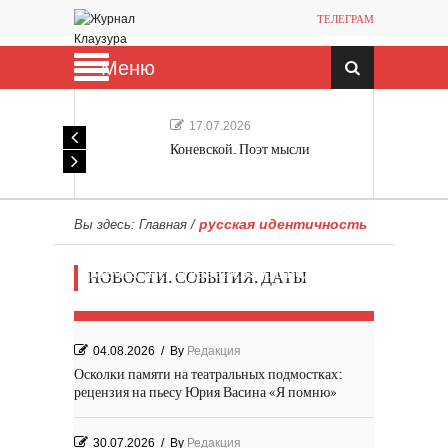
ТЕЛЕГРАМ
Меню
17.07.2026
Коневской. Поэт мысли
русская идентичность
Вы здесь:
Главная
/
Мечта, не отдавайся! «Шведская
НОВОСТИ. СОБЫТИЯ. ДАТЫ
история любви» Роя Андерсона
04.08.2026
/
By
Редакция
Осколки памяти на театральных подмостках:
рецензия на пьесу Юрия Васина «Я помню»
30.07.2026
/
By
Редакция