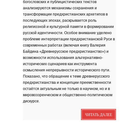
богословских и публицистических текстов
Я видела бога
забившимся в угол...
анализируются механизмы сохранения и
Исповедь 6. ''ПОЭТ''
трансформации предхристианских архетипов в
последующих эпохах, раскрывается роль
Исповедь 5. ''ГРИНЧ''
религиозной и культурной памяти в формировании
Исповедь 4. ''ПАРФЮМЕР''
русской идентичности. Особое внимание уделено
Исповедь 3.
проблеме интерпретации предхристианской Руси в
современных работах (включая книгу Валерия
Исповедь 2.
Байдина «Древнерусское предхристианство») и
возможности использования альтернативно-
ОСЕННЕЕ СОЛО
исторических сценариев как инструмента
Лирическая инструментальная
композиция. Автор...
осмысления непрерывности исторического пути.
Показано, что обращение к теме древнерусского
Посвящение творчеству
поэта Ашота...
предхристианства и концепции преемственности
Дорогие друзья! В 2018 году
исполняется 95 лет...
остаётся актуальным не только в научном, но и в
мировоззренческом и общественно-политическом
дискурсе.
ЧИТАТЬ ДАЛЕЕ
Марина Цветаева. Лицом
повёрнутая к Богу
Светлана Коппел-Ковтун. Эссе из
книги ''Я думаю...