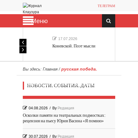
ТЕЛЕГРАМ
Меню
17.07.2026
Коневской. Поэт мысли
русская победа.
Вы здесь:
Главная
/
Мечта, не отдавайся! «Шведская
НОВОСТИ. СОБЫТИЯ. ДАТЫ
история любви» Роя Андерсона
04.08.2026
/
By
Редакция
Осколки памяти на театральных подмостках:
рецензия на пьесу Юрия Васина «Я помню»
30.07.2026
/
By
Редакция