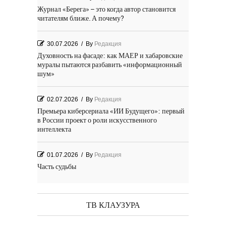
Журнал «Берега» – это когда автор становится
читателям ближе. А почему?
30.07.2026
/
By
Редакция
Духовность на фасаде: как МАЕР и хабаровские
муралы пытаются разбавить «информационный
шум»
02.07.2026
/
By
Редакция
Премьера киберсериала «ИИ Будущего»: первый
в России проект о роли искусственного
интеллекта
01.07.2026
/
By
Редакция
Часть судьбы
29.06.2026
/
By
Редакция
День Победы! Посёлок Гидростроитель. 2026 год
ТВ КЛАУЗУРА