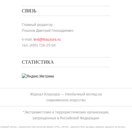
СВЯЗЬ
Главный редактор -
Плынов Дмитрий Геннадиевич
e-mail:
text@klauzura.ru
тел. (495) 726-25-04
СТАТИСТИКА
Журнал Клаузура — Необычный взгляд на
современное искусство
*Экстремистские и террористические организации,
запрещенные в Российской Федерации:
«Правый сектор», «Украинская повстанческая армия» (УПА), «ИГИЛ», «Джабхат Фатх аш-Шам» (бывшая «Джабхат ан-Нусра»,