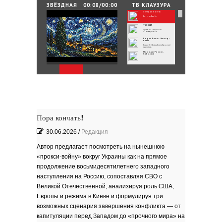
25.06.2026
/
By
Редакция
ЗВЁЗДНАЯ
00:08/00:00
ТВ КЛАУЗУРА
НОЧЬ
Звёздная ночь
Зелёные мемориалы памяти и славы
Винсент Ван Гог
ТЫ-КАДР
Проект «ТЫ – КАДР» — это
инновационная...
Борис Бланк. Мастер-
класс
Борис Лейбович Бланк Народный
художник...
Народы России.
Сабантуй
Народы России
объединились в самом...
Хоровод под названием «Давай дружить»
объединил...
Юные россияне
превратились в
филологов
В День славянской письменности и
культуры совсем...
День славянской
письменности и культуры
24 мая славянский мир отмечает
большой праздник —...
Музеи Московского
Кремля
Пора кончать!
РИНА ЗЕЛЕНАЯ
Документальный фильм ''РИНА
ЗЕЛЕНАЯ - ИМЯ...
30.06.2026
/
Редакция
ВРУБЕЛЬ
Советский и российский искусствовед,
литератор,...
Автор предлагает посмотреть на нынешнюю
Анатолий Софронов
''Ростову''
К 95-летию Ростовской писательской
«прокси‑войну» вокруг Украины как на прямое
организации....
''ЭТЮДЫ О ГОГОЛЕ''. Док.
фильм
продолжение восьмидесятилетнего западного
В основе фильма - работа русского
писателя Василия...
Пища богов - стихи
наступления на Россию, сопоставляя СВО с
Великой Отечественной, анализируя роль США,
Омский писатель на
Первом городском
канале
Европы и режима в Киеве и формулируя три
Зола
возможных сценария завершения конфликта — от
Золото моё — на руках
капитуляции перед Западом до «прочного мира» на
зола. Песня