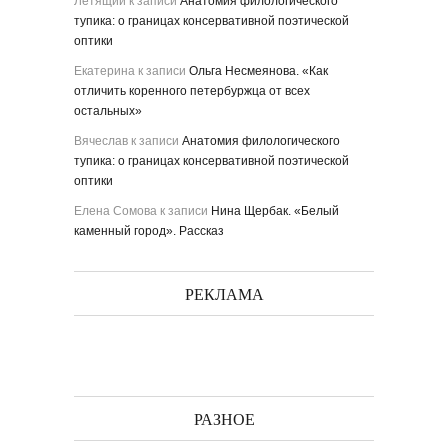
Летящий
к записи
Анатомия филологического
тупика: о границах консервативной поэтической
оптики
Екатерина
к записи
Ольга Несмеянова. «Как
отличить коренного петербуржца от всех
остальных»
Вячеслав
к записи
Анатомия филологического
тупика: о границах консервативной поэтической
оптики
Елена Сомова
к записи
Нина Щербак. «Белый
каменный город». Рассказ
РЕКЛАМА
РАЗНОЕ