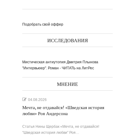
Подобрать свой оффер
Выпуск № 1'17 журнала
ИССЛЕДОВАНИЯ
КЛАУЗУРА
Видео о рубриках и авторах Выпуска №
1'17...
Наш выбор с КЛАУЗУРОЙ
Журнал 'Клаузура' на полках Сети
книжных магазинов...
Мистическая антиутопия Дмитрия Плынова
"Интервьюер". Роман - ЧИТАТЬ на ЛитРес
Пресс-конференция в
'Комсомольской
правде'
29 марта, в преддверии
Международного дня детской...
Мультфильм Приключения
Мохнатика и Веничкина
МНЕНИЕ
Мультипликационный ролик о книге
сказок Светланы...
Звёздная ночь
Винсент Ван Гог
04.08.2026
Мечта, не отдавайся! «Шведская история
любви» Роя Андерсона
Статья Нины Щербак «Мечта, не отдавайся!
“Шведская история любви” Роя…