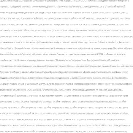
«Джебхат ан-Нусра»), Национал-Большевистская партия, «Аль-Каида», «УНА-УНСО», «Талибан», «Меджлис крымско-татарского
народа», «Свидетели Иеговы», «Мизантропик Дивижн», «Братство» Корчинского, «Артподготовка», ЛГБТ, «Высший военный
Маджлисуль Шура Объединенных сил моджахедов Кавказа», «Конгресс народов Ичкерии и Дагестана», «База» («Аль-Каида»),
«Асбат аль-Ансар», «Священная война» («Аль-Джихад» или «Египетский исламский джихад»), «Исламская группа» («Аль-Гамаа
аль-Исламия»), «Братья-мусульмане» («Аль-Ихван аль-Муслимун»), «Партия исламского освобождения» («Хизб ут-Тахрир аль-
Ислами»), «Лашкар-И-Тайба», «Исламская группа» («Джамаат-и-Ислами»), «Движение Талибан», «Исламская партия Туркестана»
(бывшее «Исламское движение Узбекистана»), «Общество социальных реформ» («Джамият аль-Ислах аль-Иджтимаи»), «Общество
возрождения исламского наследия» («Джамият Ихья ат-Тураз аль-Ислами»), «Дом двух святых» («Аль-Харамейн»), «Джунд аш-
Шам» (Войско Великой Сирии), «Исламский джихад – Джамаат моджахедов», «Аль-Каида в странах исламского Магриба», «Имарат
Кавказ» («Кавказский Эмират»), «Синдикат «Автономная боевая террористическая организация (АБТО)», «Террористическое
сообщество - структурное подразделение организации "Правый сектор" на территории Республики Крым», «Исламское
государство» (другие названия: «Исламское Государство Ирака и Сирии», «Исламское Государство Ирака и Леванта», «Исламское
Государство Ирака и Шама»), Джебхат ан-Нусра (Фронт победы)(другие названия: «Джабха аль-Нусра ли-Ахль аш-Шам» (Фронт
поддержки Великой Сирии), Всероссийское общественное движение «Народное ополчение имени К. Минина и Д. Пожарского»,
«Аджр от Аллаха Субхану уа Тагьаля SHAM» (Благословение от Аллаха милоственного и милосердного СИРИЯ), Международное
религиозное объединение «АУМ Синрике» (AumShinrikyo, AUM, Aleph), «Муджахеды джамаата Ат-Тавхида Валь-Джихад»,
«Чистопольский Джамаат», «Рохнамо ба суи давлати исломи» («Путеводитель в исламское государство»), «Террористическое
сообщество «Сеть», «Катиба Таухид валь-Джихад», «Хайят Тахрир аш-Шам» («Организация освобождения Леванта», «Хайят
Тахрир аш-Шам», «Хейят Тахрир аш-Шам», «Хейят Тахрир Аш-Шам», «Хайят Тахри аш-Шам», «Тахрир аш-Шам»), «Ахлю Сунна
Валь Джамаа» («Красноярский джамаат»), «National Socialism/White Power» («NS/WP, NS/WP Crew, Sparrows Crew/White Power,
Национал-социализм/Белаясила, власть»), Террористическое сообщество, созданное Мальцевым В.В. из числа участников
Межрегионального общественного движения «Артподготовка», Религиозная группа “Джамаат “Красный пахарь”, Международное
молодежное движение "Колумбайн" (другое используемое наименование "Скулшутинг"), Хатлонский джамаат, Мусульманская