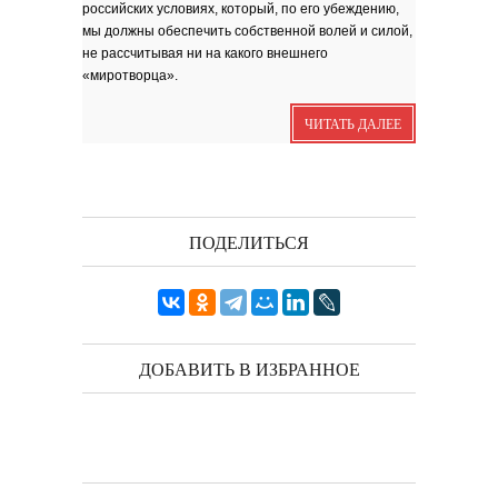
российских условиях, который, по его убеждению,
Я видела бога
забившимся в угол...
мы должны обеспечить собственной волей и силой,
Исповедь 6. ''ПОЭТ''
не рассчитывая ни на какого внешнего
Исповедь 5. ''ГРИНЧ''
«миротворца».
Исповедь 4. ''ПАРФЮМЕР''
ЧИТАТЬ ДАЛЕЕ
Исповедь 3.
Исповедь 2.
ОСЕННЕЕ СОЛО
Лирическая инструментальная
композиция. Автор...
ПОДЕЛИТЬСЯ
Посвящение творчеству
поэта Ашота...
Дорогие друзья! В 2018 году
исполняется 95 лет...
ДОБАВИТЬ В ИЗБРАННОЕ
Марина Цветаева. Лицом
повёрнутая к Богу
Светлана Коппел-Ковтун. Эссе из
книги ''Я думаю...