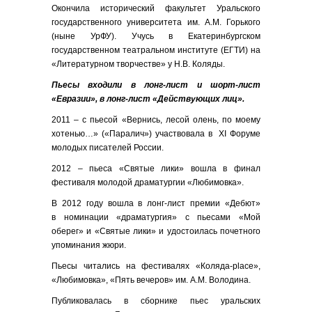
Окончила исторический факультет Уральского
государственного университета им. А.М. Горького
(ныне УрФУ). Учусь в Екатеринбургском
государственном театральном институте (ЕГТИ) на
«Литературном творчестве» у Н.В. Коляды.
Пьесы входили в лонг-лист и шорт-лист
«Евразии», в лонг-лист «Действующих лиц».
2011 – с пьесой «Вернись, лесой олень, по моему
хотенью…» («Паралич») участвовала в XI Форуме
молодых писателей России.
2012 – пьеса «Святые лики» вошла в финал
фестиваля молодой драматургии «Любимовка».
В 2012 году вошла в лонг-лист премии «Дебют»
в номинации «драматургия» с пьесами «Мой
оберег» и «Святые лики» и удостоилась почетного
упоминания жюри.
Пьесы читались на фестивалях «Коляда-place»,
«Любимовка», «Пять вечеров» им. А.М. Володина.
Публиковалась в сборнике пьес уральских