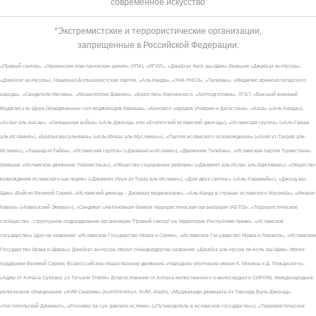
современное искусство
*Экстремистские и террористические организации,
запрещенные в Российской Федерации:
«Правый сектор», «Украинская повстанческая армия» (УПА), «ИГИЛ», «Джабхат Фатх аш-Шам» (бывшая «Джабхат ан-Нусра»,
«Джебхат ан-Нусра»), Национал-Большевистская партия, «Аль-Каида», «УНА-УНСО», «Талибан», «Меджлис крымско-татарского
народа», «Свидетели Иеговы», «Мизантропик Дивижн», «Братство» Корчинского, «Артподготовка», ЛГБТ, «Высший военный
Маджлисуль Шура Объединенных сил моджахедов Кавказа», «Конгресс народов Ичкерии и Дагестана», «База» («Аль-Каида»),
«Асбат аль-Ансар», «Священная война» («Аль-Джихад» или «Египетский исламский джихад»), «Исламская группа» («Аль-Гамаа
аль-Исламия»), «Братья-мусульмане» («Аль-Ихван аль-Муслимун»), «Партия исламского освобождения» («Хизб ут-Тахрир аль-
Ислами»), «Лашкар-И-Тайба», «Исламская группа» («Джамаат-и-Ислами»), «Движение Талибан», «Исламская партия Туркестана»
(бывшее «Исламское движение Узбекистана»), «Общество социальных реформ» («Джамият аль-Ислах аль-Иджтимаи»), «Общество
возрождения исламского наследия» («Джамият Ихья ат-Тураз аль-Ислами»), «Дом двух святых» («Аль-Харамейн»), «Джунд аш-
Шам» (Войско Великой Сирии), «Исламский джихад – Джамаат моджахедов», «Аль-Каида в странах исламского Магриба», «Имарат
Кавказ» («Кавказский Эмират»), «Синдикат «Автономная боевая террористическая организация (АБТО)», «Террористическое
сообщество - структурное подразделение организации "Правый сектор" на территории Республики Крым», «Исламское
государство» (другие названия: «Исламское Государство Ирака и Сирии», «Исламское Государство Ирака и Леванта», «Исламское
Государство Ирака и Шама»), Джебхат ан-Нусра (Фронт победы)(другие названия: «Джабха аль-Нусра ли-Ахль аш-Шам» (Фронт
поддержки Великой Сирии), Всероссийское общественное движение «Народное ополчение имени К. Минина и Д. Пожарского»,
«Аджр от Аллаха Субхану уа Тагьаля SHAM» (Благословение от Аллаха милоственного и милосердного СИРИЯ), Международное
религиозное объединение «АУМ Синрике» (AumShinrikyo, AUM, Aleph), «Муджахеды джамаата Ат-Тавхида Валь-Джихад»,
«Чистопольский Джамаат», «Рохнамо ба суи давлати исломи» («Путеводитель в исламское государство»), «Террористическое