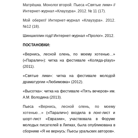
Матрёшка. Монолог второй. Пьеса «Святые лики» //
Интернет-журнал «Клаузура». 2012. № 11 (17).
Мой оберег// Интернет-журнал «Клаузура». 2012.
№12 (18).
Шиншиллин год// Интернет-журнал «Пролог». 2012.
ПОСТАНОВКИ:
«Вернись, лесной олень, по моему хотенью…»
(«Паралич»): читка на фестивале «Коляда-plays»
(2011).
«Святые лики»: читка на фестивале молодой
драматургии «Любимовка» (2012).
«Высотка»: читка на фестивале «Пять вечеров» им.
А.М. Володина (2013).
Пьеса
«Вернись, лесной олень, по моему
хотенью…»
(«Паралич») входила в лонг-лист и
шорт-лист «Евразии», участвовала в Форуме
молодых писателей в Липках, была опубликована в
сборнике «Я не вернусь: Пьесы уральских авторов».