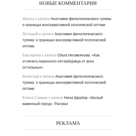
НОВЫЕ КОММЕНТАРИИ
Жанна
к записи
Анатомия филологического тупика:
о границах консервативной поэтической оптики
Летящий
к записи
Анатомия филологического
тупика: о границах консервативной поэтической
оптики
Екатерина
к записи
Ольга Несмеянова. «Как
отличить коренного петербуржца от всех
остальных»
Вячеслав
к записи
Анатомия филологического
тупика: о границах консервативной поэтической
оптики
Елена Сомова
к записи
Нина Щербак. «Белый
каменный город». Рассказ
РЕКЛАМА