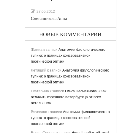
27.05.2012
Сметанникова Анна
НОВЫЕ КОММЕНТАРИИ
Жанна
к записи
Анатомия филологического
тупика: о границах консервативной
поэтической оптики
Летящий
к записи
Анатомия филологического
тупика: о границах консервативной
ьная
поэтической оптики
Екатерина
к записи
Ольга Несмеянова. «Как
отличить коренного петербуржца от всех
остальных»
Вячеслав
к записи
Анатомия филологического
тупика: о границах консервативной
поэтической оптики
ству
Елена Сомова
к записи
Нина Щербак. «Белый