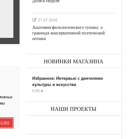
Доля и Недоля
27.07.2026
Анатомия филологического тупика: о
границах консервативной поэтической
оптики
НОВИНКИ МАГАЗИНА
ил...
Избранное: Интервью с деятелями
культуры и искусства
0.00
Р
зможных
 мы
НАШИ ПРОЕКТЫ
ДАЛЕЕ
ик