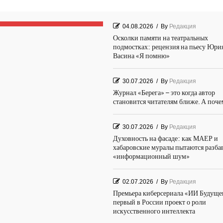
04.08.2026
/
By
Редакция
Осколки памяти на театральных
подмостках: рецензия на пьесу Юри
Васина «Я помню»
30.07.2026
/
By
Редакция
Журнал «Берега» – это когда автор
становится читателям ближе. А поч
30.07.2026
/
By
Редакция
Духовность на фасаде: как МАЕР и
хабаровские муралы пытаются разба
«информационный шум»
02.07.2026
/
By
Редакция
Премьера киберсериала «ИИ Будуще
первый в России проект о роли
искусственного интеллекта