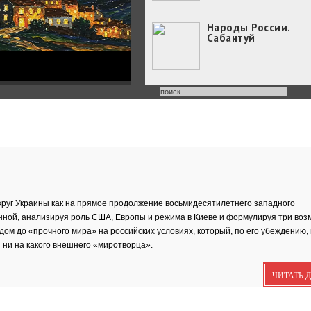
Народы России.
Сабантуй
Народы России
объединились в
самом...
Хоровод под названием
«Давай дружить» объедин
Юные россияне
превратились в
филологов
В День славянской
руг Украины как на прямое продолжение восьмидесятилетнего западного
письменности и культуры
нной, анализируя роль США, Европы и режима в Киеве и формулируя три во
совсем...
м до «прочного мира» на российских условиях, который, по его убеждению,
День славянской
письменности и
 ни на какого внешнего «миротворца».
культуры
24 мая славянский мир
ЧИТАТЬ 
отмечает большой праздн
—...
Музеи Московского