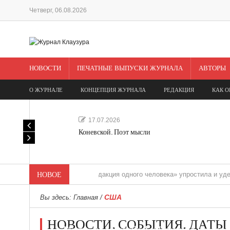
Четверг, 06.08.2026
НОВОСТИ
ПЕЧАТНЫЕ ВЫПУСКИ ЖУРНАЛА
АВТОРЫ
О ЖУРНАЛЕ
КОНЦЕПЦИЯ ЖУРНАЛА
РЕДАКЦИЯ
КАК О
17.07.2026
Коневской. Поэт мысли
НОВОЕ
«Редакция одного человека» упростила и удешевила м
США
Вы здесь:
Главная
/
НОВОСТИ. СОБЫТИЯ. ДАТЫ
Мечта, не отдавайся! «Шведская история