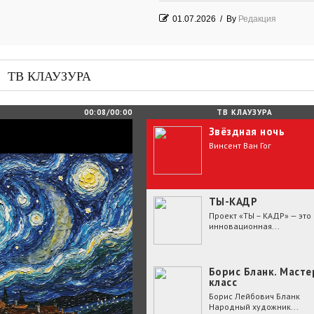
01.07.2026
/
By
Редакция
Часть судьбы
29.06.2026
/
By
Редакция
ТВ КЛАУЗУРА
День Победы! Посёлок Гидростроите
2026 год
00:08/00:00
ТВ КЛАУЗУРА
Звёздная ночь
25.06.2026
/
By
Редакция
Винсент Ван Гог
Зелёные мемориалы памяти и славы
ТЫ-КАДР
Проект «ТЫ – КАДР» — это
инновационная...
Борис Бланк. Масте
класс
Борис Лейбович Бланк
Народный художник...