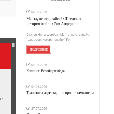
04.08.2026
Мечта, не отдавайся! «Шведская
история любви» Роя Андерсона
ль.
Статья Нины Щербак «Мечта, не отдавайся!
“Шведская история любви” Роя…
ПОДРОБНЕЕ
04.08.2026
Капнист. Всеобщая ябеда
04.08.2026
Трапезиты, агрентарии и прочие тамплиеры
р-
27.07.2026