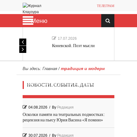
ТЕЛЕГРАМ
Меню
17.07.2026
Коневской. Поэт мысли
традиция и модерн
Вы здесь:
Главная
/
Мечта, не отдавайся! «Шведская
НОВОСТИ. СОБЫТИЯ. ДАТЫ
история любви» Роя Андерсона
04.08.2026
/
By
Редакция
Осколки памяти на театральных подмостках:
рецензия на пьесу Юрия Васина «Я помню»
30.07.2026
/
By
Редакция