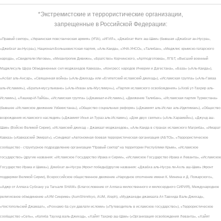
*Экстремистские и террористические организации,
запрещенные в Российской Федерации:
«Правый сектор», «Украинская повстанческая армия» (УПА), «ИГИЛ», «Джабхат Фатх аш-Шам» (бывшая «Джабхат ан-Нусра»,
«Джебхат ан-Нусра»), Национал-Большевистская партия, «Аль-Каида», «УНА-УНСО», «Талибан», «Меджлис крымско-татарского
народа», «Свидетели Иеговы», «Мизантропик Дивижн», «Братство» Корчинского, «Артподготовка», ЛГБТ, «Высший военный
Маджлисуль Шура Объединенных сил моджахедов Кавказа», «Конгресс народов Ичкерии и Дагестана», «База» («Аль-Каида»),
«Асбат аль-Ансар», «Священная война» («Аль-Джихад» или «Египетский исламский джихад»), «Исламская группа» («Аль-Гамаа
аль-Исламия»), «Братья-мусульмане» («Аль-Ихван аль-Муслимун»), «Партия исламского освобождения» («Хизб ут-Тахрир аль-
Ислами»), «Лашкар-И-Тайба», «Исламская группа» («Джамаат-и-Ислами»), «Движение Талибан», «Исламская партия Туркестана»
(бывшее «Исламское движение Узбекистана»), «Общество социальных реформ» («Джамият аль-Ислах аль-Иджтимаи»), «Общество
возрождения исламского наследия» («Джамият Ихья ат-Тураз аль-Ислами»), «Дом двух святых» («Аль-Харамейн»), «Джунд аш-
Шам» (Войско Великой Сирии), «Исламский джихад – Джамаат моджахедов», «Аль-Каида в странах исламского Магриба», «Имарат
Кавказ» («Кавказский Эмират»), «Синдикат «Автономная боевая террористическая организация (АБТО)», «Террористическое
сообщество - структурное подразделение организации "Правый сектор" на территории Республики Крым», «Исламское
государство» (другие названия: «Исламское Государство Ирака и Сирии», «Исламское Государство Ирака и Леванта», «Исламское
Государство Ирака и Шама»), Джебхат ан-Нусра (Фронт победы)(другие названия: «Джабха аль-Нусра ли-Ахль аш-Шам» (Фронт
поддержки Великой Сирии), Всероссийское общественное движение «Народное ополчение имени К. Минина и Д. Пожарского»,
«Аджр от Аллаха Субхану уа Тагьаля SHAM» (Благословение от Аллаха милоственного и милосердного СИРИЯ), Международное
религиозное объединение «АУМ Синрике» (AumShinrikyo, AUM, Aleph), «Муджахеды джамаата Ат-Тавхида Валь-Джихад»,
«Чистопольский Джамаат», «Рохнамо ба суи давлати исломи» («Путеводитель в исламское государство»), «Террористическое
сообщество «Сеть», «Катиба Таухид валь-Джихад», «Хайят Тахрир аш-Шам» («Организация освобождения Леванта», «Хайят