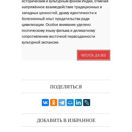
историческим и культурным фоном Индии, отмечая
Я видела бога
забившимся в угол...
напряжённое взаимодействие традиционных и
Исповедь 6. ''ПОЭТ''
западных ценностей, драму идентичности и
болезненный опыт предательства ради
Исповедь 5. ''ГРИНЧ''
цивилизации. Особое внимание уделено
Исповедь 4. ''ПАРФЮМЕР''
поэтическому языку фильма и деликатному
Исповедь 3.
сопротивлению восточной первозданности
культурной экспансии.
Исповедь 2.
ЧИТАТЬ ДАЛЕЕ
ОСЕННЕЕ СОЛО
Лирическая инструментальная
композиция. Автор...
Посвящение творчеству
поэта Ашота...
Дорогие друзья! В 2018 году
исполняется 95 лет...
ПОДЕЛИТЬСЯ
ДОБАВИТЬ В ИЗБРАННОЕ
Марина Цветаева. Лицом
повёрнутая к Богу
Светлана Коппел-Ковтун. Эссе из
книги ''Я думаю...