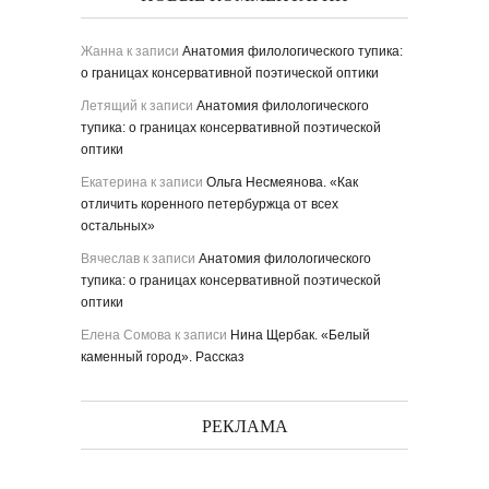
Жанна
к записи
Анатомия филологического тупика:
о границах консервативной поэтической оптики
Летящий
к записи
Анатомия филологического
тупика: о границах консервативной поэтической
оптики
Екатерина
к записи
Ольга Несмеянова. «Как
отличить коренного петербуржца от всех
остальных»
Вячеслав
к записи
Анатомия филологического
тупика: о границах консервативной поэтической
оптики
Елена Сомова
к записи
Нина Щербак. «Белый
каменный город». Рассказ
РЕКЛАМА