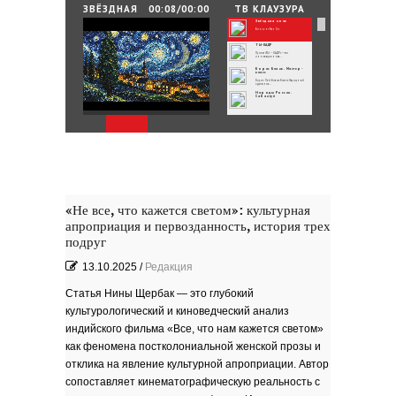
25.06.2026
/
By
Редакция
ЗВЁЗДНАЯ
00:08/00:00
ТВ КЛАУЗУРА
НОЧЬ
Звёздная ночь
Зелёные мемориалы памяти и славы
Винсент Ван Гог
ТЫ-КАДР
Проект «ТЫ – КАДР» — это
инновационная...
Борис Бланк. Мастер-
класс
Борис Лейбович Бланк Народный
художник...
Народы России.
Сабантуй
Народы России
объединились в самом...
Хоровод под названием «Давай дружить»
объединил...
Юные россияне
превратились в
филологов
В День славянской письменности и
культуры совсем...
День славянской
письменности и культуры
24 мая славянский мир отмечает
большой праздник —...
Музеи Московского
Кремля
«Не все, что кажется светом»: культурная
РИНА ЗЕЛЕНАЯ
апроприация и первозданность, история трех
Документальный фильм ''РИНА
ЗЕЛЕНАЯ - ИМЯ...
ВРУБЕЛЬ
подруг
Советский и российский искусствовед,
литератор,...
Анатолий Софронов
13.10.2025
/
Редакция
''Ростову''
К 95-летию Ростовской писательской
организации....
''ЭТЮДЫ О ГОГОЛЕ''. Док.
фильм
Статья Нины Щербак — это глубокий
В основе фильма - работа русского
писателя Василия...
культурологический и киноведческий анализ
Пища богов - стихи
индийского фильма «Все, что нам кажется светом»
Омский писатель на
Первом городском
канале
как феномена постколониальной женской прозы и
Зола
отклика на явление культурной апроприации. Автор
сопоставляет кинематографическую реальность с
Золото моё — на руках
зола. Песня