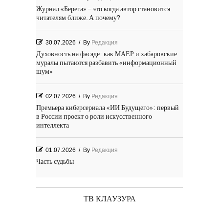
Журнал «Берега» – это когда автор становится
читателям ближе. А почему?
30.07.2026
/
By
Редакция
Духовность на фасаде: как МАЕР и хабаровские
муралы пытаются разбавить «информационный
шум»
02.07.2026
/
By
Редакция
Премьера киберсериала «ИИ Будущего»: первый
в России проект о роли искусственного
интеллекта
01.07.2026
/
By
Редакция
Часть судьбы
29.06.2026
/
By
Редакция
День Победы! Посёлок Гидростроитель. 2026 год
ТВ КЛАУЗУРА