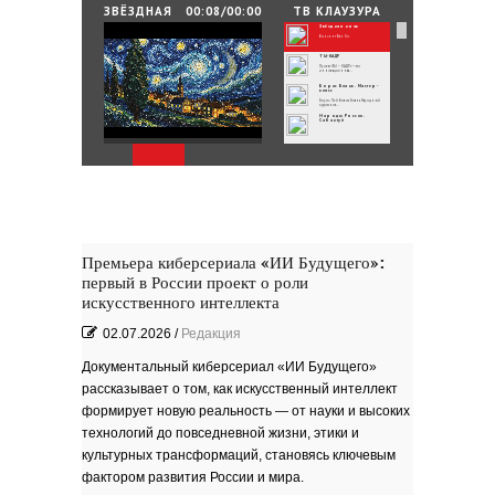
25.06.2026
/
By
Редакция
ЗВЁЗДНАЯ
00:08/00:00
ТВ КЛАУЗУРА
НОЧЬ
Звёздная ночь
Зелёные мемориалы памяти и славы
Винсент Ван Гог
ТЫ-КАДР
Проект «ТЫ – КАДР» — это
инновационная...
Борис Бланк. Мастер-
класс
Борис Лейбович Бланк Народный
художник...
Народы России.
Сабантуй
Народы России
объединились в самом...
Хоровод под названием «Давай дружить»
объединил...
Юные россияне
превратились в
филологов
В День славянской письменности и
культуры совсем...
День славянской
письменности и культуры
24 мая славянский мир отмечает
большой праздник —...
Музеи Московского
Кремля
Премьера киберсериала «ИИ Будущего»:
РИНА ЗЕЛЕНАЯ
первый в России проект о роли
Документальный фильм ''РИНА
ЗЕЛЕНАЯ - ИМЯ...
ВРУБЕЛЬ
искусственного интеллекта
Советский и российский искусствовед,
литератор,...
Анатолий Софронов
02.07.2026
/
Редакция
''Ростову''
К 95-летию Ростовской писательской
организации....
''ЭТЮДЫ О ГОГОЛЕ''. Док.
фильм
Документальный киберсериал «ИИ Будущего»
В основе фильма - работа русского
писателя Василия...
рассказывает о том, как искусственный интеллект
Пища богов - стихи
формирует новую реальность — от науки и высоких
Омский писатель на
Первом городском
канале
технологий до повседневной жизни, этики и
Зола
культурных трансформаций, становясь ключевым
фактором развития России и мира.
Золото моё — на руках
зола. Песня