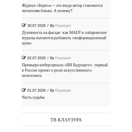
Журнал «Берега» – это когда автор становится
читателям ближе. А почему?
30.07.2026
/
By
Редакция
Духовность на фасаде: как МАЕР и хабаровские
муралы пытаются разбавить «информационный
шум»
02.07.2026
/
By
Редакция
Премьера киберсериала «ИИ Будущего»: первый
в России проект о роли искусственного
интеллекта
01.07.2026
/
By
Редакция
Часть судьбы
29.06.2026
/
By
Редакция
День Победы! Посёлок Гидростроитель. 2026 год
ТВ КЛАУЗУРА