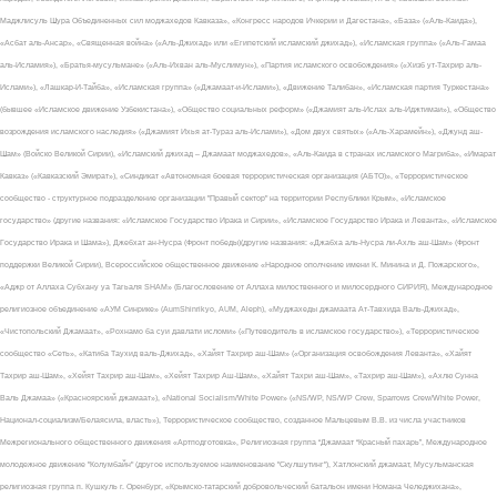
Маджлисуль Шура Объединенных сил моджахедов Кавказа», «Конгресс народов Ичкерии и Дагестана», «База» («Аль-Каида»),
«Асбат аль-Ансар», «Священная война» («Аль-Джихад» или «Египетский исламский джихад»), «Исламская группа» («Аль-Гамаа
аль-Исламия»), «Братья-мусульмане» («Аль-Ихван аль-Муслимун»), «Партия исламского освобождения» («Хизб ут-Тахрир аль-
Ислами»), «Лашкар-И-Тайба», «Исламская группа» («Джамаат-и-Ислами»), «Движение Талибан», «Исламская партия Туркестана»
(бывшее «Исламское движение Узбекистана»), «Общество социальных реформ» («Джамият аль-Ислах аль-Иджтимаи»), «Общество
возрождения исламского наследия» («Джамият Ихья ат-Тураз аль-Ислами»), «Дом двух святых» («Аль-Харамейн»), «Джунд аш-
Шам» (Войско Великой Сирии), «Исламский джихад – Джамаат моджахедов», «Аль-Каида в странах исламского Магриба», «Имарат
Кавказ» («Кавказский Эмират»), «Синдикат «Автономная боевая террористическая организация (АБТО)», «Террористическое
сообщество - структурное подразделение организации "Правый сектор" на территории Республики Крым», «Исламское
государство» (другие названия: «Исламское Государство Ирака и Сирии», «Исламское Государство Ирака и Леванта», «Исламское
Государство Ирака и Шама»), Джебхат ан-Нусра (Фронт победы)(другие названия: «Джабха аль-Нусра ли-Ахль аш-Шам» (Фронт
поддержки Великой Сирии), Всероссийское общественное движение «Народное ополчение имени К. Минина и Д. Пожарского»,
«Аджр от Аллаха Субхану уа Тагьаля SHAM» (Благословение от Аллаха милоственного и милосердного СИРИЯ), Международное
религиозное объединение «АУМ Синрике» (AumShinrikyo, AUM, Aleph), «Муджахеды джамаата Ат-Тавхида Валь-Джихад»,
«Чистопольский Джамаат», «Рохнамо ба суи давлати исломи» («Путеводитель в исламское государство»), «Террористическое
сообщество «Сеть», «Катиба Таухид валь-Джихад», «Хайят Тахрир аш-Шам» («Организация освобождения Леванта», «Хайят
Тахрир аш-Шам», «Хейят Тахрир аш-Шам», «Хейят Тахрир Аш-Шам», «Хайят Тахри аш-Шам», «Тахрир аш-Шам»), «Ахлю Сунна
Валь Джамаа» («Красноярский джамаат»), «National Socialism/White Power» («NS/WP, NS/WP Crew, Sparrows Crew/White Power,
Национал-социализм/Белаясила, власть»), Террористическое сообщество, созданное Мальцевым В.В. из числа участников
Межрегионального общественного движения «Артподготовка», Религиозная группа “Джамаат “Красный пахарь”, Международное
молодежное движение "Колумбайн" (другое используемое наименование "Скулшутинг"), Хатлонский джамаат, Мусульманская
религиозная группа п. Кушкуль г. Оренбург, «Крымско-татарский добровольческий батальон имени Номана Челеджихана»,