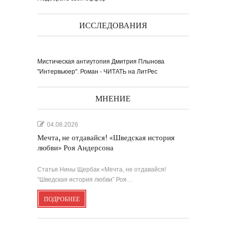
ИССЛЕДОВАНИЯ
Мистическая антиутопия Дмитрия Плынова
Выпуск № 1'17 журнала
КЛАУЗУРА
"Интервьюер". Роман - ЧИТАТЬ на ЛитРес
Видео о рубриках и авторах Выпуска №
1'17...
Наш выбор с КЛАУЗУРОЙ
Журнал 'Клаузура' на полках Сети
книжных магазинов...
МНЕНИЕ
Пресс-конференция в
'Комсомольской
04.08.2026
правде'
29 марта, в преддверии
Международного дня детской...
Мультфильм Приключения
Мохнатика и Веничкина
Мечта, не отдавайся! «Шведская история
Мультипликационный ролик о книге
сказок Светланы...
любви» Роя Андерсона
Звёздная ночь
Винсент Ван Гог
Статья Нины Щербак «Мечта, не отдавайся!
“Шведская история любви” Роя…
ПОДРОБНЕЕ