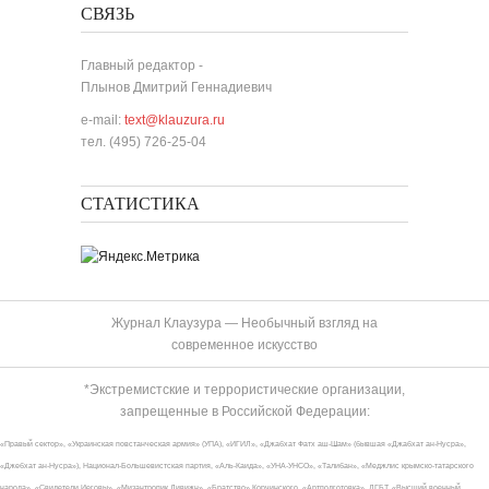
СВЯЗЬ
Главный редактор -
Плынов Дмитрий Геннадиевич
e-mail:
text@klauzura.ru
тел. (495) 726-25-04
СТАТИСТИКА
Журнал Клаузура — Необычный взгляд на
современное искусство
*Экстремистские и террористические организации,
запрещенные в Российской Федерации:
«Правый сектор», «Украинская повстанческая армия» (УПА), «ИГИЛ», «Джабхат Фатх аш-Шам» (бывшая «Джабхат ан-Нусра»,
«Джебхат ан-Нусра»), Национал-Большевистская партия, «Аль-Каида», «УНА-УНСО», «Талибан», «Меджлис крымско-татарского
народа», «Свидетели Иеговы», «Мизантропик Дивижн», «Братство» Корчинского, «Артподготовка», ЛГБТ, «Высший военный