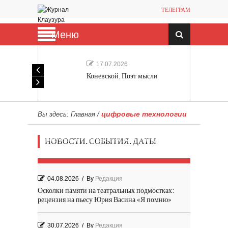
ТЕЛЕГРАМ
Меню
17.07.2026
Коневской. Поэт мысли
цифровые технологии
Вы здесь:
Главная
/
Мечта, не отдавайся! «Шведская
НОВОСТИ. СОБЫТИЯ. ДАТЫ
история любви» Роя Андерсона
04.08.2026
/
By
Редакция
Осколки памяти на театральных подмостках:
рецензия на пьесу Юрия Васина «Я помню»
30.07.2026
/
By
Редакция