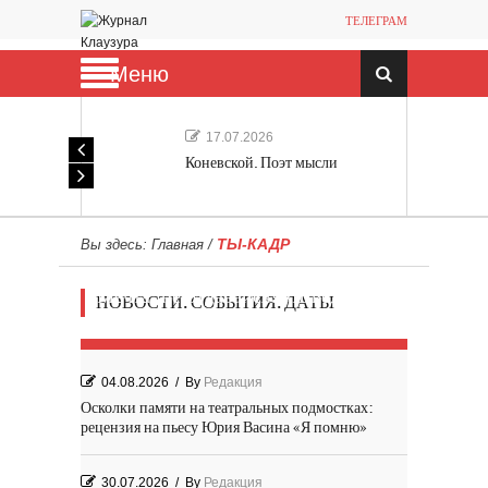
ТЕЛЕГРАМ
Меню
17.07.2026
Коневской. Поэт мысли
ТЫ-КАДР
Вы здесь:
Главная
/
Мечта, не отдавайся! «Шведская
НОВОСТИ. СОБЫТИЯ. ДАТЫ
история любви» Роя Андерсона
04.08.2026
/
By
Редакция
Осколки памяти на театральных подмостках:
рецензия на пьесу Юрия Васина «Я помню»
30.07.2026
/
By
Редакция