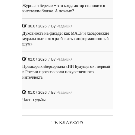
Журнал «Берега» – это когда автор становится
читателям ближе. А почему?
30.07.2026
/
By
Редакция
Духовность на фасаде: как МАЕР и хабаровские
муралы пытаются разбавить «информационный
шум»
02.07.2026
/
By
Редакция
Премьера киберсериала «ИИ Будущего»: первый
в России проект о роли искусственного
интеллекта
01.07.2026
/
By
Редакция
Часть судьбы
29.06.2026
/
By
Редакция
День Победы! Посёлок Гидростроитель. 2026 год
ТВ КЛАУЗУРА