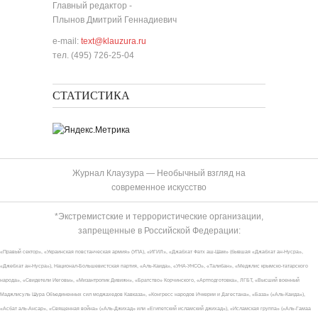
Главный редактор -
Плынов Дмитрий Геннадиевич
e-mail:
text@klauzura.ru
тел. (495) 726-25-04
СТАТИСТИКА
Журнал Клаузура — Необычный взгляд на
современное искусство
*Экстремистские и террористические организации,
запрещенные в Российской Федерации:
«Правый сектор», «Украинская повстанческая армия» (УПА), «ИГИЛ», «Джабхат Фатх аш-Шам» (бывшая «Джабхат ан-Нусра»,
«Джебхат ан-Нусра»), Национал-Большевистская партия, «Аль-Каида», «УНА-УНСО», «Талибан», «Меджлис крымско-татарского
народа», «Свидетели Иеговы», «Мизантропик Дивижн», «Братство» Корчинского, «Артподготовка», ЛГБТ, «Высший военный
Маджлисуль Шура Объединенных сил моджахедов Кавказа», «Конгресс народов Ичкерии и Дагестана», «База» («Аль-Каида»),
«Асбат аль-Ансар», «Священная война» («Аль-Джихад» или «Египетский исламский джихад»), «Исламская группа» («Аль-Гамаа