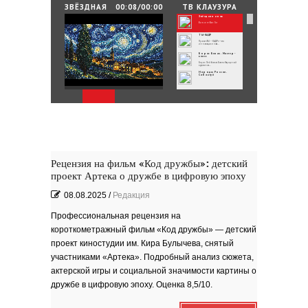
25.06.2026
/
By
Редакция
ЗВЁЗДНАЯ
00:08/00:00
ТВ КЛАУЗУРА
НОЧЬ
Звёздная ночь
Зелёные мемориалы памяти и славы
Винсент Ван Гог
ТЫ-КАДР
Проект «ТЫ – КАДР» — это
инновационная...
Борис Бланк. Мастер-
класс
Борис Лейбович Бланк Народный
художник...
Народы России.
Сабантуй
Народы России
объединились в самом...
Хоровод под названием «Давай дружить»
объединил...
Юные россияне
превратились в
филологов
В День славянской письменности и
культуры совсем...
День славянской
письменности и культуры
24 мая славянский мир отмечает
большой праздник —...
Музеи Московского
Кремля
Рецензия на фильм «Код дружбы»: детский
РИНА ЗЕЛЕНАЯ
проект Артека о дружбе в цифровую эпоху
Документальный фильм ''РИНА
ЗЕЛЕНАЯ - ИМЯ...
ВРУБЕЛЬ
Советский и российский искусствовед,
08.08.2025
/
Редакция
литератор,...
Анатолий Софронов
''Ростову''
К 95-летию Ростовской писательской
Профессиональная рецензия на
организации....
''ЭТЮДЫ О ГОГОЛЕ''. Док.
фильм
короткометражный фильм «Код дружбы» — детский
В основе фильма - работа русского
писателя Василия...
Пища богов - стихи
проект киностудии им. Кира Булычева, снятый
участниками «Артека». Подробный анализ сюжета,
Омский писатель на
Первом городском
канале
актерской игры и социальной значимости картины о
Зола
дружбе в цифровую эпоху. Оценка 8,5/10.
Золото моё — на руках
зола. Песня