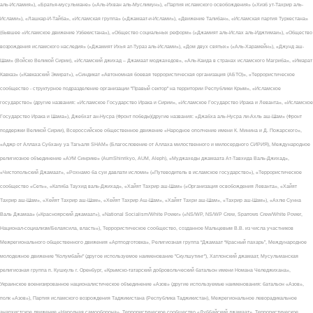
аль-Исламия»), «Братья-мусульмане» («Аль-Ихван аль-Муслимун»), «Партия исламского освобождения» («Хизб ут-Тахрир аль-
Ислами»), «Лашкар-И-Тайба», «Исламская группа» («Джамаат-и-Ислами»), «Движение Талибан», «Исламская партия Туркестана»
(бывшее «Исламское движение Узбекистана»), «Общество социальных реформ» («Джамият аль-Ислах аль-Иджтимаи»), «Общество
возрождения исламского наследия» («Джамият Ихья ат-Тураз аль-Ислами»), «Дом двух святых» («Аль-Харамейн»), «Джунд аш-
Шам» (Войско Великой Сирии), «Исламский джихад – Джамаат моджахедов», «Аль-Каида в странах исламского Магриба», «Имарат
Кавказ» («Кавказский Эмират»), «Синдикат «Автономная боевая террористическая организация (АБТО)», «Террористическое
сообщество - структурное подразделение организации "Правый сектор" на территории Республики Крым», «Исламское
государство» (другие названия: «Исламское Государство Ирака и Сирии», «Исламское Государство Ирака и Леванта», «Исламское
Государство Ирака и Шама»), Джебхат ан-Нусра (Фронт победы)(другие названия: «Джабха аль-Нусра ли-Ахль аш-Шам» (Фронт
поддержки Великой Сирии), Всероссийское общественное движение «Народное ополчение имени К. Минина и Д. Пожарского»,
«Аджр от Аллаха Субхану уа Тагьаля SHAM» (Благословение от Аллаха милоственного и милосердного СИРИЯ), Международное
религиозное объединение «АУМ Синрике» (AumShinrikyo, AUM, Aleph), «Муджахеды джамаата Ат-Тавхида Валь-Джихад»,
«Чистопольский Джамаат», «Рохнамо ба суи давлати исломи» («Путеводитель в исламское государство»), «Террористическое
сообщество «Сеть», «Катиба Таухид валь-Джихад», «Хайят Тахрир аш-Шам» («Организация освобождения Леванта», «Хайят
Тахрир аш-Шам», «Хейят Тахрир аш-Шам», «Хейят Тахрир Аш-Шам», «Хайят Тахри аш-Шам», «Тахрир аш-Шам»), «Ахлю Сунна
Валь Джамаа» («Красноярский джамаат»), «National Socialism/White Power» («NS/WP, NS/WP Crew, Sparrows Crew/White Power,
Национал-социализм/Белаясила, власть»), Террористическое сообщество, созданное Мальцевым В.В. из числа участников
Межрегионального общественного движения «Артподготовка», Религиозная группа “Джамаат “Красный пахарь”, Международное
молодежное движение "Колумбайн" (другое используемое наименование "Скулшутинг"), Хатлонский джамаат, Мусульманская
религиозная группа п. Кушкуль г. Оренбург, «Крымско-татарский добровольческий батальон имени Номана Челеджихана»,
Украинское военизированное националистическое объединение «Азов» (другие используемые наименования: батальон «Азов»,
полк «Азов»), Партия исламского возрождения Таджикистана (Республика Таджикистан), Межрегиональное леворадикальное
анархистское движение «Народная самооборона», Террористическое сообщество «Дуббайский джамаат», Террористическое