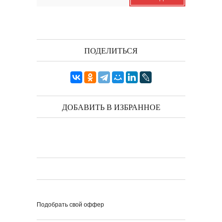
ПОДЕЛИТЬСЯ
Выпуск № 1'17 журнала
КЛАУЗУРА
Видео о рубриках и авторах Выпуска №
1'17...
Наш выбор с КЛАУЗУРОЙ
Журнал 'Клаузура' на полках Сети
книжных магазинов...
ДОБАВИТЬ В ИЗБРАННОЕ
Пресс-конференция в
'Комсомольской
правде'
29 марта, в преддверии
Международного дня детской...
Мультфильм Приключения
Мохнатика и Веничкина
Мультипликационный ролик о книге
сказок Светланы...
Звёздная ночь
Винсент Ван Гог
Подобрать свой оффер