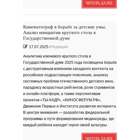
ЧИТАТЬ ДАЛЕЕ
Я видела бога
забившимся в угол...
Исповедь 6. ''ПОЭТ''
Исповедь 5. ''ГРИНЧ''
Кинематограф в борьбе за детские умы.
Исповедь 4. ''ПАРФЮМЕР''
Анализ инициатив круглого стола в
Государственной думе
Исповедь 3.
Исповедь 2.
17.07.2025
/
Редакция
Аналитика ключевого круглого стола в
Государственной думе 2025 года посвящена борьбе
ОСЕННЕЕ СОЛО
Лирическая инструментальная
композиция. Автор...
с деструктивным влиянием западного контента на
российское подрастающее поколение, анализу
Посвящение творчеству
поэта Ашота...
системных проблем отечественного детского кино,
Дорогие друзья! В 2018 году
исполняется 95 лет...
парадоксу возрастных рейтингов, роли стримингов
и онлайн-платформ, а также перспективам
проектов «ТЫ-КАДР», «КИНОСФЕРУМ.РФ»,
Движения Первых и Института развития интернета.
В центре внимания — разработка федеральной
программы и пути формирования медиасреды, где
каждый ребёнок находит героя своей культуры.
Марина Цветаева. Лицом
повёрнутая к Богу
Светлана Коппел-Ковтун. Эссе из
книги ''Я думаю...
ЧИТАТЬ ДАЛЕЕ