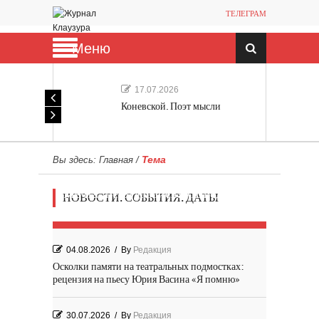
ТЕЛЕГРАМ
Меню
17.07.2026
Коневской. Поэт мысли
Тема
Вы здесь:
Главная
/
Мечта, не отдавайся! «Шведская
НОВОСТИ. СОБЫТИЯ. ДАТЫ
история любви» Роя Андерсона
04.08.2026
/
By
Редакция
Осколки памяти на театральных подмостках:
рецензия на пьесу Юрия Васина «Я помню»
30.07.2026
/
By
Редакция