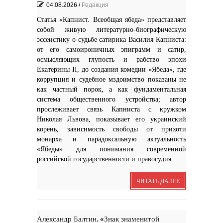
04.08.2026
/
Редакция
Статья «Капнист. Всеобщая ябеда» представляет
собой живую литературно-биографическую
эссеистику о судьбе сатирика Василия Капниста:
от его самоироничных эпиграмм и сатир,
осмысляющих глупость и рабство эпохи
Екатерины II, до создания комедии «Ябеда», где
коррупция и судебное мздоимство показаны не
как частный порок, а как фундаментальная
система общественного устройства; автор
прослеживает связь Капниста с кружком
Николая Львова, показывает его украинский
корень, зависимость свободы от прихоти
монарха и парадоксальную актуальность
«Ябеды» для понимания современной
российской государственности и правосудия
ЧИТАТЬ ДАЛЕЕ
Александр Балтин. «Знак знаменитой