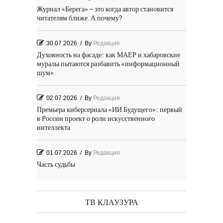
Журнал «Берега» – это когда автор становится
читателям ближе. А почему?
30.07.2026
/
By
Редакция
Духовность на фасаде: как МАЕР и хабаровские
муралы пытаются разбавить «информационный
шум»
02.07.2026
/
By
Редакция
Премьера киберсериала «ИИ Будущего»: первый
в России проект о роли искусственного
интеллекта
01.07.2026
/
By
Редакция
Часть судьбы
29.06.2026
/
By
Редакция
День Победы! Посёлок Гидростроитель. 2026 год
ТВ КЛАУЗУРА