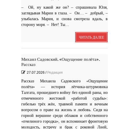
– Ой, ну какой же он? – спрашивала Юля,
заглядывая Марии в глаза. – Он… – добрый, –
улыбалась Мария, и снова смотрела вдаль, в
сторону моря. – Нет! Ты…
ЧИТАТЬ ДАЛЕЕ
Михаил Садовский. «Ощущение полёта».
Рассказ
27.07.2026
/
Редакция
Рассказ Михаила Садовского «Ощущение
полёта» — история лётчика-штурмовика
Талгата, прошедшего войну без единой раны, но
отмеченного жестокой «работой судьбы»:
гибелью трёх жён, травмой памяти и вечным
вопросом о праве на жизнь и любовь. Сидя на
горной вершине среди облаков и собственного
«пчелиного городка», он вспоминает фронтовую
молодость, встречу и брак с роковой Лией,