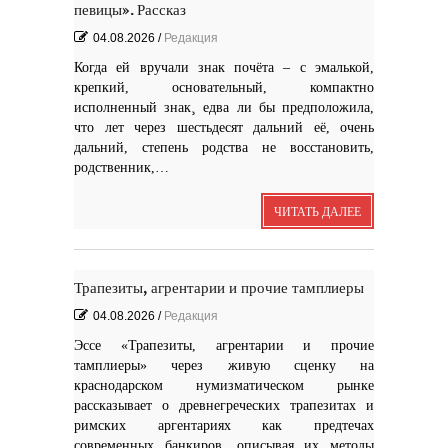
певицы». Рассказ
04.08.2026
/
Редакция
Когда ей вручали знак почёта – с эмалькой,
крепкий, основательный, компактно
исполненный знак¸ едва ли бы предположила,
что лет через шестьдесят дальний её, очень
дальний, степень родства не восстановить,
родственник,…
ЧИТАТЬ ДАЛЕЕ
Трапезиты, агрентарии и прочие тамплиеры
04.08.2026
/
Редакция
Эссе «Трапезиты, агрентарии и прочие
тамплиеры» через живую сценку на
краснодарском нумизматическом рынке
рассказывает о древнегреческих трапезитах и
римских аргентариях как предтечах
современных банкиров, описывая их методы