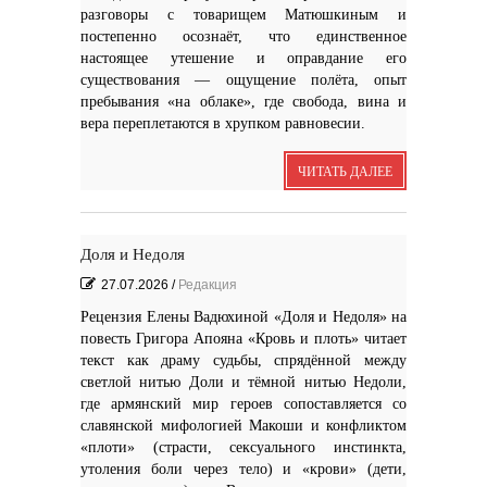
разговоры с товарищем Матюшкиным и
постепенно осознаёт, что единственное
настоящее утешение и оправдание его
существования — ощущение полёта, опыт
пребывания «на облаке», где свобода, вина и
вера переплетаются в хрупком равновесии.
ЧИТАТЬ ДАЛЕЕ
Доля и Недоля
27.07.2026
/
Редакция
Рецензия Елены Вадюхиной «Доля и Недоля» на
повесть Григора Апояна «Кровь и плоть» читает
текст как драму судьбы, спрядённой между
светлой нитью Доли и тёмной нитью Недоли,
где армянский мир героев сопоставляется со
славянской мифологией Макоши и конфликтом
«плоти» (страсти, сексуального инстинкта,
утоления боли через тело) и «крови» (дети,