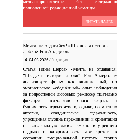
медиасопровождение без содержания
Я видела бога
забившимся в угол...
полноценной редакционной команды.
Исповедь 6. ''ПОЭТ''
Исповедь 5. ''ГРИНЧ''
ЧИТАТЬ ДАЛЕЕ
Исповедь 4. ''ПАРФЮМЕР''
Исповедь 3.
Мечта, не отдавайся! «Шведская история
Исповедь 2.
любви» Роя Андерсона
04.08.2026
/
Редакция
ОСЕННЕЕ СОЛО
Лирическая инструментальная
композиция. Автор...
Статья Нины Щербак «Мечта, не отдавайся!
“Шведская история любви” Роя Андерсона»
Посвящение творчеству
поэта Ашота...
анализирует фильм как внимательный, но
Дорогие друзья! В 2018 году
исполняется 95 лет...
эмоционально «обеднённый» опыт наблюдения
за подростковой любовью: режиссёр тщательно
фиксирует психологию юного возраста и
будничность первых чувств, однако, по мнению
авторки, скандинавская сдержанность,
упрощённая глубина переживаний и ориентация
на «правильную идею» вместо внутреннего
Марина Цветаева. Лицом
надрыва и катарсиса оставляют зрителя в
повёрнутая к Богу
Светлана Коппел-Ковтун. Эссе из
книги ''Я думаю...
состоянии эмоциональной пустоты, словно