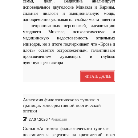
семья, долг). Вадюхина анализирует
исповедальное двуголосие Микаэла и Карины,
сильные диалоги и эмоциональную мощь,
одновременно указывая на слабые места повести
— непрописанных персонажей, идеализацию
младшего Микаэла, психологическую и
медицинскую недостоверность отдельных
эпизодов, но в итоге подчёркивает, что «Кровь и
плоть» остаётся остросюжетным, талантливым
произведением думающего и глубоко
чувствующего автора.
ЧИТАТЬ ДАЛЕЕ
Анатомия филологического тупика: о
границах консервативной поэтической
оптики
27.07.2026
/
Редакция
Статья «Анатомия филологического тупика» —
полемическая рецензия на критический текст