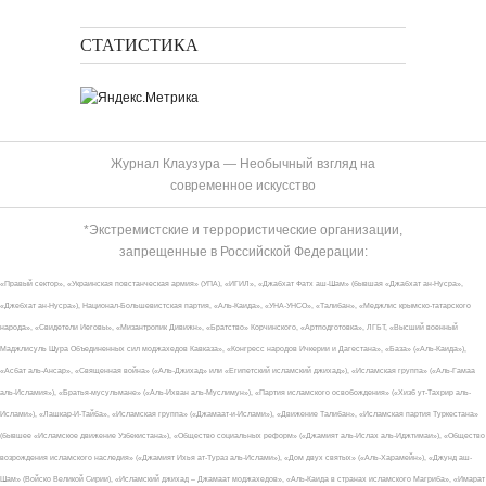
СТАТИСТИКА
Журнал Клаузура — Необычный взгляд на
современное искусство
*Экстремистские и террористические организации,
запрещенные в Российской Федерации:
«Правый сектор», «Украинская повстанческая армия» (УПА), «ИГИЛ», «Джабхат Фатх аш-Шам» (бывшая «Джабхат ан-Нусра»,
«Джебхат ан-Нусра»), Национал-Большевистская партия, «Аль-Каида», «УНА-УНСО», «Талибан», «Меджлис крымско-татарского
народа», «Свидетели Иеговы», «Мизантропик Дивижн», «Братство» Корчинского, «Артподготовка», ЛГБТ, «Высший военный
Маджлисуль Шура Объединенных сил моджахедов Кавказа», «Конгресс народов Ичкерии и Дагестана», «База» («Аль-Каида»),
«Асбат аль-Ансар», «Священная война» («Аль-Джихад» или «Египетский исламский джихад»), «Исламская группа» («Аль-Гамаа
аль-Исламия»), «Братья-мусульмане» («Аль-Ихван аль-Муслимун»), «Партия исламского освобождения» («Хизб ут-Тахрир аль-
Ислами»), «Лашкар-И-Тайба», «Исламская группа» («Джамаат-и-Ислами»), «Движение Талибан», «Исламская партия Туркестана»
(бывшее «Исламское движение Узбекистана»), «Общество социальных реформ» («Джамият аль-Ислах аль-Иджтимаи»), «Общество
возрождения исламского наследия» («Джамият Ихья ат-Тураз аль-Ислами»), «Дом двух святых» («Аль-Харамейн»), «Джунд аш-
Шам» (Войско Великой Сирии), «Исламский джихад – Джамаат моджахедов», «Аль-Каида в странах исламского Магриба», «Имарат