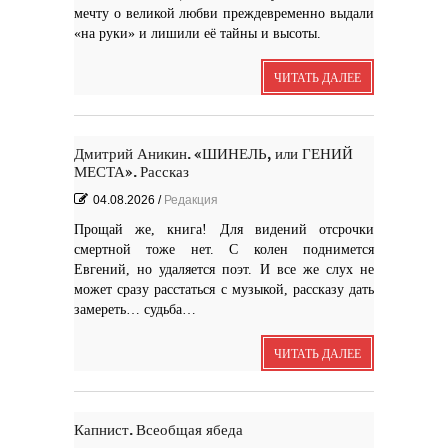
мечту о великой любви преждевременно выдали
«на руки» и лишили её тайны и высоты.
ЧИТАТЬ ДАЛЕЕ
Выпуск № 1'17 журнала
КЛАУЗУРА
Видео о рубриках и авторах Выпуска №
1'17...
Дмитрий Аникин. «ШИНЕЛЬ, или ГЕНИЙ
Наш выбор с КЛАУЗУРОЙ
Журнал 'Клаузура' на полках Сети
МЕСТА». Рассказ
книжных магазинов...
04.08.2026
/
Редакция
Прощай же, книга! Для видений отсрочки
Пресс-конференция в
'Комсомольской
правде'
смертной тоже нет. С колен поднимется
29 марта, в преддверии
Международного дня детской...
Мультфильм Приключения
Евгений, но удаляется поэт. И все же слух не
Мохнатика и Веничкина
Мультипликационный ролик о книге
сказок Светланы...
может сразу расстаться с музыкой, рассказу дать
Звёздная ночь
Винсент Ван Гог
замереть… судьба…
ЧИТАТЬ ДАЛЕЕ
Капнист. Всеобщая ябеда