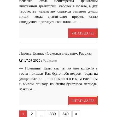
пейзажа стала неинтересна ценителям
винтажной траектории бабочек в полете, а дух
творчества незаметно оказался заменен духом
пищи, когда властителям предела стало
сподручнее протянуть свое влияние…
ЧИТАТЬ ДАЛЕЕ
Лариса Есина. «Осколки счастья». Рассказ
17.07.2026
/
Редакция
— Помнишь, Кать, как ты ко мне когда-то в
гости пришла? Как будто тебя ведром воды на
улице окатили… – напоминая о самом смешном
и милом эпизоде конфетно-букетного периода,
Максим…
ЧИТАТЬ ДАЛЕЕ
1
2
…
339
340