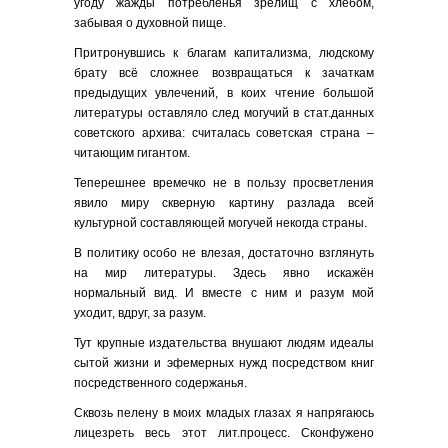
угоду жажды потребленья зрелищ с хлебом,
забывая о духовной пище.
Притронувшись к благам капитализма, людскому
брату всё сложнее возвращаться к зачаткам
предыдущих увлечений, в коих чтение большой
литературы оставляло след могучий в стат.данных
советского архива: считалась советская страна –
читающим гигантом.
Теперешнее времечко не в пользу просветления
явило миру скверную картину разлада всей
культурной составляющей могучей некогда страны.
В политику особо не влезая, достаточно взглянуть
на мир литературы. Здесь явно искажён
нормальный вид. И вместе с ним и разум мой
уходит, вдруг, за разум.
Тут крупные издательства внушают людям идеалы
сытой жизни и эфемерных нужд посредством книг
посредственного содержанья.
Сквозь пелену в моих младых глазах я напрягаюсь
лицезреть весь этот лит.процесс. Сконфужено