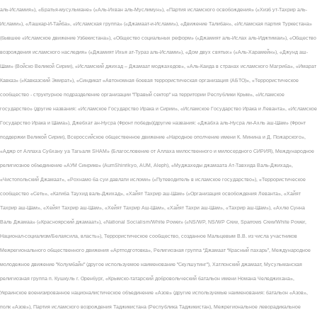
аль-Исламия»), «Братья-мусульмане» («Аль-Ихван аль-Муслимун»), «Партия исламского освобождения» («Хизб ут-Тахрир аль-
Ислами»), «Лашкар-И-Тайба», «Исламская группа» («Джамаат-и-Ислами»), «Движение Талибан», «Исламская партия Туркестана»
(бывшее «Исламское движение Узбекистана»), «Общество социальных реформ» («Джамият аль-Ислах аль-Иджтимаи»), «Общество
возрождения исламского наследия» («Джамият Ихья ат-Тураз аль-Ислами»), «Дом двух святых» («Аль-Харамейн»), «Джунд аш-
Шам» (Войско Великой Сирии), «Исламский джихад – Джамаат моджахедов», «Аль-Каида в странах исламского Магриба», «Имарат
Кавказ» («Кавказский Эмират»), «Синдикат «Автономная боевая террористическая организация (АБТО)», «Террористическое
сообщество - структурное подразделение организации "Правый сектор" на территории Республики Крым», «Исламское
государство» (другие названия: «Исламское Государство Ирака и Сирии», «Исламское Государство Ирака и Леванта», «Исламское
Государство Ирака и Шама»), Джебхат ан-Нусра (Фронт победы)(другие названия: «Джабха аль-Нусра ли-Ахль аш-Шам» (Фронт
поддержки Великой Сирии), Всероссийское общественное движение «Народное ополчение имени К. Минина и Д. Пожарского»,
«Аджр от Аллаха Субхану уа Тагьаля SHAM» (Благословение от Аллаха милоственного и милосердного СИРИЯ), Международное
религиозное объединение «АУМ Синрике» (AumShinrikyo, AUM, Aleph), «Муджахеды джамаата Ат-Тавхида Валь-Джихад»,
«Чистопольский Джамаат», «Рохнамо ба суи давлати исломи» («Путеводитель в исламское государство»), «Террористическое
сообщество «Сеть», «Катиба Таухид валь-Джихад», «Хайят Тахрир аш-Шам» («Организация освобождения Леванта», «Хайят
Тахрир аш-Шам», «Хейят Тахрир аш-Шам», «Хейят Тахрир Аш-Шам», «Хайят Тахри аш-Шам», «Тахрир аш-Шам»), «Ахлю Сунна
Валь Джамаа» («Красноярский джамаат»), «National Socialism/White Power» («NS/WP, NS/WP Crew, Sparrows Crew/White Power,
Национал-социализм/Белаясила, власть»), Террористическое сообщество, созданное Мальцевым В.В. из числа участников
Межрегионального общественного движения «Артподготовка», Религиозная группа “Джамаат “Красный пахарь”, Международное
молодежное движение "Колумбайн" (другое используемое наименование "Скулшутинг"), Хатлонский джамаат, Мусульманская
религиозная группа п. Кушкуль г. Оренбург, «Крымско-татарский добровольческий батальон имени Номана Челеджихана»,
Украинское военизированное националистическое объединение «Азов» (другие используемые наименования: батальон «Азов»,
полк «Азов»), Партия исламского возрождения Таджикистана (Республика Таджикистан), Межрегиональное леворадикальное