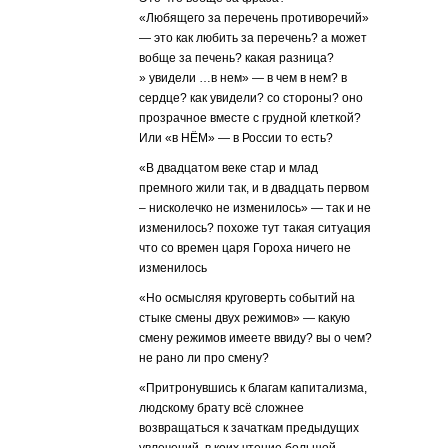
«Любящего за перечень противоречий»
— это как любить за перечень? а может
вобще за печень? какая разница?
» увидели …в нем» — в чем в нем? в
сердце? как увидели? со стороны? оно
прозрачное вместе с грудной клеткой?
Или «в НЁМ» — в России то есть?
«В двадцатом веке стар и млад
премного жили так, и в двадцать первом
– нисколечко не изменилось» — так и не
изменилось? похоже тут такая ситуация
что со времен царя Гороха ничего не
изменилось
«Но осмысляя круговерть событий на
стыке смены двух режимов» — какую
смену режимов имеете ввиду? вы о чем?
не рано ли про смену?
«Притронувшись к благам капитализма,
людскому брату всё сложнее
возвращаться к зачаткам предыдущих