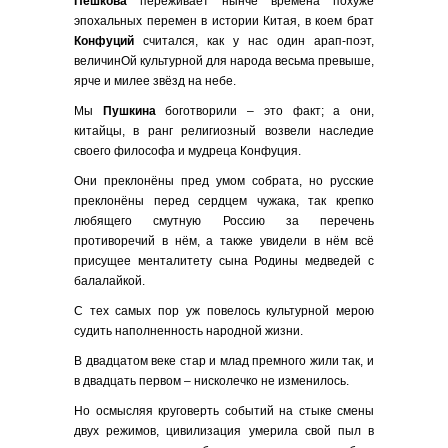
Пешкова
переживает нынче времена похуже
эпохальных перемен в истории Китая, в коем брат
Конфуций
считался, как у нас один арап-поэт,
величинОй культурной для народа весьма превыше,
ярче и милее звёзд на небе.
Мы
Пушкина
боготворили – это факт; а они,
китайцы, в ранг религиозный возвели наследие
своего философа и мудреца Конфуция.
Они преклонёны пред умом собрата, но русские
преклонёны перед сердцем чужака, так крепко
любящего смутную Россию за перечень
противоречий в нём, а также увидели в нём всё
присущее менталитету сына Родины медведей с
балалайкой.
С тех самых пор уж повелось культурной мерою
судить наполненность народной жизни.
В двадцатом веке стар и млад премного жили так, и
в двадцать первом – нисколечко не изменилось.
Но осмысляя круговерть событий на стыке смены
двух режимов, цивилизация умерила свой пыл в