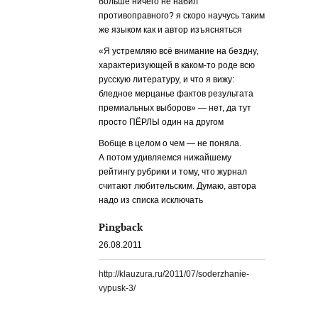
больше ничего не набил
противоправного? я скоро научусь таким
же языком как и автор изъясняться
«Я устремляю всё внимание на бездну,
характеризующей в каком-то роде всю
русскую литературу, и что я вижу:
бледное мерцанье фактов результата
премиальных выборов» — нет, да тут
просто ПЁРЛЫ один на другом
Вобще в целом о чем — не поняла.
А потом удивляемся нижайшему
рейтингу рубрики и тому, что журнал
считают любительским. Думаю, автора
надо из списка исключать
Pingback
26.08.2011
http://klauzura.ru/2011/07/soderzhanie-
vypusk-3/