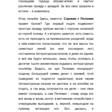
глазищами таращу вправо-влево: и смутно
различаю правду с кривдой. За все свои прорехи в
истине – я извиняюсь.
Итак, начнём. Здесь, кажется,
Сорокин
и
Пелевин
правят балом? Где первый подло подменяет
простую правду грубым матом с гнусною начинкой
из глупой головы. А у второго, кажется, хоть совесть
есть не приходить за премиальною раздачей, когда
о нём известно понаслышке, что ли: вся масса тех
сюжетных линий (из книг последних лет)
составлена литературным негром, и даже не одним,
и всё как будто впопыхах, лишь чтобы успевать в
десятки тысяч экземпляров издавать литературную
похлёбку. Видать, не зря Пелевин игнорирует
подачку большущей суммы денег с премий, чтоб
(заведомо из подлости характера) всем своим
литературным неграм ни центика и ни копейки не
отдать, а так ведь получается на деле – они свои
имеют гонорары, а сам Пелевин – славу, когда его
всё вновь и вновь зачтут в мятежники спокойствия с
очередными выходками, а, верней, невыходом на
публику, читающих его. Вот, дескать, я