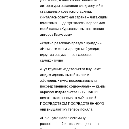
увлечений, в коих чтение большой
литературы оставляло след могучий в
стат.данных советского архива:
считалась советская страна – читающим
гигантом.» — да тут залежи перлов для
моей папки «Курьезные высказывания
авторов Клаузуры»
«смутно различаю правду с кривдой»
«И вместе с ним и разум мой уходит,
вдруг, за разум» — вот хорошо,
самокритично
«Тут крупные издательства внушают
людям идеалы сытой жизни и
эфемерных нужд посредством книг
посредственного содержанья» — каким
образом издательства ВНУШАЮТ?
печатным станком что ли? ах нет!
ПОСРЕДСТВОМ ПОСРЕДСТВЕННОГО
они внушают! ну теперь поняла
«Но он уже набил оскомину
разрозненной интеллигенции» — а