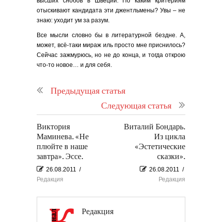
высших снобов в Швеции. По каким критериям
отыскивают кандидата эти джентльмены? Увы – не
знаю: уходит ум за разум.
Все мысли словно бы в литературной бездне. А,
может, всё-таки мираж иль просто мне приснилось?
Сейчас зажмурюсь, но не до конца, и тогда открою
что-то новое… и для себя.
Предыдущая статья
Следующая статья
Виктория
Виталий Бондарь.
Маминева. «Не
Из цикла
плюйте в наше
«Эстетические
завтра». Эссе.
сказки».
26.08.2011
/
26.08.2011
/
Редакция
Редакция
Редакция