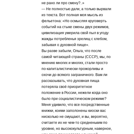
не рано ли про смену?..»
— Не полностью дали, а только вырвали
из текста. Вот полная моя мысль из
фельетона: «Но осмысляя круговерть
событий на стыке смены двух режимов,
цивилизация умерила свой пыл в угоду
жажды потребленья зрелищ с хлебом,
забывая о духовной пище».
Вы разве забыли, Ольга, что после
самой читающей страны (СССР), мы, по
мнению многих и многих, стали просто
по-капиталистически прожорливы и
охочи до всякого заграничного. Вам ли
рассказывать, что духовная пища
потеряла своё приоритетное
положение в России, нежели когда оно
было при социалистическом режиме?
Меня удивило, что все посредственные
книжки, коими заполонены киоски вас
нисколько не смущают, и вы, вероятно,
считаете их не чем-то средненьким по
уровню, но высококультурным, наверное,