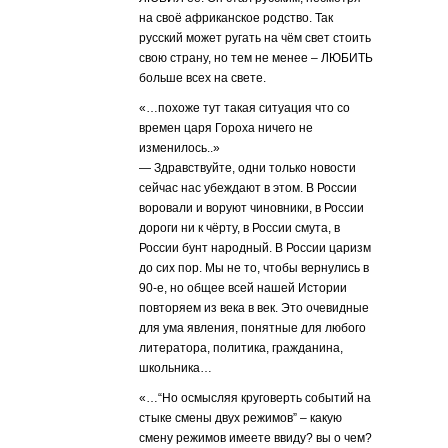
на своё африканское родство. Так
русский может ругать на чём свет стоить
свою страну, но тем не менее – ЛЮБИТЬ
больше всех на свете.
«…похоже тут такая ситуация что со
времен царя Гороха ничего не
изменилось..»
— Здравствуйте, одни только новости
сейчас нас убеждают в этом. В России
воровали и воруют чиновники, в России
дороги ни к чёрту, в России смута, в
России бунт народный. В России царизм
до сих пор. Мы не то, чтобы вернулись в
90-е, но общее всей нашей Истории
повторяем из века в век. Это очевидные
для ума явления, понятные для любого
литератора, политика, гражданина,
школьника…
«…“Но осмысляя круговерть событий на
стыке смены двух режимов” – какую
смену режимов имеете ввиду? вы о чем?