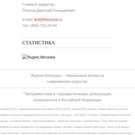
Главный редактор -
Плынов Дмитрий Геннадиевич
e-mail:
text@klauzura.ru
тел. (495) 726-25-04
СТАТИСТИКА
Журнал Клаузура — Необычный взгляд на
современное искусство
*Экстремистские и террористические организации,
запрещенные в Российской Федерации:
«Правый сектор», «Украинская повстанческая армия» (УПА), «ИГИЛ», «Джабхат Фатх аш-Шам» (бывшая «Джабхат ан-Нусра»,
«Джебхат ан-Нусра»), Национал-Большевистская партия, «Аль-Каида», «УНА-УНСО», «Талибан», «Меджлис крымско-татарского
народа», «Свидетели Иеговы», «Мизантропик Дивижн», «Братство» Корчинского, «Артподготовка», ЛГБТ, «Высший военный
Маджлисуль Шура Объединенных сил моджахедов Кавказа», «Конгресс народов Ичкерии и Дагестана», «База» («Аль-Каида»),
«Асбат аль-Ансар», «Священная война» («Аль-Джихад» или «Египетский исламский джихад»), «Исламская группа» («Аль-Гамаа