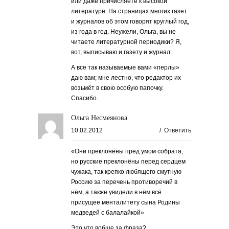
или даже причисляете к высокой
литературе. На страницах многих газет
и журналов об этом говорят круглый год,
из года в год. Неужели, Ольга, вы не
читаете литературной периодики? Я,
вот, выписываю и газету и журнал.
А все так называемые вами «перлы»
даю вам; мне лестно, что редактор их
возьмёт в свою особую папочку.
Спасибо.
Ольга Несмеянова
10.02.2012
/
Ответить
«Они преклонёны пред умом собрата,
но русские преклонёны перед сердцем
чужака, так крепко любящего смутную
Россию за перечень противоречий в
нём, а также увидели в нём всё
присущее менталитету сына Родины
медведей с балалайкой»
Это что вобще за фраза?