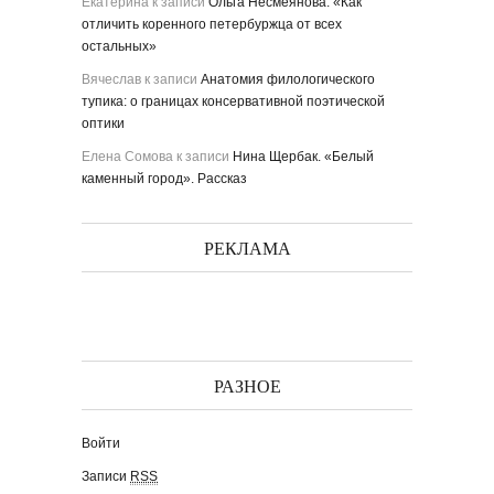
Екатерина
к записи
Ольга Несмеянова. «Как
отличить коренного петербуржца от всех
остальных»
Вячеслав
к записи
Анатомия филологического
тупика: о границах консервативной поэтической
оптики
Елена Сомова
к записи
Нина Щербак. «Белый
каменный город». Рассказ
РЕКЛАМА
РАЗНОЕ
Войти
Записи
RSS