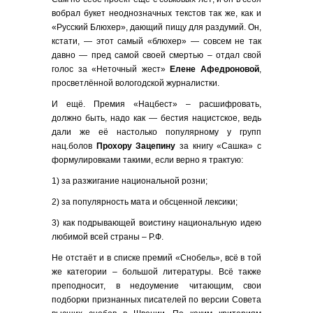
вобрал букет неоднозначных текстов так же, как и
«Русский Блюхер», дающий пищу для раздумий. Он,
кстати, — этот самый «блюхер» — совсем не так
давно — пред самой своей смертью – отдал свой
голос за «Неточный жест»
Елене Афедроновой
,
просветлённой вологодской журналистки.
И ещё. Премия «Нацбест» – расшифровать,
должно быть, надо как — бестия нацистское, ведь
дали же её настолько популярному у групп
нац.болов
Прохору Зацепину
за книгу «Сашка» с
формулировками такими, если верно я трактую:
1) за разжигание национальной розни;
2) за популярность мата и обсценной лексики;
3) как подрывающей воистину национальную идею
любимой всей страны – Р.Ф.
Не отстаёт и в списке премий «Снобель», всё в той
же категории – большой литературы. Всё также
преподносит, в недоумение читающим, свои
подборки признанных писателей по версии Совета