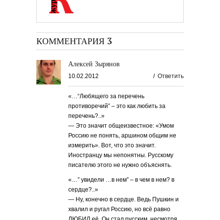
КОММЕНТАРИЯ 3
Алексей Зырянов
10.02.2012
/
Ответить
«…“Любящего за перечень
противоречий” – это как любить за
перечень?..»
— Это значит общеизвестное: «Умом
Россию не понять, аршином общим не
измерить». Вот, что это значит.
Иностранцу мы непонятны. Русскому
писателю этого не нужно объяснять.
«…” увидели …в нем” – в чем в нем? в
сердце?..»
— Ну, конечно в сердце. Ведь Пушкин и
хвалил и ругал Россию, но всё равно
ЛЮБИЛ её. Он стал русским, несмотря