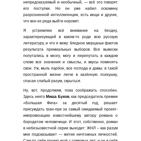
непредсказуемый и необычный, — всё это говорят
его поступки. Но он уже набил оскомину
разрозненной интеллигенции, есть вещи и другие,
что вон из ряда выйти норовят.
Я устремляю всё внимание на бездну,
характеризующей в каком-то роде всю русскую
литературу, и что я вижу: бледное мерцанье фактов
результата премиальных выборов. Все вывески
попутались в мозгу, могу и перепутать в каждом
слове все значения и смыслы, и вкусы поменять
свои. Уж,
миль пардон
, все господа и дамы: в такой
пространной жизни легче в казённую психушку,
спасая слабый разум, скрыться.
Ну, вот, продолжим, пока соображать способен.
Здесь некто
Миша Буков
, как председатель премии
«Большая Фига» за десятый год, решает
присуждать гран-при за самый ожидаемый проект-
импровизацию известнейшему автору романа о
бородатом человечище. И этот, собственно, роман
в небезызвестной серии выходит: ЖНЛ – как разум
мне подсказывает — житие ничтожных личностей.
Сам по себе проект ещё с совковых лет; и он в себя