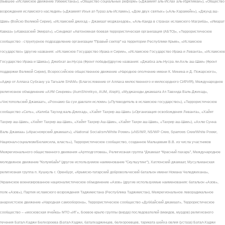
(бывшее «Исламское движение Узбекистана»), «Общество социальных реформ» («Джамият аль-Ислах аль-Иджтимаи»), «Общество
возрождения исламского наследия» («Джамият Ихья ат-Тураз аль-Ислами»), «Дом двух святых» («Аль-Харамейн»), «Джунд аш-
Шам» (Войско Великой Сирии), «Исламский джихад – Джамаат моджахедов», «Аль-Каида в странах исламского Магриба», «Имарат
Кавказ» («Кавказский Эмират»), «Синдикат «Автономная боевая террористическая организация (АБТО)», «Террористическое
сообщество - структурное подразделение организации "Правый сектор" на территории Республики Крым», «Исламское
государство» (другие названия: «Исламское Государство Ирака и Сирии», «Исламское Государство Ирака и Леванта», «Исламское
Государство Ирака и Шама»), Джебхат ан-Нусра (Фронт победы)(другие названия: «Джабха аль-Нусра ли-Ахль аш-Шам» (Фронт
поддержки Великой Сирии), Всероссийское общественное движение «Народное ополчение имени К. Минина и Д. Пожарского»,
«Аджр от Аллаха Субхану уа Тагьаля SHAM» (Благословение от Аллаха милоственного и милосердного СИРИЯ), Международное
религиозное объединение «АУМ Синрике» (AumShinrikyo, AUM, Aleph), «Муджахеды джамаата Ат-Тавхида Валь-Джихад»,
«Чистопольский Джамаат», «Рохнамо ба суи давлати исломи» («Путеводитель в исламское государство»), «Террористическое
сообщество «Сеть», «Катиба Таухид валь-Джихад», «Хайят Тахрир аш-Шам» («Организация освобождения Леванта», «Хайят
Тахрир аш-Шам», «Хейят Тахрир аш-Шам», «Хейят Тахрир Аш-Шам», «Хайят Тахри аш-Шам», «Тахрир аш-Шам»), «Ахлю Сунна
Валь Джамаа» («Красноярский джамаат»), «National Socialism/White Power» («NS/WP, NS/WP Crew, Sparrows Crew/White Power,
Национал-социализм/Белаясила, власть»), Террористическое сообщество, созданное Мальцевым В.В. из числа участников
Межрегионального общественного движения «Артподготовка», Религиозная группа “Джамаат “Красный пахарь”, Международное
молодежное движение "Колумбайн" (другое используемое наименование "Скулшутинг"), Хатлонский джамаат, Мусульманская
религиозная группа п. Кушкуль г. Оренбург, «Крымско-татарский добровольческий батальон имени Номана Челеджихана»,
Украинское военизированное националистическое объединение «Азов» (другие используемые наименования: батальон «Азов»,
полк «Азов»), Партия исламского возрождения Таджикистана (Республика Таджикистан), Межрегиональное леворадикальное
анархистское движение «Народная самооборона», Террористическое сообщество «Дуббайский джамаат», Террористическое
сообщество – «московская ячейка» МТО «ИГ», Боевое крыло группы (вирда) последователей (мюидов, мурдов) религиозного
течения Батал-Хаджи Белхороева (Батал-Хаджи, баталхаджинцев, белхороевцев, тариката шейха овлия (устаза) Батал-Хаджи