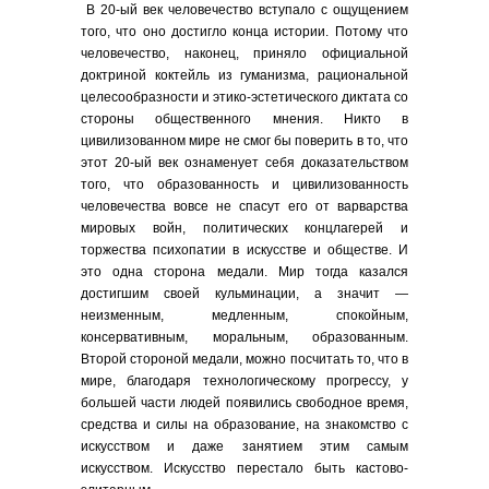
В 20-ый век человечество вступало с ощущением
того, что оно достигло конца истории. Потому что
человечество, наконец, приняло официальной
доктриной коктейль из гуманизма, рациональной
целесообразности и этико-эстетического диктата со
стороны общественного мнения. Никто в
цивилизованном мире не смог бы поверить в то, что
этот 20-ый век ознаменует себя доказательством
того, что образованность и цивилизованность
человечества вовсе не спасут его от варварства
мировых войн, политических концлагерей и
торжества психопатии в искусстве и обществе. И
это одна сторона медали. Мир тогда казался
достигшим своей кульминации, а значит —
неизменным, медленным, спокойным,
консервативным, моральным, образованным.
Второй стороной медали, можно посчитать то, что в
мире, благодаря технологическому прогрессу, у
большей части людей появились свободное время,
средства и силы на образование, на знакомство с
искусством и даже занятием этим самым
искусством. Искусство перестало быть кастово-