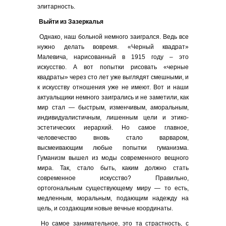
элитарность.
Выйти из Зазеркалья
Однако, наш больной немного заигрался. Ведь все
нужно делать вовремя. «Черный квадрат»
Малевича, нарисованный в 1915 году – это
искусство. А вот попытки рисовать «черные
квадраты» через сто лет уже выглядят смешными, и
к искусству отношения уже не имеют. Вот и наши
актуальщики немного заигрались и не заметили, как
мир стал — быстрым, изменчивым, аморальным,
индивидуалистичным, лишенным цели и этико-
эстетических иерархий. Но самое главное,
человечество вновь стало варваром,
высмеивающим любые попытки гуманизма.
Гуманизм вышел из моды современного вещного
мира. Так, стало быть, каким должно стать
современное искусство? Правильно,
ортогональным существующему миру — то есть,
медленным, моральным, подающим надежду на
цель, и создающим новые вечные координаты.
Но самое занимательное, это та страстность, с