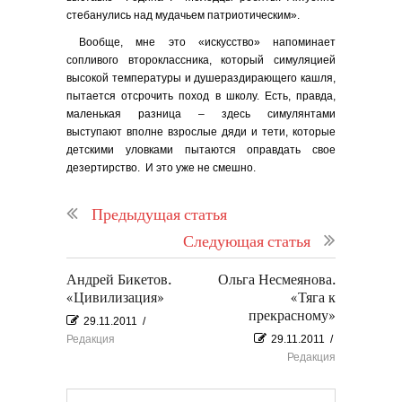
стебанулись над мудачьем патриотическим».
Вообще, мне это «искусство» напоминает
сопливого второклассника, который симуляцией
высокой температуры и душераздирающего кашля,
пытается отсрочить поход в школу. Есть, правда,
маленькая разница – здесь симулянтами
выступают вполне взрослые дяди и тети, которые
детскими уловками пытаются оправдать свое
дезертирство. И это уже не смешно.
Предыдущая статья
Следующая статья
Андрей Бикетов.
Ольга Несмеянова.
«Цивилизация»
«Тяга к
прекрасному»
29.11.2011
/
Редакция
29.11.2011
/
Редакция