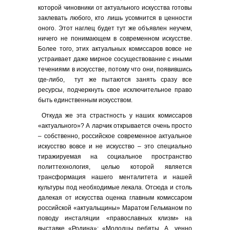
которой чиновники от актуального искусства готовы
заклевать любого, кто лишь усомнится в ценности
оного. Этот наглец будет тут же объявлен неучем,
ничего не понимающем в современном искусстве.
Более того, этих актуальных комиссаров вовсе не
устраивает даже мирное сосуществование с иными
течениями в искусстве, потому что они, появившись
где-либо, тут же пытаются занять сразу все
ресурсы, подчеркнуть свое исключительное право
быть единственным искусством.
Откуда же эта страстность у наших комиссаров
«актуального»? А ларчик открывается очень просто
– собственно, российское современное актуальное
искусство вовсе и не искусство – это специально
тиражируемая на социальное пространство
политтехнология, целью которой является
трансформация нашего менталитета и нашей
культуры под необходимые лекала. Отсюда и столь
далекая от искусства оценка главным комиссаром
российской «актуальщины» Маратом Гельманом по
поводу инсталяции «православных клизм» на
выставке «Родина»: «Молодцы ребяты. А…уенно