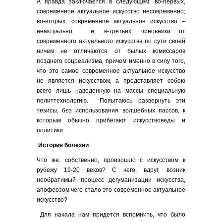
А правда заключается в следующем: во-первых,
современное актуальное искусство несовременно;
во-вторых, современное актуальное искусство –
неактуально; и, в-третьих, чиновники от
современного актуального искусства по сути своей
ничем не отличаются от былых комиссаров
позднего соцреализма, причем именно в силу того,
что это самое современное актуальное искусство
не является искусством, а представляет собою
всего лишь наведенную на массы специальную
политтехнологию. Попытаюсь развернуть эти
тезисы, без использования волшебных пассов, к
которым обычно прибегают искусствоведы и
политики.
История болезни
Что же, собственно, произошло с искусством к
рубежу 19-20 веков? С чего, вдруг, возник
необратимый процесс дегуманизации искусства,
апофеозом чего стало это современное актуальное
искусство?
Для начала нам придется вспомнить, что было