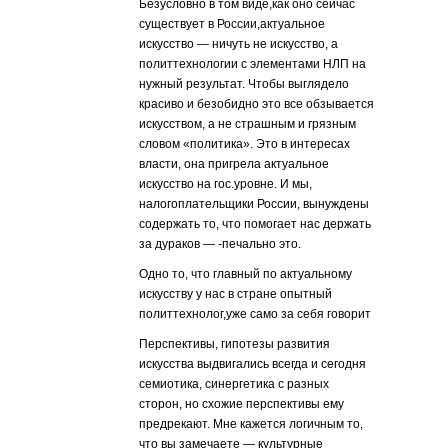
Безусловно в том виде,как оно сейчас
существует в России,актуальное
искусство — ничуть не искусство, а
политтехнологии с элементами НЛП на
нужный результат. Чтобы выглядело
красиво и безобидно это все обзывается
искусством, а не страшным и грязным
словом «политика». Это в интересах
власти, она пригрела актуальное
искусство на гос.уровне. И мы,
налогоплательщики России, вынуждены
содержать то, что помогает нас держать
за дураков — -печально это.
Одно то, что главный по актуальному
искусству у нас в стране опытный
политтехнолог,уже само за себя говорит
Перспективы, гипотезы развития
искусства выдвигались всегда и сегодня
семиотика, синергетика с разных
сторон, но схожие перспективы ему
предрекают. Мне кажется логичным то,
что вы замечаете — культурные