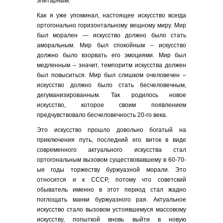
элитарным.
Как я уже упоминал, настоящее искусство всегда
ортогонально горизонтальному вещному миру. Мир
был морален — искусство должно было стать
аморальным. Мир был спокойным – искусство
должно было взорвать его эмоциями. Мир был
медленным – значит, темпоритм искусства должен
был повыситься. Мир был слишком очеловечен –
искусство должно было стать бесчеловечным,
дегуманизированным. Так родилось новое
искусство, которое своим появлением
предчувствовало бесчеловечность 20-го века.
Это искусство прошло довольно богатый на
приключения путь, последний его виток в виде
современного актуального искусства стал
ортогональным вызовом существовавшему в 60-70-
ые годы торжеству буржуазной морали. Это
относится и к СССР, потому что советский
обыватель именно в этот период стал жадно
поглощать манки буржуазного рая. Актуальное
искусство стало вызовом устоявшемуся массовому
искусству, попыткой вновь выйти в новую