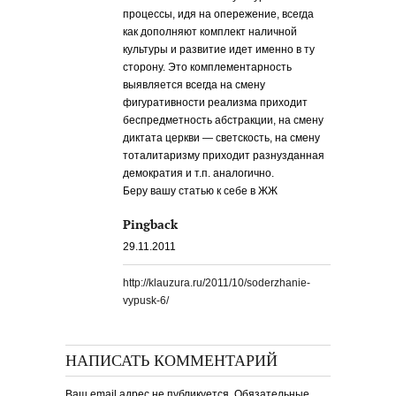
процессы, идя на опережение, всегда
как дополняют комплект наличной
культуры и развитие идет именно в ту
сторону. Это комплементарность
выявляется всегда на смену
фигуративности реализма приходит
беспредметность абстракции, на смену
диктата церкви — светскость, на смену
тоталитаризму приходит разнузданная
демократия и т.п. аналогично.
Беру вашу статью к себе в ЖЖ
Pingback
29.11.2011
http://klauzura.ru/2011/10/soderzhanie-
vypusk-6/
НАПИСАТЬ КОММЕНТАРИЙ
Ваш email адрес не публикуется. Обязательные