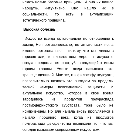
искать новые базовые принципы. И оно их нашло
наощупь, интуитивно. Оно нашло их в
социальности, то есть в актуализации
эстетического принципа.
Высокая болезнь
Искусство всегда ортогонально по отношению к
жизни, Не противоположно, не антагонистично, а
именно ортогонально – потому что мы живем в
горизонтали, в плоскостном мире, а искусство
всегда предполагает раструб, выводящий к иным
горним тропам. Умные люди называют это
трансценденцией. Мне же, как философу-недоучке,
позволительно назвать это выходом за пределы
тесной камеры повседневной вещности. И
актуальное искусство, которое в свое время
зародилось из продуктов полураспада
постмодернистского субстрата, тоже было не
исключением. Но для начала вновь прогуляемся в
начало прошлого века, когда из продуктов
полураспада декадентства возникало то, что мы
сегодня называем современным искусством.