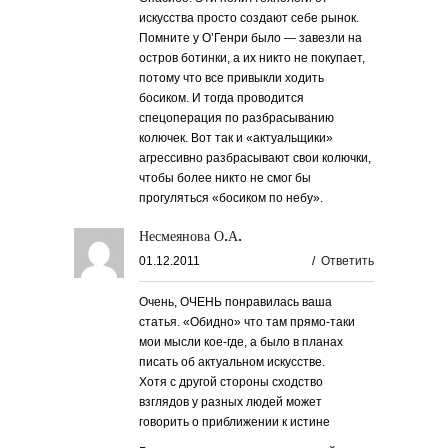
искусства просто создают себе рынок.
Помните у О’Генри было — завезли на
остров ботинки, а их никто не покупает,
потому что все привыкли ходить
босиком. И тогда проводится
спецоперация по разбрасыванию
колючек. Вот так и «актуальщики»
агрессивно разбрасывают свои колючки,
чтобы более никто не смог бы
прогуляться «босиком по небу».
Несмеянова О.А.
01.12.2011
/
Ответить
Очень, ОЧЕНЬ понравилась ваша
статья. «Обидно» что там прямо-таки
мои мысли кое-где, а было в планах
писать об актуальном искусстве.
Хотя с другой стороны сходство
взглядов у разных людей может
говорить о приближении к истине