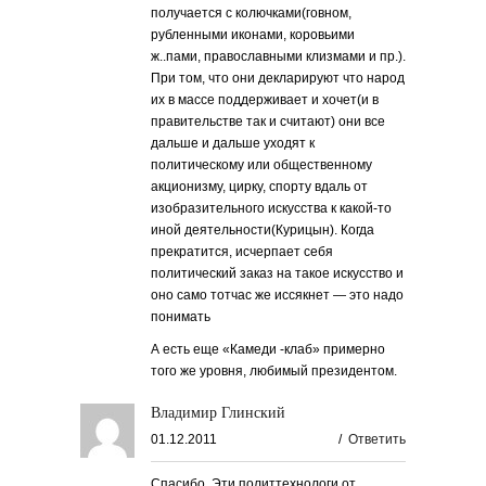
получается с колючками(говном,
рубленными иконами, коровьими
ж..пами, православными клизмами и пр.).
При том, что они декларируют что народ
их в массе поддерживает и хочет(и в
правительстве так и считают) они все
дальше и дальше уходят к
политическому или общественному
акционизму, цирку, спорту вдаль от
изобразительного искусства к какой-то
иной деятельности(Курицын). Когда
прекратится, исчерпает себя
политический заказ на такое искусство и
оно само тотчас же иссякнет — это надо
понимать
А есть еще «Камеди -клаб» примерно
того же уровня, любимый президентом.
Владимир Глинский
01.12.2011
/
Ответить
Спасибо. Эти политтехнологи от