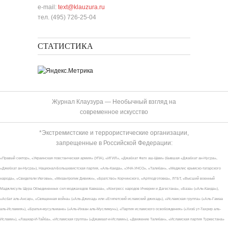
e-mail:
text@klauzura.ru
тел. (495) 726-25-04
СТАТИСТИКА
Журнал Клаузура — Необычный взгляд на
современное искусство
*Экстремистские и террористические организации,
запрещенные в Российской Федерации:
«Правый сектор», «Украинская повстанческая армия» (УПА), «ИГИЛ», «Джабхат Фатх аш-Шам» (бывшая «Джабхат ан-Нусра»,
«Джебхат ан-Нусра»), Национал-Большевистская партия, «Аль-Каида», «УНА-УНСО», «Талибан», «Меджлис крымско-татарского
народа», «Свидетели Иеговы», «Мизантропик Дивижн», «Братство» Корчинского, «Артподготовка», ЛГБТ, «Высший военный
Маджлисуль Шура Объединенных сил моджахедов Кавказа», «Конгресс народов Ичкерии и Дагестана», «База» («Аль-Каида»),
«Асбат аль-Ансар», «Священная война» («Аль-Джихад» или «Египетский исламский джихад»), «Исламская группа» («Аль-Гамаа
аль-Исламия»), «Братья-мусульмане» («Аль-Ихван аль-Муслимун»), «Партия исламского освобождения» («Хизб ут-Тахрир аль-
Ислами»), «Лашкар-И-Тайба», «Исламская группа» («Джамаат-и-Ислами»), «Движение Талибан», «Исламская партия Туркестана»