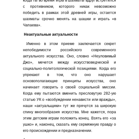
когда ты во время игры в шахматы вдруг встретился
с противником, которого никак невозможно
победить в рамках этой древней игры, остается
шахматы срочно менять на шашки и играть «в
Чапаева».
Неактуальные актуальности
Именно в этом приеме заключается секрет
непобедимости российского современного
актуального искусства. Оно, словно «Неуловимый
Джо», мечется между искусствоведческой и
социально-политологической позициями. Когда его
упрекают в том, что оно нарушает
основополагающие принципы искусства, оно
начинает говорить о своей социальной миссии.
Когда ему пытаются вменить пресловутую 282-ую
статью УК о «возбуждении ненависти или вражды»,
наши «актуальщики» тут же прячутся за широкую
спину многообразия искусства. Мне кажется, пора
этим детским играм положить конец. Взять его «за
ушко» и, наконец, сказать ему сермяжную правду о
его происхождении и предназначении.