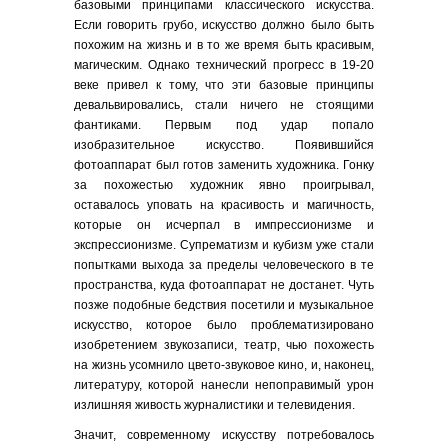
базовыми принципами классического искусства.
Если говорить грубо, искусство должно было быть
похожим на жизнь и в то же время быть красивым,
магическим. Однако технический прогресс в 19-20
веке привел к тому, что эти базовые принципы
девальвировались, стали ничего не стоящими
фантиками. Первым под удар попало
изобразительное искусство. Появившийся
фотоаппарат был готов заменить художника. Гонку
за похожестью художник явно проигрывал,
оставалось уповать на красивость и магичность,
которые он исчерпал в импрессионизме и
экспрессионизме. Супрематизм и кубизм уже стали
попытками выхода за пределы человеческого в те
пространства, куда фотоаппарат не достанет. Чуть
позже подобные бедствия посетили и музыкальное
искусство, которое было проблематизировано
изобретением звукозаписи, театр, чью похожесть
на жизнь усомнило цвето-звуковое кино, и, наконец,
литературу, которой нанесли непоправимый урон
излишняя живость журналистики и телевидения.
Значит, современному искусству потребовалось