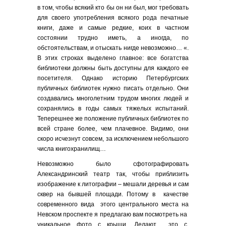
в том, чтобы всякий кто бы он ни был, мог требовать
для своего употребления всякого рода печатные
книги, даже и самые редкие, коих в частном
состоянии трудно иметь, а иногда, по
обстоятельствам, и отыскать нигде невозможно… «.
В этих строках выделено главное: все богатства
библиотеки должны быть доступны для каждого ее
посетителя. Однако историю Петербургских
публичных библиотек нужно писать отдельно. Они
создавались многолетним трудом многих людей и
сохранялись в годы самых тяжелых испытаний.
Теперешнее же положение публичных библиотек по
всей стране более, чем плачевное. Видимо, они
скоро исчезнут совсем, за исключением небольшого
числа книгохранилищ…
Невозможно было сфотографировать
Александринский театр так, чтобы приблизить
изображение к литографии – мешали деревья и сам
сквер на бывшей площади. Потому в качестве
современного вида этого центрального места на
Невском проспекте я предлагаю вам посмотреть на
уникальное фото с крыши. Делают это с