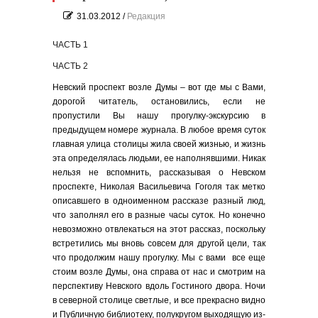
31.03.2012
/
Редакция
ЧАСТЬ 1
ЧАСТЬ 2
Невский проспект возле Думы – вот где мы с Вами,
дорогой читатель, остановились, если не
пропустили Вы нашу прогулку-экскурсию в
предыдущем номере журнала. В любое время суток
главная улица столицы жила своей жизнью, и жизнь
эта определялась людьми, ее наполнявшими. Никак
нельзя не вспомнить, рассказывая о Невском
проспекте, Николая Васильевича Гоголя так метко
описавшего в одноименном рассказе разный люд,
что заполнял его в разные часы суток. Но конечно
невозможно отвлекаться на этот рассказ, поскольку
встретились мы вновь совсем для другой цели, так
что продолжим нашу прогулку. Мы с вами все еще
стоим возле Думы, она справа от нас и смотрим на
перспективу Невского вдоль Гостиного двора. Ночи
в северной столице светлые, и все прекрасно видно
и Публичную библиотеку, полукругом выходящую из-