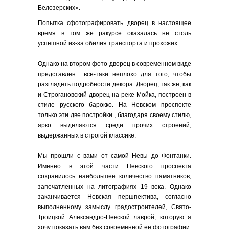
Белозерских».
Попытка сфотографировать дворец в настоящее
время в том же ракурсе оказалась не столь
успешной из-за обилия транспорта и прохожих.
Однако на втором фото дворец в современном виде
представлен все-таки неплохо для того, чтобы
разглядеть подробности декора. Дворец, так же, как
и Строгановский дворец на реке Мойка, построен в
стиле русского барокко. На Невском проспекте
только эти две постройки , благодаря своему стилю,
ярко выделяются среди прочих строений,
выдержанных в строгой классике.
Мы прошли с вами от самой Невы до Фонтанки.
Именно в этой части Невского проспекта
сохранилось наибольшее количество памятников,
запечатленных на литографиях 19 века. Однако
заканчивается Невская першпектива, согласно
выполненному замыслу градостроителей, Свято-
Троицкой Александро-Невской лаврой, которую я
хочу показать вам без современной ее фотографии.