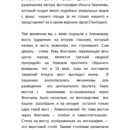
разрешения автора фотографии Игната Черняева,
который создал много подобных уникальных видов
c крыш нашего города (и не только нашего) и
представляет их в своем журнале (Ignat Chernyaev).
Тем временем мы с вами подошли к Аничковому
мосту (ударение на вторую гласную), который
назван в честь инженера, его строившего. Сам
дворец – слева. Река Фонтанка, окружающая весь
центр города, является третьей «водной
преградой» на Невском проспекте. Обратите
внимание, что в 19 веке, пока не поставили
творений Клодта, мост выглядел иначе. В
башенках располагались механизмы для
разведения его центрального пролета. Таких
мостов с башенками, установленных через
Фонтанку, было несколько, но впоследствии все
башни разобрали, и на сегодня остался только
один такой мост – Ломоносовский. Но тема мостов
через Фонтанку – особая и самостоятельная.
Стела на мосту, изображенная на литографии, —
это верстовой столб. Такими столбами размечали