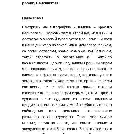
рисунку Садовникова.
Наше время
Смотришь на литографию и видишь – красиво
нарисовали. Церковь такая стройная, изящный и
достаточно высокий купол устремлен ввысь. И хотя
в наши дни хорошо сохранился дом слева, причем,
со всеми деталями, кроме козырька над балконом,
такой строгости в очертаниях и какой-то
вознесенности церкви над нашим бренным миром
я не ощущаю. Причем, на это восприятие никак не
влияет тот факт, что дома перед церковью ушли в
землю, так сказать, «по самую ватерлинию», если
соотнести ее с той частью домов, которая
изображена на литографии серым цветом. Просто
художник – это художник, со своим видением
предмета и его восприятием. И требовать от него
соблюдения всех реальных относительных
размеров вовсе неуместно. Такое мое личное
мнение, несмотря на то, что самые высшие и
заслуженные хвалебные слова были высказаны в