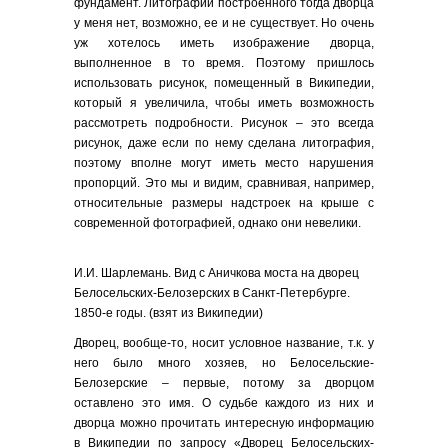
фундамент. Литографии построенного тогда дворца
у меня нет, возможно, ее и не существует. Но очень
уж хотелось иметь изображение дворца,
выполненное в то время. Поэтому пришлось
использовать рисунок, помещенный в Википедии,
который я увеличила, чтобы иметь возможность
рассмотреть подробности. Рисунок – это всегда
рисунок, даже если по нему сделана литография,
поэтому вполне могут иметь место нарушения
пропорций. Это мы и видим, сравнивая, например,
относительные размеры надстроек на крыше с
современной фотографией, однако они невелики.
И.И. Шарлемань. Вид с Аничкова моста на дворец
Белосельских-Белозерских в Санкт-Петербурге.
1850-е годы. (взят из Википедии)
Дворец, вообще-то, носит условное название, т.к. у
него было много хозяев, но Белосельские-
Белозерские – первые, потому за дворцом
оставлено это имя. О судьбе каждого из них и
дворца можно прочитать интересную информацию
в Википедии по запросу «Дворец Белосельских-