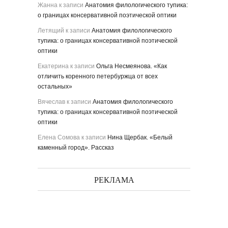
Жанна
к записи
Анатомия филологического тупика:
о границах консервативной поэтической оптики
Летящий
к записи
Анатомия филологического
тупика: о границах консервативной поэтической
оптики
Екатерина
к записи
Ольга Несмеянова. «Как
отличить коренного петербуржца от всех
остальных»
Вячеслав
к записи
Анатомия филологического
тупика: о границах консервативной поэтической
оптики
Елена Сомова
к записи
Нина Щербак. «Белый
каменный город». Рассказ
РЕКЛАМА