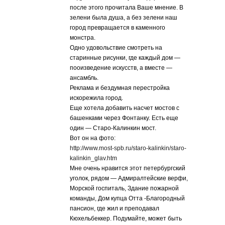
после этого прочитала Ваше мнение. В
зелени была душа, а без зелени наш
город превращается в каменного
монстра.
Одно удовольствие смотреть на
старинные рисунки, где каждый дом —
пооизведение искусств, а вместе —
ансамбль.
Реклама и бездумная перестройка
искорежила город.
Еще хотела добавить насчет мостов с
башенками через Фонтанку. Есть еще
один — Старо-Калинкин мост.
Вот он на фото:
http://www.most-spb.ru/staro-kalinkin/staro-
kalinkin_glav.htm
Мне очень нравится этот петербургский
уголок, рядом — Адмиралтейские верфи,
Морской госпиталь, Здание пожарной
команды, Дом купца Отта -Благородный
пансион, где жил и преподавал
Кюхельбеккер. Подумайте, может быть