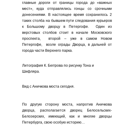
главные дороги от границы города до «важных
мест», куда отправлялись гонцы со срочными
донесениями. В настоящее время сохранилось 2
таких столба на бывшем пути следования курьеров
к Большому дворцу в Петергофе. Один из
верстовых столбов стоит в начале Московского
проспекта, второй – уже в самом Новом
Петергофе, возле ограды Дворца, в дальней от
города части Верхнего парка.
Литография К. Беггрова по рисунку Тона и
Шифляра.
Вид с Аничкова моста сегодня.
По другую сторону моста, напротив Аничкова
дворца, располагается дворец Белосельских-
Белозерских, имеющий, как и многие дворцы
Петербурга, свою особую историю…