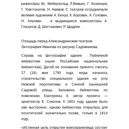
режиссёры Вс. Мейерхольд, Л.Вивьен, Г. Козинцев,
Г. Товстоногов, Н. Акимов. С театром сотрудничали
великие художники А. Бенуа, К. Коровин, А. Головин,
Н. Альтман и выдающиеся композиторы А.
Глазунов, Д. Шостакович, Р. Щедрин.
Площадь перед Александринским театром.
Литография Иванова по рисунку Садовникова.
Справа на фотографии здание Публичной
библиотеки (ныне Российская национальная
библиотека). Датой её основания принято считать
27 (16) мая 1795 года, когда началось
строительство специального здания на углу
Невской перспективы и Сенной (нынешней
Садовой) улицы. Заложена библиотека по
повелению Екатерины II, автор проекта —
архитектор Е. Соколов. К 1801 году здание было
уже выстроено, однако библиотека открылась для
посетителей значительно позже, только в 1814
году.
«Истинная цель открытия книгохранилища состоит