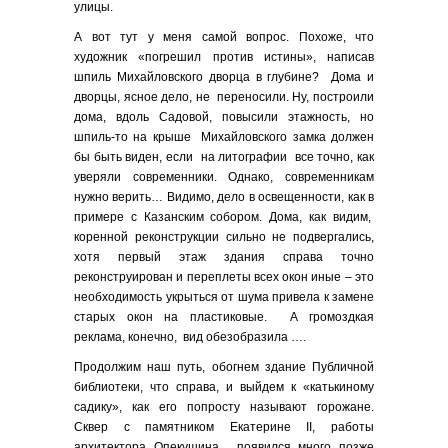
улицы.
А вот тут у меня самой вопрос. Похоже, что
художник «погрешил против истины», написав
шпиль Михайловского дворца в глубине? Дома и
дворцы, ясное дело, не переносили. Ну, построили
дома, вдоль Садовой, повысили этажность, но
шпиль-то на крыше Михайловского замка должен
бы быть виден, если на литографии все точно, как
уверяли современники. Однако, современникам
нужно верить… Видимо, дело в освещенности, как в
примере с Казанским собором. Дома, как видим,
коренной реконструкции сильно не подвергались,
хотя первый этаж здания справа точно
реконструирован и переплеты всех окон иные – это
необходимость укрыться от шума привела к замене
старых окон на пластиковые. А громоздкая
реклама, конечно, вид обезобразила ….
Продолжим наш путь, обогнем здание Публичной
библиотеки, что справа, и выйдем к «катькиному
садику», как его попросту называют горожане.
Сквер с памятником Екатерине II, работы
архитектора Опекушина, появился много позже