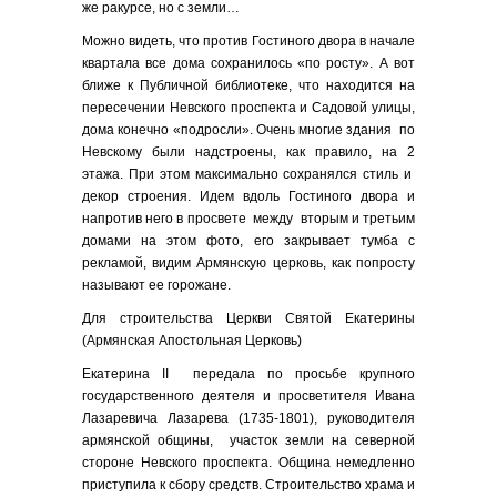
же ракурсе, но с земли…
Можно видеть, что против Гостиного двора в начале
квартала все дома сохранилось «по росту». А вот
ближе к Публичной библиотеке, что находится на
пересечении Невского проспекта и Садовой улицы,
дома конечно «подросли». Очень многие здания по
Невскому были надстроены, как правило, на 2
этажа. При этом максимально сохранялся стиль и
декор строения. Идем вдоль Гостиного двора и
напротив него в просвете между вторым и третьим
домами на этом фото, его закрывает тумба с
рекламой, видим Армянскую церковь, как попросту
называют ее горожане.
Для строительства Церкви Святой Екатерины
(Армянская Апостольная Церковь)
Екатерина II передала по просьбе крупного
государственного деятеля и просветителя Ивана
Лазаревича Лазарева (1735-1801), руководителя
армянской общины, участок земли на северной
стороне Невского проспекта. Община немедленно
приступила к сбору средств. Строительство храма и