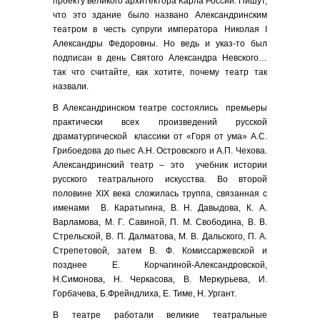
проекту великого архитектора Карла России. Пишут,
что это здание было названо Александринским
театром в честь супруги императора Николая I
Александры Федоровны. Но ведь и указ-то был
подписан в день Святого Александра Невского…
так что считайте, как хотите, почему театр так
назвали.
В Александринском театре состоялись премьеры
практически всех произведений русской
драматургической классики от «Горя от ума» А.С.
Грибоедова до пьес А.Н. Островского и А.П. Чехова.
Александринский театр – это учебник истории
русского театрального искусства. Во второй
половине XIX века сложилась труппа, связанная с
именами В. Каратыгина, В. Н. Давыдова, К. А.
Варламова, М. Г. Савиной, П. М. Свободина, В. В.
Стрельской, В. П. Далматова, М. В. Дальского, П. А.
Стрепетовой, затем В. Ф. Комиссаржевской и
позднее Е. Корчагиной-Александровской,
Н.Симонова, Н. Черкасова, В. Меркурьева, И.
Горбачева, Б.Фрейндлиха, Е. Тиме, Н. Ургант.
В театре работали великие театральные