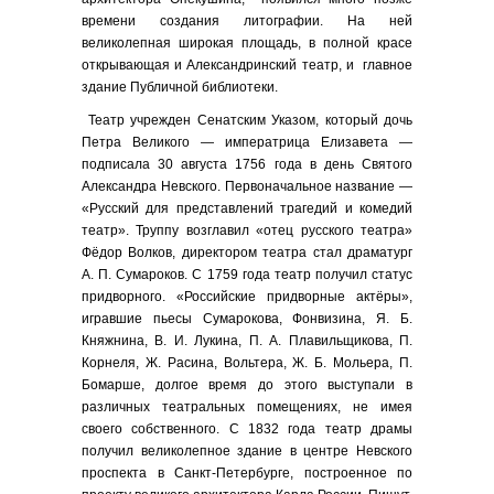
времени создания литографии. На ней
великолепная широкая площадь, в полной красе
открывающая и Александринский театр, и главное
здание Публичной библиотеки.
Театр учрежден Сенатским Указом, который дочь
Петра Великого — императрица Елизавета —
подписала 30 августа 1756 года в день Святого
Александра Невского. Первоначальное название —
«Русский для представлений трагедий и комедий
театр». Труппу возглавил «отец русского театра»
Фёдор Волков, директором театра стал драматург
А. П. Сумароков. С 1759 года театр получил статус
придворного. «Российские придворные актёры»,
игравшие пьесы Сумарокова, Фонвизина, Я. Б.
Княжнина, В. И. Лукина, П. А. Плавильщикова, П.
Корнеля, Ж. Расина, Вольтера, Ж. Б. Мольера, П.
Бомарше, долгое время до этого выступали в
различных театральных помещениях, не имея
своего собственного. С 1832 года театр драмы
получил великолепное здание в центре Невского
проспекта в Санкт-Петербурге, построенное по