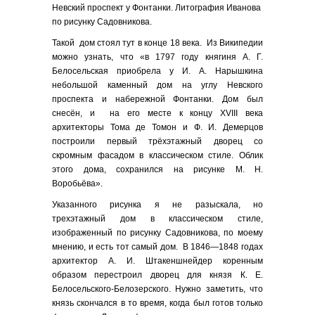
Невский проспект у Фонтанки. Литография Иванова
по рисунку Садовникова.
Такой дом стоял тут в конце 18 века. Из Википедии
можно узнать, что «в 1797 году княгиня А. Г.
Белосельская приобрела у И. А. Нарышкина
небольшой каменный дом на углу Невского
проспекта и набережной Фонтанки. Дом был
снесён, и на его месте к концу XVIII века
архитекторы Тома де Томон и Ф. И. Демерцов
построили первый трёхэтажный дворец со
скромным фасадом в классическом стиле. Облик
этого дома, сохранился на рисунке М. Н.
Воробьёва».
Указанного рисунка я не разыскала, но
трехэтажный дом в классическом стиле,
изображенный по рисунку Садовникова, по моему
мнению, и есть тот самый дом. В 1846—1848 годах
архитектор А. И. Штакеншнейдер коренным
образом перестроил дворец для князя К. Е.
Белосельского-Белозерского. Нужно заметить, что
князь скончался в то время, когда был готов только