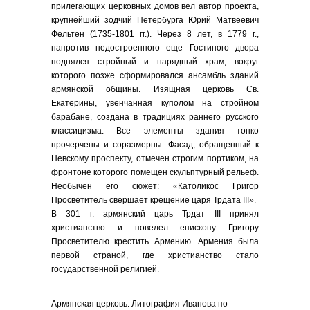
прилегающих церковных домов вел автор проекта,
крупнейший зодчий Петербурга Юрий Матвеевич
Фельтен (1735-1801 гг.). Через 8 лет, в 1779 г.,
напротив недостроенного еще Гостиного двора
поднялся стройный и нарядный храм, вокруг
которого позже сформировался ансамбль зданий
армянской общины. Изящная церковь Св.
Екатерины, увенчанная куполом на стройном
барабане, создана в традициях раннего русского
классицизма. Все элементы здания тонко
прочерчены и соразмерны. Фасад, обращенный к
Невскому проспекту, отмечен строгим портиком, на
фронтоне которого помещен скульптурный рельеф.
Необычен его сюжет: «Католикос Григор
Просветитель свершает крещение царя Трдата III».
В 301 г. армянский царь Трдат III принял
христианство и повелел епископу Григору
Просветителю крестить Армению. Армения была
первой страной, где христианство стало
государственной религией.
Армянская церковь. Литография Иванова по