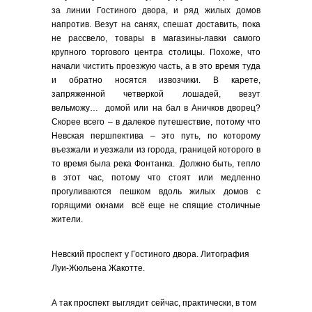
за линии Гостиного двора, и ряд жилых домов
напротив. Везут на санях, спешат доставить, пока
не рассвело, товары в магазины-лавки самого
крупного торгового центра столицы. Похоже, что
начали чистить проезжую часть, а в это время туда
и обратно носятся извозчики. В карете,
запряженной четверкой лошадей, везут
вельможу… домой или на бал в Аничков дворец?
Скорее всего – в далекое путешествие, потому что
Невская першпектива – это путь, по которому
въезжали и уезжали из города, границей которого в
то время была река Фонтанка. Должно быть, тепло
в этот час, потому что стоят или медленно
прогуливаются пешком вдоль жилых домов с
горящими окнами всё еще не спящие столичные
жители.
Невский проспект у Гостиного двора. Литография
Луи-Жюльена Жакотте.
А так проспект выглядит сейчас, практически, в том