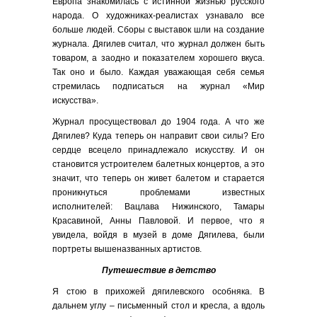
Европа знакомилась с истинной жизнью русского
народа. О художниках-реалистах узнавало все
больше людей. Сборы с выставок шли на создание
журнала. Дягилев считал, что журнал должен быть
товаром, а заодно и показателем хорошего вкуса.
Так оно и было. Каждая уважающая себя семья
стремилась подписаться на журнал «Мир
искусства».
Журнал просуществовал до 1904 года. А что же
Дягилев? Куда теперь он направит свои силы? Его
сердце всецело принадлежало искусству. И он
становится устроителем балетных концертов, а это
значит, что теперь он живет балетом и старается
проникнуться проблемами известных
исполнителей: Вацлава Нижинского, Тамары
Красавиной, Анны Павловой. И первое, что я
увидела, войдя в музей в доме Дягилева, были
портреты вышеназванных артистов.
Путешествие в детство
Я стою в прихожей дягилевского особняка. В
дальнем углу – письменный стол и кресла, а вдоль