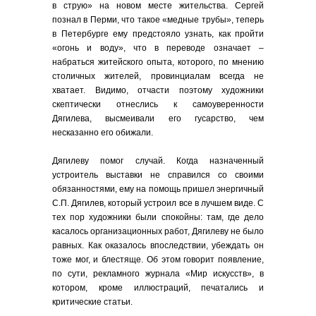
в струю» на новом месте жительства. Сергей
познал в Перми, что такое «медные трубы», теперь
в Петербурге ему предстояло узнать, как пройти
«огонь и воду», что в переводе означает –
набраться житейского опыта, которого, по мнению
столичных жителей, провинциалам всегда не
хватает. Видимо, отчасти поэтому художники
скептически отнеслись к самоуверенности
Дягилева, высмеивали его гусарство, чем
несказанно его обижали.
Дягилеву помог случай. Когда назначенный
устроитель выставки не справился со своими
обязанностями, ему на помощь пришел энергичный
С.П. Дягилев, который устроил все в лучшем виде. С
тех пор художники были спокойны: там, где дело
касалось организационных работ, Дягилеву не было
равных. Как оказалось впоследствии, убеждать он
тоже мог, и блестяще. Об этом говорит появление,
по сути, рекламного журнала «Мир искусств», в
котором, кроме иллюстраций, печатались и
критические статьи.