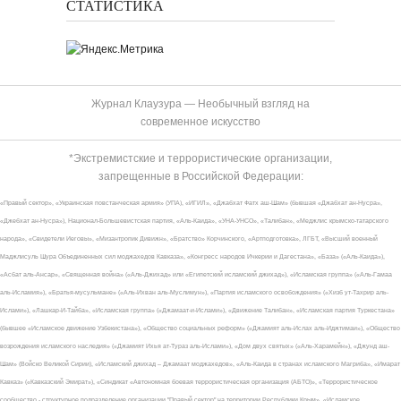
СТАТИСТИКА
Журнал Клаузура — Необычный взгляд на
современное искусство
*Экстремистские и террористические организации,
запрещенные в Российской Федерации:
«Правый сектор», «Украинская повстанческая армия» (УПА), «ИГИЛ», «Джабхат Фатх аш-Шам» (бывшая «Джабхат ан-Нусра»,
«Джебхат ан-Нусра»), Национал-Большевистская партия, «Аль-Каида», «УНА-УНСО», «Талибан», «Меджлис крымско-татарского
народа», «Свидетели Иеговы», «Мизантропик Дивижн», «Братство» Корчинского, «Артподготовка», ЛГБТ, «Высший военный
Маджлисуль Шура Объединенных сил моджахедов Кавказа», «Конгресс народов Ичкерии и Дагестана», «База» («Аль-Каида»),
«Асбат аль-Ансар», «Священная война» («Аль-Джихад» или «Египетский исламский джихад»), «Исламская группа» («Аль-Гамаа
аль-Исламия»), «Братья-мусульмане» («Аль-Ихван аль-Муслимун»), «Партия исламского освобождения» («Хизб ут-Тахрир аль-
Ислами»), «Лашкар-И-Тайба», «Исламская группа» («Джамаат-и-Ислами»), «Движение Талибан», «Исламская партия Туркестана»
(бывшее «Исламское движение Узбекистана»), «Общество социальных реформ» («Джамият аль-Ислах аль-Иджтимаи»), «Общество
возрождения исламского наследия» («Джамият Ихья ат-Тураз аль-Ислами»), «Дом двух святых» («Аль-Харамейн»), «Джунд аш-
Шам» (Войско Великой Сирии), «Исламский джихад – Джамаат моджахедов», «Аль-Каида в странах исламского Магриба», «Имарат
Кавказ» («Кавказский Эмират»), «Синдикат «Автономная боевая террористическая организация (АБТО)», «Террористическое
сообщество - структурное подразделение организации "Правый сектор" на территории Республики Крым», «Исламское