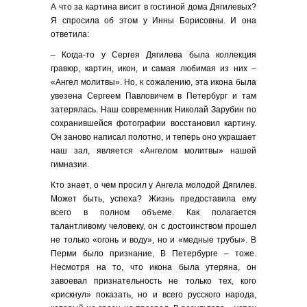
А что за картина висит в гостиной дома Дягилевых?
Я спросила об этом у Инны Борисовны. И она
ответила:
– Когда-то у Сергея Дягилева была коллекция
гравюр, картин, икон, и самая любимая из них –
«Ангел молитвы». Но, к сожалению, эта икона была
увезена Сергеем Павловичем в Петербург и там
затерялась. Наш современник Николай Зарубин по
сохранившейся фотографии восстановил картину.
Он заново написал полотно, и теперь оно украшает
наш зал, является «Ангелом молитвы» нашей
гимназии.
Кто знает, о чем просил у Ангела молодой Дягилев.
Может быть, успеха? Жизнь предоставила ему
всего в полном объеме. Как полагается
талантливому человеку, он с достоинством прошел
не только «огонь и воду», но и «медные трубы». В
Перми было признание, В Петербурге – тоже.
Несмотря на то, что икона была утеряна, он
завоевал признательность не только тех, кого
«рискнул» показать, но и всего русского народа,