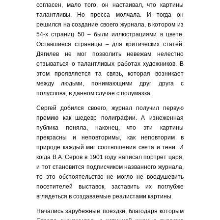
согласен, мало того, он настаивал, что картины
талантливы. Но пресса молчала. И тогда он
решился на создание своего журнала, в котором из
54-х страниц 50 – были иллюстрациями в цвете.
Оставшиеся страницы – для критических статей.
Дягилев не мог позволить невежам нелестно
отзываться о талантливых работах художников. В
этом проявляется та связь, которая возникает
между людьми, понимающими друг друга с
полуслова, в данном случае с полумазка.
Сергей добился своего, журнал получил первую
премию как шедевр полиграфии. А изнеженная
публика поняла, наконец, что эти картины
прекрасны и неповторимы, как неповторим в
природе каждый миг соотношения света и тени. И
когда В.А. Серов в 1901 году написал портрет царя,
и тот становится подписчиком названного журнала,
то это обстоятельство не могло не воодушевить
посетителей выставок, заставить их поглубже
вглядеться в создаваемые реалистами картины.
Начались зарубежные поездки, благодаря которым