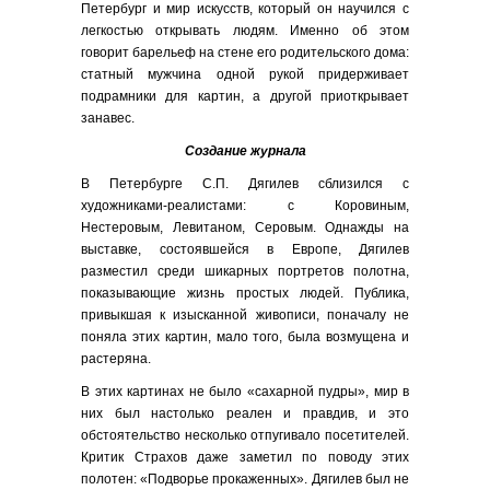
Петербург и мир искусств, который он научился с
легкостью открывать людям. Именно об этом
говорит барельеф на стене его родительского дома:
статный мужчина одной рукой придерживает
подрамники для картин, а другой приоткрывает
занавес.
Создание журнала
В Петербурге С.П. Дягилев сблизился с
художниками-реалистами: с Коровиным,
Нестеровым, Левитаном, Серовым. Однажды на
выставке, состоявшейся в Европе, Дягилев
разместил среди шикарных портретов полотна,
показывающие жизнь простых людей. Публика,
привыкшая к изысканной живописи, поначалу не
поняла этих картин, мало того, была возмущена и
растеряна.
В этих картинах не было «сахарной пудры», мир в
них был настолько реален и правдив, и это
обстоятельство несколько отпугивало посетителей.
Критик Страхов даже заметил по поводу этих
полотен: «Подворье прокаженных». Дягилев был не