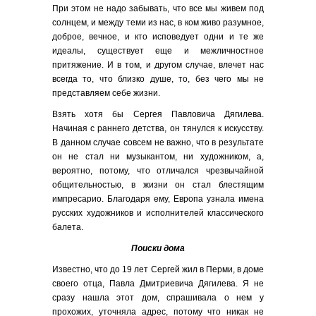
При этом не надо забывать, что все мы живем под
солнцем, и между теми из нас, в ком живо разумное,
доброе, вечное, и кто исповедует одни и те же
идеалы, существует еще и межличностное
притяжение. И в том, и другом случае, влечет нас
всегда то, что близко душе, то, без чего мы не
представляем себе жизни.
Взять хотя бы Сергея Павловича Дягилева.
Начиная с раннего детства, он тянулся к искусству.
В данном случае совсем не важно, что в результате
он не стал ни музыкантом, ни художником, а,
вероятно, потому, что отличался чрезвычайной
общительностью, в жизни он стал блестящим
импресарио. Благодаря ему, Европа узнала имена
русских художников и исполнителей классического
балета.
Поиски дома
Известно, что до 19 лет Сергей жил в Перми, в доме
своего отца, Павла Дмитриевича Дягилева. Я не
сразу нашла этот дом, спрашивала о нем у
прохожих, уточняла адрес, потому что никак не