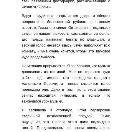
стен развешаны фотографии, рассказывающие о
жизни этой семьи.
Вдруг почудилось: открывается дверь и вбегает
подросток в белоснежной рубашке с пышным
воротом. Глаза его сияют. Он энергично подвигает
стул, приглашает присесть, сам садится за рояль.
Его пальцы начинают бегать по клавишам, а
звонкий голос несется ввысь. Звуки наполняют всю
комнату, и мне очень хочется, чтобы это звуковое
чудо продолжалось.
Но мелодия прерывается. Я соображаю, что музыка
доносилась из гостиной. Мне не терпится туда
войти, ведь именно там проходили концерты
маленького Сережи, а теперь слышится голос
преподавателя. Дело в том, что в этом здании
сейчас находится гимназия, и только что
закончился урок музыки.
Я заглянула в столовую. Стол сервирован
старинной позолоченной посудой. Такое
ощущение, что хозяева этого дома поджидают
гостей. Представилось: за окном послышалось