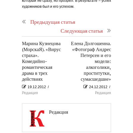
который не сразу, но прозрел. В результате – успех
художников был и его успехом.
Предыдущая статья
Следующая статья
Марина Кузнецова
Елена Долгошеина.
(МорскаЯ). «Вирус
«Фотограф Андрес
страха».
Петерсен и его
Комедийно-
модели:
романтическая
алкоголики,
драма в трех
проститутки,
действиях
сумасшедшие»
19.12.2012
/
24.12.2012
/
Редакция
Редакция
Редакция