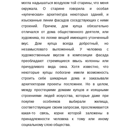
могла надышаться воздухом той старины, что меня
окружала. О старине говорила и особая
«купеческая» архитектура некоторых зданий, и
изысканные линии фасадов соседствующих с ними
строений. Причем, дом купца обязательно
отличался от дома общественного деятеля, или
художника, по логике вещей имеющего утонченный
вкус. Дом купца всегда добротный, но
незамысловато выложенный. У человека с
художественным вкусом в композиции фасада
преобладают стремящиеся ввысь колонны или
причудливого вида окна. Хотя известно, что
некоторые купцы побогаче имели возможность
строить себе шикарные дома и заказывали
архитекторам проекты посложнее. Но в целом,
между простецкими домами купцов и изящными
строениями людей искусства, которые даже при
покупке особняков выбирали жилища,
соответствующие своим запросам, прослеживается
какая-то связь, корни которой заложены в
принадлежности человека к тому или иному
социальному слою общества.