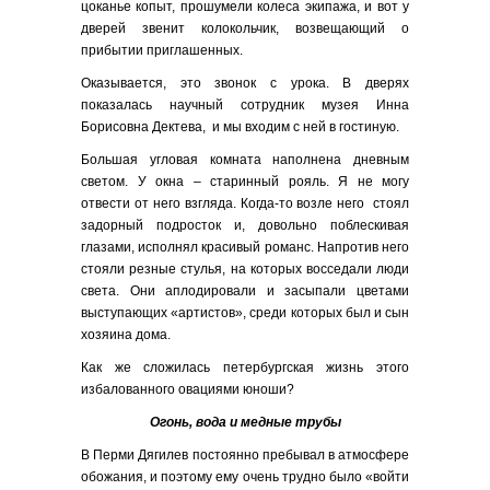
цоканье копыт, прошумели колеса экипажа, и вот у
дверей звенит колокольчик, возвещающий о
прибытии приглашенных.
Оказывается, это звонок с урока. В дверях
показалась научный сотрудник музея Инна
Борисовна Дектева, и мы входим с ней в гостиную.
Большая угловая комната наполнена дневным
светом. У окна – старинный рояль. Я не могу
отвести от него взгляда. Когда-то возле него стоял
задорный подросток и, довольно поблескивая
глазами, исполнял красивый романс. Напротив него
стояли резные стулья, на которых восседали люди
света. Они аплодировали и засыпали цветами
выступающих «артистов», среди которых был и сын
хозяина дома.
Как же сложилась петербургская жизнь этого
избалованного овациями юноши?
Огонь, вода и медные трубы
В Перми Дягилев постоянно пребывал в атмосфере
обожания, и поэтому ему очень трудно было «войти