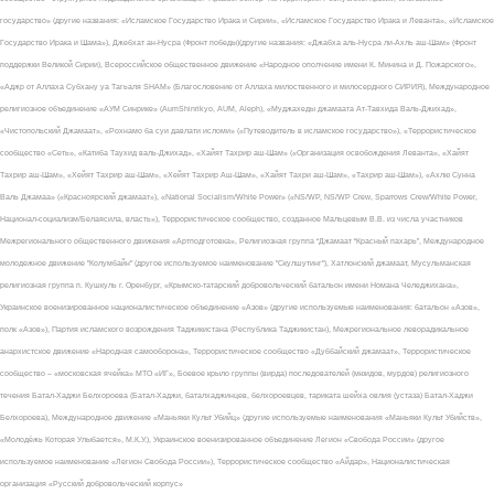
государство» (другие названия: «Исламское Государство Ирака и Сирии», «Исламское Государство Ирака и Леванта», «Исламское
Государство Ирака и Шама»), Джебхат ан-Нусра (Фронт победы)(другие названия: «Джабха аль-Нусра ли-Ахль аш-Шам» (Фронт
поддержки Великой Сирии), Всероссийское общественное движение «Народное ополчение имени К. Минина и Д. Пожарского»,
«Аджр от Аллаха Субхану уа Тагьаля SHAM» (Благословение от Аллаха милоственного и милосердного СИРИЯ), Международное
религиозное объединение «АУМ Синрике» (AumShinrikyo, AUM, Aleph), «Муджахеды джамаата Ат-Тавхида Валь-Джихад»,
«Чистопольский Джамаат», «Рохнамо ба суи давлати исломи» («Путеводитель в исламское государство»), «Террористическое
сообщество «Сеть», «Катиба Таухид валь-Джихад», «Хайят Тахрир аш-Шам» («Организация освобождения Леванта», «Хайят
Тахрир аш-Шам», «Хейят Тахрир аш-Шам», «Хейят Тахрир Аш-Шам», «Хайят Тахри аш-Шам», «Тахрир аш-Шам»), «Ахлю Сунна
Валь Джамаа» («Красноярский джамаат»), «National Socialism/White Power» («NS/WP, NS/WP Crew, Sparrows Crew/White Power,
Национал-социализм/Белаясила, власть»), Террористическое сообщество, созданное Мальцевым В.В. из числа участников
Межрегионального общественного движения «Артподготовка», Религиозная группа “Джамаат “Красный пахарь”, Международное
молодежное движение "Колумбайн" (другое используемое наименование "Скулшутинг"), Хатлонский джамаат, Мусульманская
религиозная группа п. Кушкуль г. Оренбург, «Крымско-татарский добровольческий батальон имени Номана Челеджихана»,
Украинское военизированное националистическое объединение «Азов» (другие используемые наименования: батальон «Азов»,
полк «Азов»), Партия исламского возрождения Таджикистана (Республика Таджикистан), Межрегиональное леворадикальное
анархистское движение «Народная самооборона», Террористическое сообщество «Дуббайский джамаат», Террористическое
сообщество – «московская ячейка» МТО «ИГ», Боевое крыло группы (вирда) последователей (мюидов, мурдов) религиозного
течения Батал-Хаджи Белхороева (Батал-Хаджи, баталхаджинцев, белхороевцев, тариката шейха овлия (устаза) Батал-Хаджи
Белхороева), Международное движение «Маньяки Культ Убийц» (другие используемые наименования «Маньяки Культ Убийств»,
«Молодёжь Которая Улыбается», М.К.У.), Украинское военизированное объединение Легион «Свобода России» (другое
используемое наименование «Легион Свобода России»), Террористическое сообщество «Айдар», Националистическая
организация «Русский добровольческий корпус»