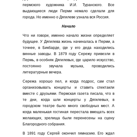
пермского художника И.И. Туранского. Все
выдающиеся люди Перми немало сделали для
города. Но именно о Дягилеве узнала вся Россия.
Начало
Что ни говори, именно начало жизни определяет
будущее. У Дягилева жизнь начиналась в Перми, а
точнее, в Бикбарде, где у его деда находились
винные заводы. В 1879 году Сережу привезли в
Пермь, в особняк Дягилевых, где царило искусство,
постоянно звучала музыка, проводились
литературные вечера.
Сережа хорошо пел, и когда подрос, сам стал
организовывать концерты и ставить спектакли
вместе с друзьями. Пермская газета писала, что в
те дни, когда шли концерты у Дягилевых, в
городском театре было много свободных мест. А
когда маленькая гостиная перестала вмещать всех
желающих, зрелища были перенесены на сцену
Благородного собрания.
В 1891 году Сергей окончил гимназию. Его ждал