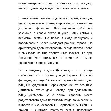
могла поверить, что этот особняк находится в двух
шагах от дома, где когда-то проживала моя семья.
Я тоже имела счастье родиться в Перми, в городе,
где в старинном его центре проживали знаменитые
уральские фамилии. Лихорадочный 20-й век
закружил в своем вихре и унес нашу семью с
пермской земли. Но позже я сюда вернулась и
поселилась в более молодом районе города. Но
архитектура древних строений всегда влекла к себе
и вызывала во мне трепет. Оказывается, не зря.
Возможно, мои предки в детстве бегали в том же
дворе, что и Сережа Дягилев.
Вот я подхожу к дому Дягилева, что по улице
Сибирской, со стороны улицы Кирова. Судя по
фасадам, в конце 19 века в Перми обитали одни
купцы и художники. Через строение от особняка
Дягилевых стоит дом, некогда принадлежавший
купцу Демидову. А с одной стороны моего
родительского дома проживали когда-то живописцы
вывесок и иконостасов Н. Борисов и А. Расин, с
другой – снимала квартиру семья известного