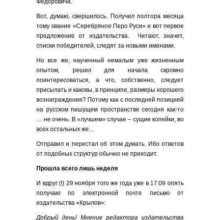
Федоровича.
Вот, думаю, свершилось. Получил полтора месяца
тому звание «Серебряное Перо Руси» и вот первое
предложение от издательства. Читают, значит,
списки победителей, следят за новыми именами.
Но все же, наученный немалым уже жизненным
опытом, решил для начала скромно
поинтересоваться, а что, собственно, следует
присылать и каковы, в принципе, размеры хорошего
вознаграждения? Потому как с последней позицией
на русском пишущем пространстве сегодня как-то
… не очень. В «лучшем» случае – сущие копейки, во
всех остальных же…
Отправил и перестал об этом думать. Ибо ответов
от подобных структур обычно не приходит.
Прошла всего лишь неделя
И вдруг (!) 29 ноября того же года уже в 17:09 опять
получаю по электронной почте письмо от
издательства «Крылов»:
Добрый день! Мнение редактора издательства