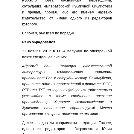
Русского поэта, баснописца, переводчика,
сотрудника Императорской Публичной библиотеки
и прочая, прочая. Ибо его именем названо
издательство, от имени одного из редакторов
которого…
Впрочем, обо всем по порядку.
Рано обрадовался
22 ноября 2012 в 11:24 получаю по электронной
почте следующее письмо:
«
Добрый день!
Редакция художественной
литературы издательства «Крылов»
приглашает Вас к сотрудничеству. Пожалуйста,
пришлите одно из произведений в формате DOC,
RTF или TXT на
logachev@vkrylov.ru
(обязательно
указывайте в теме сообщения название
произведения).
Хорошее вознаграждение и
душевное отношение гарантируем! Место
проживания и возраст значения не имеют».
Далее следовали координаты редакции. Точнее,
одного из редакторов – Гаврюченкова Юрия