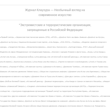
Журнал Клаузура — Необычный взгляд на
современное искусство
*Экстремистские и террористические организации,
запрещенные в Российской Федерации:
«Правый сектор», «Украинская повстанческая армия» (УПА), «ИГИЛ», «Джабхат Фатх аш-Шам» (бывшая «Джабхат ан-Нусра»,
«Джебхат ан-Нусра»), Национал-Большевистская партия, «Аль-Каида», «УНА-УНСО», «Талибан», «Меджлис крымско-татарского
народа», «Свидетели Иеговы», «Мизантропик Дивижн», «Братство» Корчинского, «Артподготовка», ЛГБТ, «Высший военный
Маджлисуль Шура Объединенных сил моджахедов Кавказа», «Конгресс народов Ичкерии и Дагестана», «База» («Аль-Каида»),
«Асбат аль-Ансар», «Священная война» («Аль-Джихад» или «Египетский исламский джихад»), «Исламская группа» («Аль-Гамаа
аль-Исламия»), «Братья-мусульмане» («Аль-Ихван аль-Муслимун»), «Партия исламского освобождения» («Хизб ут-Тахрир аль-
Ислами»), «Лашкар-И-Тайба», «Исламская группа» («Джамаат-и-Ислами»), «Движение Талибан», «Исламская партия Туркестана»
(бывшее «Исламское движение Узбекистана»), «Общество социальных реформ» («Джамият аль-Ислах аль-Иджтимаи»), «Общество
возрождения исламского наследия» («Джамият Ихья ат-Тураз аль-Ислами»), «Дом двух святых» («Аль-Харамейн»), «Джунд аш-
Шам» (Войско Великой Сирии), «Исламский джихад – Джамаат моджахедов», «Аль-Каида в странах исламского Магриба», «Имарат
Кавказ» («Кавказский Эмират»), «Синдикат «Автономная боевая террористическая организация (АБТО)», «Террористическое
сообщество - структурное подразделение организации "Правый сектор" на территории Республики Крым», «Исламское
государство» (другие названия: «Исламское Государство Ирака и Сирии», «Исламское Государство Ирака и Леванта», «Исламское
Государство Ирака и Шама»), Джебхат ан-Нусра (Фронт победы)(другие названия: «Джабха аль-Нусра ли-Ахль аш-Шам» (Фронт
поддержки Великой Сирии), Всероссийское общественное движение «Народное ополчение имени К. Минина и Д. Пожарского»,