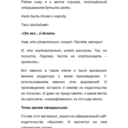
Рядом сижу я и молча слушаю, поглощённый
открыванием бутылки водки.
Надо быть ближе к народу.
Такъ продадим!»
«
От нех…й делать
Нам, что удивительно, пишут. Причём, авторы!
И, что неудивительно, шлют рассказы. Так, на
полиста. Парочку. Чиста не опубликовать –
прочесть».
Вот именно в таком ключе и было высказано
мнение редактора о моем произведении. С
использованием именно этих выражений. О
произведении, которого я никому из издательства
не посылал. И даже не представляю, о каком могла
бы идти речь: «награфоманил» за эти годы много.
Точка зрения официальная
Готовя этот материал, зашел на официальный сайт
издательства «Крылов». И прочитал на нем
следующие строки: