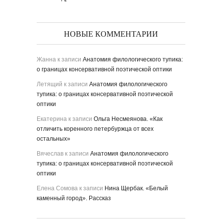
НОВЫЕ КОММЕНТАРИИ
Жанна
к записи
Анатомия филологического тупика:
о границах консервативной поэтической оптики
Летящий
к записи
Анатомия филологического
тупика: о границах консервативной поэтической
оптики
Екатерина
к записи
Ольга Несмеянова. «Как
отличить коренного петербуржца от всех
остальных»
Вячеслав
к записи
Анатомия филологического
тупика: о границах консервативной поэтической
оптики
Елена Сомова
к записи
Нина Щербак. «Белый
каменный город». Рассказ