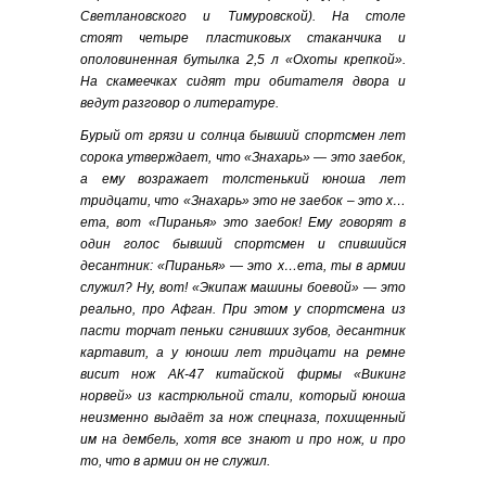
Светлановского и Тимуровской). На столе
стоят четыре пластиковых стаканчика и
ополовиненная бутылка 2,5 л «Охоты крепкой».
На скамеечках сидят три обитателя двора и
ведут разговор о литературе.
Бурый от грязи и солнца бывший спортсмен лет
сорока утверждает, что «Знахарь» — это заебок,
а ему возражает толстенький юноша лет
тридцати, что «Знахарь» это не заебок – это х…
ета, вот «Пиранья» это заебок! Ему говорят в
один голос бывший спортсмен и спившийся
десантник: «Пиранья» — это х…ета, ты в армии
служил? Ну, вот! «Экипаж машины боевой» — это
реально, про Афган. При этом у спортсмена из
пасти торчат пеньки сгнивших зубов, десантник
картавит, а у юноши лет тридцати на ремне
висит нож АК-47 китайской фирмы «Викинг
норвей» из кастрюльной стали, который юноша
неизменно выдаёт за нож спецназа, похищенный
им на дембель, хотя все знают и про нож, и про
то, что в армии он не служил.