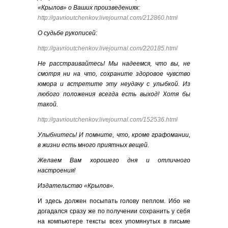
«Крылов» о Ваших произведениях:
http://gavrioutchenkov.livejournal.com/212860.html
О судьбе рукописей:
http://gavrioutchenkov.livejournal.com/220185.html
Не расстраивайтесь! Мы надеемся, что вы, не
смотря ни на что, сохраните здоровое чувство
юмора и встретите эту неудачу с улыбкой. Из
любого положения всегда есть выход! Хотя бы
такой.
http://gavrioutchenkov.livejournal.com/152536.html
Улыбнитесь! И помните, что, кроме графомании,
в жизни есть много приятных вещей.
Желаем Вам хорошего дня и отличного
настроения!
Издательство «Крылов».
И здесь должен посыпать голову пеплом. Ибо не
догадался сразу же по получении сохранить у себя
на компьютере тексты всех упомянутых в письме