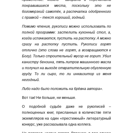
понравившиеся места, поскольку это не
богомерзкий самотёк, а распечатка одобренного
с правкой – текст хороший, годный.
Помимо чтения, рукописи можно использовать по
полной программе: застелить кухонный стол, а,
когда испачкаются, пустить на растопку. А можно
сразу на растопку пустить. Рукописи горят
отлично (это слова не горят, а возвращаются к
Богу). Только строительный мусор не горит. Убил
канистру бензина, пять литров машинного масла
и получил на выходе отвратительную обугленную
груду. То ли сыро, то ли инквизитор из меня
негодный.
Либо надо было положить на брёвна автора».
Вот так! Ни больше, ни меньше.
О подобной судьбе даже не рукописей –
полноценных книг, присланных в количестве пяти
экземпляров на один «престижный» литературный
конкурс, уже рассказывала одна коллега.