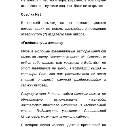
Не поверил, честно говоря. Впрочем, в том случае
их не сожгли – пустили под нож. Даже не открывая.
Ссылка № 3
В третьей ссылке, как вы помните, даются
рекомендации по поводу дальнейшего поведения
отвергнутого (?) издательством автора.
«
Графоману на заметку
Многие молодые талантливые авторы кончают
жизнь ап стену. Некоторые пьют яд. Остальные
рубят себе пальцы или уезжают в Бобруйск, но
этот паллиатив не выход. Настоящий выход —
харакири! Вот что нам рассказывает об этом
старый опытный самурай
разбирающийся в
сэпукку человек.
Сэпукку можно делать любым острым ножом, не
обязательно использовать кусунгоби,
достаточно простого кухонника из кастрюльной
стали. Выдающиеся участники Специальной
Олимпиады могут взять меч или саблю».
С юмором писал человек. Даже с претензией на