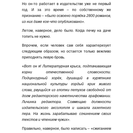
Но он-то работает в издательстве уже не первый
год. И за это время – по собственному же
признанию – «
было освоено порядка 2800 романов,
из них даже кое-что опубликовано».
Летом, наверное, дело было. Когда печку на даче
топить не нужно.
Впрочем, если человек сам себя характеризует
следующим образом, но остается только вежливо
приподнять левую бровь.
«
Вот он я! Литературная крыса, подтачивающая
корни отечественной словесности.
Подцензурный хорёк, душащий в курятнике
национальной культуры гордый крик живого
слова, рвущийся из глотки петухов свободной от
догм редакторского начетничества графомании.
Личинка редактора. Совмещаю должности
издательского аксолотля и шакала газетного
пера. На жизнь зарабатываю сочинением своих
текстов и чтением чужих».
Правильно, наверное, было написать – «сжиганием