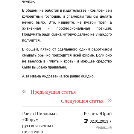
чужих».
В общем, не работай в издательстве «Крылов» сей
колоритный господин, и спамерам там бы делать
нечего было. Это, извините, не пустой треп, а
жизненная и профессиональная позиция.
Придумать ради смеха которую далеко не у каждого
получится.
В общем, пятно от сделанного одним работником
смывать обычно приходится всей фирме. Если оно
не въелось в «плоть и кровь» и моющее средство
было выбрано правильно.
А за Ивана Андреевича все равно обидно.
Предыдущая статья
Следующая статья
Раиса Шиллимат.
Резник Юрий
«Форум
02.01.2013
/
русскоязычных
Редакция
писателей