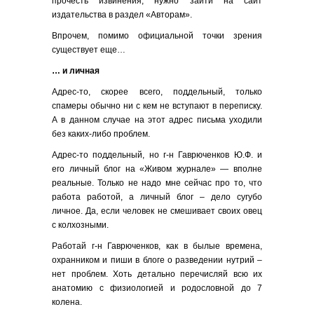
прочесть извинения, нужно зайти на сайт
издательства в раздел «Авторам».
Впрочем, помимо официальной точки зрения
существует еще…
… и личная
Адрес-то, скорее всего, поддельный, только
спамеры обычно ни с кем не вступают в переписку.
А в данном случае на этот адрес письма уходили
без каких-либо проблем.
Адрес-то поддельный, но г-н Гаврюченков Ю.Ф. и
его личный блог на «Живом журнале» — вполне
реальные. Только не надо мне сейчас про то, что
работа работой, а личный блог – дело сугубо
личное. Да, если человек не смешивает своих овец
с колхозными.
Работай г-н Гаврюченков, как в былые времена,
охранником и пиши в блоге о разведении нутрий –
нет проблем. Хоть детально перечисляй всю их
анатомию с физиологией и родословной до 7
колена.