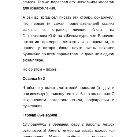
ссылок. Только переслал его нескольким коллегам
для ознакомления.
А сейчас, когда сел писать эти строки, обнаружил,
что первая (и самая примечательная!) ссылка
исчезла со страниц личного блога г-на
Гаврюченкова Ю.Ф. на «Живом журнале». Впрочем,
потратив примерно четверть часа времени, я
нашел у автора блога нечто очень похожее
буквально по всем параметрам. И даже не в одном
экземпляре.
Но об этом – позже.
Ссылка № 2
Чтобы не утомлять читателей поисками (а вдруг и
они исчезнут!), привожу текст из блога полностью. С
сохранением авторского стиля, орфографии и
пунктуации.
«
Горят и не горят
Отправляясь в деревню, беру с работы мешок
рукописей. В доме с печкой им всегда находится
применение. Можно выбрать и перечитать