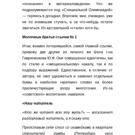
«познания» в материаловедении. Что же
подразумевается под «Специальной Олимпиадой»
— теряюсь в догадках. Впрочем, мне, очевидно, уже
не по клавишам стучать, а за что-нибудь острое
хвататься. Из кастрюльной «стали» хотя бы.
Молочные братья ссылки № 1
Итак, взамен потерявшейся, самой главной ссылки,
привожу две другие из личного же блога г-на
Гаврюченкова Ю.Ф. Они совершенно идентичны, как
по стилю и «эмоциональному» накалу, так и по
подбору выражений. Единственное, в отличие от
автора, не смог удержаться и заменил отдельные
буквы в наиболее «крепких» словах на более
приличествующие взору многоточия. Из-за
«советского» воспитания, наверное.
«Наш читатель
«Кто же читает всю эту муть?» — воскликнет
разборчивый читатель, а я скажу кто.
Представим себе стол со скамейками в квартале
строителей дамбы (Петербург, угол