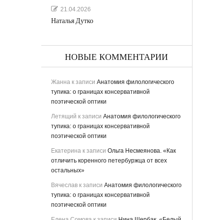
21.04.2026
Наталья Дутко
НОВЫЕ КОММЕНТАРИИ
Жанна
к записи
Анатомия филологического
тупика: о границах консервативной
поэтической оптики
Летящий
к записи
Анатомия филологического
тупика: о границах консервативной
поэтической оптики
Екатерина
к записи
Ольга Несмеянова. «Как
отличить коренного петербуржца от всех
остальных»
Вячеслав
к записи
Анатомия филологического
тупика: о границах консервативной
поэтической оптики
Елена Сомова
к записи
Нина Щербак. «Белый