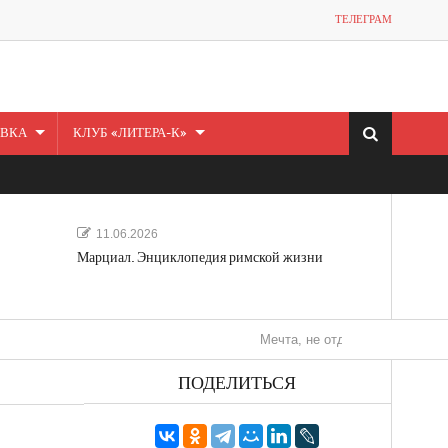
ТЕЛЕГРАМ
ВКА
КЛУБ «ЛИТЕРА-К»
11.06.2026
Марциал. Энциклопедия римской жизни
Мечта, не отдавайся! «Шведская истор
ПОДЕЛИТЬСЯ