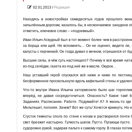
02.01.2013
/
Редакция
Находясь в новостройках семидесятых годов прошлого век
запылённым дорогам, казалось бы, в нескончаемое занудное о
отметить, ключевое слово – «подземный».
Иван Ильич Аскудный был в тот момент более чем в расстроенных
за борща или щей. Не вспомнить… Он не оценил, видите ли, в
капусты с перчинкой. Он тогда думал о вечном, отрешился от бу
Высшие силы, в чём суть настоящего? Почему я всё время нат
из-под селёдки, газета из-под неё же в масле. Окурок…
Наш уставший герой спускался всё ниже и ниже по лестнице
бесформенное проскользнуло вдоль кафельной стены и удалило
Что-то внутри Ивана Ильича затормозило было шаг тороплив
вперёд, не давая сосредоточиться. Опасность? Какое там! 
Заданиях. Расписании. Работе. Подумайте! А? А жизнь-то где
Мельтешит, погоняя. Зачем? Вот же суть! Хочется крикнуть. Но 
Сгусток темноты сполз по стене к ногам и растворился почти 
свет брезжит настырно. Гулкость шагов. Пусто. Пугающе пусто.
судорожно рукой, задирая пальто к самому горлу. В глазах потем