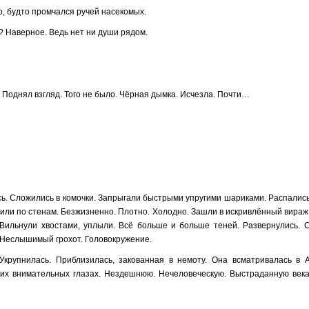
о, будто промчался ручей насекомых.
ь? Наверное. Ведь нет ни души рядом.
Поднял взгляд. Того не было. Чёрная дымка. Исчезла. Почти…
ись. Сложились в комочки. Запрыгали быстрыми упругими шариками. Распалис
зили по стенам. Безжизненно. Плотно. Холодно. Зашли в искривлённый вираж
 Вильнули хвостами, уплыли. Всё больше и больше теней. Развернулись. С
. Неслышимый грохот. Головокружение.
крупнилась. Приблизилась, закованная в немоту. Она всматривалась в А
ких внимательных глазах. Нездешнюю. Нечеловеческую. Выстраданную века