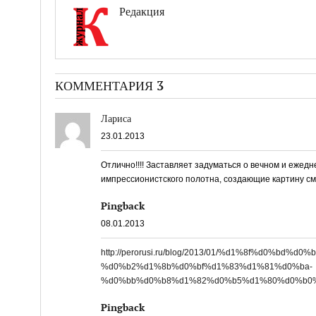
Редакция
КОММЕНТАРИЯ 3
Лариса
23.01.2013
Отлично!!!! Заставляет задуматься о вечном и ежед
импрессионистского полотна, создающие картину с
Pingback
08.01.2013
http://perorusi.ru/blog/2013/01/%d1%8f%d0%b
%d0%b2%d1%8b%d0%bf%d1%83%d1%81%d0%ba-
%d0%bb%d0%b8%d1%82%d0%b5%d1%80%d0%b0%
Pingback