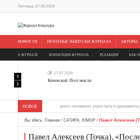
Пятница, 07.08.2026
НОВОСТИ
ПЕЧАТНЫЕ ВЫПУСКИ ЖУРНАЛА
АВТОРЫ
О ЖУРНАЛЕ
КОНЦЕПЦИЯ ЖУРНАЛА
РЕДАКЦИЯ
КАК О
17.07.2026
Коневской. Поэт мысли
«Редакция одного человека» упростила и удешевила медиасоп
НОВОЕ
Павел Алексеев (Т
Вы здесь:
Главная
/
САТИРА, ЮМОР
/
Павел Алексеев (Точка). «Посл