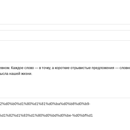
невном. Каждое слово — в точку, а короткие отрывистые предложения — словн
мысла нашей жизни.
d%d0%b2%d0%b0%d1%80%d1%81%d0%ba%d0%b8%d0%b9-
d1%82%d1%83%d1%80%d0%bd%d0%be-%d0%bf%d1