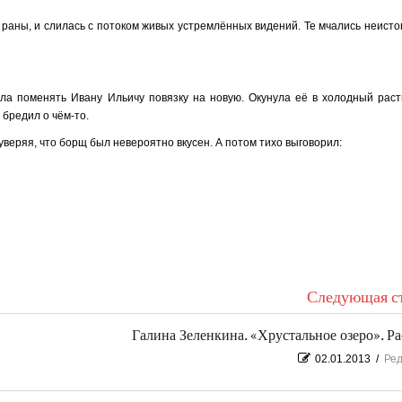
т раны, и слилась с потоком живых устремлённых видений. Те мчались неисто
ла поменять Ивану Ильичу повязку на новую. Окунула её в холодный раств
бредил о чём-то.
 уверяя, что борщ был невероятно вкусен. А потом тихо выговорил:
Следующая ст
Галина Зеленкина. «Хрустальное озеро». Ра
02.01.2013
/
Ред