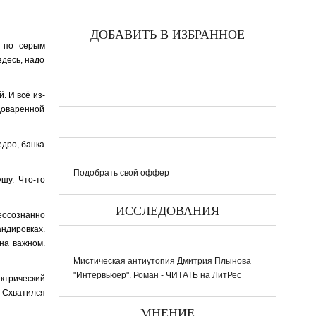
ДОБАВИТЬ В ИЗБРАННОЕ
ь по серым
здесь, надо
. И всё из-
едоваренной
едро, банка
Подобрать свой оффер
шу. Что-то
ИССЛЕДОВАНИЯ
еосознанно
ндировках.
 на важном.
Мистическая антиутопия Дмитрия Плынова
"Интервьюер". Роман - ЧИТАТЬ на ЛитРес
ектрический
. Схватился
МНЕНИЕ