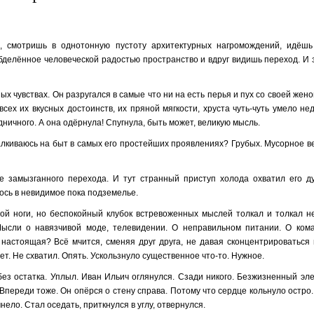
а, смотришь в однотонную пустоту архитектурных нагромождений, идёш
бделённое человеческой радостью пространство и вдруг видишь переход. И 
 чувствах. Он разругался в самые что ни на есть перья и пух со своей женой
сех их вкусных достоинств, их пряной мягкости, хруста чуть-чуть умело н
дничного. А она одёрнула! Спугнула, быть может, великую мысль.
алкиваюсь на быт в самых его простейших проявлениях? Грубых. Мусорное в
 замызганного перехода. И тут странный приступ холода охватил его ду
сь в невидимое пока подземелье.
ой ноги, но беспокойный клубок встревоженных мыслей толкал и толкал н
Мысли о навязчивой моде, телевидении. О неправильном питании. О кома
 настоящая? Всё мчится, сменяя друг друга, не давая сконцентрироваться
нет. Не схватил. Опять. Ускользнуло существенное что-то. Нужное.
без остатка. Уплыл. Иван Ильич оглянулся. Сзади никого. Безжизненный эл
 Впереди тоже. Он опёрся о стену справа. Потому что сердце кольнуло остро
нело. Стал оседать, приткнулся в углу, отвернулся.