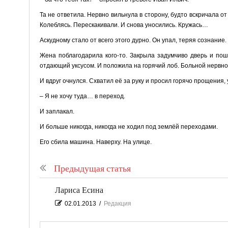
Та не ответила. Нервно вильнула в сторону, будто вскричала о
Колеблясь. Перескакивали. И снова уносились. Кружась…
Аскудному стало от всего этого дурно. Он упал, теряя сознание.
Жена поблагодарила кого-то. Закрыла задумчиво дверь и пош
отдающий уксусом. И положила на горячий лоб. Больной нервно 
И вдруг очнулся. Схватил её за руку и просил горячо прощения,
– Я не хочу туда… в переход.
И заплакал.
И больше никогда, никогда не ходил под землёй переходами.
Его сбила машина. Наверху. На улице.
Предыдущая статья
Лариса Есина
02.01.2013
/
Редакция