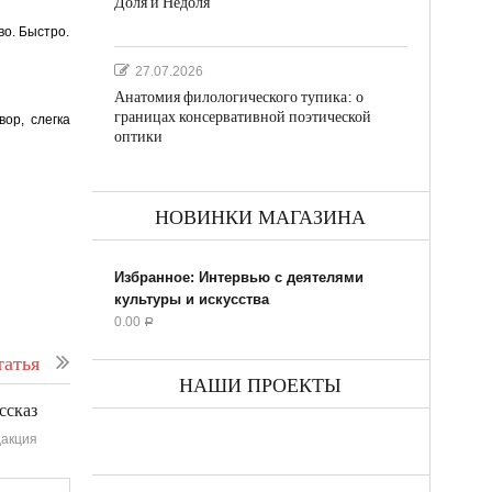
Доля и Недоля
во. Быстро.
27.07.2026
Анатомия филологического тупика: о
границах консервативной поэтической
ор, слегка
оптики
НОВИНКИ МАГАЗИНА
Избранное: Интервью с деятелями
культуры и искусства
0.00
Р
атья
НАШИ ПРОЕКТЫ
ссказ
акция