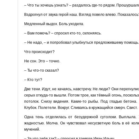
– Что ты хочешь узнать? – раздалось где-то рядом. Прошуршал
Вздрогнул от звука герой наш. Взгляд повело влево. Показалос
Медленный выдох. Боль уходила.
– Вам помочь? – спросил кто-то, склоняясь.
– Не надо, – и попробовал улыбнуться предложившему помощь. 
Что происходит?
Не сон. Это – точно.
– Ты что-то сказал?
– Кто тут?
Две тени. Идут, не качаясь, навстречу. Не люди? Они перегнул
серых откуда-то вышли. Потом трое, как тёмный огонь, посколь
потолок. Снизу видения. Какие-то рыбы. Под гладью бетона.
Клубок. Полетели. Вокруг. Сливаясь в кружащийся смерч. Свист
Одна тень отделилась от безудержной сутолоки. Выплыла. У
жадностью. Молча. Он чувствовал несусветную боль в её кол
мучений.
– За что тебя так? – спросил в тревоге Иван Ильич.