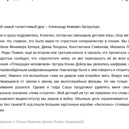
ой самый талантливый друг – Александр Кимович Загорулько.
е и сразу подружились. Конечно, потом нас связывали детские игры, сбор м
ни. Но, главное, это было какое-то страстное соперничество в чтении. Мы
любили Фенимора Купера, Джека Лондона, Константина Симонова, Михаила Л
Рида. Помню, ещё во втором или третьем классе я сказала, что прочитала
достью сообщил, что «проглотил» книгу, он мог пересказать её во всех 
чтения «Пляшущих человечков» Артура Конан Дойла мы увлеклись шифрами, 
превзойдённым шифровальщиком. Нам всегда было о чём говорить и спорить.
ние). Именно эти волшебные тома не давали нам спокойно жить. Вокруг ни
жающиеся от звонка к звонку, как многосерийные фильмы. Но как только 
онимания рушился. Однако и тогда Саша продолжал удивлять меня сво
знала значение слова «стратег». Мой детский ум тут же приклеил это слово 
ымского мединститута) мы играли в войну. Обычные дети ограничиваются
ко без танков! В ход пошли большие картонные коробки, «бесхозно» стоявши
ин.
орулько и Ольга Иванова (фото Лидии Огурцовой)