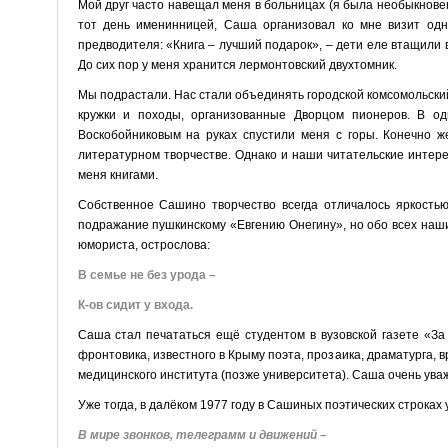
Мой друг часто навещал меня в больницах (я была необыкнове
тот день именинницей, Саша организовал ко мне визит одн
предводителя: «Книга – лучший подарок», – дети еле втащили 
До сих пор у меня хранится лермонтовский двухтомник.
Мы подрастали. Нас стали объединять городской комсомольски
кружки и походы, организованные Дворцом пионеров. В од
Воскобойниковым на руках спустили меня с горы. Конечно ж
литературном творчестве. Однако и наши читательские интер
меня книгами.
Собственное Сашино творчество всегда отличалось яркость
подражание пушкинскому «Евгению Онегину», но обо всех наши
юмориста, острослова:
В семье не без урода –
К-ов сидит у входа.
Саша стал печататься ещё студентом в вузовской газете «За
фронтовика, известного в Крыму поэта, прозаика, драматурга, 
медицинского института (позже университета). Саша очень уваж
Уже тогда, в далёком 1977 году в Сашиных поэтических строка
В мире звонков, телеграмм и движений –