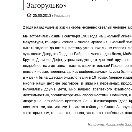
Загорулько»
25.08.2013
/
Редакция
2 года назад ушёл из жизни необыкновенно светлый человек, м
Мы встретились с ним 1 сентября 1963 года на школьной линейк
макулатуры, конкурсы чтецов и многое другое из школьной жиз
читать задолго до школы, поэтому уже в начальных классах 
чуть позже Джорджа Гордона Байрона, Александра Дюма, Майн 
Крузо» Даниэля Дефо, утром следующего дня мой друг с гор
подробностях и деталях – память восхитительная! После про
новые и новые, переписывались шифрограммами. Шурка был не
и у меня была Детская энциклопедия в 10 томах (первое изда
многие наши детские разговоры и игры на переменах, продол
включались другие дети, мир нашего трепетного взаимоп
деятельностью, организаторскими способностями. Помнится, я у
дворе у нашего общего приятеля Саши Шахнозарова (двор Кр
пистолетами, автоматами. Но что за война для Сашки Загоруль
за которые нам, конечно же, попало, как только нашёлся их хозя
На фото
: Александр Заг