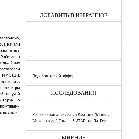
ДОБАВИТЬ В ИЗБРАННОЕ
еталлолома,
 оба начали
ермонтова,
 «Робинзона
мельчайших
составляли
 И у Саши,
Подобрать свой оффер
х вертелись
в эти игры
ИССЛЕДОВАНИЯ
ей кипучей
к Шурке. Во
 покупными
е во дворе,
Мистическая антиутопия Дмитрия Плынова
"Интервьюер". Роман - ЧИТАТЬ на ЛитРес
МНЕНИЕ