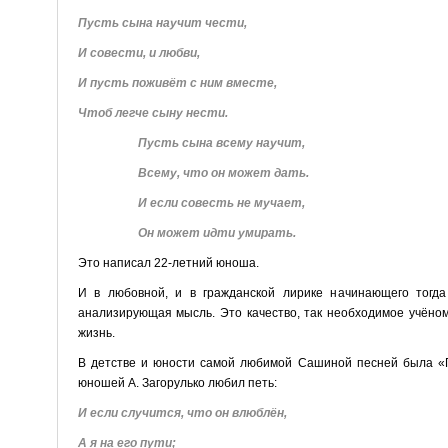
Пусть сына научит чести,
И совести, и любви,
И пусть поживёт с ним вместе,
Чтоб легче сыну нести.
Пусть сына всему научит,
Всему, что он может дать.
И если совесть не мучает,
Он может идти умирать.
Это написал 22-летний юноша.
И в любовной, и в гражданской лирике начинающего тогда 
анализирующая мысль. Это качество, так необходимое учёном
жизнь.
В детстве и юности самой любимой Сашиной песней была «Пе
юношей А. Загорулько любил петь:
И если случится, что он влюблён,
А я на его пути;