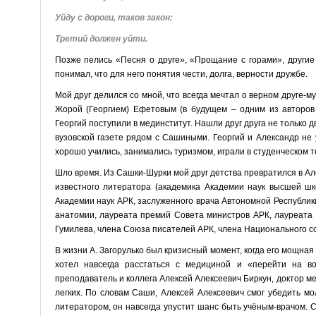
Уйду с дороги, таков закон:
Третий должен уйти.
Позже пелись «Песня о друге», «Прощание с горами», другие
понимал, что для него понятия чести, долга, верности дружбе.
Мой друг делился со мной, что всегда мечтал о верном друге-му
Жорой (Георгием) Ефетовым (в будущем – одним из авторов 
Георгий поступили в мединститут. Нашли друг друга не только 
вузовской газете рядом с Сашиными. Георгий и Александр не
хорошо учились, занимались туризмом, играли в студенческом т
Шло время. Из Сашки-Шурки мой друг детства превратился в Але
известного литератора (академика Академии наук высшей ш
Академии наук АРК, заслуженного врача Автономной Республик
анатомии, лауреата премий Совета министров АРК, лауреата
Гумилева, члена Союза писателей АРК, члена Национального с
В жизни А. Загорулько был кризисный момент, когда его мощная
хотел навсегда расстаться с медициной и «перейти на в
преподаватель и коллега Алексей Алексеевич Биркун, доктор ме
легких. По словам Саши, Алексей Алексеевич смог убедить мол
литератором, он навсегда упустит шанс быть учёным-врачом. С