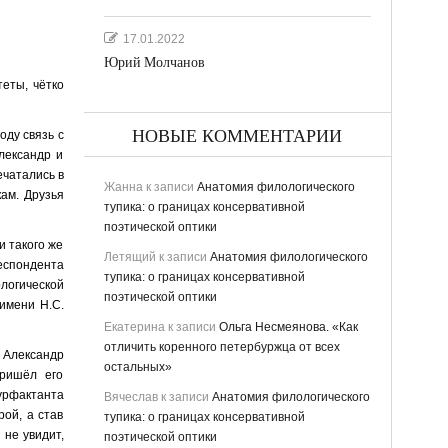
17.01.2022
Юрий Молчанов
еты, чётко
НОВЫЕ КОММЕНТАРИИ
оду связь с
лександр и
ечатались в
Жанна
к записи
Анатомия филологического
ам. Друзья
тупика: о границах консервативной
поэтической оптики
и такого же
Летящий
к записи
Анатомия филологического
еспондента
тупика: о границах консервативной
ологической
поэтической оптики
имени Н.С.
Екатерина
к записи
Ольга Несмеянова. «Как
отличить коренного петербуржца от всех
. Александр
остальных»
пришёл его
сурфактанта
Вячеслав
к записи
Анатомия филологического
рой, а став
тупика: о границах консервативной
 не увидит,
поэтической оптики