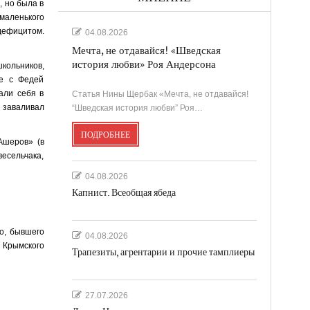
, но была в
маленького
 дефицитом.
04.08.2026
Мечта, не отдавайся! «Шведская
история любви» Роя Андерсона
школьников,
те с Федей
али себя в
Статья Нины Щербак «Мечта, не отдавайся!
 заваливал
“Шведская история любви” Роя…
ПОДРОБНЕЕ
Ашеров» (в
весельчака,
04.08.2026
Капнист. Всеобщая ябеда
о, бывшего
04.08.2026
и Крымского
Трапезиты, агрентарии и прочие тамплиеры
27.07.2026