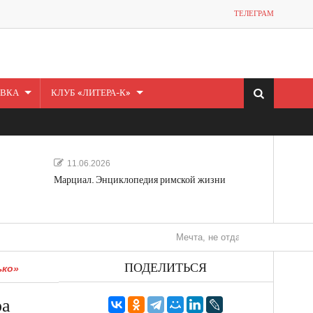
ТЕЛЕГРАМ
ВКА
КЛУБ «ЛИТЕРА-К»
11.06.2026
Марциал. Энциклопедия римской жизни
Мечта, не отдавайся! «Шведская история
ПОДЕЛИТЬСЯ
ько»
ра