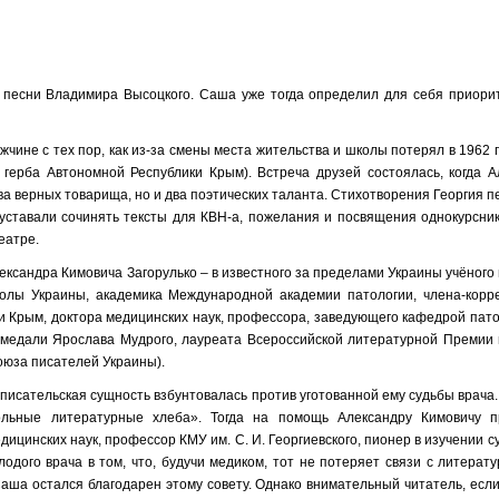
 песни Владимира Высоцкого. Саша уже тогда определил для себя приорит
жчине с тех пор, как из-за смены места жительства и школы потерял в 1962 г
герба Автономной Республики Крым). Встреча друзей состоялась, когда А
два верных товарища, но и два поэтических таланта. Стихотворения Георгия п
 уставали сочинять тексты для КВН-а, пожелания и посвящения однокурсник
еатре.
ксандра Кимовича Загорулько – в известного за пределами Украины учёного 
колы Украины, академика Международной академии патологии, члена-корр
и Крым, доктора медицинских наук, профессора, заведующего кафедрой пат
 медали Ярослава Мудрого, лауреата Всероссийской литературной Премии 
оюза писателей Украины).
 писательская сущность взбунтовалась против уготованной ему судьбы врача
ольные литературные хлеба». Тогда на помощь Александру Кимовичу 
дицинских наук, профессор КМУ им. С. И. Георгиевского, пионер в изучении 
одого врача в том, что, будучи медиком, тот не потеряет связи с литерату
аша остался благодарен этому совету. Однако внимательный читатель, если