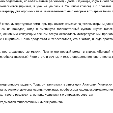
нно подвижным, но болезненным ребёнком) и дома. Однажды, когда я болела
оклассников (причём, я уже не училась в Сашином классе). Со словами 
в квартиру два огромных пака замечательных книг, которые в то время были
й штаб, литературные семинары при обкоме комсомола, телевикторины для 
ном из походов, когда я вывихнула голеностопный сустав, Шурка вмес
е, основным связующим звеном всегда оставалась литература: мы пробов
есы ширились, Саша продолжал интересоваться, что я читаю, иногда просто
ю, нестандартностью мысли. Помню его первый роман в стихах «Евгений 
х общих знакомых). Чего стоили сочные и едкие определения юного поэта, 
 медицинские кадры». Тогда он занимался в литстудии Анатолия Милявског
врача, ученого, доктора медицинских наук, профессора кафедры дерматологи
ал своего руководителя, прислушивался к его правкам, советам.
х угадывался философичный лирик-романтик.