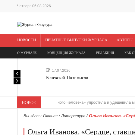
Четверг, 06.08.2026
НОВОСТИ
ПЕЧАТНЫЕ ВЫПУСКИ ЖУРНАЛА
АВТОРЫ
О ЖУРНАЛЕ
КОНЦЕПЦИЯ ЖУРНАЛА
РЕДАКЦИЯ
КАК О
17.07.2026
Коневской. Поэт мысли
«Редакция одного человека» упростила и удешевила медиасопро
НОВОЕ
Ольга Иванова. «Сер
Вы здесь:
Главная
/
Литература
/
Ольга Иванова. «Сердце, ставш