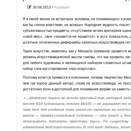
30.08.2013
/
Редакция
Я в своей жизни не встречала человека, не понимающего в искус
как бы слегка кокетливо, не всерьез. Народная мудрость гласит
субъективностью предмета, отсутствием четких критериев оценки
«свой вкус», свое «нравится-не нравится» и есть показатель
штатные оплаченные дифирамбы записных искусствоведов ситуа
Такое искусство, живопись как у Михаила Шевченко нравится м
уровень искусствоведческой мысли таковы, что как правило, ею
для любого художника и являющихся набором словесных штамп
набор слов как откровение «про искусство».
Поэтому хочется привести в пояснение, почему творчество Мих
чем так хорош данный автор), слова не искусствоведа, но пр
достаточно ясно в доступной для понимания форме на зависть
«…Шевченко пишет не всегда красивый мир, который надо 
месте 9/10 художников, точнее 98/100 — не украшает то
чего нет для создания хоть какой-то гармонии на холсте
автор — профессиональный художник — это знает и беск
отказываясь потакать простому вкусу. По существу 
адекватное действительности. И это надо любить, этим