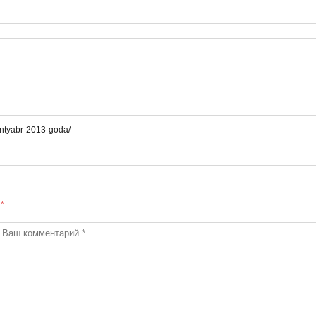
entyabr-2013-goda/
ы
*