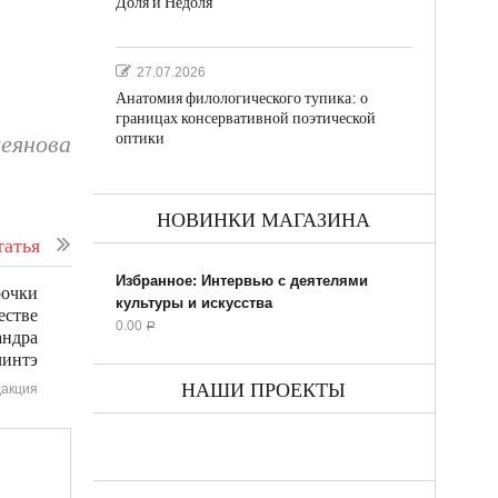
Доля и Недоля
27.07.2026
Анатомия филологического тупика: о
границах консервативной поэтической
оптики
еянова
НОВИНКИ МАГАЗИНА
атья
Избранное: Интервью с деятелями
рочки
культуры и искусства
естве
0.00
Р
андра
интэ
НАШИ ПРОЕКТЫ
акция