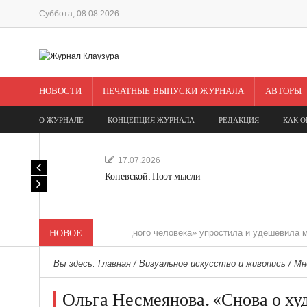
Суббота, 08.08.2026
НОВОСТИ
ПЕЧАТНЫЕ ВЫПУСКИ ЖУРНАЛА
АВТОРЫ
О ЖУРНАЛЕ
КОНЦЕПЦИЯ ЖУРНАЛА
РЕДАКЦИЯ
КАК О
17.07.2026
Коневской. Поэт мысли
«Редакция одного человека» упростила и удешевила медиасоп
НОВОЕ
Вы здесь:
Главная
/
Визуальное искусство и живопись
/
Мн
Ольга Несмеянова. «Снова о х