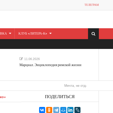
ТЕЛЕГРАМ
ВКА
КЛУБ «ЛИТЕРА-К»
11.06.2026
Марциал. Энциклопедия римской жизни
Мечта, не отдавайся! «Шведская истори
ПОДЕЛИТЬСЯ
ко»