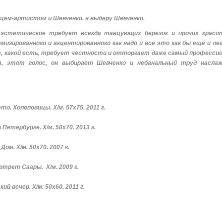
ем-артистом и Шевченко, я выберу Шевченко.
 эстетическое требует всегда танцующих берёзок и прочих красо
мизированного и акцентированного как надо и всё это как бы ещё и лег
ыт, какой есть, требует честности и отторгает даже самый професси
, этот голос, он выбирает Шевченко и небанальный труд наслаж
то. Холоповицы. Х/м. 57х75. 2011 г.
 Петербурге. Х/м. 50х70. 2013 г.
Дом. Х/м. 50х70. 2007 г.
ртрет Саары. Х/м. 2009 г.
ий вечер. Х/м. 50х60. 2011 г.