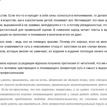
стве. Если кто-то и находит в себе силы сознаться в непонимании, то делает
: в искусстве, как и в воспитании детей, понимают все. Мотивируют эту свою 
, выраженной в см, граммах, килоджоулях и т.п. и потому убежденностью, что 
, достаточный для правильной оценки. В сомнении народ читает тексты в ж
ции не проясняют и понимания в конечном итоге не дают.
ало кому – ведь оно не очевидно красиво. Почему это хорошо, ясно не мно
 не улавливается суть и невозможен отход от заготовок на все случаи жизни
ов, которые многие не замечают, из издания в издание поглощая ничего н
аила хорошо (а редакция журнала получила претензии от читателей, что им 
осто человека чувствующего и понимающего конкретную суть и смысл и выра
 профессионалам:
уметь принимать, как он есть. Шевченко не делает того, что сделали
 что пишет выделенными ритмами, правильным акцентированием, внес
. Если по-простому, то его картины некрасивы, а их цимес состоит 
омпромиссно такого понимающего зрителя у своих работ ждёт, кате
зрителю предложено подобие действительности, по степени эст
 надо уметь наслаждаться. Это непростой интеллектуальный труд, н