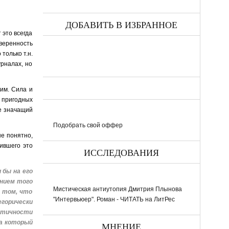
ДОБАВИТЬ В ИЗБРАННОЕ
 это всегда
уверенность
только т.н.
урналах, но
гим. Сила и
, пригодных
е значащий
Подобрать свой оффер
не понятно,
зившего это
ИССЛЕДОВАНИЯ
 бы на его
ением того
Мистическая антиутопия Дмитрия Плынова
в том, что
"Интервьюер". Роман - ЧИТАТЬ на ЛитРес
горически
етичности
а который
МНЕНИЕ