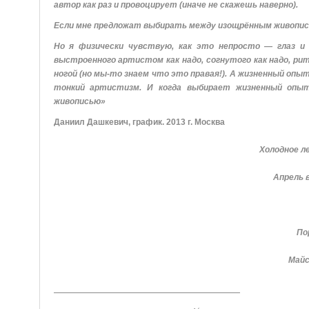
автор как раз и провоцирует (иначе не скажешь наверно).
Если мне предложат выбирать между изощрённым живописц
Но я физически чувствую, как это непросто — глаз и
выстроенного артистом как надо, согнутого как надо, рит
ногой (но мы-то знаем что это правая!). А жизненный оп
тонкий артистизм. И когда выбирает жизненный опыт
живописью»
Даниил Дашкевич, график. 2013 г. Москва
Холодное ле
Апрель в
По
Майск
______________________________