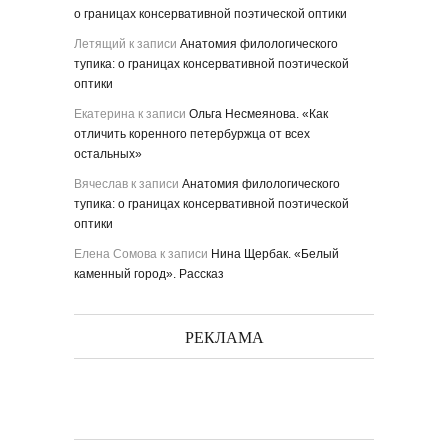
о границах консервативной поэтической оптики
Летящий
к записи
Анатомия филологического
тупика: о границах консервативной поэтической
оптики
Екатерина
к записи
Ольга Несмеянова. «Как
отличить коренного петербуржца от всех
остальных»
Вячеслав
к записи
Анатомия филологического
тупика: о границах консервативной поэтической
оптики
Елена Сомова
к записи
Нина Щербак. «Белый
каменный город». Рассказ
РЕКЛАМА