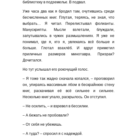
библиотеку в подземелье. В подвал.
Уже часа два как я бродил там, очутившись среди
бесчисленных книг. Плутая, теряясь, не зная, что
выбрать… Я читал. Перелистывал фолианты.
Манускрипты. Мысли взлетали, блуждали,
запутывались в чужих размышлениях. Я уже не
понимал, где я, кто я, увлекаясь всё больше и
больше. Глотал взахлёб. И вдруг приметил
приличных размеров минотавра. Призрак?
Дочитался.
Но тут услышал его рокочущий голос.
– Я тоже так жадно сначала копался, – проговорил
он, упираясь массивным лбом в бескрайнюю стену
книг, раскачивая её всё сильнее и сильнее.
Несколько книг упало, раскрылось. Он отступил.
– Не осилить, – и взревел в бессилии.
– А бежать не пробовали?
– От себя не убежишь.
– А туда? – спросил я с надеждой.