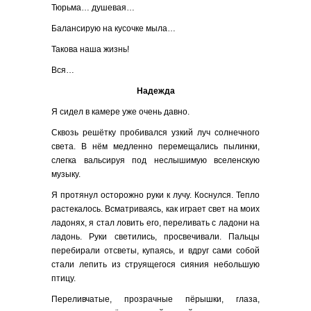
Тюрьма… душевая…
Балансирую на кусочке мыла…
Такова наша жизнь!
Вся…
Надежда
Я сидел в камере уже очень давно.
Сквозь решётку пробивался узкий луч солнечного
света. В нём медленно перемещались пылинки,
слегка вальсируя под неслышимую вселенскую
музыку.
Я протянул осторожно руки к лучу. Коснулся. Тепло
растекалось. Всматриваясь, как играет свет на моих
ладонях, я стал ловить его, переливать с ладони на
ладонь. Руки светились, просвечивали. Пальцы
перебирали отсветы, купаясь, и вдруг сами собой
стали лепить из струящегося сияния небольшую
птицу.
Переливчатые, прозрачные пёрышки, глаза,