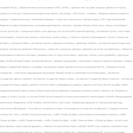
«Правый сектор», «Украинская повстанческая армия» (УПА), «ИГИЛ», «Джабхат Фатх аш-Шам» (бывшая «Джабхат ан-Нусра»,
«Джебхат ан-Нусра»), Национал-Большевистская партия, «Аль-Каида», «УНА-УНСО», «Талибан», «Меджлис крымско-татарского
народа», «Свидетели Иеговы», «Мизантропик Дивижн», «Братство» Корчинского, «Артподготовка», ЛГБТ, «Высший военный
Маджлисуль Шура Объединенных сил моджахедов Кавказа», «Конгресс народов Ичкерии и Дагестана», «База» («Аль-Каида»),
«Асбат аль-Ансар», «Священная война» («Аль-Джихад» или «Египетский исламский джихад»), «Исламская группа» («Аль-Гамаа
аль-Исламия»), «Братья-мусульмане» («Аль-Ихван аль-Муслимун»), «Партия исламского освобождения» («Хизб ут-Тахрир аль-
Ислами»), «Лашкар-И-Тайба», «Исламская группа» («Джамаат-и-Ислами»), «Движение Талибан», «Исламская партия Туркестана»
(бывшее «Исламское движение Узбекистана»), «Общество социальных реформ» («Джамият аль-Ислах аль-Иджтимаи»), «Общество
возрождения исламского наследия» («Джамият Ихья ат-Тураз аль-Ислами»), «Дом двух святых» («Аль-Харамейн»), «Джунд аш-
Шам» (Войско Великой Сирии), «Исламский джихад – Джамаат моджахедов», «Аль-Каида в странах исламского Магриба», «Имарат
Кавказ» («Кавказский Эмират»), «Синдикат «Автономная боевая террористическая организация (АБТО)», «Террористическое
сообщество - структурное подразделение организации "Правый сектор" на территории Республики Крым», «Исламское
государство» (другие названия: «Исламское Государство Ирака и Сирии», «Исламское Государство Ирака и Леванта», «Исламское
Государство Ирака и Шама»), Джебхат ан-Нусра (Фронт победы)(другие названия: «Джабха аль-Нусра ли-Ахль аш-Шам» (Фронт
поддержки Великой Сирии), Всероссийское общественное движение «Народное ополчение имени К. Минина и Д. Пожарского»,
«Аджр от Аллаха Субхану уа Тагьаля SHAM» (Благословение от Аллаха милоственного и милосердного СИРИЯ), Международное
религиозное объединение «АУМ Синрике» (AumShinrikyo, AUM, Aleph), «Муджахеды джамаата Ат-Тавхида Валь-Джихад»,
«Чистопольский Джамаат», «Рохнамо ба суи давлати исломи» («Путеводитель в исламское государство»), «Террористическое
сообщество «Сеть», «Катиба Таухид валь-Джихад», «Хайят Тахрир аш-Шам» («Организация освобождения Леванта», «Хайят
Тахрир аш-Шам», «Хейят Тахрир аш-Шам», «Хейят Тахрир Аш-Шам», «Хайят Тахри аш-Шам», «Тахрир аш-Шам»), «Ахлю Сунна
Валь Джамаа» («Красноярский джамаат»), «National Socialism/White Power» («NS/WP, NS/WP Crew, Sparrows Crew/White Power,
Национал-социализм/Белаясила, власть»), Террористическое сообщество, созданное Мальцевым В.В. из числа участников