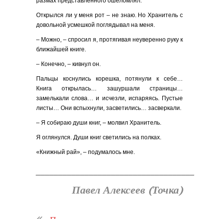
размах представленного ошеломлял.
Открылся ли у меня рот – не знаю. Но Хранитель с
довольной усмешкой поглядывал на меня.
– Можно, – спросил я, протягивая неуверенно руку к
ближайшей книге.
– Конечно, – кивнул он.
Пальцы коснулись корешка, потянули к себе…
Книга открылась… зашуршали страницы…
замелькали слова… и исчезли, испаряясь. Пустые
листы… Они вспыхнули, засветились… засверкали.
– Я собираю души книг, – молвил Хранитель.
Я оглянулся. Души книг светились на полках.
«Книжный рай», – подумалось мне.
____________________________________
Павел Алексеев (Точка)