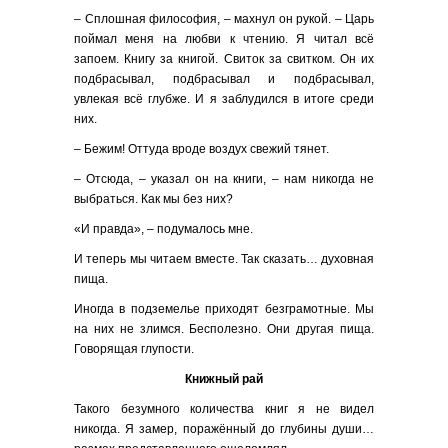
– Сплошная философия, – махнул он рукой. – Царь
поймал меня на любви к чтению. Я читал всё
запоем. Книгу за книгой. Свиток за свитком. Он их
подбрасывал, подбрасывал и подбрасывал,
увлекая всё глубже. И я заблудился в итоге среди
них.
– Бежим! Оттуда вроде воздух свежий тянет.
– Отсюда, – указал он на книги, – нам никогда не
выбраться. Как мы без них?
«И правда», – подумалось мне.
И теперь мы читаем вместе. Так сказать… духовная
пища.
Иногда в подземелье приходят безграмотные. Мы
на них не злимся. Бесполезно. Они другая пища.
Говорящая глупости.
Книжный рай
Такого безумного количества книг я не видел
никогда. Я замер, поражённый до глубины души…