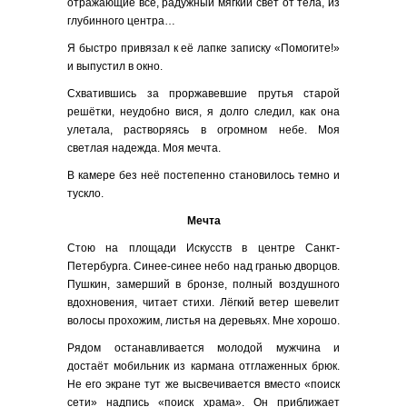
отражающие всё, радужный мягкий свет от тела, из
глубинного центра…
Я быстро привязал к её лапке записку «Помогите!»
и выпустил в окно.
Схватившись за проржавевшие прутья старой
решётки, неудобно вися, я долго следил, как она
улетала, растворяясь в огромном небе. Моя
светлая надежда. Моя мечта.
В камере без неё постепенно становилось темно и
тускло.
Мечта
Стою на площади Искусств в центре Санкт-
Петербурга. Синее-синее небо над гранью дворцов.
Пушкин, замерший в бронзе, полный воздушного
вдохновения, читает стихи. Лёгкий ветер шевелит
волосы прохожим, листья на деревьях. Мне хорошо.
Рядом останавливается молодой мужчина и
достаёт мобильник из кармана отглаженных брюк.
Не его экране тут же высвечивается вместо «поиск
сети» надпись «поиск храма». Он приближает