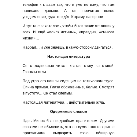
телефон к глазам так, что я уже не вижу, что там
написано дальше. А он, прочитав новое
уведомление, куда-то идёт. К храму, наверное.
И тут мне захотелось, чтобы были такие же опции у
всех. И ещё «поиск истины», «правды», «смысла
жизни»…
Набрал… и уже знаешь, в какую сторону двигаться.
Настоящая литература
Он с жадностью читал, хватая книгу за книгой.
Глаголы жгли.
Под утро его нашли сидящим на готическом стуле.
Спина прямая. Глаза обожжённые, белые. Смотрят
в пустоту… Он стал слепым.
Настоящая литература… действительно жгла.
Одержимые словом
Царь Минос был недалёким правителем. Другими
словами не объяснить, что он сумел, как говорят, с
проклятиями выдворить свою обширную