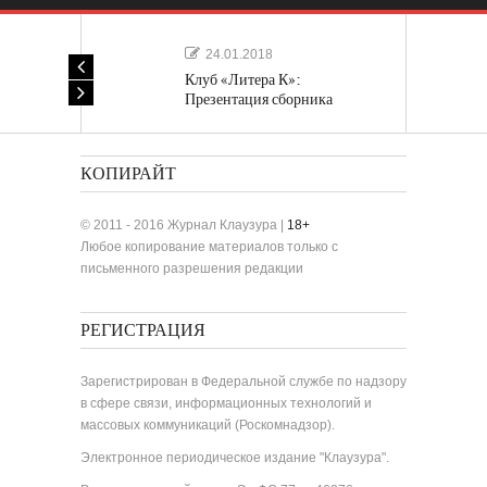
24.01.2018
Клуб «Литера К»:
Презентация сборника
«Лучшие одноактные пьесы»
КОПИРАЙТ
© 2011 - 2016 Журнал Клаузура |
18+
Любое копирование материалов только с
письменного разрешения редакции
РЕГИСТРАЦИЯ
Зарегистрирован в Федеральной службе по надзору
в сфере связи, информационных технологий и
массовых коммуникаций (Роскомнадзор).
Электронное периодическое издание "Клаузура".