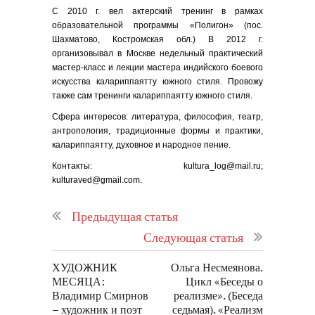
С 2010 г. вел актерский тренинг в рамках
образовательной программы «Полигон» (пос.
Шахматово, Костромская обл.) В 2012 г.
организовывал в Москве недельный практический
мастер-класс и лекции мастера индийского боевого
искусства калариппаятту южного стиля. Провожу
также сам тренинги калариппаятту южного стиля.
Сфера интересов: литература, философия, театр,
антропология, традиционные формы и практики,
калариппаятту, духовное и народное пение.
Контакты: kultura_log@mail.ru;
kulturaved@gmail.com.
Предыдущая статья
Следующая статья
ХУДОЖНИК
Ольга Несмеянова.
МЕСЯЦА:
Цикл «Беседы о
Владимир Смирнов
реализме». (Беседа
– художник и поэт
седьмая). «Реализм