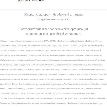
Журнал Клаузура — Необычный взгляд на
современное искусство
*Экстремистские и террористические организации,
запрещенные в Российской Федерации:
«Правый сектор», «Украинская повстанческая армия» (УПА), «ИГИЛ», «Джабхат Фатх аш-Шам» (бывшая «Джабхат ан-Нусра»,
«Джебхат ан-Нусра»), Национал-Большевистская партия, «Аль-Каида», «УНА-УНСО», «Талибан», «Меджлис крымско-татарского
народа», «Свидетели Иеговы», «Мизантропик Дивижн», «Братство» Корчинского, «Артподготовка», ЛГБТ, «Высший военный
Маджлисуль Шура Объединенных сил моджахедов Кавказа», «Конгресс народов Ичкерии и Дагестана», «База» («Аль-Каида»),
«Асбат аль-Ансар», «Священная война» («Аль-Джихад» или «Египетский исламский джихад»), «Исламская группа» («Аль-Гамаа
аль-Исламия»), «Братья-мусульмане» («Аль-Ихван аль-Муслимун»), «Партия исламского освобождения» («Хизб ут-Тахрир аль-
Ислами»), «Лашкар-И-Тайба», «Исламская группа» («Джамаат-и-Ислами»), «Движение Талибан», «Исламская партия Туркестана»
(бывшее «Исламское движение Узбекистана»), «Общество социальных реформ» («Джамият аль-Ислах аль-Иджтимаи»), «Общество
возрождения исламского наследия» («Джамият Ихья ат-Тураз аль-Ислами»), «Дом двух святых» («Аль-Харамейн»), «Джунд аш-
Шам» (Войско Великой Сирии), «Исламский джихад – Джамаат моджахедов», «Аль-Каида в странах исламского Магриба», «Имарат
Кавказ» («Кавказский Эмират»), «Синдикат «Автономная боевая террористическая организация (АБТО)», «Террористическое
сообщество - структурное подразделение организации "Правый сектор" на территории Республики Крым», «Исламское
государство» (другие названия: «Исламское Государство Ирака и Сирии», «Исламское Государство Ирака и Леванта», «Исламское
Государство Ирака и Шама»), Джебхат ан-Нусра (Фронт победы)(другие названия: «Джабха аль-Нусра ли-Ахль аш-Шам» (Фронт