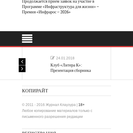
Продолжается прием заявок на участие в
Программе «Инфраструктура для жизни» –
Премия «Инфрарос – 2026»
24.01.2018
Клуб «Литера К»:
Презентация сборника
«Лучшие одноактные пьесы»
КОПИРАЙТ
© 2011 - 2016 Журнал Клаузура |
18+
Любое копирование материалов только с
письменного разрешения редакции