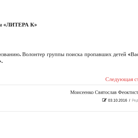
зы «ЛИТЕРА К»
изванию. Волонтер группы поиска пропавших детей «Ва
».
Следующая ст
Моисеенко Святослав Феоктис
03.10.2016
/
Ред