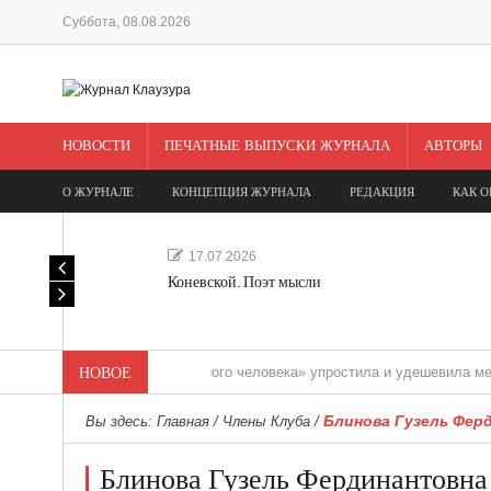
Суббота, 08.08.2026
НОВОСТИ
ПЕЧАТНЫЕ ВЫПУСКИ ЖУРНАЛА
АВТОРЫ
О ЖУРНАЛЕ
КОНЦЕПЦИЯ ЖУРНАЛА
РЕДАКЦИЯ
КАК О
17.07.2026
Коневской. Поэт мысли
«Редакция одного человека» упростила и удешевила медиасопро
НОВОЕ
Блинова Гузель Фер
Вы здесь:
Главная
/
Члены Клуба
/
Блинова Гузель Фердинантовна