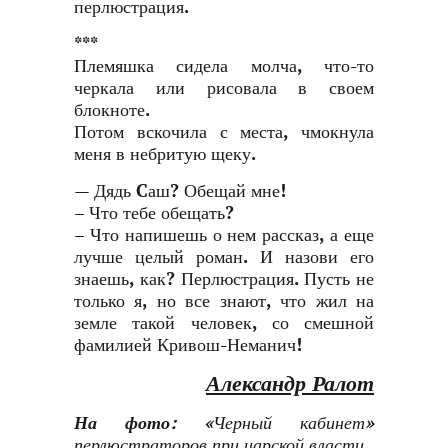
перлюстрация.
***
Племяшка сидела молча, что-то
черкала или рисовала в своем
блокноте.
Потом вскочила с места, чмокнула
меня в небритую щеку.
— Дядь Cаш? Обещай мне!
– Что тебе обещать?
– Что напишешь о нем рассказ, а еще
лучше целый роман. И назови его
знаешь, как? Перлюстрация. Пусть не
только я, но все знают, что жил на
земле такой человек, со смешной
фамилией Кривош-Неманич!
Александр Ралот
На фото:
«Черный кабинет»
перлюстраторов при царской власти