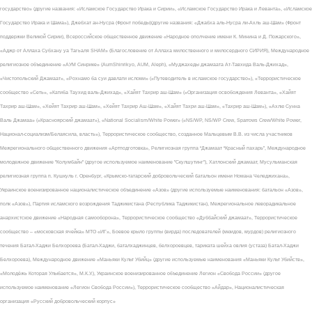
государство» (другие названия: «Исламское Государство Ирака и Сирии», «Исламское Государство Ирака и Леванта», «Исламское
Государство Ирака и Шама»), Джебхат ан-Нусра (Фронт победы)(другие названия: «Джабха аль-Нусра ли-Ахль аш-Шам» (Фронт
поддержки Великой Сирии), Всероссийское общественное движение «Народное ополчение имени К. Минина и Д. Пожарского»,
«Аджр от Аллаха Субхану уа Тагьаля SHAM» (Благословение от Аллаха милоственного и милосердного СИРИЯ), Международное
религиозное объединение «АУМ Синрике» (AumShinrikyo, AUM, Aleph), «Муджахеды джамаата Ат-Тавхида Валь-Джихад»,
«Чистопольский Джамаат», «Рохнамо ба суи давлати исломи» («Путеводитель в исламское государство»), «Террористическое
сообщество «Сеть», «Катиба Таухид валь-Джихад», «Хайят Тахрир аш-Шам» («Организация освобождения Леванта», «Хайят
Тахрир аш-Шам», «Хейят Тахрир аш-Шам», «Хейят Тахрир Аш-Шам», «Хайят Тахри аш-Шам», «Тахрир аш-Шам»), «Ахлю Сунна
Валь Джамаа» («Красноярский джамаат»), «National Socialism/White Power» («NS/WP, NS/WP Crew, Sparrows Crew/White Power,
Национал-социализм/Белаясила, власть»), Террористическое сообщество, созданное Мальцевым В.В. из числа участников
Межрегионального общественного движения «Артподготовка», Религиозная группа “Джамаат “Красный пахарь”, Международное
молодежное движение "Колумбайн" (другое используемое наименование "Скулшутинг"), Хатлонский джамаат, Мусульманская
религиозная группа п. Кушкуль г. Оренбург, «Крымско-татарский добровольческий батальон имени Номана Челеджихана»,
Украинское военизированное националистическое объединение «Азов» (другие используемые наименования: батальон «Азов»,
полк «Азов»), Партия исламского возрождения Таджикистана (Республика Таджикистан), Межрегиональное леворадикальное
анархистское движение «Народная самооборона», Террористическое сообщество «Дуббайский джамаат», Террористическое
сообщество – «московская ячейка» МТО «ИГ», Боевое крыло группы (вирда) последователей (мюидов, мурдов) религиозного
течения Батал-Хаджи Белхороева (Батал-Хаджи, баталхаджинцев, белхороевцев, тариката шейха овлия (устаза) Батал-Хаджи
Белхороева), Международное движение «Маньяки Культ Убийц» (другие используемые наименования «Маньяки Культ Убийств»,
«Молодёжь Которая Улыбается», М.К.У.), Украинское военизированное объединение Легион «Свобода России» (другое
используемое наименование «Легион Свобода России»), Террористическое сообщество «Айдар», Националистическая
организация «Русский добровольческий корпус»