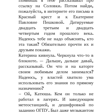
Помнишь я тебе рассказывал про
ссылку на Соловки. Потом найди,
пожалуйста, в интернете его письма в
Красный крест и к Екатерине
Павловне Пешковой. Датируемые
двадцать третьим и двадцать
четвертым годом прошлого века.
Надеюсь тебе не надо объяснять, кто
эта такая? Обязательно прочти их и
друзьям покажи.
Катерина кивнула. Черкнула что-то в
блокноте. — Дальше, дальше давай,
рассказывай. Он что и на каторге
своим любимым делом занимался?
Надеюсь, у властей хватило ума
использовать его знания по прямому
назначению?
– Ой, Катюша. Кем он только не
работал в лагерях. И заведующим
метеостанцией, и дешифровкой по
заданию ОГПУ. Был даже музыкантом