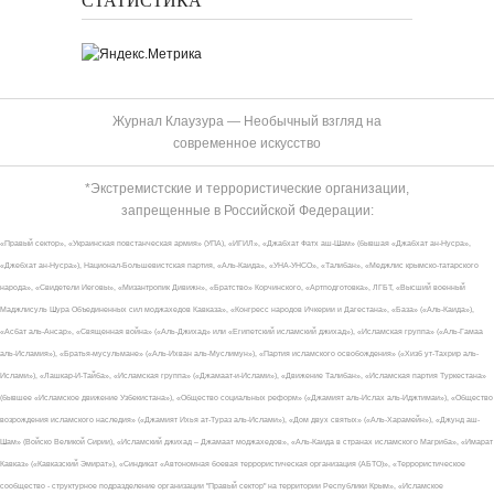
СТАТИСТИКА
Журнал Клаузура — Необычный взгляд на
современное искусство
*Экстремистские и террористические организации,
запрещенные в Российской Федерации:
«Правый сектор», «Украинская повстанческая армия» (УПА), «ИГИЛ», «Джабхат Фатх аш-Шам» (бывшая «Джабхат ан-Нусра»,
«Джебхат ан-Нусра»), Национал-Большевистская партия, «Аль-Каида», «УНА-УНСО», «Талибан», «Меджлис крымско-татарского
народа», «Свидетели Иеговы», «Мизантропик Дивижн», «Братство» Корчинского, «Артподготовка», ЛГБТ, «Высший военный
Маджлисуль Шура Объединенных сил моджахедов Кавказа», «Конгресс народов Ичкерии и Дагестана», «База» («Аль-Каида»),
«Асбат аль-Ансар», «Священная война» («Аль-Джихад» или «Египетский исламский джихад»), «Исламская группа» («Аль-Гамаа
аль-Исламия»), «Братья-мусульмане» («Аль-Ихван аль-Муслимун»), «Партия исламского освобождения» («Хизб ут-Тахрир аль-
Ислами»), «Лашкар-И-Тайба», «Исламская группа» («Джамаат-и-Ислами»), «Движение Талибан», «Исламская партия Туркестана»
(бывшее «Исламское движение Узбекистана»), «Общество социальных реформ» («Джамият аль-Ислах аль-Иджтимаи»), «Общество
возрождения исламского наследия» («Джамият Ихья ат-Тураз аль-Ислами»), «Дом двух святых» («Аль-Харамейн»), «Джунд аш-
Шам» (Войско Великой Сирии), «Исламский джихад – Джамаат моджахедов», «Аль-Каида в странах исламского Магриба», «Имарат
Кавказ» («Кавказский Эмират»), «Синдикат «Автономная боевая террористическая организация (АБТО)», «Террористическое
сообщество - структурное подразделение организации "Правый сектор" на территории Республики Крым», «Исламское