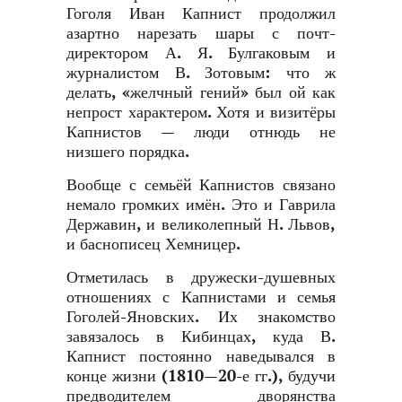
Гоголя Иван Капнист продолжил
азартно нарезать шары с почт-
директором А. Я. Булгаковым и
журналистом В. Зотовым: что ж
делать, «желчный гений» был ой как
непрост характером. Хотя и визитёры
Капнистов — люди отнюдь не
низшего порядка.
Вообще с семьёй Капнистов связано
немало громких имён. Это и Гаврила
Державин, и великолепный Н. Львов,
и баснописец Хемницер.
Отметилась в дружески-душевных
отношениях с Капнистами и семья
Гоголей-Яновских. Их знакомство
завязалось в Кибинцах, куда В.
Капнист постоянно наведывался в
конце жизни (1810—20-е гг.), будучи
предводителем дворянства