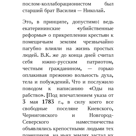
послом-коллаборационистом был
старший брат Василия — Николай.
Это, в принципе, допустимо: ведь
екатерининские «убийственные
реформы» о прикреплении крестьян к
помещичьим землям чрезвычайно
пагубно влияли на жизнь простых
людей. В.К. же до конца дней считал
себя южно-русским патриотом,
честным гражданином, — горько
оплакивая прежнюю вольность духа,
тела и побуждений. Что и послужило
поводом к написанию «Оды на
рабство». [Под впечатлением указа от
3 мая 1783 г., в силу коего все
свободные поселяне Киевского,
Черниговского и Новгород-
Северского наместничества
объявлялись крепостными людьми тех
помещиков, на чьих землях застал их