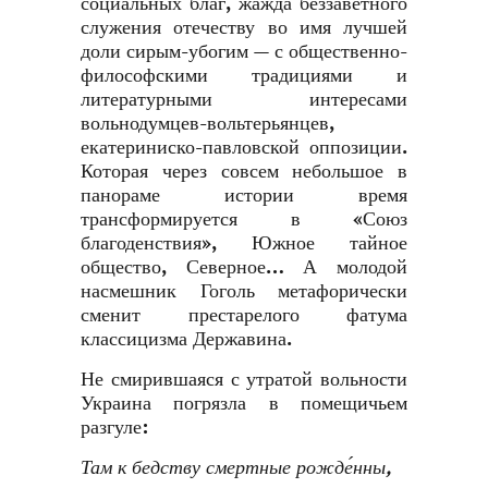
социальных благ, жажда беззаветного
служения отечеству во имя лучшей
доли сирым-убогим — с общественно-
философскими традициями и
литературными интересами
вольнодумцев-вольтерьянцев,
екатериниско-павловской оппозиции.
Которая через совсем небольшое в
панораме истории время
трансформируется в «Союз
благоденствия», Южное тайное
общество, Северное… А молодой
насмешник Гоголь метафорически
сменит престарелого фатума
классицизма Державина.
Не смирившаяся с утратой вольности
Украина погрязла в помещичьем
разгуле:
Там к бедству смертные рожде́нны,