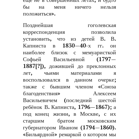
ещё не в совершенных летах, и будто
бы на меня ничего нельзя
положиться».
Позднейшая гоголевская
корреспонденция позволила
установить, что из детей В. В.
Капниста в 1830—40-х гг. он
наиболее близок с мемуаристкой
Софьей Васильевной (1797—
1887[?]), дожившей до преклонных
лет, чьими материалами я
воспользовался в данном очерке;
также с бывшим членом «Союза
благоденствия» Алексеем
Васильевичем (последний шестой
ребёнок В. Капниста, 1796—1867); а
под конец жизни, в Москве, с их
старшим братом московским
губернатором Иваном (1794—1860).
«Бильярдной» ремаркой о котором мы