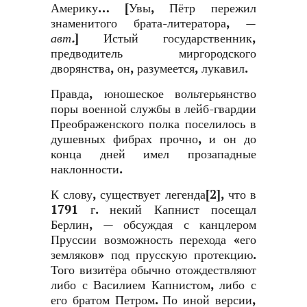
Америку… [Увы, Пётр пережил
знаменитого брата-литератора, —
авт.
] Истый государственник,
предводитель миргородского
дворянства, он, разумеется, лукавил.
Правда, юношеское вольтерьянство
поры военной службы в лейб-гвардии
Преображенского полка поселилось в
душевных фибрах прочно, и он до
конца дней имел прозападные
наклонности.
К слову, существует легенда
[2]
, что в
1791 г. некий Капнист посещал
Берлин, — обсуждая с канцлером
Пруссии возможность перехода «его
земляков» под прусскую протекцию.
Того визитёра обычно отождествляют
либо с Василием Капнистом, либо с
его братом Петром. По иной версии,