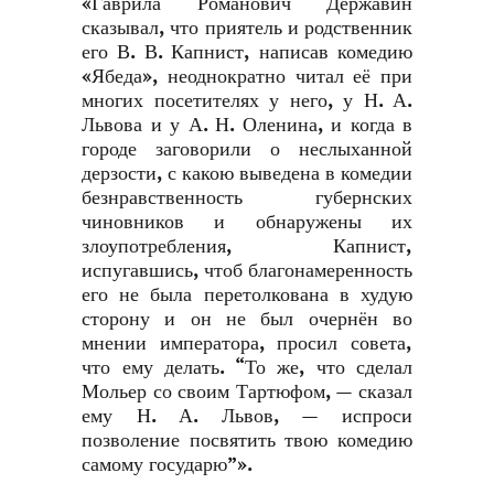
«Гаврила Романович Державин
сказывал, что приятель и родственник
его В. В. Капнист, написав комедию
«Ябеда», неоднократно читал её при
многих посетителях у него, у Н. А.
Львова и у А. Н. Оленина, и когда в
городе заговорили о неслыханной
дерзости, с какою выведена в комедии
безнравственность губернских
чиновников и обнаружены их
злоупотребления, Капнист,
испугавшись, чтоб благонамеренность
его не была перетолкована в худую
сторону и он не был очернён во
мнении императора, просил совета,
что ему делать. “То же, что сделал
Мольер со своим Тартюфом, — сказал
ему Н. А. Львов, — испроси
позволение посвятить твою комедию
самому государю”».