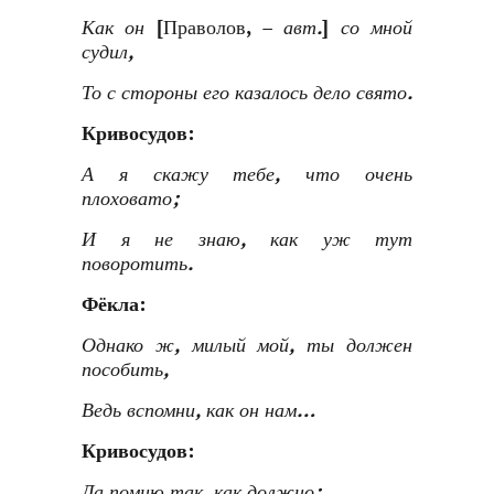
Как он
[Праволов, –
авт.
]
со мной
судил,
То с стороны его казалось дело свято.
Кривосудов:
А я скажу тебе, что очень
плоховато;
И я не знаю, как уж тут
поворотить.
Фёкла:
Однако ж, милый мой, ты должен
пособить,
Ведь вспомни, как он нам…
Кривосудов:
Да помню так, как должно;