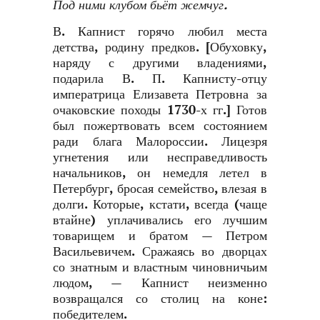
Под ними клубом бьёт жемчу́г.
В. Капнист горячо любил места
детства, родину предков. [Обуховку,
наряду с другими владениями,
подарила В. П. Капнисту-отцу
императрица Елизавета Петровна за
очаковские походы 1730-х гг.] Готов
был пожертвовать всем состоянием
ради блага Малороссии. Лицезря
угнетения или несправедливость
начальников, он немедля летел в
Петербург, бросая семейство, влезая в
долги. Которые, кстати, всегда (чаще
втайне) уплачивались его лучшим
товарищем и братом — Петром
Васильевичем. Сражаясь во дворцах
со знатным и властным чиновничьим
людом, — Капнист неизменно
возвращался со столиц на коне:
победителем.