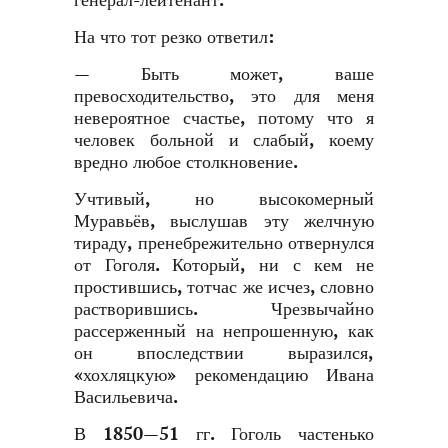
генерал-лейтенант.
На что тот резко ответил:
— Быть может, ваше
превосходительство, это для меня
невероятное счастье, потому что я
человек больной и слабый, коему
вредно любое столкновение.
Учтивый, но высокомерный
Муравьёв, выслушав эту желчную
тираду, пренебрежительно отвернулся
от Гоголя. Который, ни с кем не
простившись, тотчас же исчез, словно
растворившись. Чрезвычайно
рассерженный на непрошенную, как
он впоследствии выразился,
«хохляцкую» рекомендацию Ивана
Васильевича.
В 1850—51 гг. Гоголь частенько