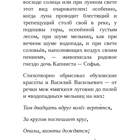
восходе солнца или при лунном свете
этот вид очарователен: особенно,
когда луна проводит блестящий и
трепещущий столб свой в реке, у
подошвы горы, осенённой густым
лесом, при шуме мельниц, как при
вечном шуме водопада, и при свете
соловьёв, наполняющих воздух своим
пением», — живописала родовое
гнездо дочь Капниста — Софья.
Стихотворно обрисовал обуховские
красо́ты и Василий Васильевич — от
речки меж «мягких» луговин до полей
и «водопадных» мельниц на них:
Там двадцать вдруг колёс вертя́тся,
За кругом поспешает круг,
Опалы, яхонты дождятся
;