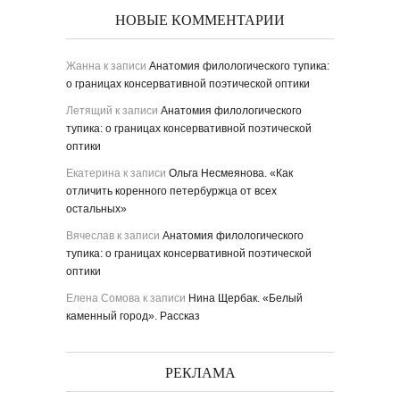
НОВЫЕ КОММЕНТАРИИ
Жанна
к записи
Анатомия филологического тупика:
о границах консервативной поэтической оптики
Летящий
к записи
Анатомия филологического
тупика: о границах консервативной поэтической
оптики
Екатерина
к записи
Ольга Несмеянова. «Как
отличить коренного петербуржца от всех
остальных»
Вячеслав
к записи
Анатомия филологического
тупика: о границах консервативной поэтической
оптики
Елена Сомова
к записи
Нина Щербак. «Белый
каменный город». Рассказ
РЕКЛАМА