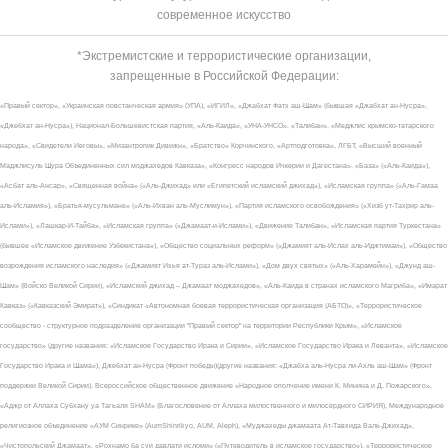
современное искусство
*Экстремистские и террористические организации,
запрещенные в Российской Федерации:
«Правый сектор», «Украинская повстанческая армия» (УПА), «ИГИЛ», «Джабхат Фатх аш-Шам» (бывшая «Джабхат ан-Нусра»,
«Джебхат ан-Нусра»), Национал-Большевистская партия, «Аль-Каида», «УНА-УНСО», «Талибан», «Меджлис крымско-татарского
народа», «Свидетели Иеговы», «Мизантропик Дивижн», «Братство» Корчинского, «Артподготовка», ЛГБТ, «Высший военный
Маджлисуль Шура Объединенных сил моджахедов Кавказа», «Конгресс народов Ичкерии и Дагестана», «База» («Аль-Каида»),
«Асбат аль-Ансар», «Священная война» («Аль-Джихад» или «Египетский исламский джихад»), «Исламская группа» («Аль-Гамаа
аль-Исламия»), «Братья-мусульмане» («Аль-Ихван аль-Муслимун»), «Партия исламского освобождения» («Хизб ут-Тахрир аль-
Ислами»), «Лашкар-И-Тайба», «Исламская группа» («Джамаат-и-Ислами»), «Движение Талибан», «Исламская партия Туркестана»
(бывшее «Исламское движение Узбекистана»), «Общество социальных реформ» («Джамият аль-Ислах аль-Иджтимаи»), «Общество
возрождения исламского наследия» («Джамият Ихья ат-Тураз аль-Ислами»), «Дом двух святых» («Аль-Харамейн»), «Джунд аш-
Шам» (Войско Великой Сирии), «Исламский джихад – Джамаат моджахедов», «Аль-Каида в странах исламского Магриба», «Имарат
Кавказ» («Кавказский Эмират»), «Синдикат «Автономная боевая террористическая организация (АБТО)», «Террористическое
сообщество - структурное подразделение организации "Правый сектор" на территории Республики Крым», «Исламское
государство» (другие названия: «Исламское Государство Ирака и Сирии», «Исламское Государство Ирака и Леванта», «Исламское
Государство Ирака и Шама»), Джебхат ан-Нусра (Фронт победы)(другие названия: «Джабха аль-Нусра ли-Ахль аш-Шам» (Фронт
поддержки Великой Сирии), Всероссийское общественное движение «Народное ополчение имени К. Минина и Д. Пожарского»,
«Аджр от Аллаха Субхану уа Тагьаля SHAM» (Благословение от Аллаха милоственного и милосердного СИРИЯ), Международное
религиозное объединение «АУМ Синрике» (AumShinrikyo, AUM, Aleph), «Муджахеды джамаата Ат-Тавхида Валь-Джихад»,
«Чистопольский Джамаат», «Рохнамо ба суи давлати исломи» («Путеводитель в исламское государство»), «Террористическое