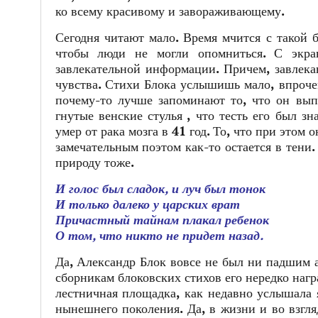
ко всему красивому и завораживающему.
Сегодня читают мало. Время мчится с такой б
чтобы люди не могли опомниться. С экран
завлекательной информации. Причем, завлека
чувства. Стихи Блока услышишь мало, впроче
почему-то лучше запоминают то, что он выпи
гнутые венские стулья , что тесть его был 
умер от рака мозга в 41 год. То, что при это
замечательным поэтом как-то остается в тени.
природу тоже.
И голос был сладок, и луч был тонок
И только далеко у царских врат
Причастный тайнам плакал ребенок
О том, что никто не придет назад.
Да, Александр Блок вовсе не был ни падшим 
сборникам блоковских стихов его нередко нагр
лестничная площадка, как недавно услышала 
нынешнего поколения. Да, в жизни и во взгл