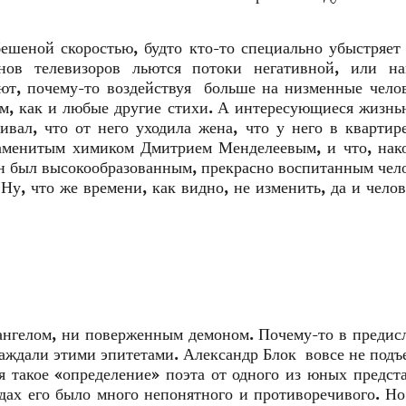
ешеной скоростью, будто кто-то специально убыстряет 
ов телевизоров льются потоки негативной, или на
ют, почему-то воздействуя больше на низменные чело
м, как и любые другие стихи. А интересующиеся жизнь
вал, что от него уходила жена, что у него в квартир
знаменитым химиком Дмитрием Менделеевым, и что, нак
м он был высокообразованным, прекрасно воспитанным чел
 Ну, что же времени, как видно, не изменить, да и чело
ангелом, ни поверженным демоном. Почему-то в предис
аждали этими эпитетами. Александр Блок вовсе не подъе
я такое «определение» поэта от одного из юных предст
ядах его было много непонятного и противоречивого. Н