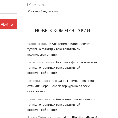
15.07.2019
Михаил Садовский
НОВЫЕ КОММЕНТАРИИ
Жанна
к записи
Анатомия филологического
тупика: о границах консервативной
поэтической оптики
Летящий
к записи
Анатомия филологического
тупика: о границах консервативной
поэтической оптики
Екатерина
к записи
Ольга Несмеянова. «Как
отличить коренного петербуржца от всех
остальных»
Вячеслав
к записи
Анатомия филологического
тупика: о границах консервативной
поэтической оптики
Елена Сомова
к записи
Нина Щербак. «Белый