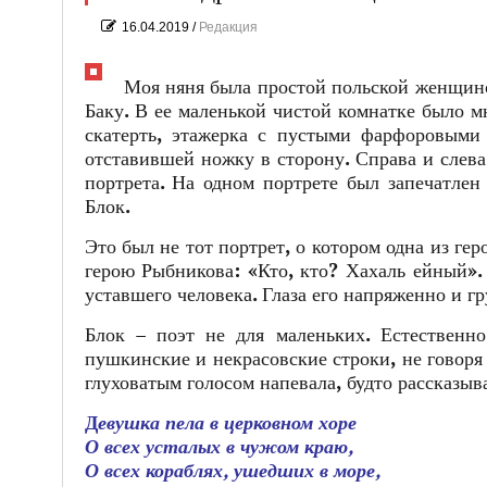
16.04.2019
/
Редакция
Моя няня была простой польской женщино
Баку. В ее маленькой чистой комнатке было 
скатерть, этажерка с пустыми фарфоровыми
отставившей ножку в сторону. Справа и слева
портрета. На одном портрете был запечатлен
Блок.
Это был не тот портрет, о котором одна из ге
герою Рыбникова: «Кто, кто? Хахаль ейный».
уставшего человека. Глаза его напряженно и гр
Блок – поэт не для маленьких. Естественн
пушкинские и некрасовские строки, не говоря 
глуховатым голосом напевала, будто рассказыв
Д
евушка пела в церковном хоре
О всех усталых в чужом краю,
О всех кораблях, ушедших в море,