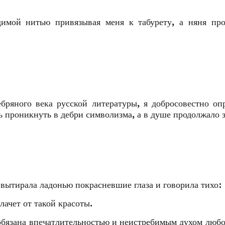
димой нитью привязывая меня к табурету, а няня про
бряного века русской литературы, я добросовестно оп
 проникнуть в дебри символизма, а в душе продолжало з
 вытирала ладонью покрасневшие глаза и говорила тихо:
лачет от такой красоты.
 обязана впечатлительностью и неистребимым духом люб