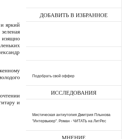
ДОБАВИТЬ В ИЗБРАННОЕ
 и яркий
 зеленая
 изящно
аленьких
лександр
оженному
Подобрать свой оффер
молодого
ИССЛЕДОВАНИЯ
очтении
гитару и
Мистическая антиутопия Дмитрия Плынова
"Интервьюер". Роман - ЧИТАТЬ на ЛитРес
МНЕНИЕ