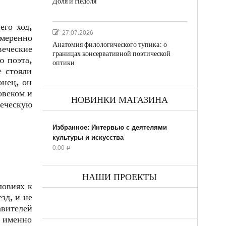
Доля и Недоля
его ход,
27.07.2026
меренно
Анатомия филологического тупика: о
веческие
границах консервативной поэтической
ю поэта,
оптики
е стояли
онец, он
овеком и
НОВИНКИ МАГАЗИНА
веческую
Избранное: Интервью с деятелями
культуры и искусства
0.00
Р
НАШИ ПРОЕКТЫ
ловиях к
зд, и не
авителей
о именно