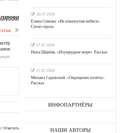
30.07.2026
гирова
Елена Сомова. «Не покинутые небеса».
Стихо-проза
атья
актёр
27.07.2026
амов
Нина Щербак. «Изумрудное море». Рассказ
акция
27.07.2026
Михаил Садовский. «Ощущение полёта».
Рассказ
ИНФОПАРТНЁРЫ
/
Ответить
НАШИ АВТОРЫ