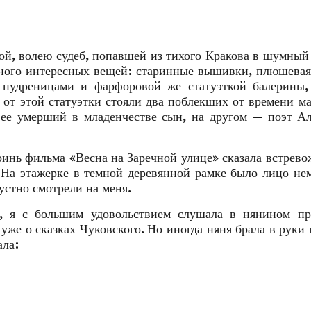
й, волею судеб, попавшей из тихого Кракова в шумный
много интересных вещей: старинные вышивки, плюшевая
 пудреницами и фарфоровой же статуэткой балерины,
 от этой статуэтки стояли два поблекших от времени м
 ее умерший в младенчестве сын, на другом — поэт А
роинь фильма «Весна на Заречной улице» сказала встрев
 На этажерке в темной деревянной рамке было лицо не
устно смотрели на меня.
о, я с большим удовольствием слушала в нянином пр
уже о сказках Чуковского. Но иногда няня брала в руки 
ала: