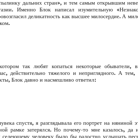
«пылинку дальних стран», и тем самым открывшим нев
тазии. Именно Блок написал изумительную «Незнак
овозгласил деликатность как высшее милосердие. А мил
ком.
котором так любят копаться некоторые обыватели, 
ас, действительно тяжелого и неприглядного. А тем,
ты, Блок давно и насмешливо ответил:
лувека спустя, я разглядывала его портрет на няниной э
ой рамке затерялся. Но почему-то мне казалось, да 
му седеющему человеку было бы радостно услышать пе