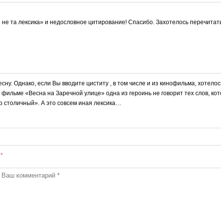
 не та лексика» и недословное цитирование! Спасибо. Захотелось перечитать
сну. Однако, если Вы вводите циститу , в том числе и из кинофильма, хотело
 фильме «Весна на Заречной улице» одна из героинь не говорит тех слов, ко
р столичный». А это совсем иная лексика…
ы
*