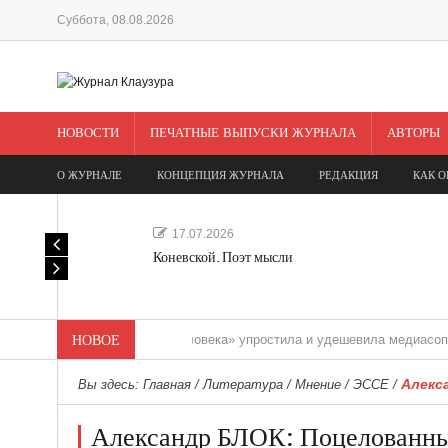
Суббота, 08.08.2026
НОВОСТИ
ПЕЧАТНЫЕ ВЫПУСКИ ЖУРНАЛА
АВТОРЫ
О ЖУРНАЛЕ
КОНЦЕПЦИЯ ЖУРНАЛА
РЕДАКЦИЯ
КАК О
17.07.2026
Коневской. Поэт мысли
«Редакция одного человека» упростила и удешевила медиасопровожден
НОВОЕ
Алекс
Вы здесь:
Главная
/
Литература
/
Мнение
/
ЭССЕ
/
Александр БЛОК: Поцелованны