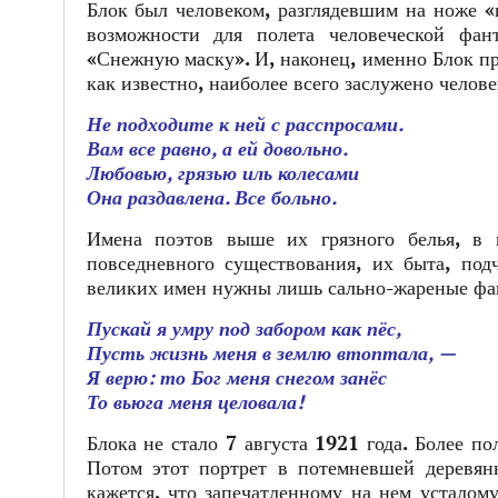
Блок был человеком, разглядевшим на ноже 
возможности для полета человеческой фан
«Снежную маску». И, наконец, именно Блок пр
как известно, наиболее всего заслужено челове
Не подходите к ней с расспросами.
Вам все равно, а ей довольно.
Любовью, грязью иль колесами
Она раздавлена. Все больно.
Имена поэтов выше их грязного белья, в 
повседневного существования, их быта, подч
великих имен нужны лишь сально-жареные фак
Пускай я умру под забором как пёс,
Пусть жизнь меня в землю втоптала, —
Я верю: то Бог меня снегом занёс
То вьюга меня целовала!
Блока не стало 7 августа 1921 года. Более по
Потом этот портрет в потемневшей деревянн
кажется, что запечатленному на нем устало