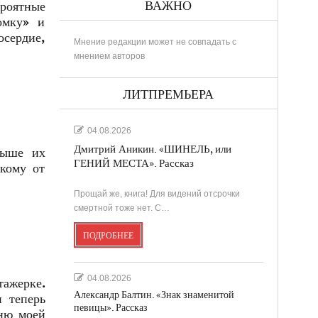
ВАЖНО
ероятные
омку» и
осердие,
Мнение редакции может не совпадать с
мнением авторов
ЛИТПРЕМЬЕРА
04.08.2026
Дмитрий Аникин. «ШИНЕЛЬ, или
выше их
ГЕНИЙ МЕСТА». Рассказ
 кому от
Прощай же, книга! Для видений отсрочки
смертной тоже нет. С…
ПОДРОБНЕЕ
04.08.2026
тажерке.
Александр Балтин. «Знак знаменитой
и теперь
певицы». Рассказ
сню моей