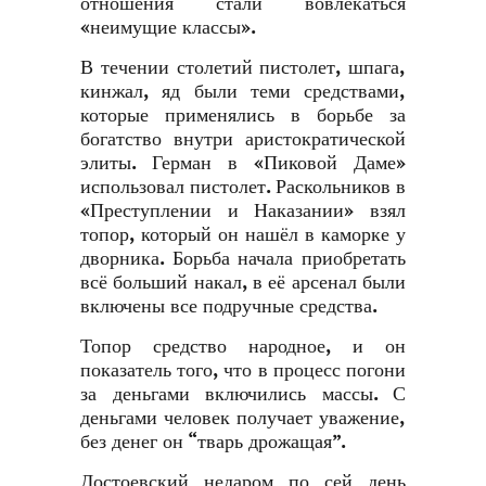
отношения стали вовлекаться
«неимущие классы».
В течении столетий пистолет, шпага,
кинжал, яд были теми средствами,
которые применялись в борьбе за
богатство внутри аристократической
элиты. Герман в «Пиковой Даме»
использовал пистолет. Раскольников в
«Преступлении и Наказании» взял
топор, который он нашёл в каморке у
дворника. Борьба начала приобретать
всё больший накал, в её арсенал были
включены все подручные средства.
Топор средство народное, и он
показатель того, что в процесс погони
за деньгами включились массы. С
деньгами человек получает уважение,
без денег он “тварь дрожащая”.
Достоевский недаром по сей день