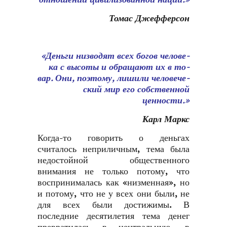
Томас Джефферсон
—
«День­ги низ­во­дят всех бо­гов че­ло­ве­
ка с вы­со­ты и об­ра­ща­ют их в то­
вар. Они, по­это­му, ли­ши­ли че­ло­ве­че­
ский мир
его
соб­ст­вен­ной
ценности
.»
Карл Маркс
Когда-то говорить о деньгах
считалось неприличным, тема была
недостойной общественного
внимания не только потому, что
воспринималась как «низменная», но
и потому, что не у всех они были, не
для всех были достижимы. В
последние десятилетия тема денег