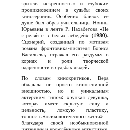
зрителя искренностью и глубоким
проникновением в судьбы своих
киногероинь. Особенно близок её
душе был образ учительницы Нонны
Юрьевны в ленте Р. Нахабетова «Не
стреляйте в белых лебедей» (1980).
Сценарий, созданный по мотивам
романа фронтовика-писателя Бориса
Васильева, отражал его раздумья о
корнях и роли творческой
одарённости в судьбах людей.
По словам кинокритиков, Вера
обладала не просто киногеничной
внешностью, но и уникальным
актерским типом: хрупкая девушка,
которая имеет скрытую силу и
цельность, ломкую пластику,
точность «психологического жеста» —
благодаря своей необыкновенной
интуиции и врождённому артистизму.