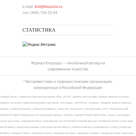
e-mail:
text@klauzura.ru
тел. (495) 726-25-04
СТАТИСТИКА
Журнал Клаузура — Необычный взгляд на
современное искусство
*Экстремистские и террористические организации,
запрещенные в Российской Федерации:
«Правый сектор», «Украинская повстанческая армия» (УПА), «ИГИЛ», «Джабхат Фатх аш-Шам» (бывшая «Джабхат ан-Нусра»,
«Джебхат ан-Нусра»), Национал-Большевистская партия, «Аль-Каида», «УНА-УНСО», «Талибан», «Меджлис крымско-татарского
народа», «Свидетели Иеговы», «Мизантропик Дивижн», «Братство» Корчинского, «Артподготовка», ЛГБТ, «Высший военный
Маджлисуль Шура Объединенных сил моджахедов Кавказа», «Конгресс народов Ичкерии и Дагестана», «База» («Аль-Каида»),
«Асбат аль-Ансар», «Священная война» («Аль-Джихад» или «Египетский исламский джихад»), «Исламская группа» («Аль-Гамаа
аль-Исламия»), «Братья-мусульмане» («Аль-Ихван аль-Муслимун»), «Партия исламского освобождения» («Хизб ут-Тахрир аль-
Ислами»), «Лашкар-И-Тайба», «Исламская группа» («Джамаат-и-Ислами»), «Движение Талибан», «Исламская партия Туркестана»