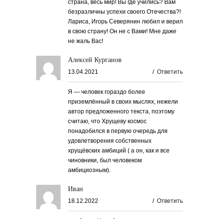
страна, весь мир! Вы где учились? Вам
безразличны успехи своего Отечества?!
Лариса, Игорь Северянин любил и верил
в свою страну! Он не с Вами! Мне даже
не жаль Вас!
Алексей Курганов
13.04.2021
/
Ответить
Я — человек гораздо более
приземлённый в своих мыслях, нежели
автор предложенного текста, поэтому
считаю, что Хрущеву космос
понадобился в первую очередь для
удовлетворения собственных
хрущёвских амбиций ( а он, как и все
чиновники, был человеком
амбициозным).
Иван
18.12.2022
/
Ответить