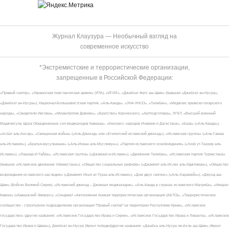
Журнал Клаузура — Необычный взгляд на
современное искусство
*Экстремистские и террористические организации,
запрещенные в Российской Федерации:
«Правый сектор», «Украинская повстанческая армия» (УПА), «ИГИЛ», «Джабхат Фатх аш-Шам» (бывшая «Джабхат ан-Нусра»,
«Джебхат ан-Нусра»), Национал-Большевистская партия, «Аль-Каида», «УНА-УНСО», «Талибан», «Меджлис крымско-татарского
народа», «Свидетели Иеговы», «Мизантропик Дивижн», «Братство» Корчинского, «Артподготовка», ЛГБТ, «Высший военный
Маджлисуль Шура Объединенных сил моджахедов Кавказа», «Конгресс народов Ичкерии и Дагестана», «База» («Аль-Каида»),
«Асбат аль-Ансар», «Священная война» («Аль-Джихад» или «Египетский исламский джихад»), «Исламская группа» («Аль-Гамаа
аль-Исламия»), «Братья-мусульмане» («Аль-Ихван аль-Муслимун»), «Партия исламского освобождения» («Хизб ут-Тахрир аль-
Ислами»), «Лашкар-И-Тайба», «Исламская группа» («Джамаат-и-Ислами»), «Движение Талибан», «Исламская партия Туркестана»
(бывшее «Исламское движение Узбекистана»), «Общество социальных реформ» («Джамият аль-Ислах аль-Иджтимаи»), «Общество
возрождения исламского наследия» («Джамият Ихья ат-Тураз аль-Ислами»), «Дом двух святых» («Аль-Харамейн»), «Джунд аш-
Шам» (Войско Великой Сирии), «Исламский джихад – Джамаат моджахедов», «Аль-Каида в странах исламского Магриба», «Имарат
Кавказ» («Кавказский Эмират»), «Синдикат «Автономная боевая террористическая организация (АБТО)», «Террористическое
сообщество - структурное подразделение организации "Правый сектор" на территории Республики Крым», «Исламское
государство» (другие названия: «Исламское Государство Ирака и Сирии», «Исламское Государство Ирака и Леванта», «Исламское
Государство Ирака и Шама»), Джебхат ан-Нусра (Фронт победы)(другие названия: «Джабха аль-Нусра ли-Ахль аш-Шам» (Фронт