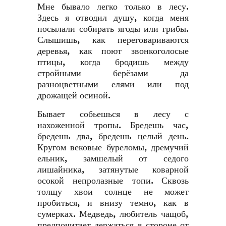
Мне бывало легко только в лесу.
Здесь я отводил душу, когда меня
посылали собирать ягоды или грибы.
Слышишь, как переговариваются
деревья, как поют звонкоголосые
птицы, когда бродишь между
стройными берёзами да
разноцветными елями или под
дрожащей осиной.
Бывает собьешься в лесу с
нахоженной тропы. Бредешь час,
бредешь два, бредешь целый день.
Кругом вековые буреломы, дремучий
ельник, замшелый от седого
лишайника, затянутые коварной
осокой непролазные топи. Сквозь
толщу хвои солнце не может
пробиться, и внизу темно, как в
сумерках. Медведь, любитель чащоб,
предпочитает держаться в стороне от