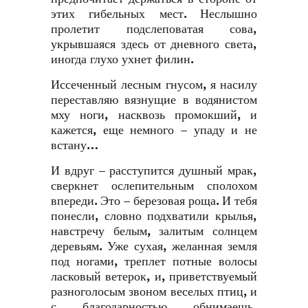
этих гибельных мест. Неслышно
пролетит подслеповатая сова,
укрывшаяся здесь от дневного света,
иногда глухо ухнет филин.
Иссеченный лесным гнусом, я насилу
переставляю вязнущие в водянистом
мху ноги, насквозь промокший, и
кажется, еще немного – упаду и не
встану…
И вдруг – расступится душный мрак,
сверкнет ослепительным сполохом
впереди. Это – березовая роща. И тебя
понесли, словно подхватили крылья,
навстречу белым, залитым солнцем
деревьям. Уже сухая, желанная земля
под ногами, треплет потные волосы
ласковый ветерок, и, приветствуемый
разноголосым звоном веселых птиц, и
с благодарностью обнимаешь,