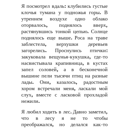
Я посмотрел вдаль: клубились густые
клочья тумана у подножья горы. В
утреннем воздухе одно облако
оторвалось, поднялось вверх,
растянувшись тонкой цепью. Солнце
поднялось еще выше. Роса на траве
заблестела, верхушки деревьев
загорелись. Проснулись птички:
закуковала вещунья-кукушка, где-то
насвистывала крапивница, в кустах
запел соловей, а в бесконечной
вышине пели тысячи птиц на разные
лады. Они, казалось, радостным
хором встречали меня, ласкали мой
слух, вместе с ласковой прохладой
нежили.
Я любил ходить в лес. Давно заметил,
что в лесу я не то чтобы
преображался, но делался как-то