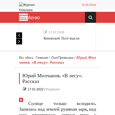
ТЕЛЕГРАМ
Меню
17.07.2026
Коневской. Поэт мысли
Юрий Мол
Вы здесь:
Главная
/
ЛитПремьера
/
чанов. «В лесу». Рассказ
Юрий Молчанов. «В лесу».
Рассказ
17.01.2022
/
Редакция
Солнце только всходило.
Занялась над землей румяная заря, над
нею простерлась черная туча с