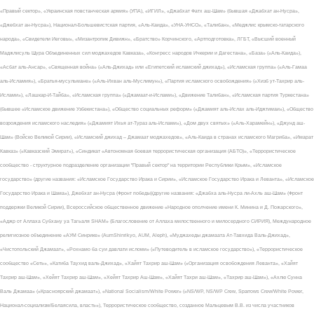
«Правый сектор», «Украинская повстанческая армия» (УПА), «ИГИЛ», «Джабхат Фатх аш-Шам» (бывшая «Джабхат ан-Нусра»,
«Джебхат ан-Нусра»), Национал-Большевистская партия, «Аль-Каида», «УНА-УНСО», «Талибан», «Меджлис крымско-татарского
народа», «Свидетели Иеговы», «Мизантропик Дивижн», «Братство» Корчинского, «Артподготовка», ЛГБТ, «Высший военный
Маджлисуль Шура Объединенных сил моджахедов Кавказа», «Конгресс народов Ичкерии и Дагестана», «База» («Аль-Каида»),
«Асбат аль-Ансар», «Священная война» («Аль-Джихад» или «Египетский исламский джихад»), «Исламская группа» («Аль-Гамаа
аль-Исламия»), «Братья-мусульмане» («Аль-Ихван аль-Муслимун»), «Партия исламского освобождения» («Хизб ут-Тахрир аль-
Ислами»), «Лашкар-И-Тайба», «Исламская группа» («Джамаат-и-Ислами»), «Движение Талибан», «Исламская партия Туркестана»
(бывшее «Исламское движение Узбекистана»), «Общество социальных реформ» («Джамият аль-Ислах аль-Иджтимаи»), «Общество
возрождения исламского наследия» («Джамият Ихья ат-Тураз аль-Ислами»), «Дом двух святых» («Аль-Харамейн»), «Джунд аш-
Шам» (Войско Великой Сирии), «Исламский джихад – Джамаат моджахедов», «Аль-Каида в странах исламского Магриба», «Имарат
Кавказ» («Кавказский Эмират»), «Синдикат «Автономная боевая террористическая организация (АБТО)», «Террористическое
сообщество - структурное подразделение организации "Правый сектор" на территории Республики Крым», «Исламское
государство» (другие названия: «Исламское Государство Ирака и Сирии», «Исламское Государство Ирака и Леванта», «Исламское
Государство Ирака и Шама»), Джебхат ан-Нусра (Фронт победы)(другие названия: «Джабха аль-Нусра ли-Ахль аш-Шам» (Фронт
поддержки Великой Сирии), Всероссийское общественное движение «Народное ополчение имени К. Минина и Д. Пожарского»,
«Аджр от Аллаха Субхану уа Тагьаля SHAM» (Благословение от Аллаха милоственного и милосердного СИРИЯ), Международное
религиозное объединение «АУМ Синрике» (AumShinrikyo, AUM, Aleph), «Муджахеды джамаата Ат-Тавхида Валь-Джихад»,
«Чистопольский Джамаат», «Рохнамо ба суи давлати исломи» («Путеводитель в исламское государство»), «Террористическое
сообщество «Сеть», «Катиба Таухид валь-Джихад», «Хайят Тахрир аш-Шам» («Организация освобождения Леванта», «Хайят
Тахрир аш-Шам», «Хейят Тахрир аш-Шам», «Хейят Тахрир Аш-Шам», «Хайят Тахри аш-Шам», «Тахрир аш-Шам»), «Ахлю Сунна
Валь Джамаа» («Красноярский джамаат»), «National Socialism/White Power» («NS/WP, NS/WP Crew, Sparrows Crew/White Power,
Национал-социализм/Белаясила, власть»), Террористическое сообщество, созданное Мальцевым В.В. из числа участников