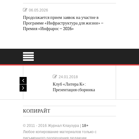
06.05.2026
Продолжается прием заявок на участие в
Программе «Инфраструктура для жизни» –
Премия «Инфрарос – 2026»
24.01.2018
Клуб «Литера К»:
Презентация сборника
«Лучшие одноактные пьесы»
КОПИРАЙТ
© 2011 - 2016 Журнал Клаузура |
18+
Любое копирование материалов только с
письменного разрешения редакции