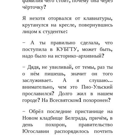
фамилия чего стоит, почему она через
чёрточку?
Я нехотя оторвался от клавиатуры,
крутанулся на кресле, повернувшись
лицом к студентке:
− А ты правильно сделала, что
поступила в КУБГТУ, может быть,
надо было на историко-архивный?
− Дядя, не увиливай, от темы, раз ты
о нём пишешь, значит он того
заслуживает. А я слушаю…
внимательно, чем это Пио-Ульский
прославился? Долго жил в нашем
городе? На Всесвятском1 похоронен?
− Обрёл последние пристанище на
Новом кладбище Белграда, причём, в
день похорон, правительство
Югославии распорядилось почтить