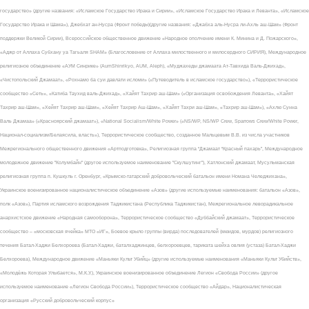
государство» (другие названия: «Исламское Государство Ирака и Сирии», «Исламское Государство Ирака и Леванта», «Исламское
Государство Ирака и Шама»), Джебхат ан-Нусра (Фронт победы)(другие названия: «Джабха аль-Нусра ли-Ахль аш-Шам» (Фронт
поддержки Великой Сирии), Всероссийское общественное движение «Народное ополчение имени К. Минина и Д. Пожарского»,
«Аджр от Аллаха Субхану уа Тагьаля SHAM» (Благословение от Аллаха милоственного и милосердного СИРИЯ), Международное
религиозное объединение «АУМ Синрике» (AumShinrikyo, AUM, Aleph), «Муджахеды джамаата Ат-Тавхида Валь-Джихад»,
«Чистопольский Джамаат», «Рохнамо ба суи давлати исломи» («Путеводитель в исламское государство»), «Террористическое
сообщество «Сеть», «Катиба Таухид валь-Джихад», «Хайят Тахрир аш-Шам» («Организация освобождения Леванта», «Хайят
Тахрир аш-Шам», «Хейят Тахрир аш-Шам», «Хейят Тахрир Аш-Шам», «Хайят Тахри аш-Шам», «Тахрир аш-Шам»), «Ахлю Сунна
Валь Джамаа» («Красноярский джамаат»), «National Socialism/White Power» («NS/WP, NS/WP Crew, Sparrows Crew/White Power,
Национал-социализм/Белаясила, власть»), Террористическое сообщество, созданное Мальцевым В.В. из числа участников
Межрегионального общественного движения «Артподготовка», Религиозная группа “Джамаат “Красный пахарь”, Международное
молодежное движение "Колумбайн" (другое используемое наименование "Скулшутинг"), Хатлонский джамаат, Мусульманская
религиозная группа п. Кушкуль г. Оренбург, «Крымско-татарский добровольческий батальон имени Номана Челеджихана»,
Украинское военизированное националистическое объединение «Азов» (другие используемые наименования: батальон «Азов»,
полк «Азов»), Партия исламского возрождения Таджикистана (Республика Таджикистан), Межрегиональное леворадикальное
анархистское движение «Народная самооборона», Террористическое сообщество «Дуббайский джамаат», Террористическое
сообщество – «московская ячейка» МТО «ИГ», Боевое крыло группы (вирда) последователей (мюидов, мурдов) религиозного
течения Батал-Хаджи Белхороева (Батал-Хаджи, баталхаджинцев, белхороевцев, тариката шейха овлия (устаза) Батал-Хаджи
Белхороева), Международное движение «Маньяки Культ Убийц» (другие используемые наименования «Маньяки Культ Убийств»,
«Молодёжь Которая Улыбается», М.К.У.), Украинское военизированное объединение Легион «Свобода России» (другое
используемое наименование «Легион Свобода России»), Террористическое сообщество «Айдар», Националистическая
организация «Русский добровольческий корпус»