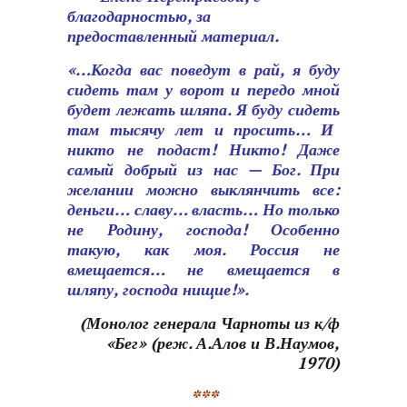
благодарностью, за
предоставленный материал.
«…Когда вас поведут в рай, я буду
сидеть там у ворот и передо мной
будет лежать шляпа. Я буду сидеть
там тысячу лет и просить… И
никто не подаст! Никто! Даже
самый добрый из нас — Бог. При
желании можно выклянчить все:
деньги… славу… власть… Но только
не Родину, господа! Особенно
такую, как моя. Россия не
вмещается… не вмещается в
шляпу, господа нищие!».
(Монолог генерала Чарноты из к/ф
«Бег» (реж. А.Алов и В.Наумов,
1970)
***