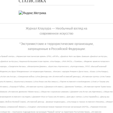
СТАТИСТИКА
Журнал Клаузура — Необычный взгляд на
современное искусство
*Экстремистские и террористические организации,
запрещенные в Российской Федерации:
«Правый сектор», «Украинская повстанческая армия» (УПА), «ИГИЛ», «Джабхат Фатх аш-Шам» (бывшая «Джабхат ан-Нусра»,
«Джебхат ан-Нусра»), Национал-Большевистская партия, «Аль-Каида», «УНА-УНСО», «Талибан», «Меджлис крымско-татарского
народа», «Свидетели Иеговы», «Мизантропик Дивижн», «Братство» Корчинского, «Артподготовка», ЛГБТ, «Высший военный
Маджлисуль Шура Объединенных сил моджахедов Кавказа», «Конгресс народов Ичкерии и Дагестана», «База» («Аль-Каида»),
«Асбат аль-Ансар», «Священная война» («Аль-Джихад» или «Египетский исламский джихад»), «Исламская группа» («Аль-Гамаа
аль-Исламия»), «Братья-мусульмане» («Аль-Ихван аль-Муслимун»), «Партия исламского освобождения» («Хизб ут-Тахрир аль-
Ислами»), «Лашкар-И-Тайба», «Исламская группа» («Джамаат-и-Ислами»), «Движение Талибан», «Исламская партия Туркестана»
(бывшее «Исламское движение Узбекистана»), «Общество социальных реформ» («Джамият аль-Ислах аль-Иджтимаи»), «Общество
возрождения исламского наследия» («Джамият Ихья ат-Тураз аль-Ислами»), «Дом двух святых» («Аль-Харамейн»), «Джунд аш-
Шам» (Войско Великой Сирии), «Исламский джихад – Джамаат моджахедов», «Аль-Каида в странах исламского Магриба», «Имарат
Кавказ» («Кавказский Эмират»), «Синдикат «Автономная боевая террористическая организация (АБТО)», «Террористическое
сообщество - структурное подразделение организации "Правый сектор" на территории Республики Крым», «Исламское