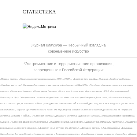
СТАТИСТИКА
Журнал Клаузура — Необычный взгляд на
современное искусство
*Экстремистские и террористические организации,
запрещенные в Российской Федерации:
«Правый сектор», «Украинская повстанческая армия» (УПА), «ИГИЛ», «Джабхат Фатх аш-Шам» (бывшая «Джабхат ан-Нусра»,
«Джебхат ан-Нусра»), Национал-Большевистская партия, «Аль-Каида», «УНА-УНСО», «Талибан», «Меджлис крымско-татарского
народа», «Свидетели Иеговы», «Мизантропик Дивижн», «Братство» Корчинского, «Артподготовка», ЛГБТ, «Высший военный
Маджлисуль Шура Объединенных сил моджахедов Кавказа», «Конгресс народов Ичкерии и Дагестана», «База» («Аль-Каида»),
«Асбат аль-Ансар», «Священная война» («Аль-Джихад» или «Египетский исламский джихад»), «Исламская группа» («Аль-Гамаа
аль-Исламия»), «Братья-мусульмане» («Аль-Ихван аль-Муслимун»), «Партия исламского освобождения» («Хизб ут-Тахрир аль-
Ислами»), «Лашкар-И-Тайба», «Исламская группа» («Джамаат-и-Ислами»), «Движение Талибан», «Исламская партия Туркестана»
(бывшее «Исламское движение Узбекистана»), «Общество социальных реформ» («Джамият аль-Ислах аль-Иджтимаи»), «Общество
возрождения исламского наследия» («Джамият Ихья ат-Тураз аль-Ислами»), «Дом двух святых» («Аль-Харамейн»), «Джунд аш-
Шам» (Войско Великой Сирии), «Исламский джихад – Джамаат моджахедов», «Аль-Каида в странах исламского Магриба», «Имарат