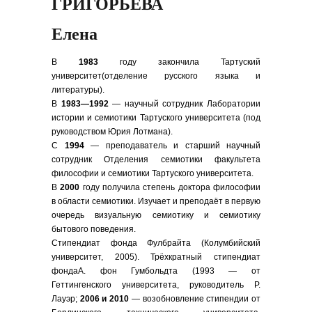
ГРИГОРЬЕВА
Елена
В
1983
году закончила Тартуский
университет(отделение русского языка и
литературы).
В
1983—1992
— научный сотрудник Лаборатории
истории и семиотики Тартуского университета (под
руководством Юрия Лотмана).
С
1994
— преподаватель и старший научный
сотрудник Отделения семиотики факультета
философии и семиотики Тартуского университета.
В
2000
году получила степень доктора философии
в области семиотики. Изучает и преподаёт в первую
очередь визуальную семиотику и семиотику
бытового поведения.
Стипендиат фонда Фулбрайта (Колумбийский
университет, 2005). Трёхкратный стипендиат
фондаА. фон Гумбольдта (1993 — от
Геттингенского университета, руководитель Р.
Лауэр;
2006 и 2010
— возобновление стипендии от