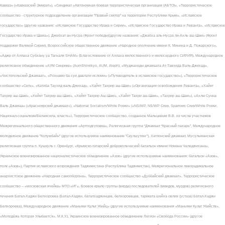
Кавказ» («Кавказский Эмират»), «Синдикат «Автономная боевая террористическая организация (АБТО)», «Террористическое
сообщество - структурное подразделение организации "Правый сектор" на территории Республики Крым», «Исламское
государство» (другие названия: «Исламское Государство Ирака и Сирии», «Исламское Государство Ирака и Леванта», «Исламское
Государство Ирака и Шама»), Джебхат ан-Нусра (Фронт победы)(другие названия: «Джабха аль-Нусра ли-Ахль аш-Шам» (Фронт
поддержки Великой Сирии), Всероссийское общественное движение «Народное ополчение имени К. Минина и Д. Пожарского»,
«Аджр от Аллаха Субхану уа Тагьаля SHAM» (Благословение от Аллаха милоственного и милосердного СИРИЯ), Международное
религиозное объединение «АУМ Синрике» (AumShinrikyo, AUM, Aleph), «Муджахеды джамаата Ат-Тавхида Валь-Джихад»,
«Чистопольский Джамаат», «Рохнамо ба суи давлати исломи» («Путеводитель в исламское государство»), «Террористическое
сообщество «Сеть», «Катиба Таухид валь-Джихад», «Хайят Тахрир аш-Шам» («Организация освобождения Леванта», «Хайят
Тахрир аш-Шам», «Хейят Тахрир аш-Шам», «Хейят Тахрир Аш-Шам», «Хайят Тахри аш-Шам», «Тахрир аш-Шам»), «Ахлю Сунна
Валь Джамаа» («Красноярский джамаат»), «National Socialism/White Power» («NS/WP, NS/WP Crew, Sparrows Crew/White Power,
Национал-социализм/Белаясила, власть»), Террористическое сообщество, созданное Мальцевым В.В. из числа участников
Межрегионального общественного движения «Артподготовка», Религиозная группа “Джамаат “Красный пахарь”, Международное
молодежное движение "Колумбайн" (другое используемое наименование "Скулшутинг"), Хатлонский джамаат, Мусульманская
религиозная группа п. Кушкуль г. Оренбург, «Крымско-татарский добровольческий батальон имени Номана Челеджихана»,
Украинское военизированное националистическое объединение «Азов» (другие используемые наименования: батальон «Азов»,
полк «Азов»), Партия исламского возрождения Таджикистана (Республика Таджикистан), Межрегиональное леворадикальное
анархистское движение «Народная самооборона», Террористическое сообщество «Дуббайский джамаат», Террористическое
сообщество – «московская ячейка» МТО «ИГ», Боевое крыло группы (вирда) последователей (мюидов, мурдов) религиозного
течения Батал-Хаджи Белхороева (Батал-Хаджи, баталхаджинцев, белхороевцев, тариката шейха овлия (устаза) Батал-Хаджи
Белхороева), Международное движение «Маньяки Культ Убийц» (другие используемые наименования «Маньяки Культ Убийств»,
«Молодёжь Которая Улыбается», М.К.У.), Украинское военизированное объединение Легион «Свобода России» (другое