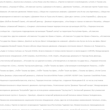
аль-Исламия»), «Братья-мусульмане» («Аль-Ихван аль-Муслимун»), «Партия исламского освобождения» («Хизб ут-Тахрир аль-
Ислами»), «Лашкар-И-Тайба», «Исламская группа» («Джамаат-и-Ислами»), «Движение Талибан», «Исламская партия Туркестана»
(бывшее «Исламское движение Узбекистана»), «Общество социальных реформ» («Джамият аль-Ислах аль-Иджтимаи»), «Общество
возрождения исламского наследия» («Джамият Ихья ат-Тураз аль-Ислами»), «Дом двух святых» («Аль-Харамейн»), «Джунд аш-
Шам» (Войско Великой Сирии), «Исламский джихад – Джамаат моджахедов», «Аль-Каида в странах исламского Магриба», «Имарат
Кавказ» («Кавказский Эмират»), «Синдикат «Автономная боевая террористическая организация (АБТО)», «Террористическое
сообщество - структурное подразделение организации "Правый сектор" на территории Республики Крым», «Исламское
государство» (другие названия: «Исламское Государство Ирака и Сирии», «Исламское Государство Ирака и Леванта», «Исламское
Государство Ирака и Шама»), Джебхат ан-Нусра (Фронт победы)(другие названия: «Джабха аль-Нусра ли-Ахль аш-Шам» (Фронт
поддержки Великой Сирии), Всероссийское общественное движение «Народное ополчение имени К. Минина и Д. Пожарского»,
«Аджр от Аллаха Субхану уа Тагьаля SHAM» (Благословение от Аллаха милоственного и милосердного СИРИЯ), Международное
религиозное объединение «АУМ Синрике» (AumShinrikyo, AUM, Aleph), «Муджахеды джамаата Ат-Тавхида Валь-Джихад»,
«Чистопольский Джамаат», «Рохнамо ба суи давлати исломи» («Путеводитель в исламское государство»), «Террористическое
сообщество «Сеть», «Катиба Таухид валь-Джихад», «Хайят Тахрир аш-Шам» («Организация освобождения Леванта», «Хайят
Тахрир аш-Шам», «Хейят Тахрир аш-Шам», «Хейят Тахрир Аш-Шам», «Хайят Тахри аш-Шам», «Тахрир аш-Шам»), «Ахлю Сунна
Валь Джамаа» («Красноярский джамаат»), «National Socialism/White Power» («NS/WP, NS/WP Crew, Sparrows Crew/White Power,
Национал-социализм/Белаясила, власть»), Террористическое сообщество, созданное Мальцевым В.В. из числа участников
Межрегионального общественного движения «Артподготовка», Религиозная группа “Джамаат “Красный пахарь”, Международное
молодежное движение "Колумбайн" (другое используемое наименование "Скулшутинг"), Хатлонский джамаат, Мусульманская
религиозная группа п. Кушкуль г. Оренбург, «Крымско-татарский добровольческий батальон имени Номана Челеджихана»,
Украинское военизированное националистическое объединение «Азов» (другие используемые наименования: батальон «Азов»,
полк «Азов»), Партия исламского возрождения Таджикистана (Республика Таджикистан), Межрегиональное леворадикальное
анархистское движение «Народная самооборона», Террористическое сообщество «Дуббайский джамаат», Террористическое