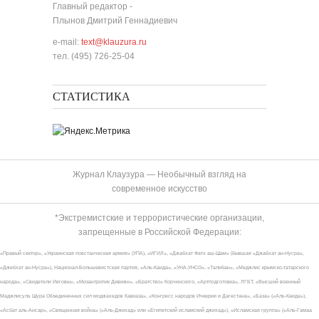
Главный редактор -
Плынов Дмитрий Геннадиевич
e-mail:
text@klauzura.ru
тел. (495) 726-25-04
СТАТИСТИКА
Журнал Клаузура — Необычный взгляд на
современное искусство
*Экстремистские и террористические организации,
запрещенные в Российской Федерации:
«Правый сектор», «Украинская повстанческая армия» (УПА), «ИГИЛ», «Джабхат Фатх аш-Шам» (бывшая «Джабхат ан-Нусра»,
«Джебхат ан-Нусра»), Национал-Большевистская партия, «Аль-Каида», «УНА-УНСО», «Талибан», «Меджлис крымско-татарского
народа», «Свидетели Иеговы», «Мизантропик Дивижн», «Братство» Корчинского, «Артподготовка», ЛГБТ, «Высший военный
Маджлисуль Шура Объединенных сил моджахедов Кавказа», «Конгресс народов Ичкерии и Дагестана», «База» («Аль-Каида»),
«Асбат аль-Ансар», «Священная война» («Аль-Джихад» или «Египетский исламский джихад»), «Исламская группа» («Аль-Гамаа