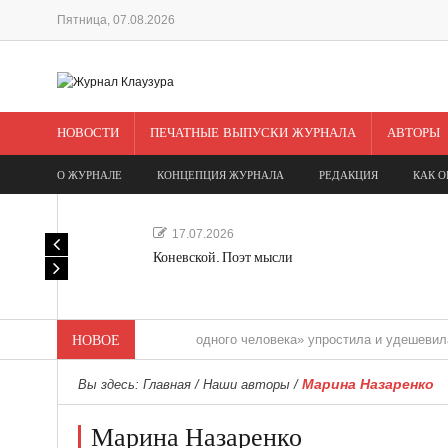
Пятница, 07.08.2026
НОВОСТИ
ПЕЧАТНЫЕ ВЫПУСКИ ЖУРНАЛА
АВТОРЫ
О ЖУРНАЛЕ
КОНЦЕПЦИЯ ЖУРНАЛА
РЕДАКЦИЯ
КАК О
17.07.2026
Коневской. Поэт мысли
«Редакция одного человека» упростила и удешевила медиас
НОВОЕ
Марина Назаренко
Вы здесь:
Главная
/
Наши авторы
/
Марина Назаренко