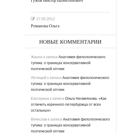
Гужов Виктор Валентинович
27.05.2012
Романова Ольга
НОВЫЕ КОММЕНТАРИИ
Жанна
к записи
Анатомия филологического
тупика: о границах консервативной
поэтической оптики
Летящий
к записи
Анатомия филологического
тупика: о границах консервативной
поэтической оптики
Екатерина
к записи
Ольга Несмеянова. «Как
отличить коренного петербуржца от всех
остальных»
Вячеслав
к записи
Анатомия филологического
тупика: о границах консервативной
поэтической оптики