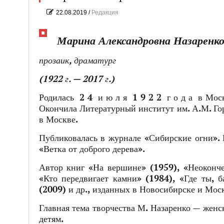
22.08.2019
/
Редакция
Марина Александровна Назаренк
прозаик, драматург
(1922 г. — 2017 г.)
Родилась 2 4 и ю л я 1 9 2 2 г о д а в Мос
Окончила Литературный институт им. А.М. Гор
в Москве.
Публиковалась в журнале «Сибирские огни». 
«Ветка от доброго дерева».
Автор книг «На вершине» (1959), «Неоконче
«Кто передвигает камни» (1984), «Где ты, б
(2009) и др., изданных в Новосибирске и Мос
Главная тема творчества М. Назаренко — женск
детям.