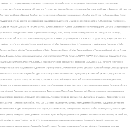
сообщество - структурное подразделение организации "Правый сектор" на территории Республики Крым», «Исламское
государство» (другие названия: «Исламское Государство Ирака и Сирии», «Исламское Государство Ирака и Леванта», «Исламское
Государство Ирака и Шама»), Джебхат ан-Нусра (Фронт победы)(другие названия: «Джабха аль-Нусра ли-Ахль аш-Шам» (Фронт
поддержки Великой Сирии), Всероссийское общественное движение «Народное ополчение имени К. Минина и Д. Пожарского»,
«Аджр от Аллаха Субхану уа Тагьаля SHAM» (Благословение от Аллаха милоственного и милосердного СИРИЯ), Международное
религиозное объединение «АУМ Синрике» (AumShinrikyo, AUM, Aleph), «Муджахеды джамаата Ат-Тавхида Валь-Джихад»,
«Чистопольский Джамаат», «Рохнамо ба суи давлати исломи» («Путеводитель в исламское государство»), «Террористическое
сообщество «Сеть», «Катиба Таухид валь-Джихад», «Хайят Тахрир аш-Шам» («Организация освобождения Леванта», «Хайят
Тахрир аш-Шам», «Хейят Тахрир аш-Шам», «Хейят Тахрир Аш-Шам», «Хайят Тахри аш-Шам», «Тахрир аш-Шам»), «Ахлю Сунна
Валь Джамаа» («Красноярский джамаат»), «National Socialism/White Power» («NS/WP, NS/WP Crew, Sparrows Crew/White Power,
Национал-социализм/Белаясила, власть»), Террористическое сообщество, созданное Мальцевым В.В. из числа участников
Межрегионального общественного движения «Артподготовка», Религиозная группа “Джамаат “Красный пахарь”, Международное
молодежное движение "Колумбайн" (другое используемое наименование "Скулшутинг"), Хатлонский джамаат, Мусульманская
религиозная группа п. Кушкуль г. Оренбург, «Крымско-татарский добровольческий батальон имени Номана Челеджихана»,
Украинское военизированное националистическое объединение «Азов» (другие используемые наименования: батальон «Азов»,
полк «Азов»), Партия исламского возрождения Таджикистана (Республика Таджикистан), Межрегиональное леворадикальное
анархистское движение «Народная самооборона», Террористическое сообщество «Дуббайский джамаат», Террористическое
сообщество – «московская ячейка» МТО «ИГ», Боевое крыло группы (вирда) последователей (мюидов, мурдов) религиозного
течения Батал-Хаджи Белхороева (Батал-Хаджи, баталхаджинцев, белхороевцев, тариката шейха овлия (устаза) Батал-Хаджи
Белхороева), Международное движение «Маньяки Культ Убийц» (другие используемые наименования «Маньяки Культ Убийств»,
«Молодёжь Которая Улыбается», М.К.У.), Украинское военизированное объединение Легион «Свобода России» (другое
используемое наименование «Легион Свобода России»), Террористическое сообщество «Айдар», Националистическая