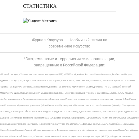
СТАТИСТИКА
Журнал Клаузура — Необычный взгляд на
современное искусство
*Экстремистские и террористические организации,
запрещенные в Российской Федерации:
«Правый сектор», «Украинская повстанческая армия» (УПА), «ИГИЛ», «Джабхат Фатх аш-Шам» (бывшая «Джабхат ан-Нусра»,
«Джебхат ан-Нусра»), Национал-Большевистская партия, «Аль-Каида», «УНА-УНСО», «Талибан», «Меджлис крымско-татарского
народа», «Свидетели Иеговы», «Мизантропик Дивижн», «Братство» Корчинского, «Артподготовка», ЛГБТ, «Высший военный
Маджлисуль Шура Объединенных сил моджахедов Кавказа», «Конгресс народов Ичкерии и Дагестана», «База» («Аль-Каида»),
«Асбат аль-Ансар», «Священная война» («Аль-Джихад» или «Египетский исламский джихад»), «Исламская группа» («Аль-Гамаа
аль-Исламия»), «Братья-мусульмане» («Аль-Ихван аль-Муслимун»), «Партия исламского освобождения» («Хизб ут-Тахрир аль-
Ислами»), «Лашкар-И-Тайба», «Исламская группа» («Джамаат-и-Ислами»), «Движение Талибан», «Исламская партия Туркестана»
(бывшее «Исламское движение Узбекистана»), «Общество социальных реформ» («Джамият аль-Ислах аль-Иджтимаи»), «Общество
возрождения исламского наследия» («Джамият Ихья ат-Тураз аль-Ислами»), «Дом двух святых» («Аль-Харамейн»), «Джунд аш-
Шам» (Войско Великой Сирии), «Исламский джихад – Джамаат моджахедов», «Аль-Каида в странах исламского Магриба», «Имарат
Кавказ» («Кавказский Эмират»), «Синдикат «Автономная боевая террористическая организация (АБТО)», «Террористическое