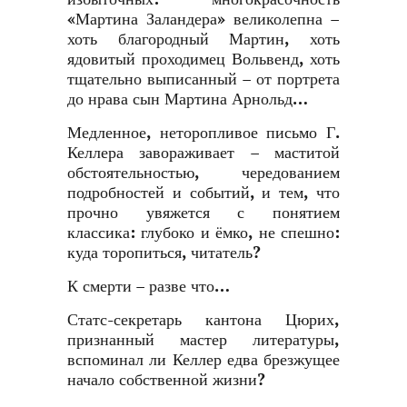
«Мартина Заландера» великолепна –
хоть благородный Мартин, хоть
ядовитый проходимец Вольвенд, хоть
тщательно выписанный – от портрета
до нрава сын Мартина Арнольд…
Медленное, неторопливое письмо Г.
Келлера завораживает – маститой
обстоятельностью, чередованием
подробностей и событий, и тем, что
прочно увяжется с понятием
классика: глубоко и ёмко, не спешно:
куда торопиться, читатель?
К смерти – разве что…
Статс-секретарь кантона Цюрих,
признанный мастер литературы,
вспоминал ли Келлер едва брезжущее
начало собственной жизни?