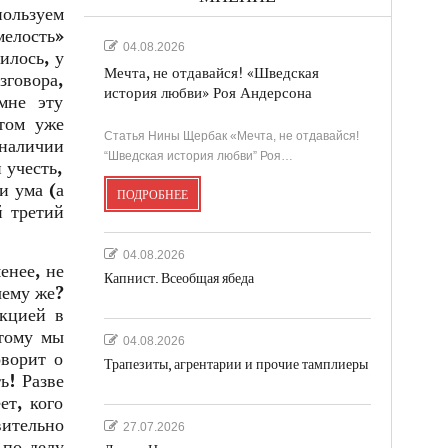
пользуем
мелость»
04.08.2026
илось, у
Мечта, не отдавайся! «Шведская
зговора,
история любви» Роя Андерсона
мне эту
отом уже
Статья Нины Щербак «Мечта, не отдавайся!
 наличии
“Шведская история любви” Роя…
 учесть,
и ума (а
ПОДРОБНЕЕ
й третий
04.08.2026
енее, не
Капнист. Всеобщая ябеда
чему же?
акцией в
отому мы
04.08.2026
оворит о
Трапезиты, агрентарии и прочие тамплиеры
ь! Разве
ет, кого
вительно
27.07.2026
 по делу