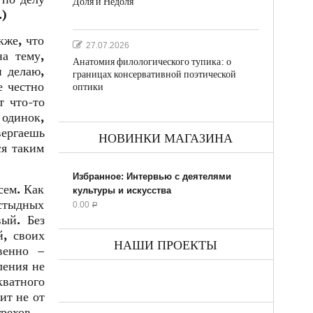
Доля и Недоля
.)
кже, что
27.07.2026
на тему,
Анатомия филологического тупика: о
и делаю,
границах консервативной поэтической
е честно
оптики
т что-то
 одинок,
вергаешь
НОВИНКИ МАГАЗИНА
ся таким
Избранное: Интервью с деятелями
сем. Как
культуры и искусства
остыдных
0.00
Р
вый. Без
й, своих
НАШИ ПРОЕКТЫ
венно –
ления не
ватного
ит не от
грехов –