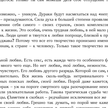
возможно, – уникум. Дураки будут насмехаться над «не
 призадумаются. Сила духа в большей степени проявляе
ении себя самого – своих страхов, своих комплексо
 к жизни. Это особая, очень трудная любовь, в ней мало 
я. Люди ценят и тянутся к любви попроще, близкой к пр
уджава? Потому что все его творчество пронизано имен
нам, к стране – к человеку. Только такое творчество н
ой любви. Есть секс, есть жажда чего-то особенного (
и много чего еще. Но нет любви,
той
любви, нежности. 
 чувствует. Его любовь другого разряда. Которой он сам, 
вительно. Вся жизнь сколь-нибудь нетривиального ч
дных поисках любви,
своей
любви. Порой даже кажется
мираж – уж на пороге смертного одра разочарование неи
и увлекательная работа. Такова трагическая судьба че
ицы. (Заметим в скобках – редчайшие исключения все же
ен своей любви. Грешно так думать, но порой мне каже
тия самого себя, находится в прямой зависимости от