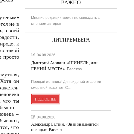
ВАЖНО
путевым»
Мнение редакции может не совпадать с
тся не в
мнением авторов
в, своей
радости,
ЛИТПРЕМЬЕРА
ироде, к
но такой
04.08.2026
е просто
Дмитрий Аникин. «ШИНЕЛЬ, или
ГЕНИЙ МЕСТА». Рассказ
смутная,
Хотя он
Прощай же, книга! Для видений отсрочки
кажется,
смертной тоже нет. С…
еловека
ПОДРОБНЕЕ
, что ты
збежно –
ловека –
04.08.2026
 бывают,
Александр Балтин. «Знак знаменитой
тся, что
певицы». Рассказ
 степени