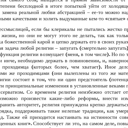
степени бесплодной в итоге попыткой уйти от холодя
, замена реальной любви абстракцией – ее-то можно на
ыми качествами и холить выдуманные кем-то «святые» 
бессмыслицей, если бы клерикалы не пытались жестко п
й жизни, но они не могут этого не делать, так как толь
а божественной карой и цепко держать его в своих руках
я задача любой религии – запугать (смертельно запугать)
ункция религии возмущает (меня, в том числе). Но по 
и инче, необходимо держать в повиновении, и, наверно
 проходимца (которых более, чем хватает). Иное дел
ими же проходимцами (они вылеплены из того же мат
лигии состоит в том, что ни один предстоятель (потен
сти принципиальные изменения в установленные веками 
серватизм. Со временем религия неизбежно отстает о
озможно произвести какие-либо реформы, внести изм
хранить авторитет, религия принуждена крепко держатьс
орядка, поддерживать такие нелепые традиции, как уме
т.д. Также ей приходится настаивать на истинности со
щенных книг». Способствует ли это, на самом деле, по