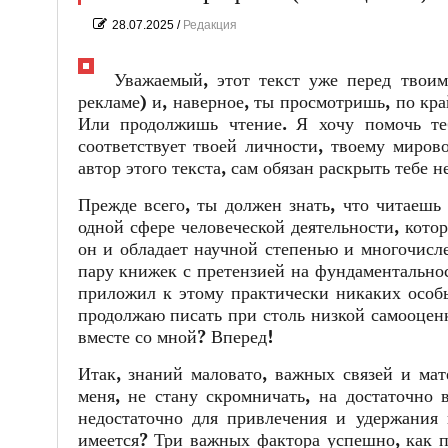
28.07.2025
/
Редакция
Уважаемый, этот текст уже перед твоим
рекламе) и, наверное, ты просмотришь, по кра
Или продолжишь чтение. Я хочу помочь те
соответствует твоей личности, твоему миров
автор этого текста, сам обязан раскрыть тебе 
Прежде всего, ты должен знать, что читаешь
одной сфере человеческой деятельности, кото
он и обладает научной степенью и многочисл
пару книжек с претензией на фундаментальнос
приложил к этому практически никаких особы
продолжаю писать при столь низкой самооценк
вместе со мной? Вперед!
Итак, знаний маловато, важных связей и мат
меня, не стану скромничать, на достаточно 
недостаточно для привлечения и удержания 
имеется? Три важных фактора успешно, как п