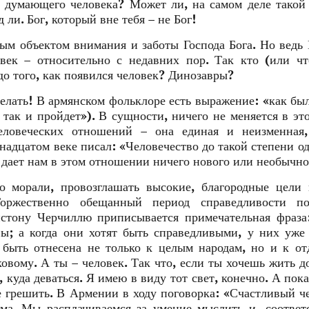
 думающего человека? Может ли, на самом деле такой
 ли. Бог, который вне тебя – не Бог!
ным объектом внимания и заботы Господа Бога. Но ведь 
овек – относительно с недавних пор. Так кто (или ч
до того, как появился человек? Динозавры?
делать! В армянском фольклоре есть выражение: «как был
 так и пройдет»). В сущности, ничего не меняется в эт
человеческих отношений – она единая и неизменная,
дцатом веке писал: «Человечество до такой степени о
е дает нам в этом отношении ничего нового или необычно
о морали, провозглашать высокие, благородные цели
Торжественно обещанный период справедливости по
стону Черчиллю приписывается примечательная фраза
ы; а когда они хотят быть справедливыми, у них уже
 быть отнесена не только к целым народам, но и к о
ковому. А ты – человек. Так что, если ты хочешь жить д
ь, куда деваться. Я имею в виду тот свет, конечно. А пока
е грешить. В Армении в ходу поговорка: «Счастливый ч
ума. Мы расплачиваемся за умение мыслить и, соответ