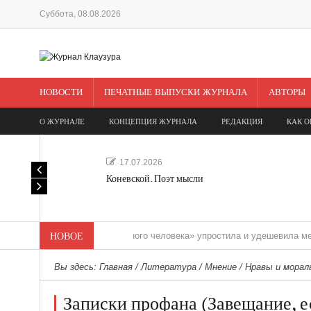
Суббота, 08.08.2026
НОВОСТИ
ПЕЧАТНЫЕ ВЫПУСКИ ЖУРНАЛА
АВТОРЫ
О ЖУРНАЛЕ
КОНЦЕПЦИЯ ЖУРНАЛА
РЕДАКЦИЯ
КАК О
17.07.2026
Коневской. Поэт мысли
«Редакция одного человека» упростила и удешевила медиасопро
НОВОЕ
Вы здесь:
Главная
/
Литература
/
Мнение
/
Нравы и морал
Записки профана (Завещание, е