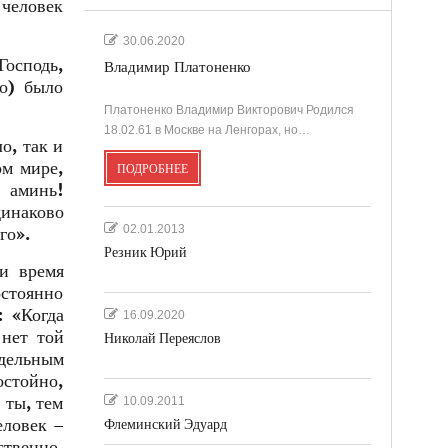
 человек
30.06.2020
Господь,
Владимир Платоненко
то) было
Платоненко Владимир Викторович Родился
18.02.61 в Москве на Ленгорах, но…
о, так и
ом мире,
ПОДРОБНЕЕ
 аминь!
динаково
02.01.2013
го».
Резник Юрий
 и время
стоянно
: «Когда
16.09.2020
 нет той
Николай Переяслов
тдельным
остойно,
 ты, тем
10.09.2011
еловек –
Флеминский Эдуард
ственно,