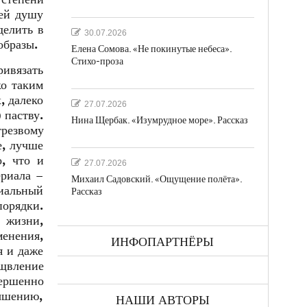
щей душу
делить в
30.07.2026
образы.
Елена Сомова. «Не покинутые небеса».
Стихо-проза
ривязать
ко таким
, далеко
27.07.2026
 паству.
Нина Щербак. «Изумрудное море». Рассказ
трезвому
е, лучше
о, что и
27.07.2026
ериала –
Михаил Садовский. «Ощущение полёта».
циальный
Рассказ
порядки.
т жизни,
енения,
ИНФОПАРТНЁРЫ
я и даже
рщвление
вершенно
вышению,
НАШИ АВТОРЫ