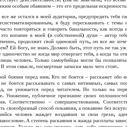
неким особым обаянием – это его предельная искренность
 все же остался в моей аудитории, предупредить тебя та
есистематизированным, я буду перескакивать с темы 
часто повторяться и говорить банальности, как всегда 
 это копание в моей (и собственной) душе – автор теб
ственно, продолжит свой одинокий путь, он все же хоче
чем? Ей-Богу, не знаю. Должно быть, этот путь не так уж
 одиночество не когда мир отвергает тебя, а когда ты от
о лишь человек. Только самоубийцы могли бы похвалять
 В этом смысле, посмертные записки мало чего стоят.
ей боязни перед ним. Кто не боится – расскажет обо в
 не боится рассказывать о самых интимных, самых п
д, он унижается перед читателем. Но только на пер
е. Унижение, публичное признание своих оплошносте
я. Соответственно – совершенствования. Соответст
ть своеобразный способ покаяния, а покаяние без искуп
ийся человек жаждет воздаяния за свои грехи, адек
славословие. А степень раскаяния и жажда расплаты завис
ющегося. Только ты сам можешь дать себе отпущение 