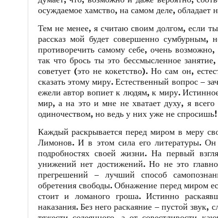
осуждаемое хамство, на самом деле, обладает 
Тем не менее, я считаю своим долгом, если ты
рассказ мой будет совершенно сумбурным, н
противоречить самому себе, очень возможно, 
так что брось ты это бессмысленное занятие,
советует (это не кокетство). Но сам он, есте
сказать этому миру. Естественный вопрос – за
ежели автор вопиет к людям, к миру. Истинное
мир, а на это и мне не хватает духу, я всег
одиночеством, но ведь у них уже не спросишь!
Каждый раскрывается перед миром в меру сво
Лимонов. И в этом сила его литературы. Он
подробностях своей жизни. На первый взгля
унижений нет достижений. Но не это главно
прегрешений – лучший способ самопознани
обретения свободы. Обнажение перед миром ес
стоит и ломаного гроша. Истинно раскаявш
наказания. Без него раскаяние – пустой звук, 
тяжести содеянного, а от совестливости ка