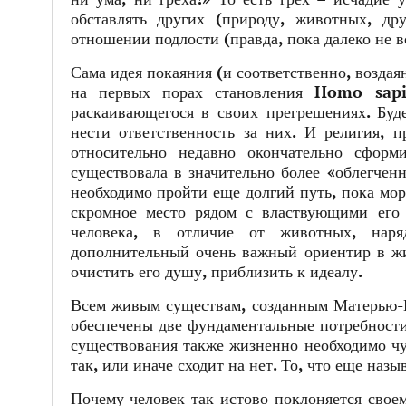
обставлять других (природу, животных, д
отношении подлости (правда, пока далеко не в
Сама идея покаяния (и соответственно, воздая
на первых порах становления Homo sapie
раскаивающегося в своих прегрешениях. Бу
нести ответственность за них. И религия, п
относительно недавно окончательно сформ
существовала в значительно более «облегченн
необходимо пройти еще долгий путь, пока мор
скромное место рядом с властвующими его
человека, в отличие от животных, нар
дополнительный очень важный ориентир в жиз
очистить его душу, приблизить к идеалу.
Всем живым существам, созданным Матерью-П
обеспечены две фундаментальные потребности 
существования также жизненно необходимо чув
так, или иначе сходит на нет. То, что еще наз
Почему человек так истово поклоняется своем