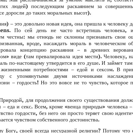
ругих людей) последующим раскаянием за совершенн
се доросли до таких моральных высот).
ния) – это довольно новая идея, она пришла к человеку д
ns. По сей день не часто встретишь человека, и
дем честны: мы отнюдь не склонны признавать свои о
ризванная, вроде, насаждать мораль в человеческом о
ировала концепцию раскаяния – в древних верован
ом» виде (там превалировала идея мести). Человеку, н
аль по-настоящему утвердится в его душе. И займет там
 жизненными потребностями – едой и сексом. В при
яду с упомянутыми двумя источниками наслажден
ни – гордость! Но это вовсе не то чувство, которое 
риродой, для продолжения своего существования дол
– еда и секс. Всем, кроме «венца природы» человека –
ство гордости, без него он просто теряет свою иденти
ывается чувством собственного достоинства.
у Богу, своей всегда несуразной религии? Потому что 