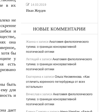
ые в их
14.03.2019
Иван Жердев
алеко не
скренне
НОВЫЕ КОММЕНТАРИИ
шибки и
бществе,
иях она
Жанна
к записи
Анатомия филологического
аверное,
тупика: о границах консервативной
поэтической оптики
 хотя бы
нципе у
Летящий
к записи
Анатомия филологического
ия есть
тупика: о границах консервативной
призвано
поэтической оптики
Екатерина
к записи
Ольга Несмеянова. «Как
отличить коренного петербуржца от всех
жны быть
остальных»
 ему для
Вячеслав
к записи
Анатомия филологического
чность и
тупика: о границах консервативной
поэтической оптики
она дает
Елена Сомова
к записи
Нина Щербак. «Белый