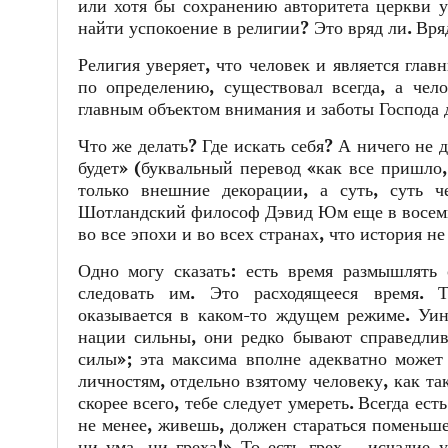
или хотя бы сохранению авторитета церкви у
найти успокоение в религии? Это вряд ли. Вряд
Религия уверяет, что человек и является глав
по определению, существовал всегда, а чел
главным объектом внимания и заботы Господа 
Что же делать? Где искать себя? А ничего не 
будет» (буквальный перевод «как все пришло,
только внешние декорации, а суть, суть 
Шотландский философ Дэвид Юм еще в восемна
во все эпохи и во всех странах, что история н
Одно могу сказать: есть время размышлять 
следовать им. Это расходящееся время. 
оказывается в каком-то ждущем режиме. Уин
нации сильны, они редко бывают справедлив
силы»; эта максима вполне адекватно может
личностям, отдельно взятому человеку, как та
скорее всего, тебе следует умереть. Всегда ест
не менее, живешь, должен стараться поменьш
ни ума, ни греха!» То есть грех – исчадие 