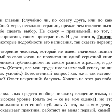
и глазами (случайно ли, по совету друга, или по ка
йней мере, несколько страниц, прежде чем отключишься 
бе сделать выбор. Не скажу – правильный, но тот, 
осприятию, твоим пристрастиям. И для этого я,
Григор
некоторые подробности его написания, так сказать перво
 творение человека, который не имеет значимых позна
рый за свою жизнь не прочитал ни одной серьезной книг
енными публикациями по самым разным отраслям, и да
ть. (Кстати, все мои труды имели немалый успех, но ли
х усилий.) Естественный вопрос: как же я так истово
е? Ответ искренний: балуюсь. Хочешь на этот раз поба
ериальных средств вообще никаких; владение языка, п
высоком уровне (опять же – се не моя оценка), но эт
внимания почтенной публики. А что, на самом деле,
оказывает практика, работают на меня: первый, самый