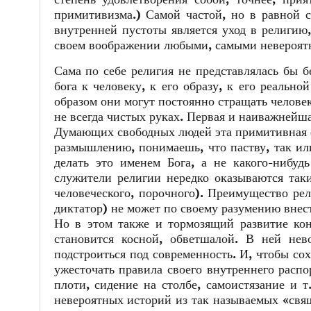
примитивизма.) Самой частой, но в равной 
внутренней пустоты является уход в религию
своем воображении любыми, самыми невероятн
Сама по себе религия не представлялась бы 
бога к человеку, к его образу, к его реально
образом они могут постоянно стращать человек
не всегда чистых руках. Первая и наиважнейша
Думающих свободных людей эта примитивная ф
размышлению, понимаешь, что паству, так ил
делать это именем Бога, а не какого-нибудь
служители религии нередко оказываются так
человеческого, порочного). Преимущество ре
диктатор) не может по своему разумению вне
Но в этом также и тормозящий развитие кон
становится косной, обветшалой. В ней нев
подстроиться под современность. И, чтобы со
ужесточать правила своего внутреннего расп
плоти, сидение на столбе, самоистязание и 
невероятных историй из так называемых «свя