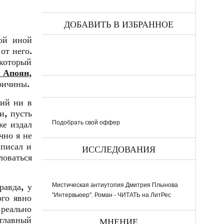
ДОБАВИТЬ В ИЗБРАННОЕ
кой иной
от него.
который
 Апоян
,
причины.
ний ни в
и, пусть
Подобрать свой оффер
же издал
чно я не
 писал и
ИССЛЕДОВАНИЯ
ловаться
Мистическая антиутопия Дмитрия Плынова
равда, у
"Интервьюер". Роман - ЧИТАТЬ на ЛитРес
ого явно
 реально
 главный
МНЕНИЕ