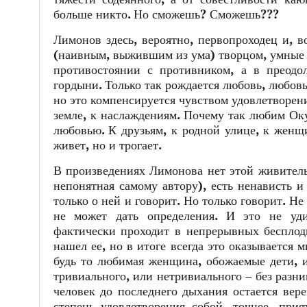
больше никто. Но сможешь? Сможешь???
Лимонов здесь, вероятно, первопроходец и, 
(наивным, выжившим из ума) творцом, умные –
противостоянии с противником, а в преодол
гордыни. Только так рождается любовь, любовь
но это компенсируется чувством удовлетворени
земле, к наслаждениям. Почему так любим Ок
любовью. К друзьям, к родной улице, к женщи
живет, но и трогает.
В произведениях Лимонова нет этой живительн
непонятная самому автору), есть ненависть 
только о ней и говорит. Но только говорит. Не
не может дать определения. И это не уди
фактически проходит в непрерывных беспло
нашел ее, но в итоге всегда это оказывается 
будь то любимая женщина, обожаемые дети, ил
тривиального, или нетривиального – без разн
человек до последнего дыхания остается вер
степень удовлетворения собой, точнее, прия