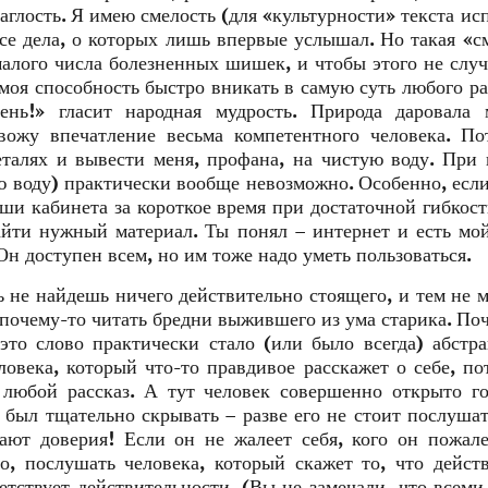
аглость. Я имею смелость (для «культурности» текста ис
се дела, о которых лишь впервые услышал. Но такая «с
малого числа болезненных шишек, и чтобы этого не случ
моя способность быстро вникать в самую суть любого ра
ень!» гласит народная мудрость. Природа даровала 
звожу впечатление весьма компетентного человека. П
еталях и вывести меня, профана, на чистую воду. При
ю воду) практически вообще невозможно. Особенно, если
ши кабинета за короткое время при достаточной гибкост
найти нужный материал. Ты понял – интернет и есть мо
н доступен всем, но им тоже надо уметь пользоваться.
сь не найдешь ничего действительно стоящего, и тем не м
 почему-то читать бредни выжившего из ума старика. По
это слово практически стало (или было всегда) абстр
овека, который что-то правдивое расскажет о себе, п
любой рассказ. А тут человек совершенно открыто г
 был тщательно скрывать – разве его не стоит послушат
ют доверия! Если он не жалеет себя, кого он пожале
, послушать человека, который скажет то, что дейст
етствует действительности. (Вы не замечали, что всеми