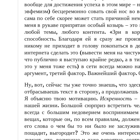
вообще для достижения успеха в этом мире – н
эвфемизм) бесцеремонно совать свой нос во в
сама по себе скорее может стать причиной не
меня в рукаве припрятан особый козырь – это 
любой темы, любого контента. «Зри в кор
способность. Благодаря ей я сразу же прои
никому не приходит в голову покопаться в д
интернета сделать это (вывести меня на чисту
что публично я выступаю крайне редко, а в ти
это у меня тоже есть) в сети всегда можно 
аргумент, третий фактор. Важнейший фактор. О
Ну, вот, сейчас ты уже точно знаешь, что зде
отбрасываешь текст в сторону, а продолжаешь
Я объясню твою мотивацию.
Искренность
– 
нашей жизни. Большой сюрприз встретить чел
всегда с большим недоверием воспринимаем 
вещах, которые он, по всем правилам, должен
его слова о чем бы то ни было не заслужива
пощадит, выгородит? Это же очень интересно
думает, что, возможно и даже вероятно, соотв