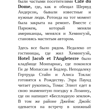
были частыми посетителями Café du
Dome, где, как и обещал Шервуд
Андерсон, бывали известные и
нужные люди. Ротонда на тот момент
была закрыта на ремонт. Вместе с
Парижем, который меняли
американцы, менялся и Хемингуэй,
становясь маститым автором.
Здесь все было рядом. Недалеко от
гостиницы, где жил Хемингуэй,
Hotel Jacob et l’Angleterre было
кладбище Монпарнас, где покоился
Ги де Мопассан и Бодлер. Неподалеку
Гертруда Стайн и Алиса Токлас
готовятся к Рождеству. Эзра Паунд
читает рукопись, Томас Элиот едет в
свою знаменитую поездку в Лозанну,
где он напишет «Бесплодную землю».
В том же районе Джеймс Джойс
одевается на встречу в книжный