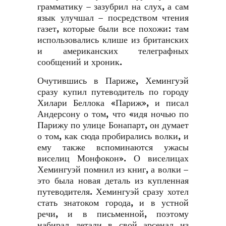
грамматику – зазубрил на слух, а сам
язык улучшал – посредством чтения
газет, которые были все похожи: там
использовались клише из британских
и американских телеграфных
сообщений и хроник.
Очутившись в Париже, Хемингуэй
сразу купил путеводитель по городу
Хилари Беллока «Париж», и писал
Андерсону о том, что «идя ночью по
Парижу по улице Бонапарт, он думает
о том, как сюда пробирались волки, и
ему также вспоминаются ужасы
виселиц Монфокон». О виселицах
Хемингуэй помнил из книг, а волки –
это была новая деталь из купленная
путеводителя. Хемингуэй сразу хотел
стать знатоком города, и в устной
речи, и в письменной, поэтому
набирал детали в свой арсенал из