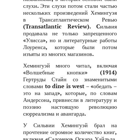
слухи. Эти слухи потом стали частью
нескольких произведений Хемингуэя
в Трансатлантическом Ревью
(Transatlantic Review). Cильвия
продавала не только запрещенного
«Улисса», но и литературные работы
Лоуренса, которые были потом
изъяты из многих магазинов.
Хемингуэй много читал, включая
«Волшебные кнопки» (1914)
Гертруды Стайн со знаменитыми
словами to dine is west – «обедать –
это на запад», которые, по словам
Андерсона, привнесли в литературу и
поэзию настоящую революцию
сюрреализма и авангарда.
У Сильвии Хемингуэй брал на
прочтение огромное количество книг,
включая «Саломею» Оскара Уайльда,