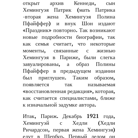
открыт архив Кеннеди, сын
Хемингуэя Патрик (мать Патрика
-вторая жена Хемингуэя Полина
Пфайффер) и внук Шон издают
«Праздник» повторно. Так возникают
новые подробности биографии, так
как семья считает, что некоторые
моменты, связанные с жизнью
Хемингуэя в Париже, были слегка
завуалированы, а образ Полины
Пфайффер в предыдущем издании
был приглушен. Таким образом,
появляется так называемая
«восстановленная редакция», которая,
как считается специалистами, ближе
к изначальной задумке автора.
Итак, Париж. Декабрь 1921 года,
Хемингуэй с Хедли (Хедли
Ричардсон, первая жена Хемингуэя)
едут в Шербур. Первый делом он