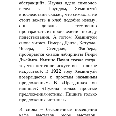
абстракций». Изучая идею символов
вслед за Паундом, Хемингуэй
впоследствии скажет, что символы не
стоит зажать в хлеб подобно изюму,
они должны естественно
произрастать из произведения по ходу
повествования. А потом Хемингуэй
снова читает. Гомера, Данте, Катулла,
Чосера, Стендаля, Флобера,
пробирается сквозь лабиринты Генри
Джеймса. Именно Паунд сказал когда-
то, что неточное искусство – плохое
искусство». В 1922 году Хемингуэй
возвращается к простым назывным
предложениям. В «Празднике» он
напишет: «Нужны только простые
предложения-истины. Пишите только
предложения-истины».
И снова – бесконечные посещения
кафе, выставок, море выставок,