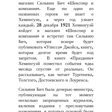
магазин Сильвии Бич «Шекспир и
компания». Еще ни один из
названных героев не знает о
Хемингуэе, а через год узнает
каждый. 28 декабря 1921 Хемингуэй
войдет в магазин «Шекспир и
компания» и встретит там Сильвию
Бич, которая вскоре будет
публиковать «Улисса» Джойса, книгу,
которая долгое время будет под
запретом. В книге «Праздник»
Хемингуэй поместил события «два
месяца спустя» от реальных. Он
рассказывает, как читает Тургенева,
Толстого, Достоевского и Лоуренса.
Сильвия Бич была дочерью министра,
публикующая на тот момент
несколько запрещенных журналов,
включая издания с пресловутыми
названиями, в которых основой были