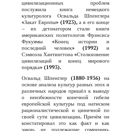
цивилизационных проблем
послужила книга немецкого
культуролога Освальда Шпенглера
«Закат Европы» (1923), а в его конце
– их детонатором стали книги
американских политологов Фрэнсиса
Фукуямы «Конец истории и
последний человек» (1992) и
Сэмюэла Хантингтона «Столкновение
цивилизаций и конец мирового
порядка» (1993).
Освальд Шпенглер (1880-1936) на
основе анализа культур разных эпох и
различных народов пришёл к выводу
о неизбежности конечной гибели
европейской культуры под натиском
рационалистической и циничной по
своей сути цивилизации. Причём он
констатировал это как факт и как
закон, не подлежащие сомнению.