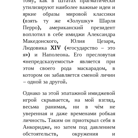
тому, как в Штатах прагматически
утилизируют наиболее важные идеи и
яркие образы мировой классики
(взять ту же «Золушку» Шарля
Перро), американский президент
воплотил в себе имиджи Александра
Македонского, Юлия Цезаря,
Людовика
XIV
(«государство – это
я») и Наполеона. Его пресловутая
«непредсказуемость» является при
этом своего рода маскарадом, в
котором он забавляется сменой личин
– одной за другой.
Однако за этой эпатажной имиджевой
игрой скрывается, на мой взгляд,
весьма ранимая, ни в чём не
уверенная и даже временами робкая
личность. Таким он приоткрыл себя в
Анкоридже, но затем под давлением
обстоятельств, окружения и