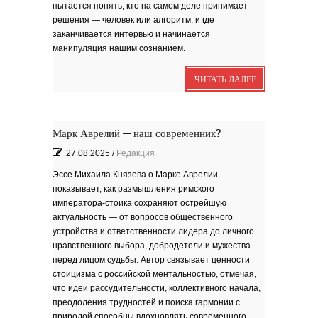
пытается понять, кто на самом деле принимает
Я видела бога
забившимся в угол...
решения — человек или алгоритм, и где
Исповедь 6. ''ПОЭТ''
заканчивается интервью и начинается
Исповедь 5. ''ГРИНЧ''
манипуляция нашим сознанием.
Исповедь 4. ''ПАРФЮМЕР''
ЧИТАТЬ ДАЛЕЕ
Исповедь 3.
Исповедь 2.
Марк Аврелий — наш современник?
ОСЕННЕЕ СОЛО
Лирическая инструментальная
композиция. Автор...
27.08.2025
/
Редакция
Эссе Михаила Князева о Марке Аврелии
Посвящение творчеству
поэта Ашота...
показывает, как размышления римского
Дорогие друзья! В 2018 году
исполняется 95 лет...
императора-стоика сохраняют острейшую
актуальность — от вопросов общественного
устройства и ответственности лидера до личного
нравственного выбора, добродетели и мужества
перед лицом судьбы. Автор связывает ценности
стоицизма с российской ментальностью, отмечая,
что идеи рассудительности, коллективного начала,
Марина Цветаева. Лицом
повёрнутая к Богу
преодоления трудностей и поиска гармонии с
Светлана Коппел-Ковтун. Эссе из
книги ''Я думаю...
природой способны вдохновлять современного