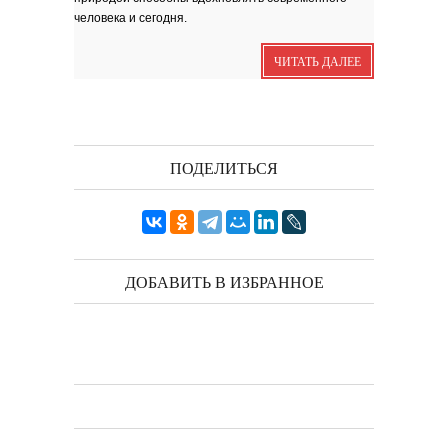
человека и сегодня.
ЧИТАТЬ ДАЛЕЕ
Выпуск № 1'17 журнала
КЛАУЗУРА
Видео о рубриках и авторах Выпуска №
1'17...
Наш выбор с КЛАУЗУРОЙ
ПОДЕЛИТЬСЯ
Журнал 'Клаузура' на полках Сети
книжных магазинов...
Пресс-конференция в
'Комсомольской
правде'
29 марта, в преддверии
Международного дня детской...
Мультфильм Приключения
Мохнатика и Веничкина
Мультипликационный ролик о книге
ДОБАВИТЬ В ИЗБРАННОЕ
сказок Светланы...
Звёздная ночь
Винсент Ван Гог