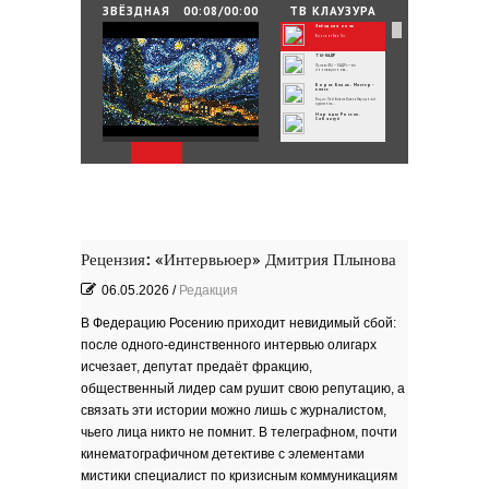
25.06.2026
/
By
Редакция
ЗВЁЗДНАЯ
00:08/00:00
ТВ КЛАУЗУРА
НОЧЬ
Звёздная ночь
Зелёные мемориалы памяти и славы
Винсент Ван Гог
ТЫ-КАДР
Проект «ТЫ – КАДР» — это
инновационная...
Борис Бланк. Мастер-
класс
Борис Лейбович Бланк Народный
художник...
Народы России.
Сабантуй
Народы России
объединились в самом...
Хоровод под названием «Давай дружить»
объединил...
Юные россияне
превратились в
филологов
В День славянской письменности и
культуры совсем...
День славянской
письменности и культуры
24 мая славянский мир отмечает
большой праздник —...
Музеи Московского
Кремля
Рецензия: «Интервьюер» Дмитрия Плынова
РИНА ЗЕЛЕНАЯ
Документальный фильм ''РИНА
ЗЕЛЕНАЯ - ИМЯ...
06.05.2026
/
Редакция
ВРУБЕЛЬ
Советский и российский искусствовед,
литератор,...
В Федерацию Росению приходит невидимый сбой:
Анатолий Софронов
''Ростову''
К 95-летию Ростовской писательской
после одного-единственного интервью олигарх
организации....
''ЭТЮДЫ О ГОГОЛЕ''. Док.
фильм
исчезает, депутат предаёт фракцию,
В основе фильма - работа русского
писателя Василия...
Пища богов - стихи
общественный лидер сам рушит свою репутацию, а
связать эти истории можно лишь с журналистом,
Омский писатель на
Первом городском
канале
чьего лица никто не помнит. В телеграфном, почти
Зола
кинематографичном детективе с элементами
Золото моё — на руках
мистики специалист по кризисным коммуникациям
зола. Песня