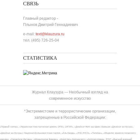
СВЯЗЬ
Главный редактор -
Плынов Дмитрий Геннадиевич
e-mail:
text@klauzura.ru
тел. (495) 726-25-04
СТАТИСТИКА
Журнал Клаузура — Необычный взгляд на
современное искусство
*Экстремистские и террористические организации,
запрещенные в Российской Федерации:
«Правый сектор», «Украинская повстанческая армия» (УПА), «ИГИЛ», «Джабхат Фатх аш-Шам» (бывшая «Джабхат ан-Нусра»,
«Джебхат ан-Нусра»), Национал-Большевистская партия, «Аль-Каида», «УНА-УНСО», «Талибан», «Меджлис крымско-татарского
народа», «Свидетели Иеговы», «Мизантропик Дивижн», «Братство» Корчинского, «Артподготовка», ЛГБТ, «Высший военный