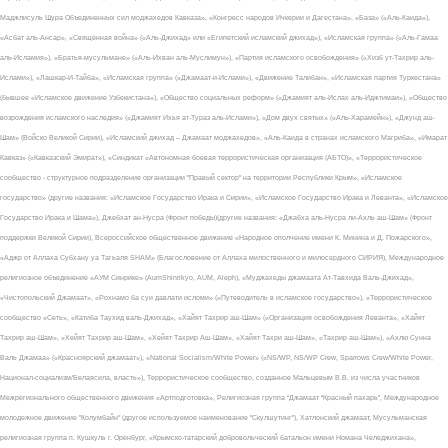
Маджлисуль Шура Объединенных сил моджахедов Кавказа», «Конгресс народов Ичкерии и Дагестана», «База» («Аль-Каида»),
«Асбат аль-Ансар», «Священная война» («Аль-Джихад» или «Египетский исламский джихад»), «Исламская группа» («Аль-Гамаа
аль-Исламия»), «Братья-мусульмане» («Аль-Ихван аль-Муслимун»), «Партия исламского освобождения» («Хизб ут-Тахрир аль-
Ислами»), «Лашкар-И-Тайба», «Исламская группа» («Джамаат-и-Ислами»), «Движение Талибан», «Исламская партия Туркестана»
(бывшее «Исламское движение Узбекистана»), «Общество социальных реформ» («Джамият аль-Ислах аль-Иджтимаи»), «Общество
возрождения исламского наследия» («Джамият Ихья ат-Тураз аль-Ислами»), «Дом двух святых» («Аль-Харамейн»), «Джунд аш-
Шам» (Войско Великой Сирии), «Исламский джихад – Джамаат моджахедов», «Аль-Каида в странах исламского Магриба», «Имарат
Кавказ» («Кавказский Эмират»), «Синдикат «Автономная боевая террористическая организация (АБТО)», «Террористическое
сообщество - структурное подразделение организации "Правый сектор" на территории Республики Крым», «Исламское
государство» (другие названия: «Исламское Государство Ирака и Сирии», «Исламское Государство Ирака и Леванта», «Исламское
Государство Ирака и Шама»), Джебхат ан-Нусра (Фронт победы)(другие названия: «Джабха аль-Нусра ли-Ахль аш-Шам» (Фронт
поддержки Великой Сирии), Всероссийское общественное движение «Народное ополчение имени К. Минина и Д. Пожарского»,
«Аджр от Аллаха Субхану уа Тагьаля SHAM» (Благословение от Аллаха милоственного и милосердного СИРИЯ), Международное
религиозное объединение «АУМ Синрике» (AumShinrikyo, AUM, Aleph), «Муджахеды джамаата Ат-Тавхида Валь-Джихад»,
«Чистопольский Джамаат», «Рохнамо ба суи давлати исломи» («Путеводитель в исламское государство»), «Террористическое
сообщество «Сеть», «Катиба Таухид валь-Джихад», «Хайят Тахрир аш-Шам» («Организация освобождения Леванта», «Хайят
Тахрир аш-Шам», «Хейят Тахрир аш-Шам», «Хейят Тахрир Аш-Шам», «Хайят Тахри аш-Шам», «Тахрир аш-Шам»), «Ахлю Сунна
Валь Джамаа» («Красноярский джамаат»), «National Socialism/White Power» («NS/WP, NS/WP Crew, Sparrows Crew/White Power,
Национал-социализм/Белаясила, власть»), Террористическое сообщество, созданное Мальцевым В.В. из числа участников
Межрегионального общественного движения «Артподготовка», Религиозная группа “Джамаат “Красный пахарь”, Международное
молодежное движение "Колумбайн" (другое используемое наименование "Скулшутинг"), Хатлонский джамаат, Мусульманская
религиозная группа п. Кушкуль г. Оренбург, «Крымско-татарский добровольческий батальон имени Номана Челеджихана»,