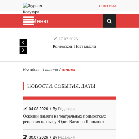
ТЕЛЕГРАМ
Меню
17.07.2026
Коневской. Поэт мысли
этика
Вы здесь:
Главная
/
Мечта, не отдавайся! «Шведская
НОВОСТИ. СОБЫТИЯ. ДАТЫ
история любви» Роя Андерсона
04.08.2026
/
By
Редакция
Осколки памяти на театральных подмостках:
рецензия на пьесу Юрия Васина «Я помню»
30.07.2026
/
By
Редакция