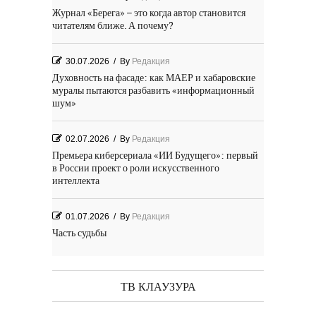
Журнал «Берега» – это когда автор становится
читателям ближе. А почему?
30.07.2026
/
By
Редакция
Духовность на фасаде: как МАЕР и хабаровские
муралы пытаются разбавить «информационный
шум»
02.07.2026
/
By
Редакция
Премьера киберсериала «ИИ Будущего»: первый
в России проект о роли искусственного
интеллекта
01.07.2026
/
By
Редакция
Часть судьбы
29.06.2026
/
By
Редакция
День Победы! Посёлок Гидростроитель. 2026 год
ТВ КЛАУЗУРА