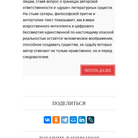
лицам, ставя вопрос о границах авторской
зола. Песня
ответственности и «душе» литературных существ.
Я видела бога
забившимся в угол...
На стыке сатиры, философской притчи и
Исповедь 6. ''ПОЭТ''
антиутопии текст показывает, как в мире
искусственного интеллекта и цифрового
Исповедь 5. ''ГРИНЧ''
бессмертия единственной по‑настоящему опасной
Исповедь 4. ''ПАРФЮМЕР''
реальностью остаётся человеческое воображение,
Исповедь 3.
способное создавать существа, за судьбу которых
автор отвечает не только нравственно, но и перед
Исповедь 2.
следователем.
ОСЕННЕЕ СОЛО
ЧИТАТЬ ДАЛЕЕ
Лирическая инструментальная
композиция. Автор...
Посвящение творчеству
поэта Ашота...
Дорогие друзья! В 2018 году
исполняется 95 лет...
ПОДЕЛИТЬСЯ
Марина Цветаева. Лицом
повёрнутая к Богу
Светлана Коппел-Ковтун. Эссе из