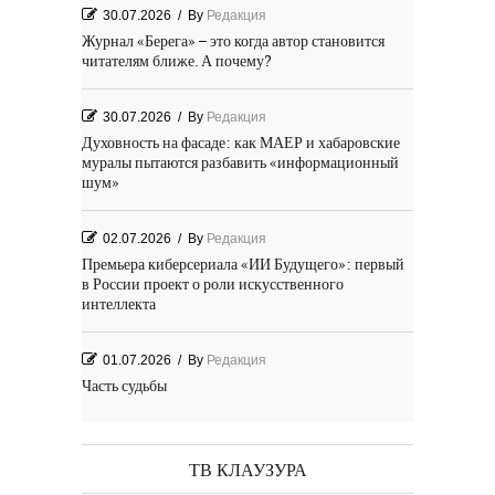
30.07.2026
/
By
Редакция
Журнал «Берега» – это когда автор становится
читателям ближе. А почему?
30.07.2026
/
By
Редакция
Духовность на фасаде: как МАЕР и хабаровские
муралы пытаются разбавить «информационный
шум»
02.07.2026
/
By
Редакция
Премьера киберсериала «ИИ Будущего»: первый
в России проект о роли искусственного
интеллекта
01.07.2026
/
By
Редакция
Часть судьбы
29.06.2026
/
By
Редакция
День Победы! Посёлок Гидростроитель. 2026 год
ТВ КЛАУЗУРА