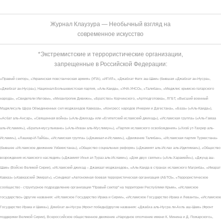
Журнал Клаузура — Необычный взгляд на
современное искусство
*Экстремистские и террористические организации,
запрещенные в Российской Федерации:
«Правый сектор», «Украинская повстанческая армия» (УПА), «ИГИЛ», «Джабхат Фатх аш-Шам» (бывшая «Джабхат ан-Нусра»,
«Джебхат ан-Нусра»), Национал-Большевистская партия, «Аль-Каида», «УНА-УНСО», «Талибан», «Меджлис крымско-татарского
народа», «Свидетели Иеговы», «Мизантропик Дивижн», «Братство» Корчинского, «Артподготовка», ЛГБТ, «Высший военный
Маджлисуль Шура Объединенных сил моджахедов Кавказа», «Конгресс народов Ичкерии и Дагестана», «База» («Аль-Каида»),
«Асбат аль-Ансар», «Священная война» («Аль-Джихад» или «Египетский исламский джихад»), «Исламская группа» («Аль-Гамаа
аль-Исламия»), «Братья-мусульмане» («Аль-Ихван аль-Муслимун»), «Партия исламского освобождения» («Хизб ут-Тахрир аль-
Ислами»), «Лашкар-И-Тайба», «Исламская группа» («Джамаат-и-Ислами»), «Движение Талибан», «Исламская партия Туркестана»
(бывшее «Исламское движение Узбекистана»), «Общество социальных реформ» («Джамият аль-Ислах аль-Иджтимаи»), «Общество
возрождения исламского наследия» («Джамият Ихья ат-Тураз аль-Ислами»), «Дом двух святых» («Аль-Харамейн»), «Джунд аш-
Шам» (Войско Великой Сирии), «Исламский джихад – Джамаат моджахедов», «Аль-Каида в странах исламского Магриба», «Имарат
Кавказ» («Кавказский Эмират»), «Синдикат «Автономная боевая террористическая организация (АБТО)», «Террористическое
сообщество - структурное подразделение организации "Правый сектор" на территории Республики Крым», «Исламское
государство» (другие названия: «Исламское Государство Ирака и Сирии», «Исламское Государство Ирака и Леванта», «Исламское
Государство Ирака и Шама»), Джебхат ан-Нусра (Фронт победы)(другие названия: «Джабха аль-Нусра ли-Ахль аш-Шам» (Фронт
поддержки Великой Сирии), Всероссийское общественное движение «Народное ополчение имени К. Минина и Д. Пожарского»,