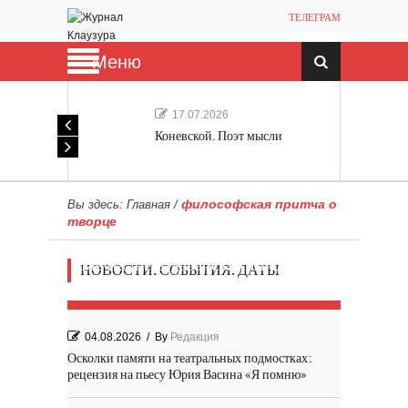
ТЕЛЕГРАМ
Меню
17.07.2026
Коневской. Поэт мысли
философская притча о
Вы здесь:
Главная
/
творце
Мечта, не отдавайся! «Шведская
НОВОСТИ. СОБЫТИЯ. ДАТЫ
история любви» Роя Андерсона
04.08.2026
/
By
Редакция
Осколки памяти на театральных подмостках:
рецензия на пьесу Юрия Васина «Я помню»