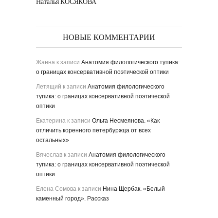
Наталья КОСЯКОВА
НОВЫЕ КОММЕНТАРИИ
Жанна
к записи
Анатомия филологического тупика:
о границах консервативной поэтической оптики
Летящий
к записи
Анатомия филологического
тупика: о границах консервативной поэтической
оптики
Екатерина
к записи
Ольга Несмеянова. «Как
отличить коренного петербуржца от всех
остальных»
Вячеслав
к записи
Анатомия филологического
тупика: о границах консервативной поэтической
оптики
Елена Сомова
к записи
Нина Щербак. «Белый
каменный город». Рассказ