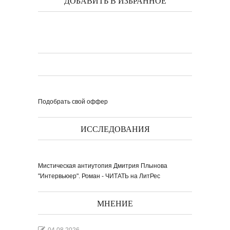
ДОБАВИТЬ В ИЗБРАННОЕ
книги ''Я думаю...
Выпуск № 1'17 журнала
КЛАУЗУРА
Видео о рубриках и авторах Выпуска №
1'17...
Наш выбор с КЛАУЗУРОЙ
Журнал 'Клаузура' на полках Сети
книжных магазинов...
Подобрать свой оффер
ИССЛЕДОВАНИЯ
Пресс-конференция в
'Комсомольской
правде'
29 марта, в преддверии
Международного дня детской...
Мультфильм Приключения
Мохнатика и Веничкина
Мультипликационный ролик о книге
сказок Светланы...
Звёздная ночь
Винсент Ван Гог
Мистическая антиутопия Дмитрия Плынова
"Интервьюер". Роман - ЧИТАТЬ на ЛитРес
МНЕНИЕ