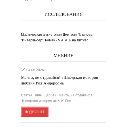
ИССЛЕДОВАНИЯ
Мистическая антиутопия Дмитрия Плынова
Выпуск № 1'17 журнала
КЛАУЗУРА
"Интервьюер". Роман - ЧИТАТЬ на ЛитРес
Видео о рубриках и авторах Выпуска №
1'17...
Наш выбор с КЛАУЗУРОЙ
Журнал 'Клаузура' на полках Сети
книжных магазинов...
МНЕНИЕ
Пресс-конференция в
'Комсомольской
04.08.2026
правде'
29 марта, в преддверии
Международного дня детской...
Мультфильм Приключения
Мохнатика и Веничкина
Мечта, не отдавайся! «Шведская история
Мультипликационный ролик о книге
сказок Светланы...
любви» Роя Андерсона
Звёздная ночь
Винсент Ван Гог
Статья Нины Щербак «Мечта, не отдавайся!
“Шведская история любви” Роя…
ПОДРОБНЕЕ