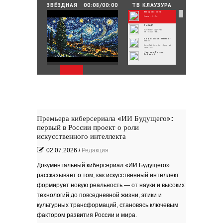
25.06.2026
/
By
Редакция
ЗВЁЗДНАЯ
00:08/00:00
ТВ КЛАУЗУРА
НОЧЬ
Звёздная ночь
Зелёные мемориалы памяти и славы
Винсент Ван Гог
ТЫ-КАДР
Проект «ТЫ – КАДР» — это
инновационная...
Борис Бланк. Мастер-
класс
Борис Лейбович Бланк Народный
художник...
Народы России.
Сабантуй
Народы России
объединились в самом...
Хоровод под названием «Давай дружить»
объединил...
Юные россияне
превратились в
филологов
В День славянской письменности и
культуры совсем...
День славянской
письменности и культуры
24 мая славянский мир отмечает
большой праздник —...
Музеи Московского
Кремля
Премьера киберсериала «ИИ Будущего»:
РИНА ЗЕЛЕНАЯ
первый в России проект о роли
Документальный фильм ''РИНА
ЗЕЛЕНАЯ - ИМЯ...
ВРУБЕЛЬ
искусственного интеллекта
Советский и российский искусствовед,
литератор,...
Анатолий Софронов
02.07.2026
/
Редакция
''Ростову''
К 95-летию Ростовской писательской
организации....
''ЭТЮДЫ О ГОГОЛЕ''. Док.
фильм
Документальный киберсериал «ИИ Будущего»
В основе фильма - работа русского
писателя Василия...
рассказывает о том, как искусственный интеллект
Пища богов - стихи
формирует новую реальность — от науки и высоких
Омский писатель на
Первом городском
канале
технологий до повседневной жизни, этики и
Зола
культурных трансформаций, становясь ключевым
фактором развития России и мира.
Золото моё — на руках
зола. Песня