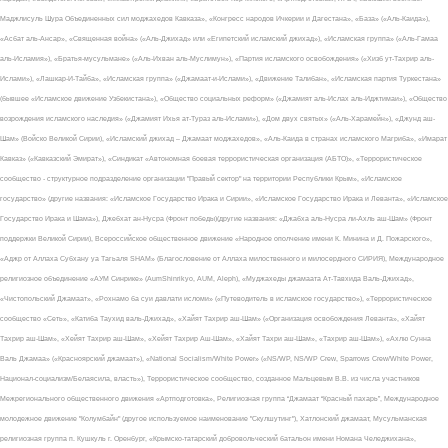
Маджлисуль Шура Объединенных сил моджахедов Кавказа», «Конгресс народов Ичкерии и Дагестана», «База» («Аль-Каида»),
«Асбат аль-Ансар», «Священная война» («Аль-Джихад» или «Египетский исламский джихад»), «Исламская группа» («Аль-Гамаа
аль-Исламия»), «Братья-мусульмане» («Аль-Ихван аль-Муслимун»), «Партия исламского освобождения» («Хизб ут-Тахрир аль-
Ислами»), «Лашкар-И-Тайба», «Исламская группа» («Джамаат-и-Ислами»), «Движение Талибан», «Исламская партия Туркестана»
(бывшее «Исламское движение Узбекистана»), «Общество социальных реформ» («Джамият аль-Ислах аль-Иджтимаи»), «Общество
возрождения исламского наследия» («Джамият Ихья ат-Тураз аль-Ислами»), «Дом двух святых» («Аль-Харамейн»), «Джунд аш-
Шам» (Войско Великой Сирии), «Исламский джихад – Джамаат моджахедов», «Аль-Каида в странах исламского Магриба», «Имарат
Кавказ» («Кавказский Эмират»), «Синдикат «Автономная боевая террористическая организация (АБТО)», «Террористическое
сообщество - структурное подразделение организации "Правый сектор" на территории Республики Крым», «Исламское
государство» (другие названия: «Исламское Государство Ирака и Сирии», «Исламское Государство Ирака и Леванта», «Исламское
Государство Ирака и Шама»), Джебхат ан-Нусра (Фронт победы)(другие названия: «Джабха аль-Нусра ли-Ахль аш-Шам» (Фронт
поддержки Великой Сирии), Всероссийское общественное движение «Народное ополчение имени К. Минина и Д. Пожарского»,
«Аджр от Аллаха Субхану уа Тагьаля SHAM» (Благословение от Аллаха милоственного и милосердного СИРИЯ), Международное
религиозное объединение «АУМ Синрике» (AumShinrikyo, AUM, Aleph), «Муджахеды джамаата Ат-Тавхида Валь-Джихад»,
«Чистопольский Джамаат», «Рохнамо ба суи давлати исломи» («Путеводитель в исламское государство»), «Террористическое
сообщество «Сеть», «Катиба Таухид валь-Джихад», «Хайят Тахрир аш-Шам» («Организация освобождения Леванта», «Хайят
Тахрир аш-Шам», «Хейят Тахрир аш-Шам», «Хейят Тахрир Аш-Шам», «Хайят Тахри аш-Шам», «Тахрир аш-Шам»), «Ахлю Сунна
Валь Джамаа» («Красноярский джамаат»), «National Socialism/White Power» («NS/WP, NS/WP Crew, Sparrows Crew/White Power,
Национал-социализм/Белаясила, власть»), Террористическое сообщество, созданное Мальцевым В.В. из числа участников
Межрегионального общественного движения «Артподготовка», Религиозная группа “Джамаат “Красный пахарь”, Международное
молодежное движение "Колумбайн" (другое используемое наименование "Скулшутинг"), Хатлонский джамаат, Мусульманская
религиозная группа п. Кушкуль г. Оренбург, «Крымско-татарский добровольческий батальон имени Номана Челеджихана»,