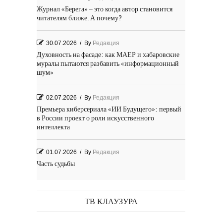
Журнал «Берега» – это когда автор становится
читателям ближе. А почему?
30.07.2026
/
By
Редакция
Духовность на фасаде: как МАЕР и хабаровские
муралы пытаются разбавить «информационный
шум»
02.07.2026
/
By
Редакция
Премьера киберсериала «ИИ Будущего»: первый
в России проект о роли искусственного
интеллекта
01.07.2026
/
By
Редакция
Часть судьбы
29.06.2026
/
By
Редакция
День Победы! Посёлок Гидростроитель. 2026 год
ТВ КЛАУЗУРА