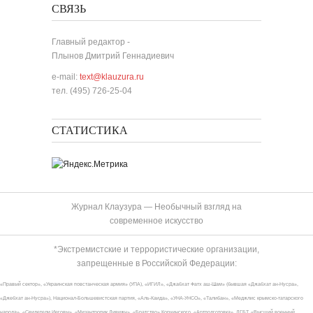
СВЯЗЬ
Главный редактор -
Плынов Дмитрий Геннадиевич
e-mail:
text@klauzura.ru
тел. (495) 726-25-04
СТАТИСТИКА
Журнал Клаузура — Необычный взгляд на
современное искусство
*Экстремистские и террористические организации,
запрещенные в Российской Федерации:
«Правый сектор», «Украинская повстанческая армия» (УПА), «ИГИЛ», «Джабхат Фатх аш-Шам» (бывшая «Джабхат ан-Нусра»,
«Джебхат ан-Нусра»), Национал-Большевистская партия, «Аль-Каида», «УНА-УНСО», «Талибан», «Меджлис крымско-татарского
народа», «Свидетели Иеговы», «Мизантропик Дивижн», «Братство» Корчинского, «Артподготовка», ЛГБТ, «Высший военный