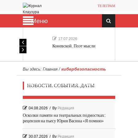
ТЕЛЕГРАМ
Меню
17.07.2026
Коневской. Поэт мысли
кибербезопасность
Вы здесь:
Главная
/
Мечта, не отдавайся! «Шведская
НОВОСТИ. СОБЫТИЯ. ДАТЫ
история любви» Роя Андерсона
04.08.2026
/
By
Редакция
Осколки памяти на театральных подмостках:
рецензия на пьесу Юрия Васина «Я помню»
30.07.2026
/
By
Редакция