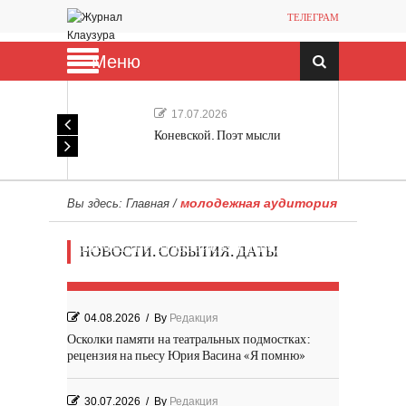
ТЕЛЕГРАМ
Меню
17.07.2026
Коневской. Поэт мысли
молодежная аудитория
Вы здесь:
Главная
/
Мечта, не отдавайся! «Шведская
НОВОСТИ. СОБЫТИЯ. ДАТЫ
история любви» Роя Андерсона
04.08.2026
/
By
Редакция
Осколки памяти на театральных подмостках:
рецензия на пьесу Юрия Васина «Я помню»
30.07.2026
/
By
Редакция