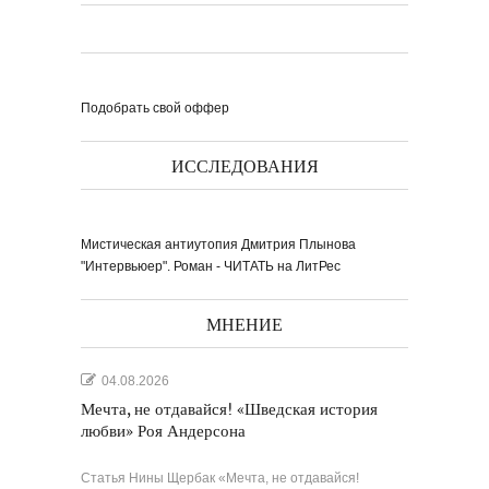
Подобрать свой оффер
Выпуск № 1'17 журнала
КЛАУЗУРА
Видео о рубриках и авторах Выпуска №
1'17...
ИССЛЕДОВАНИЯ
Наш выбор с КЛАУЗУРОЙ
Журнал 'Клаузура' на полках Сети
книжных магазинов...
Мистическая антиутопия Дмитрия Плынова
Пресс-конференция в
'Комсомольской
"Интервьюер". Роман - ЧИТАТЬ на ЛитРес
правде'
29 марта, в преддверии
Международного дня детской...
Мультфильм Приключения
Мохнатика и Веничкина
Мультипликационный ролик о книге
сказок Светланы...
Звёздная ночь
МНЕНИЕ
Винсент Ван Гог
04.08.2026
Мечта, не отдавайся! «Шведская история
любви» Роя Андерсона
Статья Нины Щербак «Мечта, не отдавайся!