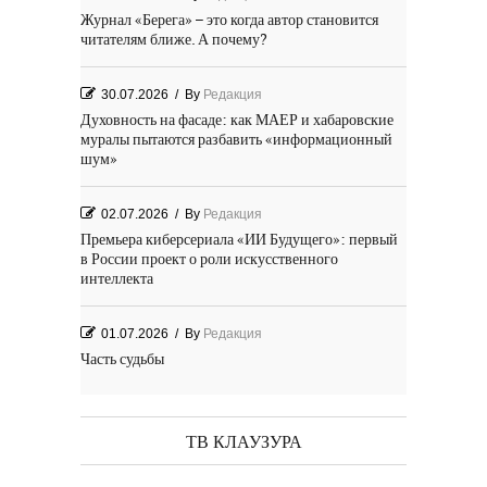
Журнал «Берега» – это когда автор становится
читателям ближе. А почему?
30.07.2026
/
By
Редакция
Духовность на фасаде: как МАЕР и хабаровские
муралы пытаются разбавить «информационный
шум»
02.07.2026
/
By
Редакция
Премьера киберсериала «ИИ Будущего»: первый
в России проект о роли искусственного
интеллекта
01.07.2026
/
By
Редакция
Часть судьбы
29.06.2026
/
By
Редакция
День Победы! Посёлок Гидростроитель. 2026 год
ТВ КЛАУЗУРА