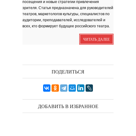
посещения и новые стратегии привлечения
Я видела бога
забившимся в угол...
зрителя. Статья предназначена для руководителей
Исповедь 6. ''ПОЭТ''
театров, маркетологов культуры, специалистов по
аудитории, преподавателей, исследователей и
Исповедь 5. ''ГРИНЧ''
всех, кто формирует будущее российского театра.
Исповедь 4. ''ПАРФЮМЕР''
Исповедь 3.
ЧИТАТЬ ДАЛЕЕ
Исповедь 2.
ОСЕННЕЕ СОЛО
Лирическая инструментальная
композиция. Автор...
ПОДЕЛИТЬСЯ
Посвящение творчеству
поэта Ашота...
Дорогие друзья! В 2018 году
исполняется 95 лет...
ДОБАВИТЬ В ИЗБРАННОЕ
Марина Цветаева. Лицом
повёрнутая к Богу
Светлана Коппел-Ковтун. Эссе из
книги ''Я думаю...