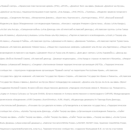
«Правый сектор», «Украинская повстанческая армия» (УПА), «ИГИЛ», «Джабхат Фатх аш-Шам» (бывшая «Джабхат ан-Нусра»,
«Джебхат ан-Нусра»), Национал-Большевистская партия, «Аль-Каида», «УНА-УНСО», «Талибан», «Меджлис крымско-татарского
народа», «Свидетели Иеговы», «Мизантропик Дивижн», «Братство» Корчинского, «Артподготовка», ЛГБТ, «Высший военный
Маджлисуль Шура Объединенных сил моджахедов Кавказа», «Конгресс народов Ичкерии и Дагестана», «База» («Аль-Каида»),
«Асбат аль-Ансар», «Священная война» («Аль-Джихад» или «Египетский исламский джихад»), «Исламская группа» («Аль-Гамаа
аль-Исламия»), «Братья-мусульмане» («Аль-Ихван аль-Муслимун»), «Партия исламского освобождения» («Хизб ут-Тахрир аль-
Ислами»), «Лашкар-И-Тайба», «Исламская группа» («Джамаат-и-Ислами»), «Движение Талибан», «Исламская партия Туркестана»
(бывшее «Исламское движение Узбекистана»), «Общество социальных реформ» («Джамият аль-Ислах аль-Иджтимаи»), «Общество
возрождения исламского наследия» («Джамият Ихья ат-Тураз аль-Ислами»), «Дом двух святых» («Аль-Харамейн»), «Джунд аш-
Шам» (Войско Великой Сирии), «Исламский джихад – Джамаат моджахедов», «Аль-Каида в странах исламского Магриба», «Имарат
Кавказ» («Кавказский Эмират»), «Синдикат «Автономная боевая террористическая организация (АБТО)», «Террористическое
сообщество - структурное подразделение организации "Правый сектор" на территории Республики Крым», «Исламское
государство» (другие названия: «Исламское Государство Ирака и Сирии», «Исламское Государство Ирака и Леванта», «Исламское
Государство Ирака и Шама»), Джебхат ан-Нусра (Фронт победы)(другие названия: «Джабха аль-Нусра ли-Ахль аш-Шам» (Фронт
поддержки Великой Сирии), Всероссийское общественное движение «Народное ополчение имени К. Минина и Д. Пожарского»,
«Аджр от Аллаха Субхану уа Тагьаля SHAM» (Благословение от Аллаха милоственного и милосердного СИРИЯ), Международное
религиозное объединение «АУМ Синрике» (AumShinrikyo, AUM, Aleph), «Муджахеды джамаата Ат-Тавхида Валь-Джихад»,
«Чистопольский Джамаат», «Рохнамо ба суи давлати исломи» («Путеводитель в исламское государство»), «Террористическое
сообщество «Сеть», «Катиба Таухид валь-Джихад», «Хайят Тахрир аш-Шам» («Организация освобождения Леванта», «Хайят
Тахрир аш-Шам», «Хейят Тахрир аш-Шам», «Хейят Тахрир Аш-Шам», «Хайят Тахри аш-Шам», «Тахрир аш-Шам»), «Ахлю Сунна
Валь Джамаа» («Красноярский джамаат»), «National Socialism/White Power» («NS/WP, NS/WP Crew, Sparrows Crew/White Power,
Национал-социализм/Белаясила, власть»), Террористическое сообщество, созданное Мальцевым В.В. из числа участников