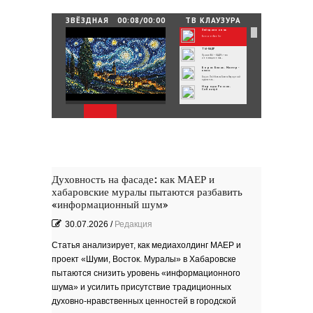
25.06.2026
/
By
Редакция
ЗВЁЗДНАЯ
00:08/00:00
ТВ КЛАУЗУРА
НОЧЬ
Звёздная ночь
Зелёные мемориалы памяти и славы
Винсент Ван Гог
ТЫ-КАДР
Проект «ТЫ – КАДР» — это
инновационная...
Борис Бланк. Мастер-
класс
Борис Лейбович Бланк Народный
художник...
Народы России.
Сабантуй
Народы России
объединились в самом...
Хоровод под названием «Давай дружить»
объединил...
Юные россияне
превратились в
филологов
В День славянской письменности и
культуры совсем...
День славянской
письменности и культуры
24 мая славянский мир отмечает
большой праздник —...
Музеи Московского
Кремля
Духовность на фасаде: как МАЕР и
РИНА ЗЕЛЕНАЯ
хабаровские муралы пытаются разбавить
Документальный фильм ''РИНА
ЗЕЛЕНАЯ - ИМЯ...
ВРУБЕЛЬ
«информационный шум»
Советский и российский искусствовед,
литератор,...
Анатолий Софронов
30.07.2026
/
Редакция
''Ростову''
К 95-летию Ростовской писательской
организации....
''ЭТЮДЫ О ГОГОЛЕ''. Док.
фильм
Статья анализирует, как медиахолдинг МАЕР и
В основе фильма - работа русского
писателя Василия...
проект «Шуми, Восток. Муралы» в Хабаровске
Пища богов - стихи
пытаются снизить уровень «информационного
Омский писатель на
Первом городском
канале
шума» и усилить присутствие традиционных
Зола
духовно-нравственных ценностей в городской
Золото моё — на руках