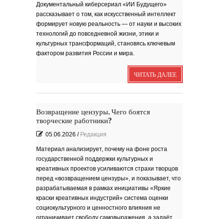
книги ''Я думаю...
Документальный киберсериал «ИИ Будущего»
рассказывает о том, как искусственный интеллект
формирует новую реальность — от науки и высоких
технологий до повседневной жизни, этики и
культурных трансформаций, становясь ключевым
фактором развития России и мира.
Выпуск № 1'17 журнала
ЧИТАТЬ ДАЛЕЕ
КЛАУЗУРА
Видео о рубриках и авторах Выпуска №
1'17...
Наш выбор с КЛАУЗУРОЙ
Журнал 'Клаузура' на полках Сети
книжных магазинов...
Возвращение цензуры. Чего боятся
творческие работники?
Пресс-конференция в
'Комсомольской
правде'
05.06.2026
/
Редакция
29 марта, в преддверии
Международного дня детской...
Мультфильм Приключения
Мохнатика и Веничкина
Мультипликационный ролик о книге
сказок Светланы...
Материал анализирует, почему на фоне роста
Звёздная ночь
Винсент Ван Гог
государственной поддержки культурных и
креативных проектов усиливаются страхи творцов
перед «возвращением цензуры», и показывает, что
разрабатываемая в рамках инициативы «Яркие
краски креативных индустрий» система оценки
социокультурного и ценностного влияния не
ограничивает свободу самовыражения, а задаёт