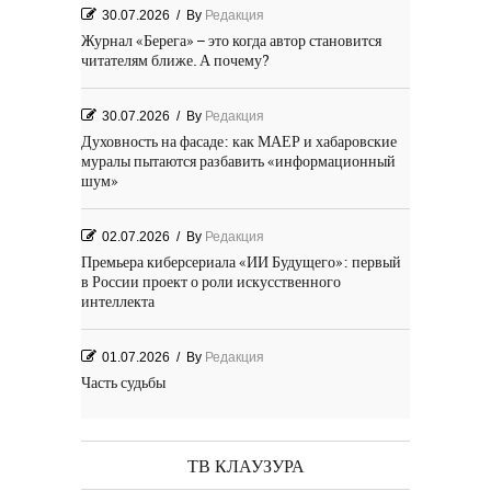
30.07.2026
/
By
Редакция
Журнал «Берега» – это когда автор становится
читателям ближе. А почему?
30.07.2026
/
By
Редакция
Духовность на фасаде: как МАЕР и хабаровские
муралы пытаются разбавить «информационный
шум»
02.07.2026
/
By
Редакция
Премьера киберсериала «ИИ Будущего»: первый
в России проект о роли искусственного
интеллекта
01.07.2026
/
By
Редакция
Часть судьбы
29.06.2026
/
By
Редакция
День Победы! Посёлок Гидростроитель. 2026 год
ТВ КЛАУЗУРА