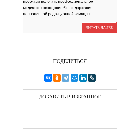
проектам получать профессиональное
зола. Песня
медиасопровождение без содержания
Я видела бога
забившимся в угол...
полноценной редакционной команды.
Исповедь 6. ''ПОЭТ''
Исповедь 5. ''ГРИНЧ''
ЧИТАТЬ ДАЛЕЕ
Исповедь 4. ''ПАРФЮМЕР''
Исповедь 3.
Исповедь 2.
ПОДЕЛИТЬСЯ
ОСЕННЕЕ СОЛО
Лирическая инструментальная
композиция. Автор...
Посвящение творчеству
поэта Ашота...
Дорогие друзья! В 2018 году
исполняется 95 лет...
ДОБАВИТЬ В ИЗБРАННОЕ
Марина Цветаева. Лицом
повёрнутая к Богу
Светлана Коппел-Ковтун. Эссе из