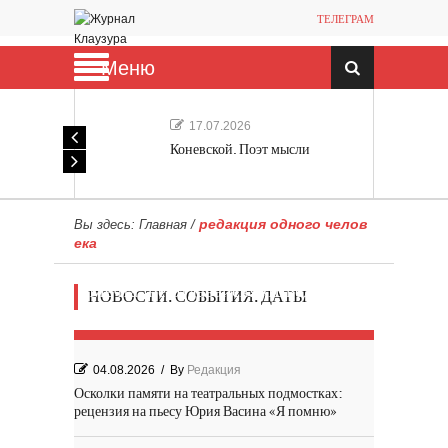
ТЕЛЕГРАМ
Меню
17.07.2026
Коневской. Поэт мысли
редакция одного челов
Вы здесь:
Главная
/
ека
Мечта, не отдавайся! «Шведская
НОВОСТИ. СОБЫТИЯ. ДАТЫ
история любви» Роя Андерсона
04.08.2026
/
By
Редакция
Осколки памяти на театральных подмостках:
рецензия на пьесу Юрия Васина «Я помню»