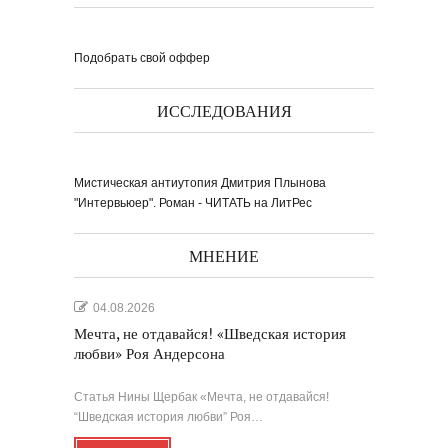
книги ''Я думаю...
Подобрать свой оффер
ИССЛЕДОВАНИЯ
Выпуск № 1'17 журнала
КЛАУЗУРА
Видео о рубриках и авторах Выпуска №
1'17...
Наш выбор с КЛАУЗУРОЙ
Мистическая антиутопия Дмитрия Плынова
Журнал 'Клаузура' на полках Сети
книжных магазинов...
"Интервьюер". Роман - ЧИТАТЬ на ЛитРес
МНЕНИЕ
Пресс-конференция в
'Комсомольской
правде'
29 марта, в преддверии
Международного дня детской...
Мультфильм Приключения
Мохнатика и Веничкина
Мультипликационный ролик о книге
сказок Светланы...
04.08.2026
Звёздная ночь
Винсент Ван Гог
Мечта, не отдавайся! «Шведская история
любви» Роя Андерсона
Статья Нины Щербак «Мечта, не отдавайся!
“Шведская история любви” Роя…