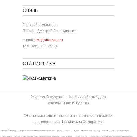
СВЯЗЬ
Главный редактор -
Плынов Дмитрий Геннадиевич
e-mail:
text@klauzura.ru
тел. (495) 726-25-04
СТАТИСТИКА
Журнал Клаузура — Необычный взгляд на
современное искусство
*Экстремистские и террористические организации,
запрещенные в Российской Федерации:
«Правый сектор», «Украинская повстанческая армия» (УПА), «ИГИЛ», «Джабхат Фатх аш-Шам» (бывшая «Джабхат ан-Нусра»,
«Джебхат ан-Нусра»), Национал-Большевистская партия, «Аль-Каида», «УНА-УНСО», «Талибан», «Меджлис крымско-татарского