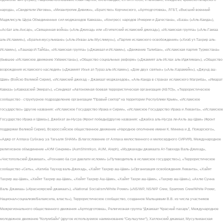
народа», «Свидетели Иеговы», «Мизантропик Дивижн», «Братство» Корчинского, «Артподготовка», ЛГБТ, «Высший военный
Маджлисуль Шура Объединенных сил моджахедов Кавказа», «Конгресс народов Ичкерии и Дагестана», «База» («Аль-Каида»),
«Асбат аль-Ансар», «Священная война» («Аль-Джихад» или «Египетский исламский джихад»), «Исламская группа» («Аль-Гамаа
аль-Исламия»), «Братья-мусульмане» («Аль-Ихван аль-Муслимун»), «Партия исламского освобождения» («Хизб ут-Тахрир аль-
Ислами»), «Лашкар-И-Тайба», «Исламская группа» («Джамаат-и-Ислами»), «Движение Талибан», «Исламская партия Туркестана»
(бывшее «Исламское движение Узбекистана»), «Общество социальных реформ» («Джамият аль-Ислах аль-Иджтимаи»), «Общество
возрождения исламского наследия» («Джамият Ихья ат-Тураз аль-Ислами»), «Дом двух святых» («Аль-Харамейн»), «Джунд аш-
Шам» (Войско Великой Сирии), «Исламский джихад – Джамаат моджахедов», «Аль-Каида в странах исламского Магриба», «Имарат
Кавказ» («Кавказский Эмират»), «Синдикат «Автономная боевая террористическая организация (АБТО)», «Террористическое
сообщество - структурное подразделение организации "Правый сектор" на территории Республики Крым», «Исламское
государство» (другие названия: «Исламское Государство Ирака и Сирии», «Исламское Государство Ирака и Леванта», «Исламское
Государство Ирака и Шама»), Джебхат ан-Нусра (Фронт победы)(другие названия: «Джабха аль-Нусра ли-Ахль аш-Шам» (Фронт
поддержки Великой Сирии), Всероссийское общественное движение «Народное ополчение имени К. Минина и Д. Пожарского»,
«Аджр от Аллаха Субхану уа Тагьаля SHAM» (Благословение от Аллаха милоственного и милосердного СИРИЯ), Международное
религиозное объединение «АУМ Синрике» (AumShinrikyo, AUM, Aleph), «Муджахеды джамаата Ат-Тавхида Валь-Джихад»,
«Чистопольский Джамаат», «Рохнамо ба суи давлати исломи» («Путеводитель в исламское государство»), «Террористическое
сообщество «Сеть», «Катиба Таухид валь-Джихад», «Хайят Тахрир аш-Шам» («Организация освобождения Леванта», «Хайят
Тахрир аш-Шам», «Хейят Тахрир аш-Шам», «Хейят Тахрир Аш-Шам», «Хайят Тахри аш-Шам», «Тахрир аш-Шам»), «Ахлю Сунна
Валь Джамаа» («Красноярский джамаат»), «National Socialism/White Power» («NS/WP, NS/WP Crew, Sparrows Crew/White Power,
Национал-социализм/Белаясила, власть»), Террористическое сообщество, созданное Мальцевым В.В. из числа участников
Межрегионального общественного движения «Артподготовка», Религиозная группа “Джамаат “Красный пахарь”, Международное
молодежное движение "Колумбайн" (другое используемое наименование "Скулшутинг"), Хатлонский джамаат, Мусульманская