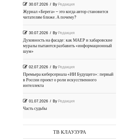
30.07.2026
/
By
Редакция
Журнал «Берега» – это когда автор становится
читателям ближе. А почему?
30.07.2026
/
By
Редакция
Духовность на фасаде: как МАЕР и хабаровские
муралы пытаются разбавить «информационный
шум»
02.07.2026
/
By
Редакция
Премьера киберсериала «ИИ Будущего»: первый
в России проект о роли искусственного
интеллекта
01.07.2026
/
By
Редакция
Часть судьбы
29.06.2026
/
By
Редакция
День Победы! Посёлок Гидростроитель. 2026 год
ТВ КЛАУЗУРА