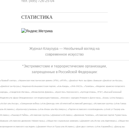
тел. (495) 726-25-04
СТАТИСТИКА
Журнал Клаузура — Необычный взгляд на
современное искусство
*Экстремистские и террористические организации,
запрещенные в Российской Федерации:
«Правый сектор», «Украинская повстанческая армия» (УПА), «ИГИЛ», «Джабхат Фатх аш-Шам» (бывшая «Джабхат ан-Нусра»,
«Джебхат ан-Нусра»), Национал-Большевистская партия, «Аль-Каида», «УНА-УНСО», «Талибан», «Меджлис крымско-татарского
народа», «Свидетели Иеговы», «Мизантропик Дивижн», «Братство» Корчинского, «Артподготовка», ЛГБТ, «Высший военный
Маджлисуль Шура Объединенных сил моджахедов Кавказа», «Конгресс народов Ичкерии и Дагестана», «База» («Аль-Каида»),
«Асбат аль-Ансар», «Священная война» («Аль-Джихад» или «Египетский исламский джихад»), «Исламская группа» («Аль-Гамаа
аль-Исламия»), «Братья-мусульмане» («Аль-Ихван аль-Муслимун»), «Партия исламского освобождения» («Хизб ут-Тахрир аль-
Ислами»), «Лашкар-И-Тайба», «Исламская группа» («Джамаат-и-Ислами»), «Движение Талибан», «Исламская партия Туркестана»
(бывшее «Исламское движение Узбекистана»), «Общество социальных реформ» («Джамият аль-Ислах аль-Иджтимаи»), «Общество
возрождения исламского наследия» («Джамият Ихья ат-Тураз аль-Ислами»), «Дом двух святых» («Аль-Харамейн»), «Джунд аш-