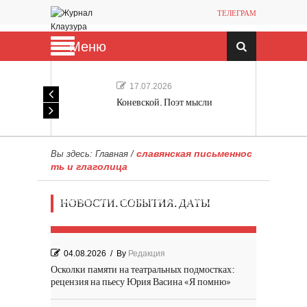
ТЕЛЕГРАМ
Меню
17.07.2026
Коневской. Поэт мысли
славянская письменнос
Вы здесь:
Главная
/
ть и глаголица
Мечта, не отдавайся! «Шведская
НОВОСТИ. СОБЫТИЯ. ДАТЫ
история любви» Роя Андерсона
04.08.2026
/
By
Редакция
Осколки памяти на театральных подмостках:
рецензия на пьесу Юрия Васина «Я помню»