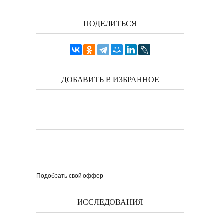
книги ''Я думаю...
ПОДЕЛИТЬСЯ
Выпуск № 1'17 журнала
КЛАУЗУРА
ДОБАВИТЬ В ИЗБРАННОЕ
Видео о рубриках и авторах Выпуска №
1'17...
Наш выбор с КЛАУЗУРОЙ
Журнал 'Клаузура' на полках Сети
книжных магазинов...
Пресс-конференция в
'Комсомольской
правде'
29 марта, в преддверии
Международного дня детской...
Мультфильм Приключения
Мохнатика и Веничкина
Мультипликационный ролик о книге
сказок Светланы...
Звёздная ночь
Винсент Ван Гог
Подобрать свой оффер
ИССЛЕДОВАНИЯ