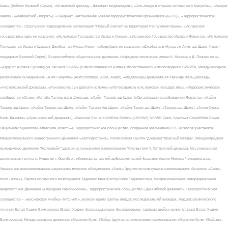
Шам» (Войско Великой Сирии), «Исламский джихад – Джамаат моджахедов», «Аль-Каида в странах исламского Магриба», «Имарат
Кавказ» («Кавказский Эмират»), «Синдикат «Автономная боевая террористическая организация (АБТО)», «Террористическое
сообщество - структурное подразделение организации "Правый сектор" на территории Республики Крым», «Исламское
государство» (другие названия: «Исламское Государство Ирака и Сирии», «Исламское Государство Ирака и Леванта», «Исламское
Государство Ирака и Шама»), Джебхат ан-Нусра (Фронт победы)(другие названия: «Джабха аль-Нусра ли-Ахль аш-Шам» (Фронт
поддержки Великой Сирии), Всероссийское общественное движение «Народное ополчение имени К. Минина и Д. Пожарского»,
«Аджр от Аллаха Субхану уа Тагьаля SHAM» (Благословение от Аллаха милоственного и милосердного СИРИЯ), Международное
религиозное объединение «АУМ Синрике» (AumShinrikyo, AUM, Aleph), «Муджахеды джамаата Ат-Тавхида Валь-Джихад»,
«Чистопольский Джамаат», «Рохнамо ба суи давлати исломи» («Путеводитель в исламское государство»), «Террористическое
сообщество «Сеть», «Катиба Таухид валь-Джихад», «Хайят Тахрир аш-Шам» («Организация освобождения Леванта», «Хайят
Тахрир аш-Шам», «Хейят Тахрир аш-Шам», «Хейят Тахрир Аш-Шам», «Хайят Тахри аш-Шам», «Тахрир аш-Шам»), «Ахлю Сунна
Валь Джамаа» («Красноярский джамаат»), «National Socialism/White Power» («NS/WP, NS/WP Crew, Sparrows Crew/White Power,
Национал-социализм/Белаясила, власть»), Террористическое сообщество, созданное Мальцевым В.В. из числа участников
Межрегионального общественного движения «Артподготовка», Религиозная группа “Джамаат “Красный пахарь”, Международное
молодежное движение "Колумбайн" (другое используемое наименование "Скулшутинг"), Хатлонский джамаат, Мусульманская
религиозная группа п. Кушкуль г. Оренбург, «Крымско-татарский добровольческий батальон имени Номана Челеджихана»,
Украинское военизированное националистическое объединение «Азов» (другие используемые наименования: батальон «Азов»,
полк «Азов»), Партия исламского возрождения Таджикистана (Республика Таджикистан), Межрегиональное леворадикальное
анархистское движение «Народная самооборона», Террористическое сообщество «Дуббайский джамаат», Террористическое
сообщество – «московская ячейка» МТО «ИГ», Боевое крыло группы (вирда) последователей (мюидов, мурдов) религиозного
течения Батал-Хаджи Белхороева (Батал-Хаджи, баталхаджинцев, белхороевцев, тариката шейха овлия (устаза) Батал-Хаджи
Белхороева), Международное движение «Маньяки Культ Убийц» (другие используемые наименования «Маньяки Культ Убийств»,