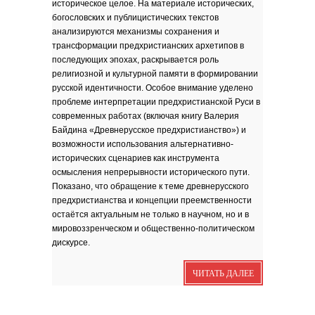
историческое целое. На материале исторических,
зола. Песня
богословских и публицистических текстов
Я видела бога
забившимся в угол...
анализируются механизмы сохранения и
Исповедь 6. ''ПОЭТ''
трансформации предхристианских архетипов в
последующих эпохах, раскрывается роль
Исповедь 5. ''ГРИНЧ''
религиозной и культурной памяти в формировании
Исповедь 4. ''ПАРФЮМЕР''
русской идентичности. Особое внимание уделено
Исповедь 3.
проблеме интерпретации предхристианской Руси в
современных работах (включая книгу Валерия
Исповедь 2.
Байдина «Древнерусское предхристианство») и
возможности использования альтернативно-
ОСЕННЕЕ СОЛО
исторических сценариев как инструмента
Лирическая инструментальная
композиция. Автор...
осмысления непрерывности исторического пути.
Показано, что обращение к теме древнерусского
Посвящение творчеству
поэта Ашота...
предхристианства и концепции преемственности
Дорогие друзья! В 2018 году
исполняется 95 лет...
остаётся актуальным не только в научном, но и в
мировоззренческом и общественно-политическом
дискурсе.
ЧИТАТЬ ДАЛЕЕ
Марина Цветаева. Лицом
повёрнутая к Богу
Светлана Коппел-Ковтун. Эссе из