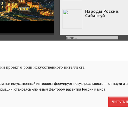
Народы России.
Сабантуй
Народы России
объединились в
самом...
Хоровод под названием
«Давай дружить» объедин
и проект о роли искусственного интеллекта
Юные россияне
превратились в
филологов
В День славянской
м, как искусственный интеллект формирует новую реальность — от науки и в
письменности и культуры
ормаций, становясь ключевым фактором развития России и мира.
совсем...
День славянской
письменности и
ЧИТАТЬ 
культуры
24 мая славянский мир
отмечает большой праздн
—...
Музеи Московского