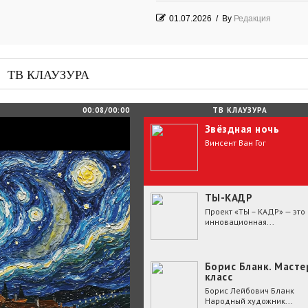
01.07.2026
/
By
Редакция
Часть судьбы
29.06.2026
/
By
Редакция
ТВ КЛАУЗУРА
День Победы! Посёлок Гидростроите
2026 год
00:08/00:00
ТВ КЛАУЗУРА
Звёздная ночь
25.06.2026
/
By
Редакция
Винсент Ван Гог
Зелёные мемориалы памяти и славы
ТЫ-КАДР
Проект «ТЫ – КАДР» — это
инновационная...
Борис Бланк. Масте
класс
Борис Лейбович Бланк
Народный художник...