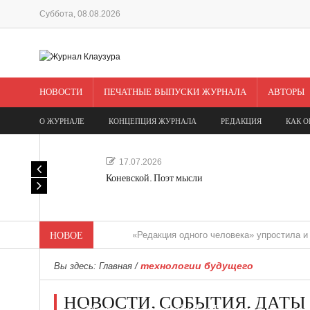
Суббота, 08.08.2026
НОВОСТИ
ПЕЧАТНЫЕ ВЫПУСКИ ЖУРНАЛА
АВТОРЫ
О ЖУРНАЛЕ
КОНЦЕПЦИЯ ЖУРНАЛА
РЕДАКЦИЯ
КАК О
17.07.2026
Коневской. Поэт мысли
НОВОЕ
«Редакция одного человека» упростила и удешеви
технологии будущего
Вы здесь:
Главная
/
НОВОСТИ. СОБЫТИЯ. ДАТЫ
Мечта, не отдавайся! «Шведская история