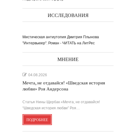
ИССЛЕДОВАНИЯ
Мистическая антиутопия Дмитрия Плынова
Выпуск № 1'17 журнала
КЛАУЗУРА
"Интервьюер". Роман - ЧИТАТЬ на ЛитРес
Видео о рубриках и авторах Выпуска №
1'17...
Наш выбор с КЛАУЗУРОЙ
Журнал 'Клаузура' на полках Сети
книжных магазинов...
МНЕНИЕ
Пресс-конференция в
'Комсомольской
04.08.2026
правде'
29 марта, в преддверии
Международного дня детской...
Мультфильм Приключения
Мохнатика и Веничкина
Мечта, не отдавайся! «Шведская история
Мультипликационный ролик о книге
сказок Светланы...
любви» Роя Андерсона
Звёздная ночь
Винсент Ван Гог
Статья Нины Щербак «Мечта, не отдавайся!
“Шведская история любви” Роя…
ПОДРОБНЕЕ