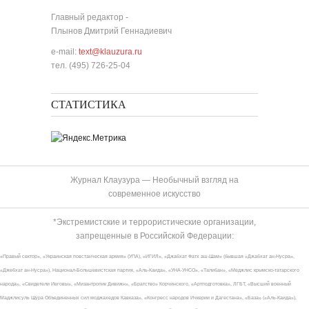
Главный редактор -
Плынов Дмитрий Геннадиевич
e-mail:
text@klauzura.ru
тел. (495) 726-25-04
СТАТИСТИКА
Журнал Клаузура — Необычный взгляд на
современное искусство
*Экстремистские и террористические организации,
запрещенные в Российской Федерации:
«Правый сектор», «Украинская повстанческая армия» (УПА), «ИГИЛ», «Джабхат Фатх аш-Шам» (бывшая «Джабхат ан-Нусра»,
«Джебхат ан-Нусра»), Национал-Большевистская партия, «Аль-Каида», «УНА-УНСО», «Талибан», «Меджлис крымско-татарского
народа», «Свидетели Иеговы», «Мизантропик Дивижн», «Братство» Корчинского, «Артподготовка», ЛГБТ, «Высший военный
Маджлисуль Шура Объединенных сил моджахедов Кавказа», «Конгресс народов Ичкерии и Дагестана», «База» («Аль-Каида»),