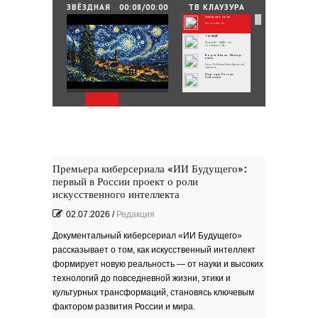
25.06.2026
/
By
Редакция
ЗВЁЗДНАЯ
00:08/00:00
ТВ КЛАУЗУРА
НОЧЬ
Звёздная ночь
Зелёные мемориалы памяти и славы
Винсент Ван Гог
ТЫ-КАДР
Проект «ТЫ – КАДР» — это
инновационная...
Борис Бланк. Мастер-
класс
Борис Лейбович Бланк Народный
художник...
Народы России.
Сабантуй
Народы России
объединились в самом...
Хоровод под названием «Давай дружить»
объединил...
Юные россияне
превратились в
филологов
В День славянской письменности и
культуры совсем...
День славянской
письменности и культуры
24 мая славянский мир отмечает
большой праздник —...
Музеи Московского
Кремля
Премьера киберсериала «ИИ Будущего»:
РИНА ЗЕЛЕНАЯ
первый в России проект о роли
Документальный фильм ''РИНА
ЗЕЛЕНАЯ - ИМЯ...
ВРУБЕЛЬ
искусственного интеллекта
Советский и российский искусствовед,
литератор,...
Анатолий Софронов
02.07.2026
/
Редакция
''Ростову''
К 95-летию Ростовской писательской
организации....
''ЭТЮДЫ О ГОГОЛЕ''. Док.
фильм
Документальный киберсериал «ИИ Будущего»
В основе фильма - работа русского
писателя Василия...
рассказывает о том, как искусственный интеллект
Пища богов - стихи
формирует новую реальность — от науки и высоких
Омский писатель на
Первом городском
канале
технологий до повседневной жизни, этики и
Зола
культурных трансформаций, становясь ключевым
фактором развития России и мира.
Золото моё — на руках
зола. Песня