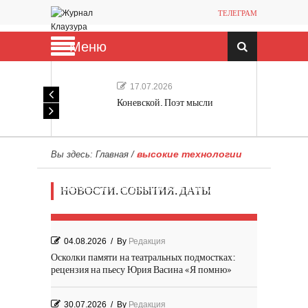
ТЕЛЕГРАМ
Меню
17.07.2026
Коневской. Поэт мысли
высокие технологии
Вы здесь:
Главная
/
Мечта, не отдавайся! «Шведская
НОВОСТИ. СОБЫТИЯ. ДАТЫ
история любви» Роя Андерсона
04.08.2026
/
By
Редакция
Осколки памяти на театральных подмостках:
рецензия на пьесу Юрия Васина «Я помню»
30.07.2026
/
By
Редакция