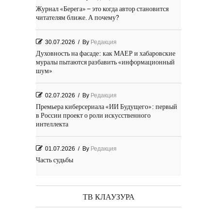
Журнал «Берега» – это когда автор становится
читателям ближе. А почему?
30.07.2026
/
By
Редакция
Духовность на фасаде: как МАЕР и хабаровские
муралы пытаются разбавить «информационный
шум»
02.07.2026
/
By
Редакция
Премьера киберсериала «ИИ Будущего»: первый
в России проект о роли искусственного
интеллекта
01.07.2026
/
By
Редакция
Часть судьбы
29.06.2026
/
By
Редакция
День Победы! Посёлок Гидростроитель. 2026 год
ТВ КЛАУЗУРА