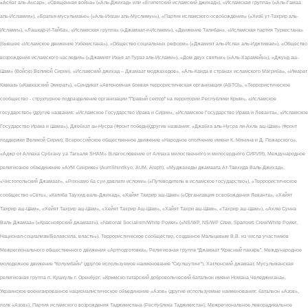
«Асбат аль-Ансар», «Священная война» («Аль-Джихад» или «Египетский исламский джихад»), «Исламская группа» («Аль-Гамаа
аль-Исламия»), «Братья-мусульмане» («Аль-Ихван аль-Муслимун»), «Партия исламского освобождения» («Хизб ут-Тахрир аль-
Ислами»), «Лашкар-И-Тайба», «Исламская группа» («Джамаат-и-Ислами»), «Движение Талибан», «Исламская партия Туркестана»
(бывшее «Исламское движение Узбекистана»), «Общество социальных реформ» («Джамият аль-Ислах аль-Иджтимаи»), «Общество
возрождения исламского наследия» («Джамият Ихья ат-Тураз аль-Ислами»), «Дом двух святых» («Аль-Харамейн»), «Джунд аш-
Шам» (Войско Великой Сирии), «Исламский джихад – Джамаат моджахедов», «Аль-Каида в странах исламского Магриба», «Имарат
Кавказ» («Кавказский Эмират»), «Синдикат «Автономная боевая террористическая организация (АБТО)», «Террористическое
сообщество - структурное подразделение организации "Правый сектор" на территории Республики Крым», «Исламское
государство» (другие названия: «Исламское Государство Ирака и Сирии», «Исламское Государство Ирака и Леванта», «Исламское
Государство Ирака и Шама»), Джебхат ан-Нусра (Фронт победы)(другие названия: «Джабха аль-Нусра ли-Ахль аш-Шам» (Фронт
поддержки Великой Сирии), Всероссийское общественное движение «Народное ополчение имени К. Минина и Д. Пожарского»,
«Аджр от Аллаха Субхану уа Тагьаля SHAM» (Благословение от Аллаха милоственного и милосердного СИРИЯ), Международное
религиозное объединение «АУМ Синрике» (AumShinrikyo, AUM, Aleph), «Муджахеды джамаата Ат-Тавхида Валь-Джихад»,
«Чистопольский Джамаат», «Рохнамо ба суи давлати исломи» («Путеводитель в исламское государство»), «Террористическое
сообщество «Сеть», «Катиба Таухид валь-Джихад», «Хайят Тахрир аш-Шам» («Организация освобождения Леванта», «Хайят
Тахрир аш-Шам», «Хейят Тахрир аш-Шам», «Хейят Тахрир Аш-Шам», «Хайят Тахри аш-Шам», «Тахрир аш-Шам»), «Ахлю Сунна
Валь Джамаа» («Красноярский джамаат»), «National Socialism/White Power» («NS/WP, NS/WP Crew, Sparrows Crew/White Power,
Национал-социализм/Белаясила, власть»), Террористическое сообщество, созданное Мальцевым В.В. из числа участников
Межрегионального общественного движения «Артподготовка», Религиозная группа “Джамаат “Красный пахарь”, Международное
молодежное движение "Колумбайн" (другое используемое наименование "Скулшутинг"), Хатлонский джамаат, Мусульманская
религиозная группа п. Кушкуль г. Оренбург, «Крымско-татарский добровольческий батальон имени Номана Челеджихана»,
Украинское военизированное националистическое объединение «Азов» (другие используемые наименования: батальон «Азов»,
полк «Азов»), Партия исламского возрождения Таджикистана (Республика Таджикистан), Межрегиональное леворадикальное