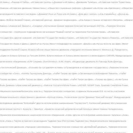
Ислами»), «Лашкар-И-Тайба», «Исламская группа» («Джамаат-и-Ислами»), «Движение Талибан», «Исламская партия Туркестана»
(бывшее «Исламское движение Узбекистана»), «Общество социальных реформ» («Джамият аль-Ислах аль-Иджтимаи»), «Общество
возрождения исламского наследия» («Джамият Ихья ат-Тураз аль-Ислами»), «Дом двух святых» («Аль-Харамейн»), «Джунд аш-
Шам» (Войско Великой Сирии), «Исламский джихад – Джамаат моджахедов», «Аль-Каида в странах исламского Магриба», «Имарат
Кавказ» («Кавказский Эмират»), «Синдикат «Автономная боевая террористическая организация (АБТО)», «Террористическое
сообщество - структурное подразделение организации "Правый сектор" на территории Республики Крым», «Исламское
государство» (другие названия: «Исламское Государство Ирака и Сирии», «Исламское Государство Ирака и Леванта», «Исламское
Государство Ирака и Шама»), Джебхат ан-Нусра (Фронт победы)(другие названия: «Джабха аль-Нусра ли-Ахль аш-Шам» (Фронт
поддержки Великой Сирии), Всероссийское общественное движение «Народное ополчение имени К. Минина и Д. Пожарского»,
«Аджр от Аллаха Субхану уа Тагьаля SHAM» (Благословение от Аллаха милоственного и милосердного СИРИЯ), Международное
религиозное объединение «АУМ Синрике» (AumShinrikyo, AUM, Aleph), «Муджахеды джамаата Ат-Тавхида Валь-Джихад»,
«Чистопольский Джамаат», «Рохнамо ба суи давлати исломи» («Путеводитель в исламское государство»), «Террористическое
сообщество «Сеть», «Катиба Таухид валь-Джихад», «Хайят Тахрир аш-Шам» («Организация освобождения Леванта», «Хайят
Тахрир аш-Шам», «Хейят Тахрир аш-Шам», «Хейят Тахрир Аш-Шам», «Хайят Тахри аш-Шам», «Тахрир аш-Шам»), «Ахлю Сунна
Валь Джамаа» («Красноярский джамаат»), «National Socialism/White Power» («NS/WP, NS/WP Crew, Sparrows Crew/White Power,
Национал-социализм/Белаясила, власть»), Террористическое сообщество, созданное Мальцевым В.В. из числа участников
Межрегионального общественного движения «Артподготовка», Религиозная группа “Джамаат “Красный пахарь”, Международное
молодежное движение "Колумбайн" (другое используемое наименование "Скулшутинг"), Хатлонский джамаат, Мусульманская
религиозная группа п. Кушкуль г. Оренбург, «Крымско-татарский добровольческий батальон имени Номана Челеджихана»,
Украинское военизированное националистическое объединение «Азов» (другие используемые наименования: батальон «Азов»,
полк «Азов»), Партия исламского возрождения Таджикистана (Республика Таджикистан), Межрегиональное леворадикальное
анархистское движение «Народная самооборона», Террористическое сообщество «Дуббайский джамаат», Террористическое
сообщество – «московская ячейка» МТО «ИГ», Боевое крыло группы (вирда) последователей (мюидов, мурдов) религиозного