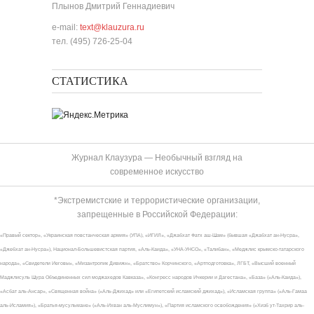
Плынов Дмитрий Геннадиевич
e-mail:
text@klauzura.ru
тел. (495) 726-25-04
СТАТИСТИКА
Журнал Клаузура — Необычный взгляд на
современное искусство
*Экстремистские и террористические организации,
запрещенные в Российской Федерации:
«Правый сектор», «Украинская повстанческая армия» (УПА), «ИГИЛ», «Джабхат Фатх аш-Шам» (бывшая «Джабхат ан-Нусра»,
«Джебхат ан-Нусра»), Национал-Большевистская партия, «Аль-Каида», «УНА-УНСО», «Талибан», «Меджлис крымско-татарского
народа», «Свидетели Иеговы», «Мизантропик Дивижн», «Братство» Корчинского, «Артподготовка», ЛГБТ, «Высший военный
Маджлисуль Шура Объединенных сил моджахедов Кавказа», «Конгресс народов Ичкерии и Дагестана», «База» («Аль-Каида»),
«Асбат аль-Ансар», «Священная война» («Аль-Джихад» или «Египетский исламский джихад»), «Исламская группа» («Аль-Гамаа
аль-Исламия»), «Братья-мусульмане» («Аль-Ихван аль-Муслимун»), «Партия исламского освобождения» («Хизб ут-Тахрир аль-