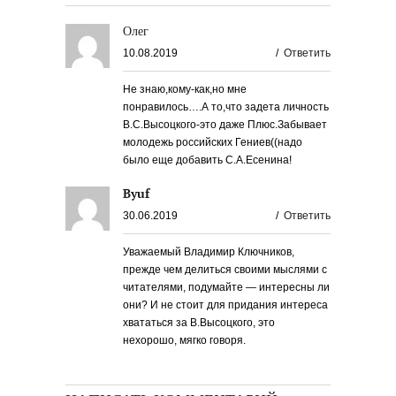
Олег
10.08.2019
/
Ответить
Не знаю,кому-как,но мне
понравилось….А то,что задета личность
В.С.Высоцкого-это даже Плюс.Забывает
молодежь российских Гениев((надо
было еще добавить С.А.Есенина!
Byuf
30.06.2019
/
Ответить
Уважаемый Владимир Ключников,
прежде чем делиться своими мыслями с
читателями, подумайте — интересны ли
они? И не стоит для придания интереса
хвататься за В.Высоцкого, это
нехорошо, мягко говоря.